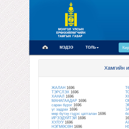
(current)
МЭДЭЭ
ТОЛЬ
Ки
Хамгийн и
ЖАЛАН
1696
Т
ТЭРСЛЭХ
1696
Т
ХАНАЛ
1696
Х
МАНАГААДАР
1696
О
саран бүрэг
1696
Э
үг задрах
1696
З
мөр бүтэн гэдэс цатгалан
1696
б
ИРЭЭДҮЙТЭЙ
1696
1
ХУЛУУ
1696
А
НЭГМӨСӨН
1696
Н