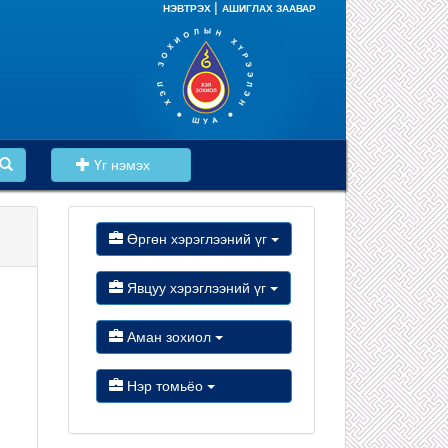
|
НЭВТРЭХ
АШИГЛАХ ЗААВАР
Үг нэмэх
Өргөн хэрэглээний үг
Явцуу хэрэглээний үг
Аман зохиол
Нэр томьёо