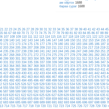
ам ойртох
1688
бараа сураг
1688
21
22
23
24
25
26
27
28
29
30
31
32
33
34
35
36
37
38
39
40
41
42
43
44
45
65
66
67
68
69
70
71
72
73
74
75
76
77
78
79
80
81
82
83
84
85
86
87
88
89
06
107
108
109
110
111
112
113
114
115
116
117
118
119
120
121
122
123
12
38
139
140
141
142
143
144
145
146
147
148
149
150
151
152
153
154
155
1
70
171
172
173
174
175
176
177
178
179
180
181
182
183
184
185
186
187
1
02
203
204
205
206
207
208
209
210
211
212
213
214
215
216
217
218
219
2
34
235
236
237
238
239
240
241
242
243
244
245
246
247
248
249
250
251
2
66
267
268
269
270
271
272
273
274
275
276
277
278
279
280
281
282
283
2
98
299
300
301
302
303
304
305
306
307
308
309
310
311
312
313
314
315
3
30
331
332
333
334
335
336
337
338
339
340
341
342
343
344
345
346
347
3
62
363
364
365
366
367
368
369
370
371
372
373
374
375
376
377
378
379
3
94
395
396
397
398
399
400
401
402
403
404
405
406
407
408
409
410
411
4
26
427
428
429
430
431
432
433
434
435
436
437
438
439
440
441
442
443
4
58
459
460
461
462
463
464
465
466
467
468
469
470
471
472
473
474
475
4
90
491
492
493
494
495
496
497
498
499
500
501
502
503
504
505
506
507
5
22
523
524
525
526
527
528
529
530
531
532
533
534
535
536
537
538
539
5
54
555
556
557
558
559
560
561
562
563
564
565
566
567
568
569
570
571
5
86
587
588
589
590
591
592
593
594
595
596
597
598
599
600
601
602
603
6
18
619
620
621
622
623
624
625
626
627
628
629
630
631
632
633
634
635
6
50
651
652
653
654
655
656
657
658
659
660
661
662
663
664
665
666
667
6
82
683
684
685
686
687
688
689
690
691
692
693
694
695
696
697
698
699
7
13
714
715
716
717
718
719
720
721
722
723
724
725
726
727
728
729
730
>