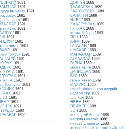
ҮДЭРХИЙ
1691
ДӨЛГҮЙ
1689
ВАМТГАЙ
1691
ТААДАЛЗАХ
1689
лдүүр нь ханах
1691
ЗААЗУУРДАХ
1689
чиж зовох
1691
САЛАНГИ
1689
удааны аага
1691
ӨЛӨГ
1689
АТАЛБАР
1691
ХААЛГУУЛАХ
1689
мгэн хумс
1691
ГУНХАХ
1689
ААЛУУ
1691
хятад байцаа
1689
РШ
1691
ПЯЦ
1689
АГШУУР
1691
АЧИР
1689
тгаал чөмөг
1691
ГАГАДАЙ
1689
ӨХӨЛ
1691
ШААХАР
1689
элүү томрох
1691
МАНААХАН
1689
АЛГАГҮЙ
1691
АГЧААХАЙ
1689
УУРАХ
1691
ГАРИХ
1689
АДВИС
1691
мэргэ төлгө
1689
АТУУРГА
1691
ДАНИСДАА
1689
ЛДУУРАХ
1691
БҮД
1689
АТАНГА
1691
гарын нөхөр
1689
оолбор зураг
1691
МАХИРС
1689
ҮЛХИЙХ
1691
нэрийг бодвол хор нүүрийг
НГААХ
1691
бодвол хир
1689
СГАТ
1691
алс хол
1689
ЛБАР
1691
ӨВӨН
1689
ИГНЭХ
1691
ПЕЙЖЕР
1688
ЗҮҮРДЭХ
1690
ЗОЧ
1688
АРААНАГ
1690
үнс ч үгүй болох
1688
чойжин буулгах
1688
нүүрээ улайлгах
1688
хөхүүрийн ам холдож хүйтний