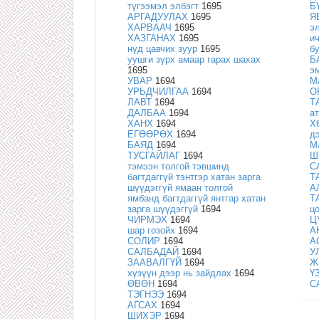
түгээмэл элбэгт
1695
Б
АРГАДУУЛАХ
1695
Я
ХАРВААЧ
1695
э
ХАЗГАНАХ
1695
и
нүд цавчих зуур
1695
б
уушги зүрх амаар гарах шахах
Б
1695
э
УВАР
1694
М
УРЬДЧИЛГАА
1694
О
ЛАВТ
1694
Т
ДАЛБАА
1694
а
ХАНХ
1694
Х
ЕГӨӨРӨХ
1694
д
БАЯД
1694
М
ТУСГАЙЛАГ
1694
Ш
тэмээн толгой тэвшинд
С
багтдаггүй тэнтгэр хатан зарга
Т
шүүдэггүй ямаан толгой
А
ямбанд багтдаггүй янтгар хатан
Т
зарга шүүдэггүй
1694
ц
ЧИРМЭХ
1694
Ц
шар гозойх
1694
А
СОЛИР
1694
А
САЛБАДАЙ
1694
У
ЗААВАЛГҮЙ
1694
Ж
хүзүүн дээр нь зайдлах
1694
Ү
ӨВӨН
1694
С
ТЭГНЭЭ
1694
АГСАХ
1694
ШИХЭР
1694