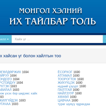
рилл
х хайсан үг болон хайлтын тоо
ӨГӨЛДӨРЖИХ
1694
ЁСОРХОГ
1690
ОЙРУУ
1694
АТГАМАЛ
1690
ОНДОГО
1694
ТООРОГТОХ
1690
РСГОЙДУУ
1694
ЖИХҮҮЦЭХ
1690
РХТЭН
1693
нүдний үзүүрт
1690
АВИЛАЛ
1693
ПАЛТГАЙ
1690
оож үхэх бор шидэмс хайх
НАЙЛЗУУР
1690
693
ХӨХӨЛ
1690
ЖИЛГҮЙДЭХ
1693
ЦАВЧАА
1690
УГАЧАА
1693
тураг шувуу ядрахдаа