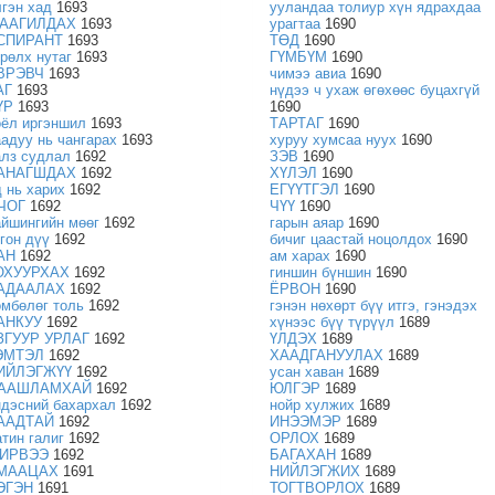
лгэн хад
1693
ууландаа толиур хүн ядрахдаа
ААГИЛДАХ
1693
урагтаа
1690
СПИРАНТ
1693
ТӨД
1690
өрөлх нутаг
1693
ГҮМБҮМ
1690
ВРЭВЧ
1693
чимээ авиа
1690
АГ
1693
нүдээ ч ухаж өгөхөөс буцахгүй
ҮР
1693
1690
оёл иргэншил
1693
ТАРТАГ
1690
аадуу нь чангарах
1693
хуруу хумсаа нуух
1690
алз судлал
1692
ЗЭВ
1690
АНАГШДАХ
1692
ХҮЛЭЛ
1690
д нь харих
1692
ЕГҮҮТГЭЛ
1690
ЧОГ
1692
ЧҮҮ
1690
айшингийн мөөг
1692
гарын аяар
1690
тгон дүү
1692
бичиг цаастай ноцолдох
1690
АН
1692
ам харах
1690
ОХУУРХАХ
1692
гиншин бүншин
1690
АДААЛАХ
1692
ЁРВОН
1690
өмбөлөг толь
1692
гэнэн нөхөрт бүү итгэ, гэнэдэх
АНКУУ
1692
хүнээс бүү түрүүл
1689
ЗГУУР УРЛАГ
1692
ҮЛДЭХ
1689
ЭМТЭЛ
1692
ХААДГАНУУЛАХ
1689
ИЙЛЭГЖҮҮ
1692
усан хаван
1689
ААШЛАМХАЙ
1692
ЮЛГЭР
1689
ндэсний бахархал
1692
нойр хулжих
1689
ААДТАЙ
1692
ИНЭЭМЭР
1689
атин галиг
1692
ОРЛОХ
1689
ИРВЭЭ
1692
БАГАХАН
1689
МААЦАХ
1691
НИЙЛЭГЖИХ
1689
ЭГЭН
1691
ТОГТВОРЛОХ
1689