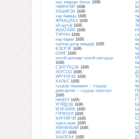
хөл хөөрцөг болох
1696
э
ЧӨӨЧГӨР
1696
Ш
ҮХШИРЭХ
1695
А
хар байван
1695
т
ФРАКЦЛАХ
1695
Э
ой шугуй
1695
З
ЖААТАЙХ
1695
Н
ТҮРҮҮН
1695
с
нэр барих
1695
б
салхин дээр мөндөр
1695
а
БЭСРЭГ
1695
Ч
ОЛИГ
1695
о
нохой шогшир~нохой шогшуур
О
1695
б
СЭЛГҮҮЦЭХ
1695
о
ЗОГСОО
1695
Д
ИРГҮҮЛЭХ
1695
Т
ХАЛЬС
1695
Х
сүүдэр ташаарах ~ сүүдэр
б
давхарлах ~ сүүдэр зэрэгцэх
П
1695
Я
НАМУУ
1695
Г
ҮГҮЙДЭХ
1695
Б
МЭЛЗИЙХ
1695
Ц
ГУРВУУЛ
1695
ү
ХУРУЙГҮЙ
1695
С
хурга ишиг
1695
л
ХӨХӨЛБИЙ
1695
Ш
ИХЭЛ
1695
Я
ХААЛГАХ
1695
Д