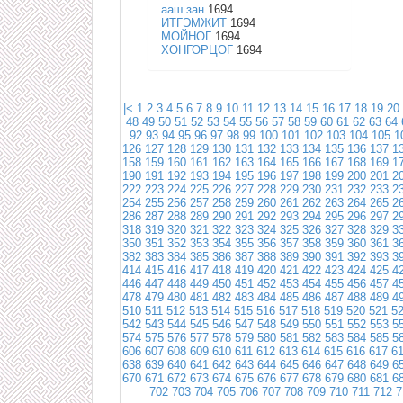
ааш зан
1694
ИТГЭМЖИТ
1694
МОЙНОГ
1694
ХОНГОРЦОГ
1694
|<
1
2
3
4
5
6
7
8
9
10
11
12
13
14
15
16
17
18
19
20
48
49
50
51
52
53
54
55
56
57
58
59
60
61
62
63
64
92
93
94
95
96
97
98
99
100
101
102
103
104
105
1
126
127
128
129
130
131
132
133
134
135
136
137
1
158
159
160
161
162
163
164
165
166
167
168
169
1
190
191
192
193
194
195
196
197
198
199
200
201
2
222
223
224
225
226
227
228
229
230
231
232
233
2
254
255
256
257
258
259
260
261
262
263
264
265
2
286
287
288
289
290
291
292
293
294
295
296
297
2
318
319
320
321
322
323
324
325
326
327
328
329
3
350
351
352
353
354
355
356
357
358
359
360
361
3
382
383
384
385
386
387
388
389
390
391
392
393
3
414
415
416
417
418
419
420
421
422
423
424
425
4
446
447
448
449
450
451
452
453
454
455
456
457
4
478
479
480
481
482
483
484
485
486
487
488
489
4
510
511
512
513
514
515
516
517
518
519
520
521
5
542
543
544
545
546
547
548
549
550
551
552
553
5
574
575
576
577
578
579
580
581
582
583
584
585
5
606
607
608
609
610
611
612
613
614
615
616
617
6
638
639
640
641
642
643
644
645
646
647
648
649
6
670
671
672
673
674
675
676
677
678
679
680
681
6
702
703
704
705
706
707
708
709
710
711
712
7