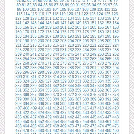
61
62
63
64
65
66
67
68
69
70
71
72
73
74
75
76
77
78
79
80
81
82
83
84
85
86
87
88
89
90
91
92
93
94
95
96
97
98
99
100
101
102
103
104
105
106
107
108
109
110
111
112
113
114
115
116
117
118
119
120
121
122
123
124
125
126
127
128
129
130
131
132
133
134
135
136
137
138
139
140
141
142
143
144
145
146
147
148
149
150
151
152
153
154
155
156
157
158
159
160
161
162
163
164
165
166
167
168
169
170
171
172
173
174
175
176
177
178
179
180
181
182
183
184
185
186
187
188
189
190
191
192
193
194
195
196
197
198
199
200
201
202
203
204
205
206
207
208
209
210
211
212
213
214
215
216
217
218
219
220
221
222
223
224
225
226
227
228
229
230
231
232
233
234
235
236
237
238
239
240
241
242
243
244
245
246
247
248
249
250
251
252
253
254
255
256
257
258
259
260
261
262
263
264
265
266
267
268
269
270
271
272
273
274
275
276
277
278
279
280
281
282
283
284
285
286
287
288
289
290
291
292
293
294
295
296
297
298
299
300
301
302
303
304
305
306
307
308
309
310
311
312
313
314
315
316
317
318
319
320
321
322
323
324
325
326
327
328
329
330
331
332
333
334
335
336
337
338
339
340
341
342
343
344
345
346
347
348
349
350
351
352
353
354
355
356
357
358
359
360
361
362
363
364
365
366
367
368
369
370
371
372
373
374
375
376
377
378
379
380
381
382
383
384
385
386
387
388
389
390
391
392
393
394
395
396
397
398
399
400
401
402
403
404
405
406
407
408
409
410
411
412
413
414
415
416
417
418
419
420
421
422
423
424
425
426
427
428
429
430
431
432
433
434
435
436
437
438
439
440
441
442
443
444
445
446
447
448
449
450
451
452
453
454
455
456
457
458
459
460
461
462
463
464
465
466
467
468
469
470
471
472
473
474
475
476
477
478
479
480
481
482
483
484
485
486
487
488
489
490