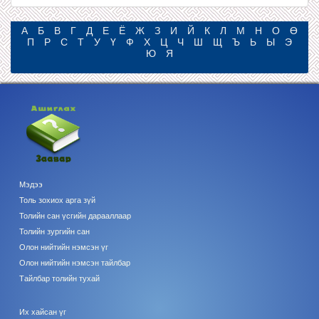
А
Б
В
Г
Д
Е
Ё
Ж
З
И
Й
К
Л
М
Н
О
Ө
П
Р
С
Т
У
Ү
Ф
Х
Ц
Ч
Ш
Щ
Ъ
Ь
Ы
Э
Ю
Я
Мэдээ
Толь зохиох арга зүй
Толийн сан үсгийн дарааллаар
Толийн зургийн сан
Олон нийтийн нэмсэн үг
Олон нийтийн нэмсэн тайлбар
Тайлбар толийн тухай
Их хайсан үг