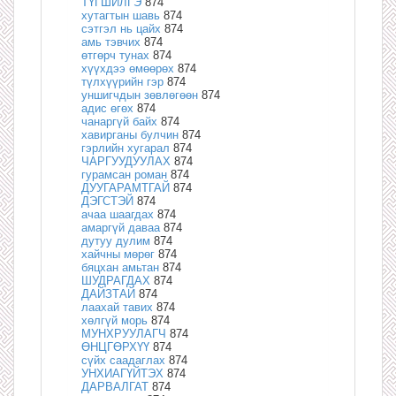
ТҮГШИЛГЭ
874
хутагтын шавь
874
сэтгэл нь цайх
874
амь тэвчих
874
өтгөрч тунах
874
хүүхдээ өмөөрөх
874
түлхүүрийн гэр
874
уншигчдын зөвлөгөөн
874
адис өгөх
874
чанаргүй байх
874
хавирганы булчин
874
гэрлийн хугарал
874
ЧАРГУУДУУЛАХ
874
гурамсан роман
874
ДУУГАРАМТГАЙ
874
ДЭГСТЭЙ
874
ачаа шаагдах
874
амаргүй даваа
874
дутуу дулим
874
хайчны мөрөг
874
бяцхан амьтан
874
ШУДРАГДАХ
874
ДАЙЗТАЙ
874
лаахай тавих
874
хөлгүй морь
874
МУНХРУУЛАГЧ
874
ӨНЦГӨРХҮҮ
874
сүйх саадаглах
874
УНХИАГҮЙТЭХ
874
ДАРВАЛГАТ
874