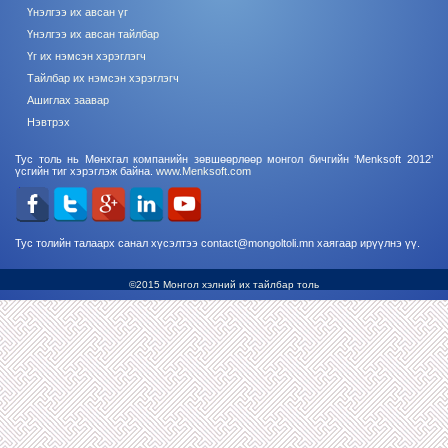
Үнэлгээ их авсан үг
Үнэлгээ их авсан тайлбар
Үг их нэмсэн хэрэглэгч
Тайлбар их нэмсэн хэрэглэгч
Ашиглах заавар
Нэвтрэх
Тус толь нь Мөнхгал компанийн зөвшөөрлөөр монгол бичгийн ‘Menksoft 2012’
үсгийн тиг хэрэглэж байна.
www.Menksoft.com
Тус толийн талаарх санал хүсэлтээ contact@mongoltoli.mn хаягаар ирүүлнэ үү.
©2015 Монгол хэлний их тайлбар толь