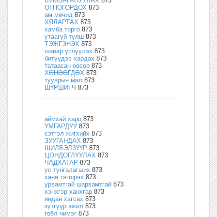
БУМБАГАНУУЛАХ
873
ОГНОГОРДОХ
873
ам мөчид
873
ХЯЛАРТАХ
873
хамба торго
873
утаагүй түлш
873
ТЭЖГЭНЭХ
873
шавар үсчүүлэх
873
битүүдээ хардах
873
татаасан оосор
873
ХӨНӨӨГДӨХ
873
тууврын мал
873
ШҮРШИГЧ
873
аймхай харц
873
УМГАРДУУ
873
сэтгэл жигхийх
873
ЗУУГАНДАХ
873
ШИЛБЭЛЗҮҮР
873
ЦОНДОГЛУУЛАХ
873
ЧАДХАГАР
873
ус тунгалагших
873
хана тэгшрэх
873
урвамтгай шарвамтгай
873
хэнхгэр ханхгар
873
яндан хагсах
873
зүтгүүр ажил
873
гоёл чимэг
873