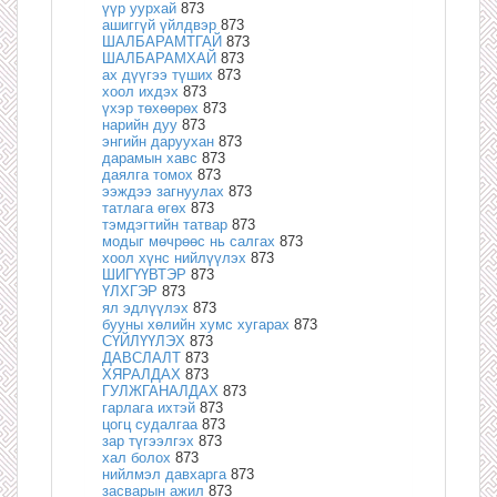
үүр уурхай
873
ашиггүй үйлдвэр
873
ШАЛБАРАМТГАЙ
873
ШАЛБАРАМХАЙ
873
ах дүүгээ түших
873
хоол ихдэх
873
үхэр төхөөрөх
873
нарийн дуу
873
энгийн даруухан
873
дарамын хавс
873
даялга томох
873
ээждээ загнуулах
873
татлага өгөх
873
тэмдэгтийн татвар
873
модыг мөчрөөс нь салгах
873
хоол хүнс нийлүүлэх
873
ШИГҮҮВТЭР
873
ҮЛХГЭР
873
ял эдлүүлэх
873
бууны хөлийн хумс хугарах
873
СҮЙЛҮҮЛЭХ
873
ДАВСЛАЛТ
873
ХЯРАЛДАХ
873
ГУЛЖГАНАЛДАХ
873
гарлага ихтэй
873
цогц судалгаа
873
зар түгээлгэх
873
хал болох
873
нийлмэл давхарга
873
засварын ажил
873