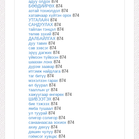
адуу олдох
874
БӨӨДИЙРӨХ
874
азтай тохиолдол
874
хатавчаар хүйтэн орох
874
УТГАЛААЧ
874
САНДУУЛАХ
874
тайлан тэнцэл
874
төлөв зэхий
874
ДАЛБАЙЛГАХ
874
дуу тавих
874
сав зэвсэг
874
эрүү дагжих
874
үймээн түйвээн
874
шаазан лонх
874
дүрэм заавар
874
итгэмж найдлага
874
таг битүү
874
мэхэлзэн гарах
874
өл буурал
874
тааллын үг
874
хажуугаар өнгөрөх
874
ШИВЭЭТЭХ
874
бие тэжээх
874
ямба тушаал
874
ул туурай
874
олигор солигор
874
санаанаасаа зохиох
874
ахиу дөхүү
874
дөшин чулуу
874
гоёмсог хувцас
874