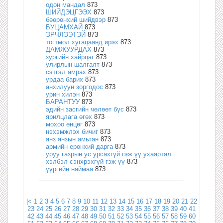
одон мандал
873
ШИЙДЭЦГЭЭХ
873
бөөрөнхий шийдвэр
873
БУЦАМХАЙ
873
ЭРЧЛЭЭТЭЙ
873
тогтмол хугацаанд ирэх
873
ДАМЖУУРДАХ
873
зургийн хайрцаг
873
улирлын шалгалт
873
сэтгэл амрах
873
урдаа барих
873
анхилуун зоргодос
873
урин хилэн
873
БАРАНТУУ
873
эдийн засгийн чөлөөт бүс
873
ярилцлага өгөх
873
мохоо өнцөг
873
нэхэмжлэх бичиг
873
янз янзын амьтан
873
армийн ерөнхий дарга
873
уруу газрын ус урсахгүй гэж үү ухаартал
хэлбэл сэнхрэхгүй гэж үү
873
үүргийн наймаа
873
|<
1
2
3
4
5
6
7
8
9
10
11
12
13
14
15
16
17
18
19
20
21
22
23
24
25
26
27
28
29
30
31
32
33
34
35
36
37
38
39
40
41
42
43
44
45
46
47
48
49
50
51
52
53
54
55
56
57
58
59
60