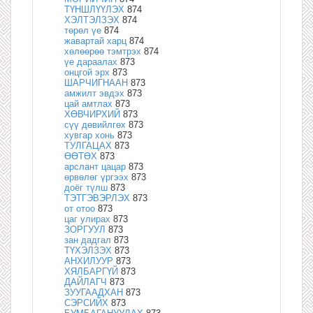
ТҮНШЛҮҮЛЭХ
874
ХЭЛТЭЛЗЭХ
874
төрөл үе
874
жавартай харц
874
хөлөөрөө тэмтрэх
874
үе дараалах
873
онцгой эрх
873
ШАРЧИГНААН
873
амжилт эвдэх
873
цай амтлах
873
ХӨВЧИРХИЙ
873
сүү дөвийлгөх
873
хувгар хонь
873
ТУЛГАЦАХ
873
ӨӨТӨХ
873
арслант цацар
873
өрвөлөг үргээх
873
доёг түлш
873
ТЭТГЭВЭРЛЭХ
873
от отоо
873
цаг улирах
873
ЗОРГУУЛ
873
зан дадгал
873
ТҮХЭЛЗЭХ
873
АНХИЛУУР
873
ХЯЛБАРГҮЙ
873
ДАЙЛАГЧ
873
ЗУУГААДХАН
873
СЭРСИЙХ
873