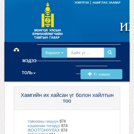
|
НЭВТРЭХ
АШИГЛАХ ЗААВАР
(current)
Кирилл
МЭДЭЭ
ТОЛЬ
Үг нэмэх
Хамгийн их хайсан үг болон хайлтын
тоо
товчооны гишүүн
874
хошоочин тогоруу
874
ЖООТГОНУУЛАХ
874