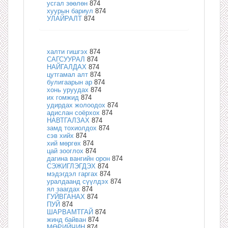
усгал зөөлөн
874
хуурын бариул
874
УЛАЙРАЛТ
874
халти гишгэх
874
САГСУУРАЛ
874
НАЙГАЛДАХ
874
цутгамал алт
874
булигаарын ар
874
хонь уруудах
874
их гомжид
874
удирдах жолоодох
874
адислан соёрхох
874
НАВТГАЛЗАХ
874
замд тохиолдох
874
сэв хийх
874
хий мөргөх
874
цай зооглох
874
дагина вангийн орон
874
СЭЖИГЛЭГДЭХ
874
мэдэгдэл гаргах
874
уралдаанд сүүлдэх
874
ял заагдах
874
ГУЙВГАНАХ
874
ПУЙ
874
ШАРВАМТГАЙ
874
жинд байван
874
МӨРИЙЧИН
874