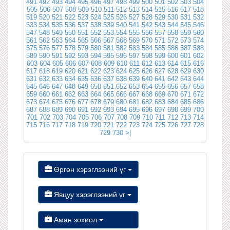
491
492
493
494
495
496
497
498
499
500
501
502
503
504
505
506
507
508
509
510
511
512
513
514
515
516
517
518
519
520
521
522
523
524
525
526
527
528
529
530
531
532
533
534
535
536
537
538
539
540
541
542
543
544
545
546
547
548
549
550
551
552
553
554
555
556
557
558
559
560
561
562
563
564
565
566
567
568
569
570
571
572
573
574
575
576
577
578
579
580
581
582
583
584
585
586
587
588
589
590
591
592
593
594
595
596
597
598
599
600
601
602
603
604
605
606
607
608
609
610
611
612
613
614
615
616
617
618
619
620
621
622
623
624
625
626
627
628
629
630
631
632
633
634
635
636
637
638
639
640
641
642
643
644
645
646
647
648
649
650
651
652
653
654
655
656
657
658
659
660
661
662
663
664
665
666
667
668
669
670
671
672
673
674
675
676
677
678
679
680
681
682
683
684
685
686
687
688
689
690
691
692
693
694
695
696
697
698
699
700
701
702
703
704
705
706
707
708
709
710
711
712
713
714
715
716
717
718
719
720
721
722
723
724
725
726
727
728
729
730
>|
Өргөн хэрэглээний үг
Явцуу хэрэглээний үг
Аман зохиол