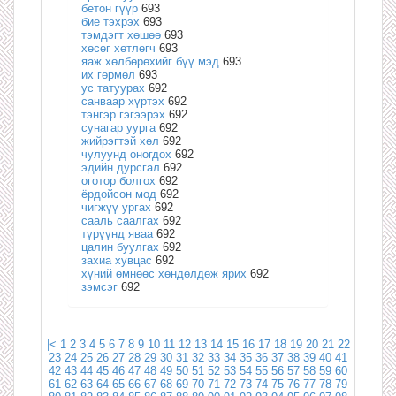
бетон гүүр
693
бие тэхрэх
693
тэмдэгт хөшөө
693
хөсөг хөтлөгч
693
яаж хөлбөрөхийг бүү мэд
693
их гөрмөл
693
ус татуурах
692
санваар хүртэх
692
тэнгэр гэгээрэх
692
сунагар уурга
692
жийрэгтэй хөл
692
чулуунд оногдох
692
эдийн дурсгал
692
оготор болгох
692
ёрдойсон мод
692
чигжүү ургах
692
сааль саалгах
692
түрүүнд яваа
692
цалин буулгах
692
захиа хувцас
692
хүний өмнөөс хөндөлдөж ярих
692
зэмсэг
692
|<
1
2
3
4
5
6
7
8
9
10
11
12
13
14
15
16
17
18
19
20
21
22
23
24
25
26
27
28
29
30
31
32
33
34
35
36
37
38
39
40
41
42
43
44
45
46
47
48
49
50
51
52
53
54
55
56
57
58
59
60
61
62
63
64
65
66
67
68
69
70
71
72
73
74
75
76
77
78
79