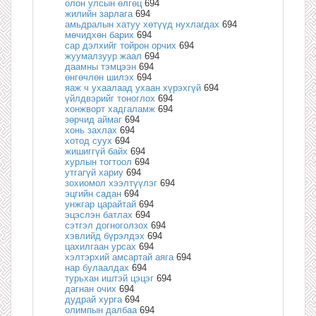
олон улсын өлгөц
694
жилийн зарлага
694
амьдралын хатуу хөтүүд нухлагдах
694
мөчидхөн барих
694
сар дэлхийг тойрон орчих
694
жуумалзуур жаал
694
даамны тэмцээн
694
өнгөчлөн шилэх
694
яаж ч ухаалаад ухаан хүрэхгүй
694
үйлдвэрийг тоноглох
694
хонжворт хадгаламж
694
зөрчид аймаг
694
хонь захлах
694
хотод суух
694
жишиггүй байх
694
хурлын тогтоол
694
утгагүй хариу
694
зохиомол хээлтүүлэг
694
эцгийн садан
694
унжгар царайтай
694
эцэслэн батлах
694
сэтгэл догноголзох
694
хэвлийд бүрэлдэх
694
цахилгаан урсах
694
хэлтэрхий амсартай аяга
694
нар булаалдах
694
турьхан иштэй цэцэг
694
дагнан очих
694
дудрай хурга
694
олимпын далбаа
694