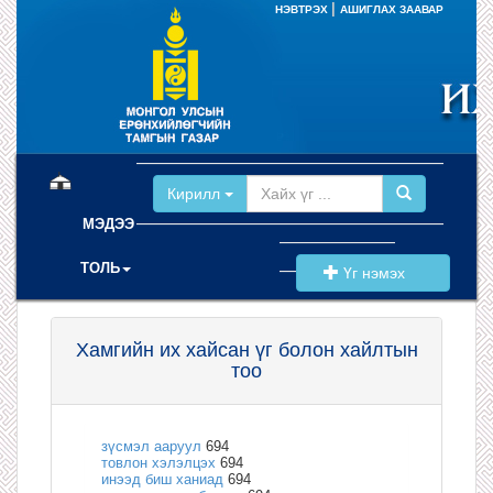
|
НЭВТРЭХ
АШИГЛАХ ЗААВАР
(current)
Кирилл
МЭДЭЭ
ТОЛЬ
Үг нэмэх
Хамгийн их хайсан үг болон хайлтын
тоо
зүсмэл ааруул
694
товлон хэлэлцэх
694
инээд биш ханиад
694