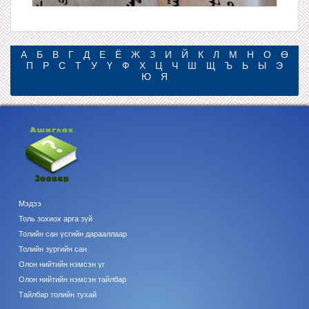
А
Б
В
Г
Д
Е
Ё
Ж
З
И
Й
К
Л
М
Н
О
Ө
П
Р
С
Т
У
Ү
Ф
Х
Ц
Ч
Ш
Щ
Ъ
Ь
Ы
Э
Ю
Я
Мэдээ
Толь зохиох арга зүй
Толийн сан үсгийн дарааллаар
Толийн зургийн сан
Олон нийтийн нэмсэн үг
Олон нийтийн нэмсэн тайлбар
Тайлбар толийн тухай