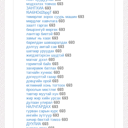
мэдээлэх товчоо
693
ЗАНТХИА
693
f6A6HOd2bpgT
693
төмөрлөг зорох суурь машин
693
мөрдлөг хавчлага
693
заалт гаргах
693
бишрэнгүй мөргөх
693
лантгар биетэй
693
замыг нь хаах
693
барилдан шавааралдах
693
дэлгүү амтай сав
693
шатаар уруудах
693
жигдэвтэрхэн шүдтэй
693
магнаг дээл
693
горимтой байх
693
захирамж батлах
693
тагнайн хуниас
693
дэгнүүлтэй газар
693
довцгийн орой
693
өглөөний хонь тогтоох
693
ёроолын мөстлөг
693
тавтир муутай хүн
693
жир жир хийн урсах
693
дулаан улирал
693
НАЛЧГАРДАХ
693
гурван сарын курс
693
ингийн зүтгүүр
693
хичир бөхтэй тэмээ
693
ДУУЛИА
693