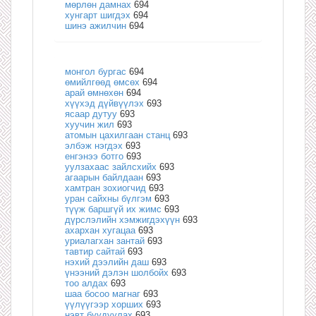
мөрлөн дамнах
694
хунгарт шигдэх
694
шинэ ажилчин
694
монгол бургас
694
өмийлгөөд өмсөх
694
арай өмнөхөн
694
хүүхэд дүйвүүлэх
693
ясаар дутуу
693
хуучин жил
693
атомын цахилгаан станц
693
элбэж нэгдэх
693
енгэнээ ботго
693
уулзахаас зайлсхийх
693
агаарын байлдаан
693
хамтран зохиогчид
693
уран сайхны бүлгэм
693
түүж баршгүй их жимс
693
дүрслэлийн хэмжигдэхүүн
693
ахархан хугацаа
693
уриалагхан зантай
693
тавтир сайтай
693
нэхий дээлийн даш
693
үнээний дэлэн шолбойх
693
тоо алдах
693
шаа босоо магнаг
693
үүлүүгээр хорших
693
нэвт буудуулах
693