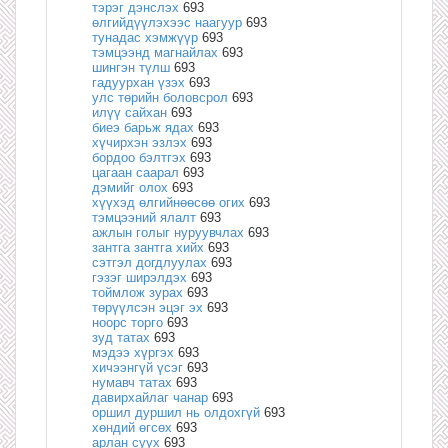
тэрэг дэнслэх
693
өлгийдүүлэхээс наагуур
693
тунадас хэмжүүр
693
тэмцээнд магнайлах
693
шингэн түлш
693
гадуурхан үзэх
693
улс төрийн боловсрол
693
илүү сайхан
693
биеэ барьж ядах
693
хүчирхэн эзлэх
693
бордоо бэлтгэх
693
цагаан саарал
693
дэмийг олох
693
хүүхэд өлгийнөөсөө огих
693
тэмцээний ялалт
693
ажлын голыг нуруувчлах
693
зантга зантга хийх
693
сэтгэл догдлуулах
693
гэзэг ширэлдэх
693
тоймлож зурах
693
төрүүлсэн эцэг эх
693
ноорс торго
693
зуд татах
693
мэдээ хүргэх
693
хичээнгүй үсэг
693
нумавч татах
693
давирхайлаг чанар
693
оршил дуршил нь олдохгүй
693
хөндий өгсөх
693
арлан суух
693