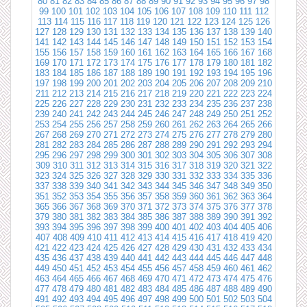
80
81
82
83
84
85
86
87
88
89
90
91
92
93
94
95
96
97
98
99
100
101
102
103
104
105
106
107
108
109
110
111
112
113
114
115
116
117
118
119
120
121
122
123
124
125
126
127
128
129
130
131
132
133
134
135
136
137
138
139
140
141
142
143
144
145
146
147
148
149
150
151
152
153
154
155
156
157
158
159
160
161
162
163
164
165
166
167
168
169
170
171
172
173
174
175
176
177
178
179
180
181
182
183
184
185
186
187
188
189
190
191
192
193
194
195
196
197
198
199
200
201
202
203
204
205
206
207
208
209
210
211
212
213
214
215
216
217
218
219
220
221
222
223
224
225
226
227
228
229
230
231
232
233
234
235
236
237
238
239
240
241
242
243
244
245
246
247
248
249
250
251
252
253
254
255
256
257
258
259
260
261
262
263
264
265
266
267
268
269
270
271
272
273
274
275
276
277
278
279
280
281
282
283
284
285
286
287
288
289
290
291
292
293
294
295
296
297
298
299
300
301
302
303
304
305
306
307
308
309
310
311
312
313
314
315
316
317
318
319
320
321
322
323
324
325
326
327
328
329
330
331
332
333
334
335
336
337
338
339
340
341
342
343
344
345
346
347
348
349
350
351
352
353
354
355
356
357
358
359
360
361
362
363
364
365
366
367
368
369
370
371
372
373
374
375
376
377
378
379
380
381
382
383
384
385
386
387
388
389
390
391
392
393
394
395
396
397
398
399
400
401
402
403
404
405
406
407
408
409
410
411
412
413
414
415
416
417
418
419
420
421
422
423
424
425
426
427
428
429
430
431
432
433
434
435
436
437
438
439
440
441
442
443
444
445
446
447
448
449
450
451
452
453
454
455
456
457
458
459
460
461
462
463
464
465
466
467
468
469
470
471
472
473
474
475
476
477
478
479
480
481
482
483
484
485
486
487
488
489
490
491
492
493
494
495
496
497
498
499
500
501
502
503
504