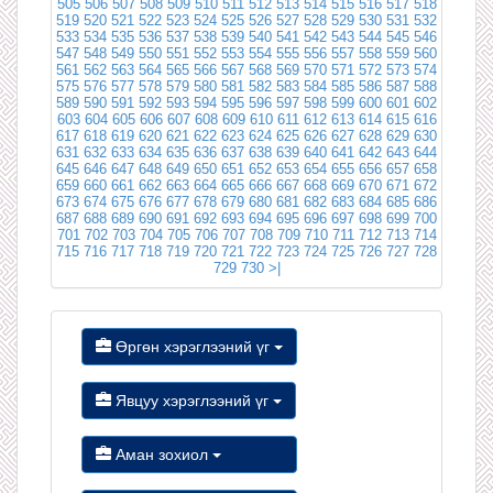
505
506
507
508
509
510
511
512
513
514
515
516
517
518
519
520
521
522
523
524
525
526
527
528
529
530
531
532
533
534
535
536
537
538
539
540
541
542
543
544
545
546
547
548
549
550
551
552
553
554
555
556
557
558
559
560
561
562
563
564
565
566
567
568
569
570
571
572
573
574
575
576
577
578
579
580
581
582
583
584
585
586
587
588
589
590
591
592
593
594
595
596
597
598
599
600
601
602
603
604
605
606
607
608
609
610
611
612
613
614
615
616
617
618
619
620
621
622
623
624
625
626
627
628
629
630
631
632
633
634
635
636
637
638
639
640
641
642
643
644
645
646
647
648
649
650
651
652
653
654
655
656
657
658
659
660
661
662
663
664
665
666
667
668
669
670
671
672
673
674
675
676
677
678
679
680
681
682
683
684
685
686
687
688
689
690
691
692
693
694
695
696
697
698
699
700
701
702
703
704
705
706
707
708
709
710
711
712
713
714
715
716
717
718
719
720
721
722
723
724
725
726
727
728
729
730
>|
Өргөн хэрэглээний үг
Явцуу хэрэглээний үг
Аман зохиол