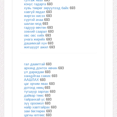
гулгаж явах
693
конус гадарга
693
хувь төөрөг зөрүүлээд байх
693
хавгүй явдал
693
жиргэн нисэх
693
сүртэй ачаа
693
шалан мод
693
гадуур өвчтөн
693
зэвхий саарал
693
овс овс хийх
693
унага жирийх
693
дашимхай хүн
693
жигшүүрт ажил
693
гал даамтгай
693
архинд донтох өвчин
693
үл дарагдам
693
ханцуйгаа сажих
693
ААШЛАХ
693
цаг орчим явах
693
дотоод нөөц
693
түгшүүр зарлах
693
дайвар төмс
693
тайранхай үс
693
зүү ороомол
693
найр хавтгайрах
693
зам бөглөрөх
693
цагны өлгөөс
693