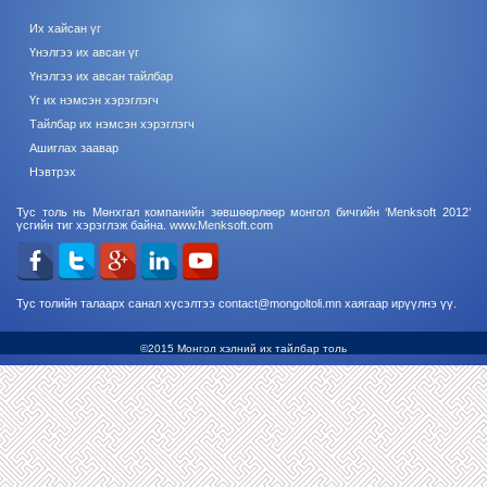
Их хайсан үг
Үнэлгээ их авсан үг
Үнэлгээ их авсан тайлбар
Үг их нэмсэн хэрэглэгч
Тайлбар их нэмсэн хэрэглэгч
Ашиглах заавар
Нэвтрэх
Тус толь нь Мөнхгал компанийн зөвшөөрлөөр монгол бичгийн ‘Menksoft 2012’
үсгийн тиг хэрэглэж байна.
www.Menksoft.com
Тус толийн талаарх санал хүсэлтээ contact@mongoltoli.mn хаягаар ирүүлнэ үү.
©2015 Монгол хэлний их тайлбар толь