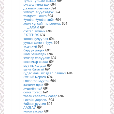
түлээ түлшээ базаах
694
цусанд нялагдах
694
дээлийн хавчаар
694
хүмүүс өгүүлэлдэх
694
тэмдэгт шошго
694
булбас булбас хийх
694
хоол хүнсийг нь цөлмөх
694
II.ШАХАМ
694
сэтгэл түгших
694
ЕХЭГНЭХ
694
хөлөө хучуулах
694
уулын хөмөгт буух
694
усан хуй
694
баруун дацан
694
шөл башилдах
694
хүнээр хэлүүлэх
694
шарвигар сахал
694
муу нь халдах
694
шүлт багатай
694
гудас лавших дээл лавших
694
бүсний мөрөвч
694
нясалгаа муутай
694
зажилж ярих
694
худгийн лай
694
согог тогтох
694
таван салаатай савар
694
нохойн дөрөөвч
694
байран суурин
694
ААЗГАЙ
694
ногоо засрах
694