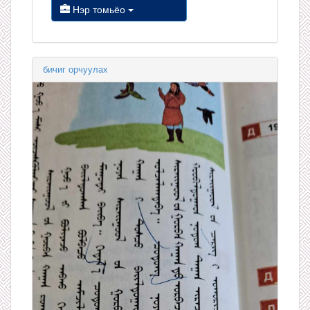
Нэр томьёо
бичиг орчуулах