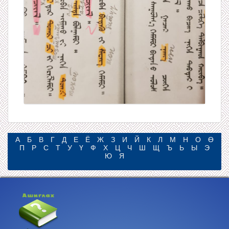
А
Б
В
Г
Д
Е
Ё
Ж
З
И
Й
К
Л
М
Н
О
Ө
П
Р
С
Т
У
Ү
Ф
Х
Ц
Ч
Ш
Щ
Ъ
Ь
Ы
Э
Ю
Я