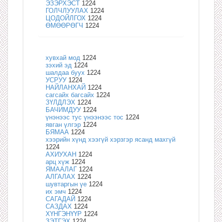
ЭЗЭРХЭСТ
1224
ГОЛЧЛУУЛАХ
1224
ЦОДОЙЛГОХ
1224
ӨМӨӨРӨГЧ
1224
хувхай мод
1224
зэхий эд
1224
шалдаа буух
1224
УСРУУ
1224
НАЙЛАНХАЙ
1224
сагсайх багсайх
1224
ЗҮЛДЛЭХ
1224
БАЧИМДУУ
1224
үнэнээс тус үнээнээс тос
1224
явган үлгэр
1224
БЯМАА
1224
хээрийн хүнд хээгүй хэрзгэр ясанд махгүй
1224
АХИУХАН
1224
арц хүж
1224
ЯМААЛАГ
1224
АЛГАЛАХ
1224
шувтаргын үе
1224
их эмч
1224
САГАДАЙ
1224
САЗДАХ
1224
ХҮНГЭНҮҮР
1224
ЗЭТГЭХ
1224