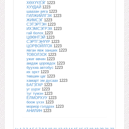
ХӨХҮҮЛЭГ
1223
ХУУДАЙ
1223
шаазан аяга
1223
ГИЛЖИЙЛГЭХ
1223
ЖИМСЭГ
1223
СЭТЭРТЭН
1223
ИХЭМСЭГРЭХ
1223
гай болох
1223
ЦӨӨНТЭЙ
1223
СЭРТГЭНҮҮР
1223
ЦОРВОЙЛГОХ
1223
явган явж занших
1223
ТОВОЛЗОХ
1223
ужиг өвчин
1223
амдаж цоровдох
1223
буухиа автобус
1223
их эрхт
1223
төвшин цаг
1223
хамарт эм дусаах
1223
БАГЗГАР
1223
уг үүрэг
1223
түг түмэн
1223
ЁЛМОРХУУ
1223
боож үхэх
1223
мориор гэлдрэх
1223
АНИЛИН
1223