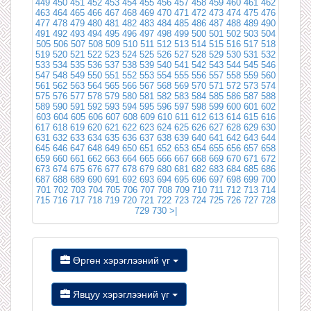
449
450
451
452
453
454
455
456
457
458
459
460
461
462
463
464
465
466
467
468
469
470
471
472
473
474
475
476
477
478
479
480
481
482
483
484
485
486
487
488
489
490
491
492
493
494
495
496
497
498
499
500
501
502
503
504
505
506
507
508
509
510
511
512
513
514
515
516
517
518
519
520
521
522
523
524
525
526
527
528
529
530
531
532
533
534
535
536
537
538
539
540
541
542
543
544
545
546
547
548
549
550
551
552
553
554
555
556
557
558
559
560
561
562
563
564
565
566
567
568
569
570
571
572
573
574
575
576
577
578
579
580
581
582
583
584
585
586
587
588
589
590
591
592
593
594
595
596
597
598
599
600
601
602
603
604
605
606
607
608
609
610
611
612
613
614
615
616
617
618
619
620
621
622
623
624
625
626
627
628
629
630
631
632
633
634
635
636
637
638
639
640
641
642
643
644
645
646
647
648
649
650
651
652
653
654
655
656
657
658
659
660
661
662
663
664
665
666
667
668
669
670
671
672
673
674
675
676
677
678
679
680
681
682
683
684
685
686
687
688
689
690
691
692
693
694
695
696
697
698
699
700
701
702
703
704
705
706
707
708
709
710
711
712
713
714
715
716
717
718
719
720
721
722
723
724
725
726
727
728
729
730
>|
Өргөн хэрэглээний үг
Явцуу хэрэглээний үг