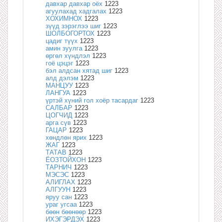
давхар давхар оёх
1223
агуулахад хадгалах
1223
ХОХИМНОХ
1223
зүүд зэрэглээ шиг
1223
ШОЛБОГОРТОХ
1223
цадиг түүх
1223
амин зуулга
1223
өргөл хүндлэл
1223
гоё цэцэг
1223
бэл алдсан хятад шиг
1223
алд дэлэм
1223
МАНЦУУ
1223
ЛАНГУА
1223
үртэй хүний гол хоёр тасардаг
1223
САЛБАР
1223
ЦОГЧИД
1223
арга сүв
1223
ГАЦАР
1223
хөндлөн ярих
1223
ЖАГ
1223
ТАТАВ
1223
ЁОЗТОЙХОН
1223
ТАРНИЧ
1223
МЭСЭС
1223
АЛИГЛАХ
1223
АЛГУУН
1223
яруу сан
1223
ураг угсаа
1223
бөөн бөөнөөр
1223
ИХЭГЭРДЭХ
1223