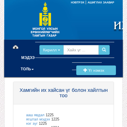
|
НЭВТРЭХ
АШИГЛАХ ЗААВАР
(current)
Кирилл
МЭДЭЭ
ТОЛЬ
Үг нэмэх
Хамгийн их хайсан үг болон хайлтын
тоо
ааш явдал
1225
ягштал мэдэх
1225
нэг зүг
1225