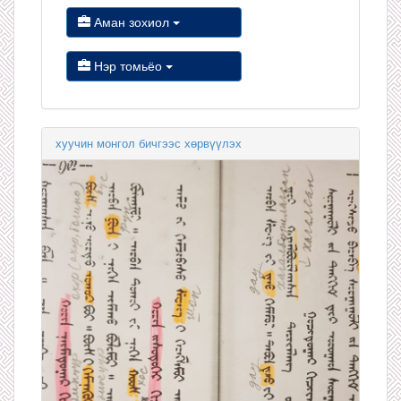
Аман зохиол
Нэр томьёо
хуучин монгол бичгээс хөрвүүлэх