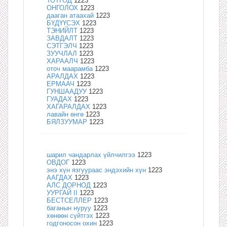
ТОТГОД
1223
ОНГОЛОХ
1223
дааган атаахай
1223
БҮДҮҮСЭХ
1223
ТЭНИЙЛТ
1223
ЗАВДАЛТ
1223
СЭТГЭЛЧ
1223
ЗУУЧЛАЛ
1223
ХАРААЛЧ
1223
оточ маарамба
1223
АРАЛДАХ
1223
ЕРМААЧ
1223
ГУНШААДУУ
1223
ГУАДАХ
1223
ХАГАРАЛДАХ
1223
лавайн өнгө
1223
БЯЛЗУУМАР
1223
шарил чандарлах үйлчилгээ
1223
ОВДОГ
1223
энэ хүн язгуураас эндэхийн хүн
1223
ААГДАХ
1223
АЛС ДОРНОД
1223
УУРГАЙ II
1223
БЕСТСЕЛЛЕР
1223
баганын нуруу
1223
хөнөөн сүйтгэх
1223
годгоносон охин
1223