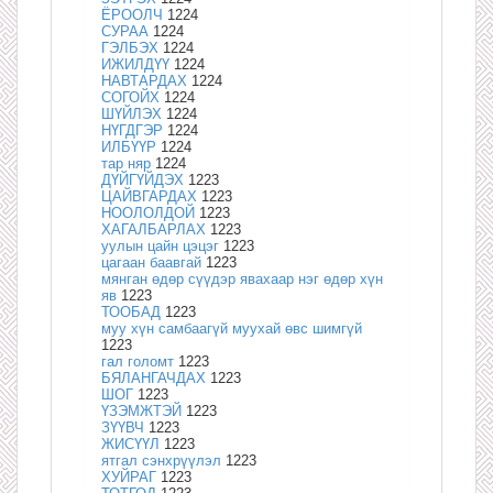
ЁРООЛЧ
1224
СУРАА
1224
ГЭЛБЭХ
1224
ИЖИЛДҮҮ
1224
НАВТАРДАХ
1224
СОГОЙХ
1224
ШҮЙЛЭХ
1224
НҮГДГЭР
1224
ИЛБҮҮР
1224
тар няр
1224
ДҮЙГҮЙДЭХ
1223
ЦАЙВГАРДАХ
1223
НООЛОЛДОЙ
1223
ХАГАЛБАРЛАХ
1223
уулын цайн цэцэг
1223
цагаан баавгай
1223
мянган өдөр сүүдэр явахаар нэг өдөр хүн
яв
1223
ТООБАД
1223
муу хүн самбаагүй муухай өвс шимгүй
1223
гал голомт
1223
БЯЛАНГАЧДАХ
1223
ШОГ
1223
ҮЗЭМЖТЭЙ
1223
ЗҮҮВЧ
1223
ЖИСҮҮЛ
1223
ятгал сэнхрүүлэл
1223
ХУЙРАГ
1223