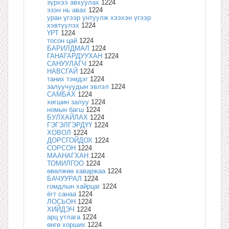
зүрхээ авхуулах
1224
эзэн нь авах
1224
уран үгээр унтуулж хээхэн үгээр
хэвтүүлэх
1224
ҮРТ
1224
тосон цай
1224
БАРИЛДМАЛ
1224
ГАНАГАРДУУХАН
1224
САНУУЛАГЧ
1224
НАВСГАЙ
1224
таних тэмдэг
1224
залуучуудын эвлэл
1224
САМБАХ
1224
хөгшин залуу
1224
номын багш
1224
БУЛХАЙЛАХ
1224
ГЭГЭЛГЭРДҮҮ
1224
ХОВОЛ
1224
ДОРСГОЙДОХ
1224
СОРСОН
1224
МААНАГХАН
1224
ТОМИЛГОО
1224
өвөлжөө хаваржаа
1224
БАЧУУРАЛ
1224
гомдлын хайрцаг
1224
ёгт санаа
1224
ЛОСЬОН
1224
ХИЙДЭЧ
1224
арц утлага
1224
өнгө хорших
1224