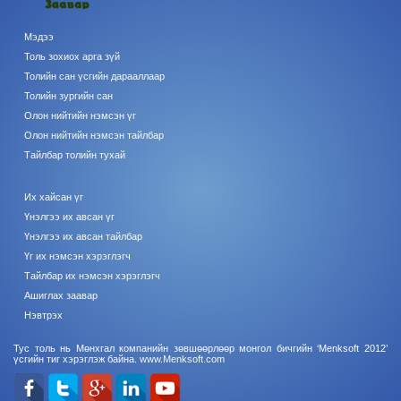
Мэдээ
Толь зохиох арга зүй
Толийн сан үсгийн дарааллаар
Толийн зургийн сан
Олон нийтийн нэмсэн үг
Олон нийтийн нэмсэн тайлбар
Тайлбар толийн тухай
Их хайсан үг
Үнэлгээ их авсан үг
Үнэлгээ их авсан тайлбар
Үг их нэмсэн хэрэглэгч
Тайлбар их нэмсэн хэрэглэгч
Ашиглах заавар
Нэвтрэх
Тус толь нь Мөнхгал компанийн зөвшөөрлөөр монгол бичгийн ‘Menksoft 2012’
үсгийн тиг хэрэглэж байна.
www.Menksoft.com