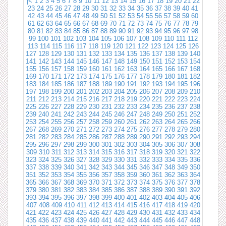
|<
1
2
3
4
5
6
7
8
9
10
11
12
13
14
15
16
17
18
19
20
21
22
23
24
25
26
27
28
29
30
31
32
33
34
35
36
37
38
39
40
41
42
43
44
45
46
47
48
49
50
51
52
53
54
55
56
57
58
59
60
61
62
63
64
65
66
67
68
69
70
71
72
73
74
75
76
77
78
79
80
81
82
83
84
85
86
87
88
89
90
91
92
93
94
95
96
97
98
99
100
101
102
103
104
105
106
107
108
109
110
111
112
113
114
115
116
117
118
119
120
121
122
123
124
125
126
127
128
129
130
131
132
133
134
135
136
137
138
139
140
141
142
143
144
145
146
147
148
149
150
151
152
153
154
155
156
157
158
159
160
161
162
163
164
165
166
167
168
169
170
171
172
173
174
175
176
177
178
179
180
181
182
183
184
185
186
187
188
189
190
191
192
193
194
195
196
197
198
199
200
201
202
203
204
205
206
207
208
209
210
211
212
213
214
215
216
217
218
219
220
221
222
223
224
225
226
227
228
229
230
231
232
233
234
235
236
237
238
239
240
241
242
243
244
245
246
247
248
249
250
251
252
253
254
255
256
257
258
259
260
261
262
263
264
265
266
267
268
269
270
271
272
273
274
275
276
277
278
279
280
281
282
283
284
285
286
287
288
289
290
291
292
293
294
295
296
297
298
299
300
301
302
303
304
305
306
307
308
309
310
311
312
313
314
315
316
317
318
319
320
321
322
323
324
325
326
327
328
329
330
331
332
333
334
335
336
337
338
339
340
341
342
343
344
345
346
347
348
349
350
351
352
353
354
355
356
357
358
359
360
361
362
363
364
365
366
367
368
369
370
371
372
373
374
375
376
377
378
379
380
381
382
383
384
385
386
387
388
389
390
391
392
393
394
395
396
397
398
399
400
401
402
403
404
405
406
407
408
409
410
411
412
413
414
415
416
417
418
419
420
421
422
423
424
425
426
427
428
429
430
431
432
433
434
435
436
437
438
439
440
441
442
443
444
445
446
447
448