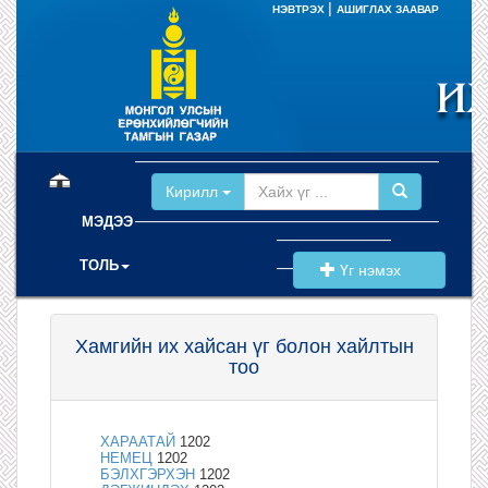
|
НЭВТРЭХ
АШИГЛАХ ЗААВАР
(current)
Кирилл
МЭДЭЭ
ТОЛЬ
Үг нэмэх
Хамгийн их хайсан үг болон хайлтын
тоо
ХАРААТАЙ
1202
НЕМЕЦ
1202
БЭЛХГЭРХЭН
1202