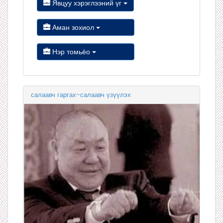
Явцуу хэрэглээний үг
Аман зохиол
Нэр томьёо
салаавч гаргах~салаавч үзүүлэх