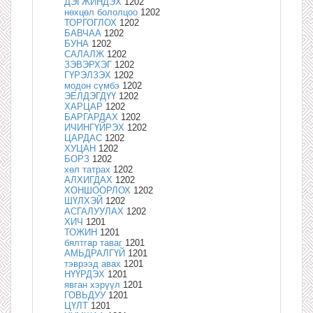
ДЭГЖИНДЭХ
1202
нөхцөл бололцоо
1202
ТОРГОГЛОХ
1202
БАВЧАА
1202
БУНА
1202
САЛАЛЖ
1202
ЗЭВЭРХЭГ
1202
ГҮРЭЛЗЭХ
1202
модон сүмбэ
1202
ЭЕЛДЭГДҮҮ
1202
ХАРЦАР
1202
БАРГАРДАХ
1202
ИЧИНГҮЙРЭХ
1202
ЦАРДАС
1202
ХУЦАН
1202
БОРЗ
1202
хөл татрах
1202
АЛХИГДАХ
1202
ХОНШООРЛОХ
1202
ШҮЛХЭЙ
1202
АСГАЛУУЛАХ
1202
ХИЧ
1201
ТОЖИН
1201
бялтгар таваг
1201
АМЬДРАЛГҮЙ
1201
тэврээд авах
1201
НҮҮРДЭХ
1201
явган хэрүүл
1201
ГОВЬДУУ
1201
ЦҮЛТ
1201