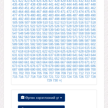
421
422
423
424
425
426
427
428
429
430
431
432
433
434
435
436
437
438
439
440
441
442
443
444
445
446
447
448
449
450
451
452
453
454
455
456
457
458
459
460
461
462
463
464
465
466
467
468
469
470
471
472
473
474
475
476
477
478
479
480
481
482
483
484
485
486
487
488
489
490
491
492
493
494
495
496
497
498
499
500
501
502
503
504
505
506
507
508
509
510
511
512
513
514
515
516
517
518
519
520
521
522
523
524
525
526
527
528
529
530
531
532
533
534
535
536
537
538
539
540
541
542
543
544
545
546
547
548
549
550
551
552
553
554
555
556
557
558
559
560
561
562
563
564
565
566
567
568
569
570
571
572
573
574
575
576
577
578
579
580
581
582
583
584
585
586
587
588
589
590
591
592
593
594
595
596
597
598
599
600
601
602
603
604
605
606
607
608
609
610
611
612
613
614
615
616
617
618
619
620
621
622
623
624
625
626
627
628
629
630
631
632
633
634
635
636
637
638
639
640
641
642
643
644
645
646
647
648
649
650
651
652
653
654
655
656
657
658
659
660
661
662
663
664
665
666
667
668
669
670
671
672
673
674
675
676
677
678
679
680
681
682
683
684
685
686
687
688
689
690
691
692
693
694
695
696
697
698
699
700
701
702
703
704
705
706
707
708
709
710
711
712
713
714
715
716
717
718
719
720
721
722
723
724
725
726
727
728
729
730
>|
Өргөн хэрэглээний үг