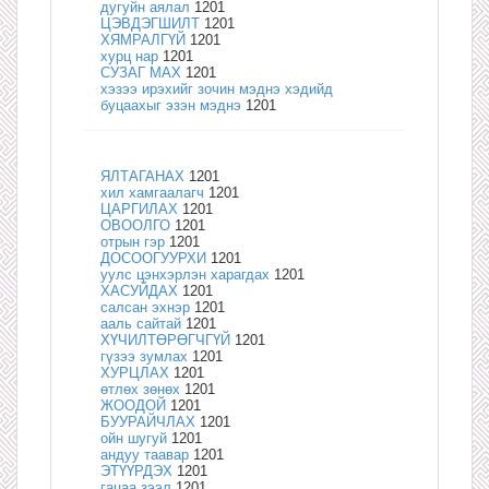
дугуйн аялал
1201
ЦЭВДЭГШИЛТ
1201
ХЯМРАЛГҮЙ
1201
хурц нар
1201
СУЗАГ МАХ
1201
хэзээ ирэхийг зочин мэднэ хэдийд
буцаахыг эзэн мэднэ
1201
ЯЛТАГАНАХ
1201
хил хамгаалагч
1201
ЦАРГИЛАХ
1201
ОВООЛГО
1201
отрын гэр
1201
ДОСООГУУРХИ
1201
уулс цэнхэрлэн харагдах
1201
ХАСУЙДАХ
1201
салсан эхнэр
1201
ааль сайтай
1201
ХҮЧИЛТӨРӨГЧГҮЙ
1201
гүзээ зумлах
1201
ХУРЦЛАХ
1201
өтлөх зөнөх
1201
ЖООДОЙ
1201
БУУРАЙЧЛАХ
1201
ойн шугуй
1201
андуу таавар
1201
ЭТҮҮРДЭХ
1201
гацаа зээл
1201