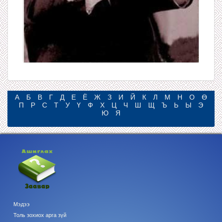
А
Б
В
Г
Д
Е
Ё
Ж
З
И
Й
К
Л
М
Н
О
Ө
П
Р
С
Т
У
Ү
Ф
Х
Ц
Ч
Ш
Щ
Ъ
Ь
Ы
Э
Ю
Я
Мэдээ
Толь зохиох арга зүй