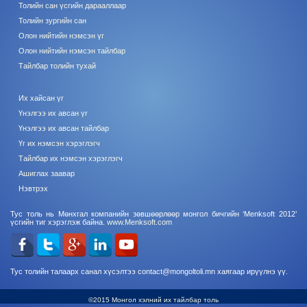
Толийн сан үсгийн дарааллаар
Толийн зургийн сан
Олон нийтийн нэмсэн үг
Олон нийтийн нэмсэн тайлбар
Тайлбар толийн тухай
Их хайсан үг
Үнэлгээ их авсан үг
Үнэлгээ их авсан тайлбар
Үг их нэмсэн хэрэглэгч
Тайлбар их нэмсэн хэрэглэгч
Ашиглах заавар
Нэвтрэх
Тус толь нь Мөнхгал компанийн зөвшөөрлөөр монгол бичгийн ‘Menksoft 2012’
үсгийн тиг хэрэглэж байна.
www.Menksoft.com
Тус толийн талаарх санал хүсэлтээ contact@mongoltoli.mn хаягаар ирүүлнэ үү.
©2015 Монгол хэлний их тайлбар толь