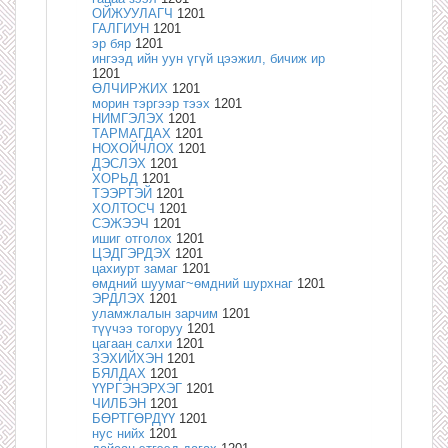
ОЙЖУУЛАГЧ
1201
ГАЛГИУН
1201
эр бяр
1201
ингээд ийн уун үгүй цээжил, бичиж ир
1201
ӨЛЧИРЖИХ
1201
морин тэргээр тээх
1201
НИМГЭЛЭХ
1201
ТАРМАГДАХ
1201
НОХОЙЧЛОХ
1201
ДЭСЛЭХ
1201
ХОРЬД
1201
ТЭЭРТЭЙ
1201
ХОЛТОСЧ
1201
СЭЖЭЭЧ
1201
ишиг отголох
1201
ЦЭДГЭРДЭХ
1201
цахиурт замаг
1201
өмдний шуумаг~өмдний шурхнаг
1201
ЭРДЛЭХ
1201
уламжлалын зарчим
1201
түүчээ тогоруу
1201
цагаан салхи
1201
ЗЭХИЙХЭН
1201
БЯЛДАХ
1201
ҮҮРГЭНЭРХЭГ
1201
ЧИЛБЭН
1201
БӨРТГӨРДҮҮ
1201
нус нийх
1201