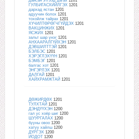
дайсан этгээд дагах
1201
ГУЛБИГАСХИЙЛГЭХ
1201
дархад ястан
1201
адуучин болох
1201
тохойлж тайрах
1201
ХҮЧИЛТӨРӨГЧГҮЙДЭХ
1201
ВАКЦИНЖИХ
1201
ЯСЖИХ
1201
зальт шар үнэг
1201
АНХААРАЛГҮЙХЭН
1201
ДЭВШИЛТТЭЙ
1201
БЭЛБЭС
1201
ХЭРЭГЛЭХҮҮН
1201
БЭМБЭГ
1201
балгас хот
1201
ЭНГЭРЛЭХ
1201
ДАЛГАЙ
1201
ХАЙХРАМЖТАЙ
1201
ДӨЖИРДӨХ
1201
ТУЛХТАЙ
1201
ДЭНДҮҮХЭН
1200
гал ус хоёр шиг
1200
ШУУРГАЛАХ
1200
бууны овоо
1200
хатуу хайлш
1200
ДҮРГЭХ
1200
ИОДОТ
1200