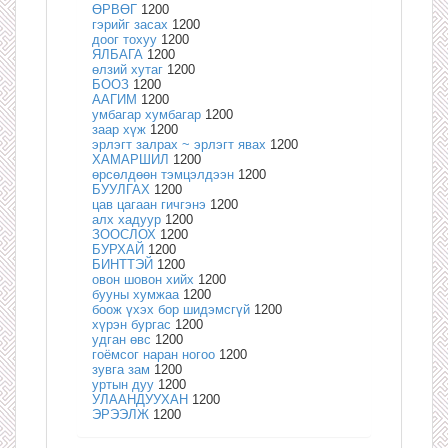
ӨРВӨГ
1200
гэрийг засах
1200
доог тохуу
1200
ЯЛБАГА
1200
өлзий хутаг
1200
БООЗ
1200
ААГИМ
1200
умбагар хумбагар
1200
заар хүж
1200
эрлэгт залрах ~ эрлэгт явах
1200
ХАМАРШИЛ
1200
өрсөлдөөн тэмцэлдээн
1200
БУУЛГАХ
1200
цав цагаан гичгэнэ
1200
алх хадуур
1200
ЗООСЛОХ
1200
БУРХАЙ
1200
БИНТТЭЙ
1200
овон шовон хийх
1200
бууны хумжаа
1200
боож үхэх бор шидэмсгүй
1200
хүрэн бургас
1200
удган өвс
1200
гоёмсог наран ногоо
1200
зувга зам
1200
уртын дуу
1200
УЛААНДУУХАН
1200
ЭРЭЭЛЖ
1200