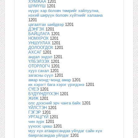
ХУМЖАА
1201
ШҮМҮҮШ
1201
нүүрс хар боловч төмрийг хайлуулна,
нэхий ширүүн боловч хүйтнийг халаана
1201
цагаатгах шийдвэр
1201
ДЭНГЭХ
1201
БАЙЦЛАГА
1201
НОМХРОХ
1201
УНШУУЛАХ
1201
ДОЛООГДОХ
1201
АХСАГ
1201
андал эндэл
1201
ҮЛБЭЛЗЭХ
1201
ОТОРЛОГЧ
1201
хууз сахал
1201
загасны сүүл
1201
амар мэнд~мэнд амар
1201
их хэрэгт бага хэрэг үрэгдэнэ
1201
СҮЕЭ
1201
БҮДҮҮНДҮҮХЭН
1201
ЖИЖ
1201
олс дээсний эрч чанга байх
1201
ҮЙЛСТЭН
1201
ГЭГЭР
1201
УРГАЦГҮЙ
1201
чин зүрх
1201
үүнээс цааш
1201
муу хүн атаархсандаа уйлдаг сайн хүн
баярласандаа уйлдаг
1201