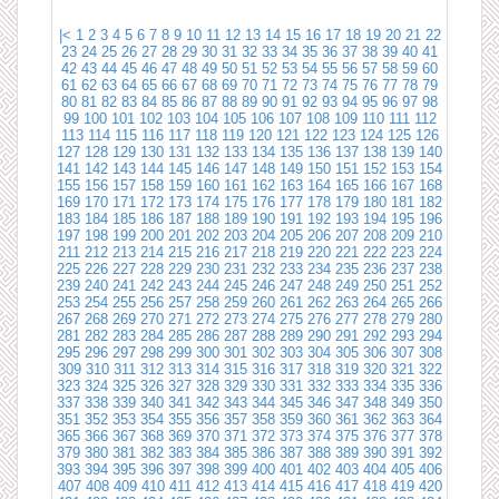
|<
1
2
3
4
5
6
7
8
9
10
11
12
13
14
15
16
17
18
19
20
21
22
23
24
25
26
27
28
29
30
31
32
33
34
35
36
37
38
39
40
41
42
43
44
45
46
47
48
49
50
51
52
53
54
55
56
57
58
59
60
61
62
63
64
65
66
67
68
69
70
71
72
73
74
75
76
77
78
79
80
81
82
83
84
85
86
87
88
89
90
91
92
93
94
95
96
97
98
99
100
101
102
103
104
105
106
107
108
109
110
111
112
113
114
115
116
117
118
119
120
121
122
123
124
125
126
127
128
129
130
131
132
133
134
135
136
137
138
139
140
141
142
143
144
145
146
147
148
149
150
151
152
153
154
155
156
157
158
159
160
161
162
163
164
165
166
167
168
169
170
171
172
173
174
175
176
177
178
179
180
181
182
183
184
185
186
187
188
189
190
191
192
193
194
195
196
197
198
199
200
201
202
203
204
205
206
207
208
209
210
211
212
213
214
215
216
217
218
219
220
221
222
223
224
225
226
227
228
229
230
231
232
233
234
235
236
237
238
239
240
241
242
243
244
245
246
247
248
249
250
251
252
253
254
255
256
257
258
259
260
261
262
263
264
265
266
267
268
269
270
271
272
273
274
275
276
277
278
279
280
281
282
283
284
285
286
287
288
289
290
291
292
293
294
295
296
297
298
299
300
301
302
303
304
305
306
307
308
309
310
311
312
313
314
315
316
317
318
319
320
321
322
323
324
325
326
327
328
329
330
331
332
333
334
335
336
337
338
339
340
341
342
343
344
345
346
347
348
349
350
351
352
353
354
355
356
357
358
359
360
361
362
363
364
365
366
367
368
369
370
371
372
373
374
375
376
377
378
379
380
381
382
383
384
385
386
387
388
389
390
391
392
393
394
395
396
397
398
399
400
401
402
403
404
405
406
407
408
409
410
411
412
413
414
415
416
417
418
419
420