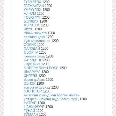
ГҮВЭЭТЭХ
1200
ГАГЖААТАЙ
1200
ҮМРҮҮЛЭХ
1200
АЛЧИМ
1200
ТӨВХНҮҮН
1200
БЭЛЖИХ
1200
ХЭРВЭЭС
1200
ШУУС
1200
миний зорилго
1200
савхаар идэх
1200
хүж барилцах ёс
1200
ООЛИХ
1200
ХАЛЗДАЙ
1200
ӨВӨР IV
1200
гэрлийн хурд
1200
БАРИМТ II
1200
шарх аних
1200
МЭРГЭЖЛИЙН БОКС
1200
ШААРУУЛ
1200
ХИЛГЭЭ
1200
бороо цайрах
1200
ЭЭНЭХ
1200
томоогүй хүүхэд
1200
ГООНОГОР
1200
өнгөрсөн юманд хүн болгон мэргэн
үлтэрсэн маханд шүд болгон хурц
1200
НАТГАР
1200
ЦАНХИНУУР
1200
ТУНАЙ
1200
УЙМААН
1200