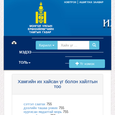
|
НЭВТРЭХ
АШИГЛАХ ЗААВАР
(current)
Кирилл
МЭДЭЭ
ТОЛЬ
Үг нэмэх
Хамгийн их хайсан үг болон хайлтын
тоо
сэтгэл саатах
755
дээлийн ташаа унжих
755
нургисан явдалтай морь
755