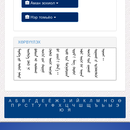
Аман зохиол
Нэр томьёо
ХӨРВҮҮЛЭХ
А
Б
В
Г
Д
Е
Ё
Ж
З
И
Й
К
Л
М
Н
О
Ө
П
Р
С
Т
У
Ү
Ф
Х
Ц
Ч
Ш
Щ
Ъ
Ь
Ы
Э
Ю
Я