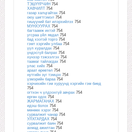
ТЭШҮҮРЧИН
754
ХАВЧИЛТ
754
газар халцгайтах
754
оюу шигтгэмэл
754
гишүүний бат илэрхийлэх
754
МУНХУУРАХ
754
багтаамж ихтэй
754
угсраа үйл явдал
754
бад хээтэй торго
754
гэмт хэргийн улбаа
754
үүл хуралдах
754
үндэсгүй балрах
754
хүнээр тэжээлгэх
754
таамаг тайлагдах
754
улас хийх
754
араат өрөвтөл
754
нутгийн зүг тэмцэх
754
үзмэрийн бараа
754
хэрчихийн гэм хуруунд хэргийн гэм биед
754
огтхон ч үлдээхгүй авчрах
754
ергөн одох
754
ЖАРМАГАНАХ
754
идэш болох
754
мөнөөх хэрэг
754
сурвалжит чанар
754
УЛХГАРДАХ
754
сурвалжит баян
754
ахмад ажилтан
754