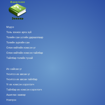
Мэдээ
Толь зохиох арга зүй
Толийн сан үсгийн дарааллаар
Толийн зургийн сан
Олон нийтийн нэмсэн үг
Олон нийтийн нэмсэн тайлбар
Тайлбар толийн тухай
Их хайсан үг
Үнэлгээ их авсан үг
Үнэлгээ их авсан тайлбар
Үг их нэмсэн хэрэглэгч
Тайлбар их нэмсэн хэрэглэгч
Ашиглах заавар
Нэвтрэх