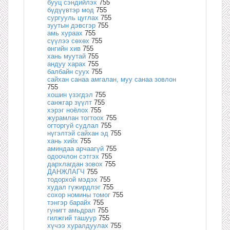
бууц сэндийлэх
755
бүдүүвтэр мод
755
сургууль цуглах
755
зуутын дэвсгэр
755
амь хураах
755
сүүлээ сөхөх
755
өнгийн хив
755
хань муутай
755
андуу харах
755
балбайн суух
755
сайхан санаа амгалан, муу санаа зовлон
755
хошин үзэгдэл
755
санжгар зүүлт
755
хэрэг ноёлох
755
журамлан тогтоох
755
огторгуй судлал
755
нүгэлтэй сайхан эд
755
хань хийх
755
аминдаа арчаагүй
755
одоочлон сэтгэх
755
дархлагдан зовох
755
ДАНЖЛАГЧ
755
тодорхой мэдэх
755
худал гүжирдлэг
755
сохор номины томог
755
тэнгэр барайх
755
гунигт амьдрал
755
гилжгий ташуур
755
хүчээ хуралдуулах
755