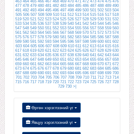
463
464
465
466
467
468
469
470
471
472
473
474
475
476
477
478
479
480
481
482
483
484
485
486
487
488
489
490
491
492
493
494
495
496
497
498
499
500
501
502
503
504
505
506
507
508
509
510
511
512
513
514
515
516
517
518
519
520
521
522
523
524
525
526
527
528
529
530
531
532
533
534
535
536
537
538
539
540
541
542
543
544
545
546
547
548
549
550
551
552
553
554
555
556
557
558
559
560
561
562
563
564
565
566
567
568
569
570
571
572
573
574
575
576
577
578
579
580
581
582
583
584
585
586
587
588
589
590
591
592
593
594
595
596
597
598
599
600
601
602
603
604
605
606
607
608
609
610
611
612
613
614
615
616
617
618
619
620
621
622
623
624
625
626
627
628
629
630
631
632
633
634
635
636
637
638
639
640
641
642
643
644
645
646
647
648
649
650
651
652
653
654
655
656
657
658
659
660
661
662
663
664
665
666
667
668
669
670
671
672
673
674
675
676
677
678
679
680
681
682
683
684
685
686
687
688
689
690
691
692
693
694
695
696
697
698
699
700
701
702
703
704
705
706
707
708
709
710
711
712
713
714
715
716
717
718
719
720
721
722
723
724
725
726
727
728
729
730
>|
Өргөн хэрэглээний үг
Явцуу хэрэглээний үг