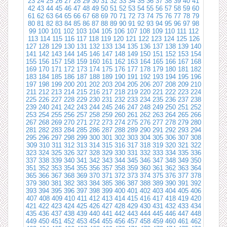
23
24
25
26
27
28
29
30
31
32
33
34
35
36
37
38
39
40
41
42
43
44
45
46
47
48
49
50
51
52
53
54
55
56
57
58
59
60
61
62
63
64
65
66
67
68
69
70
71
72
73
74
75
76
77
78
79
80
81
82
83
84
85
86
87
88
89
90
91
92
93
94
95
96
97
98
99
100
101
102
103
104
105
106
107
108
109
110
111
112
113
114
115
116
117
118
119
120
121
122
123
124
125
126
127
128
129
130
131
132
133
134
135
136
137
138
139
140
141
142
143
144
145
146
147
148
149
150
151
152
153
154
155
156
157
158
159
160
161
162
163
164
165
166
167
168
169
170
171
172
173
174
175
176
177
178
179
180
181
182
183
184
185
186
187
188
189
190
191
192
193
194
195
196
197
198
199
200
201
202
203
204
205
206
207
208
209
210
211
212
213
214
215
216
217
218
219
220
221
222
223
224
225
226
227
228
229
230
231
232
233
234
235
236
237
238
239
240
241
242
243
244
245
246
247
248
249
250
251
252
253
254
255
256
257
258
259
260
261
262
263
264
265
266
267
268
269
270
271
272
273
274
275
276
277
278
279
280
281
282
283
284
285
286
287
288
289
290
291
292
293
294
295
296
297
298
299
300
301
302
303
304
305
306
307
308
309
310
311
312
313
314
315
316
317
318
319
320
321
322
323
324
325
326
327
328
329
330
331
332
333
334
335
336
337
338
339
340
341
342
343
344
345
346
347
348
349
350
351
352
353
354
355
356
357
358
359
360
361
362
363
364
365
366
367
368
369
370
371
372
373
374
375
376
377
378
379
380
381
382
383
384
385
386
387
388
389
390
391
392
393
394
395
396
397
398
399
400
401
402
403
404
405
406
407
408
409
410
411
412
413
414
415
416
417
418
419
420
421
422
423
424
425
426
427
428
429
430
431
432
433
434
435
436
437
438
439
440
441
442
443
444
445
446
447
448
449
450
451
452
453
454
455
456
457
458
459
460
461
462