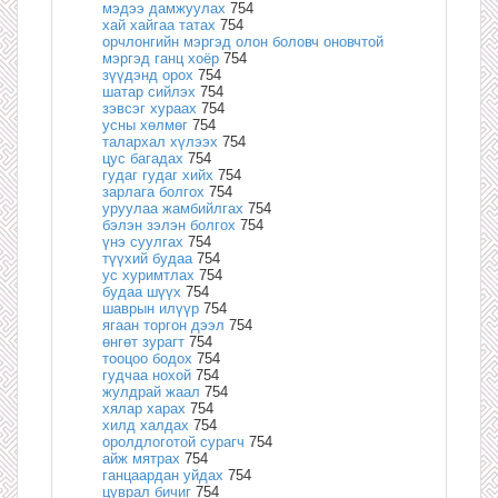
мэдээ дамжуулах
754
хай хайгаа татах
754
орчлонгийн мэргэд олон боловч оновчтой
мэргэд ганц хоёр
754
зүүдэнд орох
754
шатар сийлэх
754
зэвсэг хураах
754
усны хөлмөг
754
талархал хүлээх
754
цус багадах
754
гудаг гудаг хийх
754
зарлага болгох
754
уруулаа жамбийлгах
754
бэлэн зэлэн болгох
754
үнэ суулгах
754
түүхий будаа
754
ус хуримтлах
754
будаа шүүх
754
шаврын илүүр
754
ягаан торгон дээл
754
өнгөт зурагт
754
тооцоо бодох
754
гудчаа нохой
754
жулдрай жаал
754
хялар харах
754
хилд халдах
754
оролдлоготой сурагч
754
айж мятрах
754
ганцаардан уйдах
754
цуврал бичиг
754