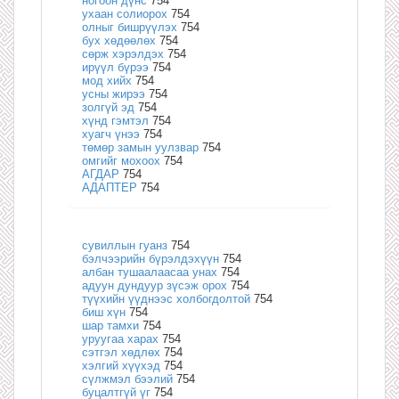
ногоон дүнс
754
ухаан солиорох
754
олныг бишрүүлэх
754
бух хөдөөлөх
754
сөрж хэрэлдэх
754
ирүүл бүрээ
754
мод хийх
754
усны жирээ
754
золгүй эд
754
хүнд гэмтэл
754
хуагч үнээ
754
төмөр замын уулзвар
754
омгийг мохоох
754
АГДАР
754
АДАПТЕР
754
сувиллын гуанз
754
бэлчээрийн бүрэлдэхүүн
754
албан тушаалаасаа унах
754
адуун дундуур зүсэж орох
754
түүхийн үүднээс холбогдолтой
754
биш хүн
754
шар тамхи
754
уруугаа харах
754
сэтгэл хөдлөх
754
хэлгий хүүхэд
754
сүлжмэл бээлий
754
буцалтгүй үг
754