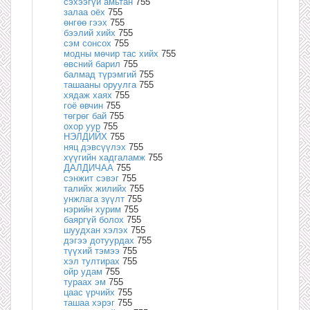
сэхээгүй амьтан
755
залаа оёх
755
өнгөө гээх
755
бээлий хийх
755
сэм сонсох
755
модны мөчир тас хийх
755
өвсний барил
755
балмад түрэмгий
755
ташааны оруулга
755
хядаж хаях
755
гоё өвчин
755
төгрөг бай
755
охор уур
755
НЭЛДИЙХ
755
няц дэвсүүлэх
755
хүүгийн хадгаламж
755
ДАЛДИЧАА
755
сэнжит сэвэг
755
талийх жилийх
755
унжлага зүүлт
755
нэрийн хурим
755
баяргүй болох
755
шуудхан хэлэх
755
дэгээ дотуурдах
755
түүхий тэмээ
755
хэл тултирах
755
ойр удам
755
тураах эм
755
цаас үрчийх
755
ташаа хэрэг
755