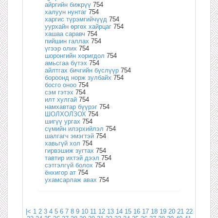
айргийн бижрүү
754
халуун нунтаг
754
харгис түрэмгийчүүд
754
уурхайн өргөх хайрцаг
754
хашаа саравч
754
пийшин галлах
754
үгээр олих
754
шоронгийн хоригдол
754
амьсгаа бүтэх
754
айлтгах бичгийн бүслүүр
754
бороонд норж зулбайх
754
босго оноо
754
сэм гэтэх
754
илт хулгай
754
намхавтар бүүрэг
754
ШОЛХОЛЗОХ
754
шигүү ургах
754
сүмийн илэрхийлэл
754
шалгагч эмэгтэй
754
хавьгүй хол
754
гирвэшиж зугтах
754
тавтир ихтэй дээл
754
сэтгэлгүй болох
754
ёнхигор ат
754
ухамсарлаж авах
754
|<
1
2
3
4
5
6
7
8
9
10
11
12
13
14
15
16
17
18
19
20
21
22