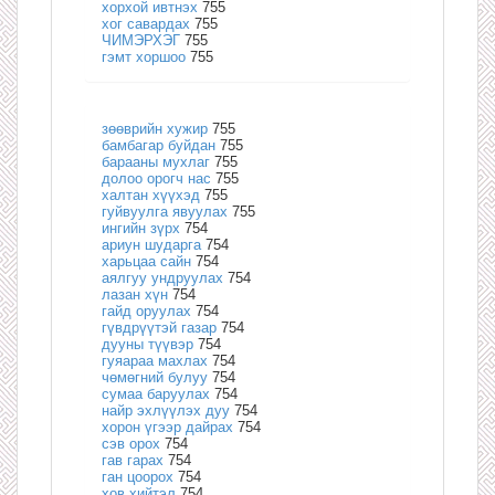
хорхой ивтнэх
755
хог савардах
755
ЧИМЭРХЭГ
755
гэмт хоршоо
755
зөөврийн хужир
755
бамбагар буйдан
755
барааны мухлаг
755
долоо орогч нас
755
халтан хүүхэд
755
гуйвуулга явуулах
755
ингийн зүрх
754
ариун шударга
754
харьцаа сайн
754
аялгуу ундруулах
754
лазан хүн
754
гайд оруулах
754
гүвдрүүтэй газар
754
дууны түүвэр
754
гуяараа махлах
754
чөмөгний булуу
754
сумаа баруулах
754
найр эхлүүлэх дуу
754
хорон үгээр дайрах
754
сэв орох
754
гав гарах
754
ган цоорох
754
хов хийтэл
754