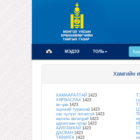
(current)
МЭДЭЭ
ТОЛЬ
Ки
Хамгийн и
ХАМААРАЛТАЙ
1423
Т
ХЯРВАСЛАХ
1423
с
ан цав
1423
Т
эцэнхий туранхай
1423
Ц
хас чулууг ялгахгүй
1423
Т
аалзны авгалдай
1423
н
цахилгаан гитар
1423
Ө
АЙЛГАМХАЙ
1423
Г
ДАСВАН
1423
и
ТАВИЛГА
1423
х