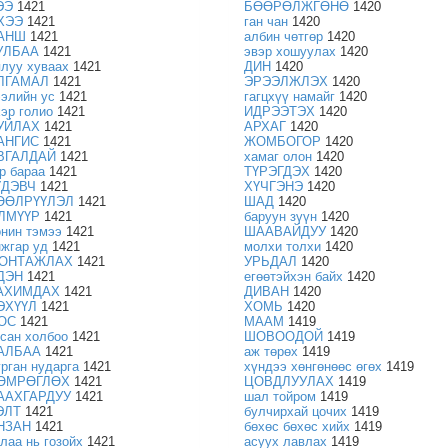
ЭЭ
1421
БӨӨРӨЛЖГӨНӨ
1420
ХЭЭ
1421
ган чан
1420
АНШ
1421
албин чөтгөр
1420
УЛБАА
1421
эвэр хошуулах
1420
ялуу хуваах
1421
ДИН
1420
ЛГАМАЛ
1421
ЭРЭЭЛЖЛЭХ
1420
ээлийн ус
1421
гагцхүү намайг
1420
хэр голио
1421
ИДРЭЭТЭХ
1420
УЙЛАХ
1421
АРХАГ
1420
АНГИС
1421
ЖОМБОГОР
1420
ВГАЛДАЙ
1421
хамаг олон
1420
эр бараа
1421
ТҮРЭГДЭХ
1420
ҮДЭВЧ
1421
ХҮЧГЭНЭ
1420
ӨӨЛРҮҮЛЭЛ
1421
ШАД
1420
ЛМҮҮР
1421
баруун зүүн
1420
онин тэмээ
1421
ШААВАЙДУУ
1420
нжгар уд
1421
молхи толхи
1420
ОНТАЖЛАХ
1421
УРЬДАЛ
1420
ДЭН
1421
егөөтэйхэн байх
1420
АХИМДАХ
1421
ДИВАН
1420
ЭХҮҮЛ
1421
ХОМЬ
1420
ОС
1421
МААМ
1419
тсан холбоо
1421
ШОВООДОЙ
1419
АЛБАА
1421
аж төрөх
1419
урган нударга
1421
хүндээ хөнгөнөөс өгөх
1419
ӨМРӨГЛӨХ
1421
ЦОВДЛУУЛАХ
1419
ААХГАРДУУ
1421
шал тойром
1419
ЭЛТ
1421
булчирхай цочих
1419
НЗАН
1421
бөхөс бөхөс хийх
1419
алаа нь гозойх
1421
асуух лавлах
1419