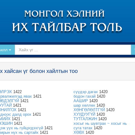
рилл
х хайсан үг болон хайлтын тоо
ЭЛРЭХ
1422
сүүдэр дагах
1420
урвалжилгад явах
1421
бодон гахай
1420
ЭВДЭЛГҮЙ
1421
ААШИР
1420
УУТАЙ
1421
шар хөллөх
1420
ОНИЛГОХ
1421
ХӨНГӨЛӨЛТГҮЙ
1420
үднээс далд орох
1421
ХУУДУУГҮЙ
1420
МИЙХ
1421
ТУТГАЛЖИН
1420
ЭЭШИН
1421
хосыг нь шувтрах ~ хосыг нь
дэж уух нь гүйцэгдэхгүй
1421
суга татах
1420
амрын нүх нь сартайх
1421
ХӨВХ
1420