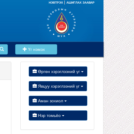
|
НЭВТРЭХ
АШИГЛАХ ЗААВАР
Үг нэмэх
Өргөн хэрэглээний үг
Явцуу хэрэглээний үг
Аман зохиол
Нэр томьёо