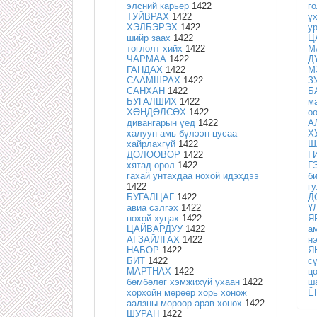
элсний карьер
1422
г
ТУЙВРАХ
1422
ү
ХЭЛБЭРЭХ
1422
у
шийр заах
1422
Ц
тоглолт хийх
1422
М
ЧАРМАА
1422
Д
ГАНДАХ
1422
М
СААМШРАХ
1422
З
САНХАН
1422
Б
БУГАЛШИХ
1422
м
ХӨНДӨЛСӨХ
1422
ө
дивангарын үед
1422
А
халуун амь бүлээн цусаа
Х
хайрлахгүй
1422
Ш
ДОЛООВОР
1422
Г
хятад өрөл
1422
Г
гахай унтахдаа нохой идэхдээ
б
1422
г
БУГАЛЦАГ
1422
Д
авиа сэлгэх
1422
Ү
нохой хуцах
1422
Я
ЦАЙВАРДУУ
1422
а
АГЗАЙЛГАХ
1422
н
НАБОР
1422
Я
БИТ
1422
с
МАРТНАХ
1422
ц
бөмбөлөг хэмжихүй ухаан
1422
ш
хорхойн мөрөөр хорь хонож
Ё
аалзны мөрөөр арав хонох
1422
ШУРАН
1422