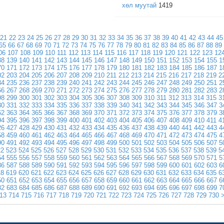
хөл муутай
1419
21
22
23
24
25
26
27
28
29
30
31
32
33
34
35
36
37
38
39
40
41
42
43
44
45
65
66
67
68
69
70
71
72
73
74
75
76
77
78
79
80
81
82
83
84
85
86
87
88
89
06
107
108
109
110
111
112
113
114
115
116
117
118
119
120
121
122
123
12
38
139
140
141
142
143
144
145
146
147
148
149
150
151
152
153
154
155
1
70
171
172
173
174
175
176
177
178
179
180
181
182
183
184
185
186
187
1
02
203
204
205
206
207
208
209
210
211
212
213
214
215
216
217
218
219
2
34
235
236
237
238
239
240
241
242
243
244
245
246
247
248
249
250
251
2
66
267
268
269
270
271
272
273
274
275
276
277
278
279
280
281
282
283
2
98
299
300
301
302
303
304
305
306
307
308
309
310
311
312
313
314
315
3
30
331
332
333
334
335
336
337
338
339
340
341
342
343
344
345
346
347
3
62
363
364
365
366
367
368
369
370
371
372
373
374
375
376
377
378
379
3
94
395
396
397
398
399
400
401
402
403
404
405
406
407
408
409
410
411
4
26
427
428
429
430
431
432
433
434
435
436
437
438
439
440
441
442
443
4
58
459
460
461
462
463
464
465
466
467
468
469
470
471
472
473
474
475
4
90
491
492
493
494
495
496
497
498
499
500
501
502
503
504
505
506
507
5
22
523
524
525
526
527
528
529
530
531
532
533
534
535
536
537
538
539
5
54
555
556
557
558
559
560
561
562
563
564
565
566
567
568
569
570
571
5
86
587
588
589
590
591
592
593
594
595
596
597
598
599
600
601
602
603
6
18
619
620
621
622
623
624
625
626
627
628
629
630
631
632
633
634
635
6
50
651
652
653
654
655
656
657
658
659
660
661
662
663
664
665
666
667
6
82
683
684
685
686
687
688
689
690
691
692
693
694
695
696
697
698
699
7
13
714
715
716
717
718
719
720
721
722
723
724
725
726
727
728
729
730
>