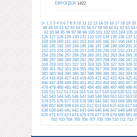
ЁВРОГДОХ
1422
|<
1
2
3
4
5
6
7
8
9
10
11
12
13
14
15
16
17
18
19
20
48
49
50
51
52
53
54
55
56
57
58
59
60
61
62
63
64
92
93
94
95
96
97
98
99
100
101
102
103
104
105
1
126
127
128
129
130
131
132
133
134
135
136
137
1
158
159
160
161
162
163
164
165
166
167
168
169
1
190
191
192
193
194
195
196
197
198
199
200
201
2
222
223
224
225
226
227
228
229
230
231
232
233
2
254
255
256
257
258
259
260
261
262
263
264
265
2
286
287
288
289
290
291
292
293
294
295
296
297
2
318
319
320
321
322
323
324
325
326
327
328
329
3
350
351
352
353
354
355
356
357
358
359
360
361
3
382
383
384
385
386
387
388
389
390
391
392
393
3
414
415
416
417
418
419
420
421
422
423
424
425
4
446
447
448
449
450
451
452
453
454
455
456
457
4
478
479
480
481
482
483
484
485
486
487
488
489
4
510
511
512
513
514
515
516
517
518
519
520
521
5
542
543
544
545
546
547
548
549
550
551
552
553
5
574
575
576
577
578
579
580
581
582
583
584
585
5
606
607
608
609
610
611
612
613
614
615
616
617
6
638
639
640
641
642
643
644
645
646
647
648
649
6
670
671
672
673
674
675
676
677
678
679
680
681
6
702
703
704
705
706
707
708
709
710
711
712
7