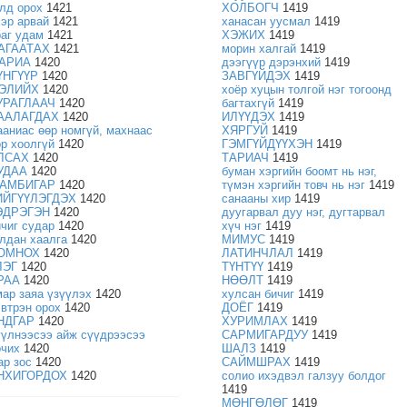
олд орох
1421
ХОЛБОГЧ
1419
хэр арвай
1421
ханасан уусмал
1419
раг удам
1421
ХЭЖИХ
1419
АГААТАХ
1421
морин халгай
1419
АРИА
1420
дээгүүр дэрэнхий
1419
ҮНГҮҮР
1420
ЗАВГҮЙДЭХ
1419
ЭЛИЙХ
1420
хоёр хуцын толгой нэг тогоонд
УРАГЛААЧ
1420
багтахгүй
1419
ААЛАГДАХ
1420
ИЛҮҮДЭХ
1419
ааниас өөр номгүй, махнаас
ХЯРГУЙ
1419
өр хоолгүй
1420
ГЭМГҮЙДҮҮХЭН
1419
ЛСАХ
1420
ТАРИАЧ
1419
УДАА
1420
буман хэргийн боомт нь нэг,
АМБИГАР
1420
түмэн хэргийн товч нь нэг
1419
ИЙГҮҮЛЭГДЭХ
1420
санааны хир
1419
ЭДРЭГЭН
1420
дуугарвал дуу нэг, дугтарвал
ичиг судар
1420
хүч нэг
1419
улдан хаалга
1420
МИМУС
1419
ОМНОХ
1420
ЛАТИНЧЛАЛ
1419
ЛЭГ
1420
ТҮНТҮҮ
1419
РАА
1420
НӨӨЛТ
1419
мар заяа үзүүлэх
1420
хулсан бичиг
1419
эвтрэн орох
1420
ДОЁГ
1419
НДГАР
1420
ХУРИМЛАХ
1419
үүлнээсээ айж сүүдрээсээ
САРМИГАРДУУ
1419
очих
1420
ШАЛЗ
1419
ар зос
1420
САЙМШРАХ
1419
НХИГОРДОХ
1420
солио ихэдвэл галзуу болдог
1419
МӨНГӨЛӨГ
1419