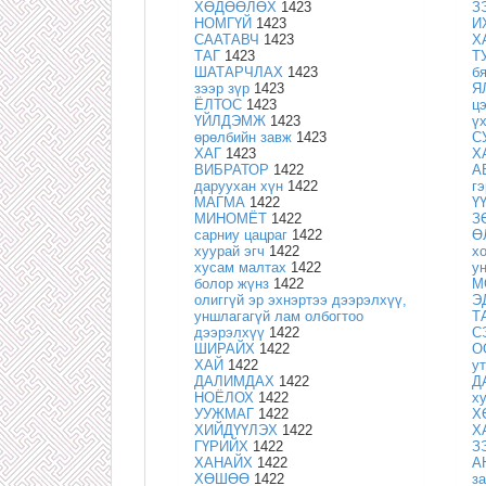
ХӨДӨӨЛӨХ
1423
З
НОМГҮЙ
1423
И
СААТАВЧ
1423
Х
ТАГ
1423
Т
ШАТАРЧЛАХ
1423
б
зээр зүр
1423
Я
ЁЛТОС
1423
ц
ҮЙЛДЭМЖ
1423
ү
өрөлбийн завж
1423
С
ХАГ
1423
Х
ВИБРАТОР
1422
А
даруухан хүн
1422
г
МАГМА
1422
Ү
МИНОМЁТ
1422
З
сарниу цацраг
1422
Ө
хуурай эгч
1422
х
хусам малтах
1422
у
болор жүнз
1422
М
олиггүй эр эхнэртээ дээрэлхүү,
Э
уншлагагүй лам олбогтоо
Т
дээрэлхүү
1422
С
ШИРАЙХ
1422
О
ХАЙ
1422
у
ДАЛИМДАХ
1422
Д
НОЁЛОХ
1422
х
УУЖМАГ
1422
Х
ХИЙДҮҮЛЭХ
1422
Х
ГҮРИЙХ
1422
З
ХАНАЙХ
1422
А
ХӨШӨӨ
1422
з