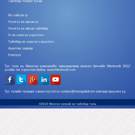
Тайлбар толийн тухай
Их хайсан үг
Үнэлгээ их авсан үг
Үнэлгээ их авсан тайлбар
Үг их нэмсэн хэрэглэгч
Тайлбар их нэмсэн хэрэглэгч
Ашиглах заавар
Нэвтрэх
Тус толь нь Мөнхгал компанийн зөвшөөрлөөр монгол бичгийн ‘Menksoft 2012’
үсгийн тиг хэрэглэж байна.
www.Menksoft.com
Тус толийн талаарх санал хүсэлтээ contact@mongoltoli.mn хаягаар ирүүлнэ үү.
©2015 Монгол хэлний их тайлбар толь