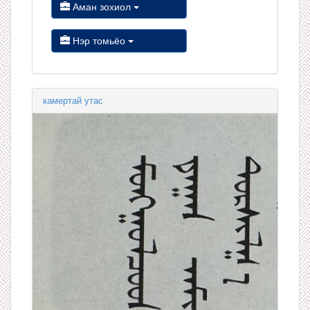
Аман зохиол
Нэр томьёо
камертай утас