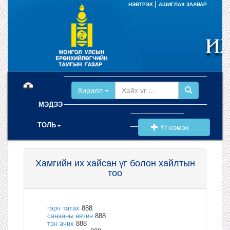
|
НЭВТРЭХ
АШИГЛАХ ЗААВАР
(current)
Кирилл
МЭДЭЭ
ТОЛЬ
Үг нэмэх
Хамгийн их хайсан үг болон хайлтын
тоо
гэрч татах
888
санааны өвчин
888
тэн ачих
888