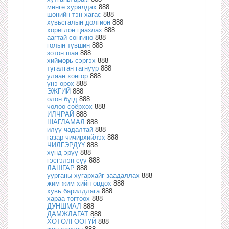
мөнгө хуралдах
888
шөнийн тэн хагас
888
хувьсгалын долгион
888
хориглон цаазлах
888
аагтай сонгино
888
голын түвшин
888
зотон шаа
888
хийморь сэргэх
888
тугалган гагнуур
888
улаан хонгор
888
үнэ орох
888
ЭЖГИЙ
888
олон бүгд
888
чөлөө соёрхох
888
ИЛЧРАЙ
888
ШАГЛАМАЛ
888
илүү чадалтай
888
газар чичирхийлэх
888
ЧИЛГЭРДҮҮ
888
хүнд эрүү
888
гэсгэлэн сүү
888
ЛАШГАР
888
уурганы хугархайг заадаллах
888
жим жим хийн өвдөх
888
хувь барилдлага
888
хараа тогтоох
888
ДУНШМАЛ
888
ДАМЖЛАГАТ
888
ХӨТӨЛГӨӨГҮЙ
888