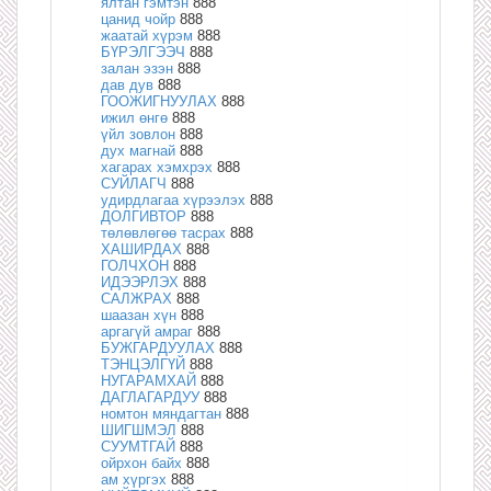
ялтан гэмтэн
888
цанид чойр
888
жаатай хүрэм
888
БҮРЭЛГЭЭЧ
888
залан эзэн
888
дав дув
888
ГООЖИГНУУЛАХ
888
ижил өнгө
888
үйл зовлон
888
дух магнай
888
хагарах хэмхрэх
888
СУЙЛАГЧ
888
удирдлагаа хүрээлэх
888
ДОЛГИВТОР
888
төлөвлөгөө тасрах
888
ХАШИРДАХ
888
ГОЛЧХОН
888
ИДЭЭРЛЭХ
888
САЛЖРАХ
888
шаазан хүн
888
аргагүй амраг
888
БУЖГАРДУУЛАХ
888
ТЭНЦЭЛГҮЙ
888
НУГАРАМХАЙ
888
ДАГЛАГАРДУУ
888
номтон мяндагтан
888
ШИГШМЭЛ
888
СУУМТГАЙ
888
ойрхон байх
888
ам хүргэх
888