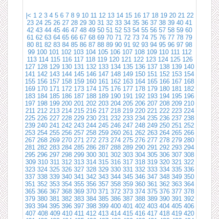
|<
1
2
3
4
5
6
7
8
9
10
11
12
13
14
15
16
17
18
19
20
21
22
23
24
25
26
27
28
29
30
31
32
33
34
35
36
37
38
39
40
41
42
43
44
45
46
47
48
49
50
51
52
53
54
55
56
57
58
59
60
61
62
63
64
65
66
67
68
69
70
71
72
73
74
75
76
77
78
79
80
81
82
83
84
85
86
87
88
89
90
91
92
93
94
95
96
97
98
99
100
101
102
103
104
105
106
107
108
109
110
111
112
113
114
115
116
117
118
119
120
121
122
123
124
125
126
127
128
129
130
131
132
133
134
135
136
137
138
139
140
141
142
143
144
145
146
147
148
149
150
151
152
153
154
155
156
157
158
159
160
161
162
163
164
165
166
167
168
169
170
171
172
173
174
175
176
177
178
179
180
181
182
183
184
185
186
187
188
189
190
191
192
193
194
195
196
197
198
199
200
201
202
203
204
205
206
207
208
209
210
211
212
213
214
215
216
217
218
219
220
221
222
223
224
225
226
227
228
229
230
231
232
233
234
235
236
237
238
239
240
241
242
243
244
245
246
247
248
249
250
251
252
253
254
255
256
257
258
259
260
261
262
263
264
265
266
267
268
269
270
271
272
273
274
275
276
277
278
279
280
281
282
283
284
285
286
287
288
289
290
291
292
293
294
295
296
297
298
299
300
301
302
303
304
305
306
307
308
309
310
311
312
313
314
315
316
317
318
319
320
321
322
323
324
325
326
327
328
329
330
331
332
333
334
335
336
337
338
339
340
341
342
343
344
345
346
347
348
349
350
351
352
353
354
355
356
357
358
359
360
361
362
363
364
365
366
367
368
369
370
371
372
373
374
375
376
377
378
379
380
381
382
383
384
385
386
387
388
389
390
391
392
393
394
395
396
397
398
399
400
401
402
403
404
405
406
407
408
409
410
411
412
413
414
415
416
417
418
419
420