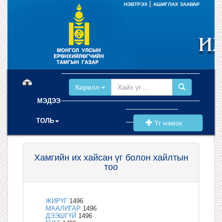
|
НЭВТРЭХ
АШИГЛАХ ЗААВАР
(current)
Кирилл
МЭДЭЭ
ТОЛЬ
Үг нэмэх
Хамгийн их хайсан үг болон хайлтын
тоо
ЖИРҮГ
1496
МААЛИГАР
1496
ДЭЭШГҮЙ
1496