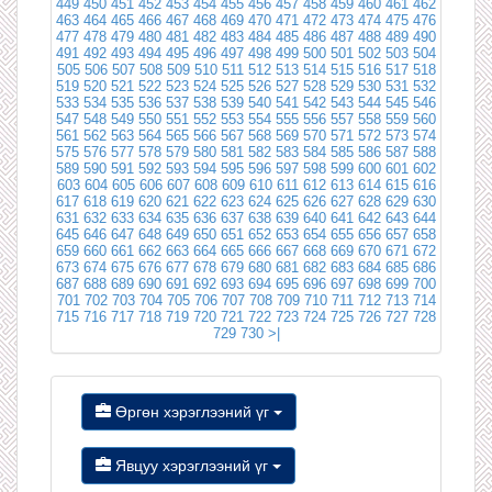
449
450
451
452
453
454
455
456
457
458
459
460
461
462
463
464
465
466
467
468
469
470
471
472
473
474
475
476
477
478
479
480
481
482
483
484
485
486
487
488
489
490
491
492
493
494
495
496
497
498
499
500
501
502
503
504
505
506
507
508
509
510
511
512
513
514
515
516
517
518
519
520
521
522
523
524
525
526
527
528
529
530
531
532
533
534
535
536
537
538
539
540
541
542
543
544
545
546
547
548
549
550
551
552
553
554
555
556
557
558
559
560
561
562
563
564
565
566
567
568
569
570
571
572
573
574
575
576
577
578
579
580
581
582
583
584
585
586
587
588
589
590
591
592
593
594
595
596
597
598
599
600
601
602
603
604
605
606
607
608
609
610
611
612
613
614
615
616
617
618
619
620
621
622
623
624
625
626
627
628
629
630
631
632
633
634
635
636
637
638
639
640
641
642
643
644
645
646
647
648
649
650
651
652
653
654
655
656
657
658
659
660
661
662
663
664
665
666
667
668
669
670
671
672
673
674
675
676
677
678
679
680
681
682
683
684
685
686
687
688
689
690
691
692
693
694
695
696
697
698
699
700
701
702
703
704
705
706
707
708
709
710
711
712
713
714
715
716
717
718
719
720
721
722
723
724
725
726
727
728
729
730
>|
Өргөн хэрэглээний үг
Явцуу хэрэглээний үг