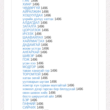
ГУАГ
1496
ХИАР
1496
ЧӨДӨРГҮЙ
1496
АЙРАЛЖИН
1496
ХОШУУЛДАХ
1496
үхрийн дэлүү хатгах
1496
АЛДАГДАЛ
1496
ЗАГАЛГА
1496
ЦОРОЛЗОХ
1496
ИЧЭЭХ
1496
ШААВАЙЛАХ
1496
ХАЙЛМАГТАХ
1496
ДАДАМГАЙ
1496
жоом устгах
1496
АНГАРХАЙ
1496
ШИВЭР
1496
ГОЖ
1496
усан хээ
1496
МОДГОР
1496
таван ханатай гэр
1496
ТОРОМТОЙ
1496
хатан зөгий
1496
уулзварын шугам
1496
хожгор хүн гурван малгайтай
1496
хомоол дээр гарсан бор бялзуухай
1496
овон шовон хийх
1496
босго ширүүнтэй айл
1496
БЭР
1496
ГАФНИЙ
1496
СИЙЧИХ
1496