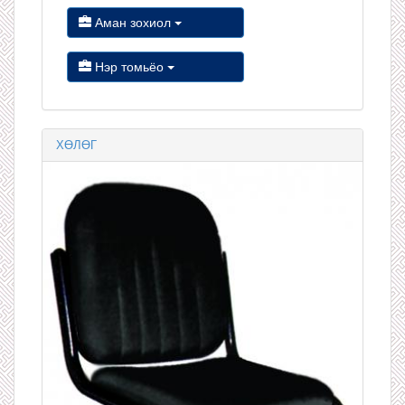
Аман зохиол
Нэр томьёо
ХӨЛӨГ