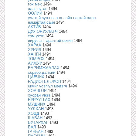
гох мэх
1494
алаг нугас
1494
ӨӨЛИЙ
1494
үүлтэй зун өвсөнд сайн нартай өдөр
намартаа сайн
1494
АКТИВ
1494
ДУУ ОРУУЛАГЧ
1494
том үсэг
1494
вирусын гаралтай өвчин
1494
ХАРАА
1494
ХУРИЛ
1494
ХАНГИ
1494
ТОМРОХ
1494
АЙЖУУ
1494
БАРИМЖААЛАХ
1494
хорвоо дэлхий
1494
ЦАВЧИХ
1494
РАДИОТЕЛЕФОН
1494
бичиг үсэг үл мэдэгч
1494
ХОРЧГОР
1494
хусран үнээ
1494
БУРУУТГАХ
1494
МУШИЙХ
1494
УУЛХАН
1493
ХОВД
1493
ШАВАН
1493
БУТАРХАГ
1493
БАЛ
1493
ГАНБАН
1493