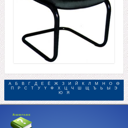
А
Б
В
Г
Д
Е
Ё
Ж
З
И
Й
К
Л
М
Н
О
Ө
П
Р
С
Т
У
Ү
Ф
Х
Ц
Ч
Ш
Щ
Ъ
Ь
Ы
Э
Ю
Я