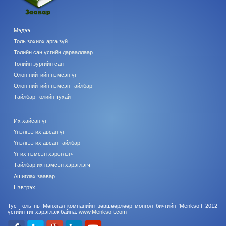
Мэдээ
Толь зохиох арга зүй
Толийн сан үсгийн дарааллаар
Толийн зургийн сан
Олон нийтийн нэмсэн үг
Олон нийтийн нэмсэн тайлбар
Тайлбар толийн тухай
Их хайсан үг
Үнэлгээ их авсан үг
Үнэлгээ их авсан тайлбар
Үг их нэмсэн хэрэглэгч
Тайлбар их нэмсэн хэрэглэгч
Ашиглах заавар
Нэвтрэх
Тус толь нь Мөнхгал компанийн зөвшөөрлөөр монгол бичгийн ‘Menksoft 2012’
үсгийн тиг хэрэглэж байна.
www.Menksoft.com