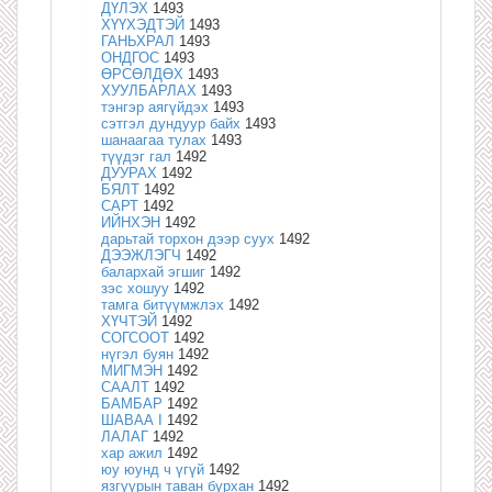
ДҮЛЭХ
1493
ХҮҮХЭДТЭЙ
1493
ГАНЬХРАЛ
1493
ОНДГОС
1493
ӨРСӨЛДӨХ
1493
ХУУЛБАРЛАХ
1493
тэнгэр аягүйдэх
1493
сэтгэл дундуур байх
1493
шанаагаа тулах
1493
түүдэг гал
1492
ДУУРАХ
1492
БЯЛТ
1492
САРТ
1492
ИЙНХЭН
1492
дарьтай торхон дээр суух
1492
ДЭЭЖЛЭГЧ
1492
балархай эгшиг
1492
зэс хошуу
1492
тамга битүүмжлэх
1492
ХҮЧТЭЙ
1492
СОГСООТ
1492
нүгэл буян
1492
МИГМЭН
1492
СААЛТ
1492
БАМБАР
1492
ШАВАА I
1492
ЛАЛАГ
1492
хар ажил
1492
юу юунд ч үгүй
1492
язгуурын таван бурхан
1492