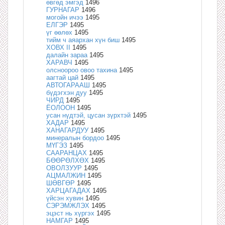
өвгөд эмгэд
1496
ГУРНАГАР
1496
могойн ичээ
1495
ЕЛГЭР
1495
үг өөлөх
1495
тийм ч аяархан хүн биш
1495
ХОВХ II
1495
далайн зараа
1495
ХАРАВЧ
1495
олсноороо овоо тахина
1495
аагтай цай
1495
АВТОГАРААШ
1495
бүдэгхэн дуу
1495
ЧИРД
1495
ЁОЛООН
1495
усан нүдтэй, цусан зүрхтэй
1495
ХАДАР
1495
ХАНАГАРДУУ
1495
минералын бордоо
1495
МҮГЭЗ
1495
СААРАНЦАХ
1495
БӨӨРӨЛХӨХ
1495
ОВОЛЗУУР
1495
АЦМАЛЖИН
1495
ШӨВГӨР
1495
ХАРЦАГАДАХ
1495
үйсэн хувин
1495
СЭРЭМЖЛЭХ
1495
эцэст нь хүргэх
1495
НАМГАР
1495