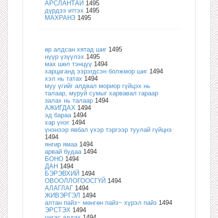
АРСЛАНТАЙ
1495
дүрдээ итгэх
1495
МАХРАНЗ
1495
өр алдсан хятад шиг
1495
нүүр үзүүлэх
1495
мах шөл тэнцүү
1494
харцаганд ээрэгдсэн болжмор шиг
1494
хэл нь татах
1494
муу үгийг алдвал мориор гүйцэх нь
талаар, муруй сумыг харвавал гараар
залах нь талаар
1494
АЖИГДАХ
1494
эд бараа
1494
хар үнэг
1494
үнэнээр явбал үхэр тэргээр туулай гүйцнэ
1494
янгир ямаа
1494
арвай будаа
1494
БОНО
1494
ДАН
1494
БЭРЭВХИЙ
1494
ОВООЛЛОГООСГҮЙ
1494
АЛАГЛАГ
1494
ЖИВЭРГЭЛ
1494
алтан пайз~ мөнгөн пайз~ хүрэл пайз
1494
ЭРСТЭХ
1494
унгас алдах
1494