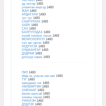
ПАГЖИН
1493
ад чөтгөр
1493
ухаантан мэргэд
1493
ЖАН
1493
АРДАГХАН
1493
тус тус
1493
СААРУУЛАХ
1493
ХАЙЧ
1493
САХ
1493
БАЛРУУЛДАХ
1493
хүний тооноос хасах
1493
МОНГОЛОРХУУ
1493
хэл ам гаргах
1493
НҮДҮҮЛЭХ
1493
ХУШААНГАР
1493
ДУДРАМ
1493
дээгүүр харах
1493
ПИУ
1493
бөөр нь унасан юм шиг
1493
ТҮГ
1493
наалдмал хаг
1493
ХӨЛБӨРГӨН
1493
ХАВЧААР
1493
балин шалсай
1493
хонины хашаа
1493
ҮҮНЧЛЭН
1493
ДҮДЛЭХ
1493