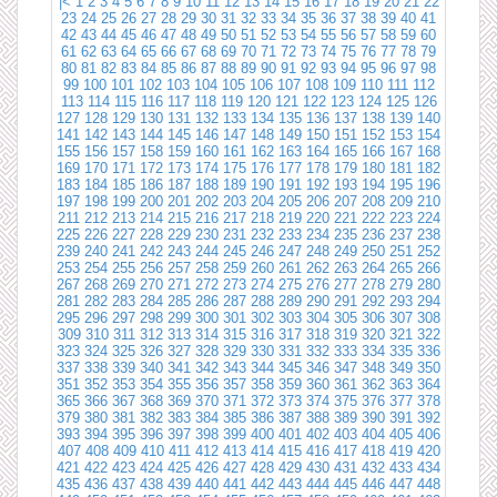
|<
1
2
3
4
5
6
7
8
9
10
11
12
13
14
15
16
17
18
19
20
21
22
23
24
25
26
27
28
29
30
31
32
33
34
35
36
37
38
39
40
41
42
43
44
45
46
47
48
49
50
51
52
53
54
55
56
57
58
59
60
61
62
63
64
65
66
67
68
69
70
71
72
73
74
75
76
77
78
79
80
81
82
83
84
85
86
87
88
89
90
91
92
93
94
95
96
97
98
99
100
101
102
103
104
105
106
107
108
109
110
111
112
113
114
115
116
117
118
119
120
121
122
123
124
125
126
127
128
129
130
131
132
133
134
135
136
137
138
139
140
141
142
143
144
145
146
147
148
149
150
151
152
153
154
155
156
157
158
159
160
161
162
163
164
165
166
167
168
169
170
171
172
173
174
175
176
177
178
179
180
181
182
183
184
185
186
187
188
189
190
191
192
193
194
195
196
197
198
199
200
201
202
203
204
205
206
207
208
209
210
211
212
213
214
215
216
217
218
219
220
221
222
223
224
225
226
227
228
229
230
231
232
233
234
235
236
237
238
239
240
241
242
243
244
245
246
247
248
249
250
251
252
253
254
255
256
257
258
259
260
261
262
263
264
265
266
267
268
269
270
271
272
273
274
275
276
277
278
279
280
281
282
283
284
285
286
287
288
289
290
291
292
293
294
295
296
297
298
299
300
301
302
303
304
305
306
307
308
309
310
311
312
313
314
315
316
317
318
319
320
321
322
323
324
325
326
327
328
329
330
331
332
333
334
335
336
337
338
339
340
341
342
343
344
345
346
347
348
349
350
351
352
353
354
355
356
357
358
359
360
361
362
363
364
365
366
367
368
369
370
371
372
373
374
375
376
377
378
379
380
381
382
383
384
385
386
387
388
389
390
391
392
393
394
395
396
397
398
399
400
401
402
403
404
405
406
407
408
409
410
411
412
413
414
415
416
417
418
419
420
421
422
423
424
425
426
427
428
429
430
431
432
433
434
435
436
437
438
439
440
441
442
443
444
445
446
447
448