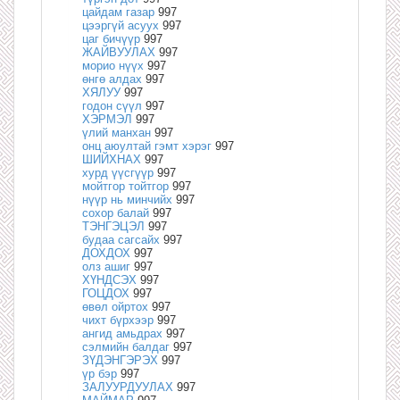
цайдам газар
997
цээргүй асуух
997
цаг бичүүр
997
ЖАЙВУУЛАХ
997
морио нүүх
997
өнгө алдах
997
ХЯЛУУ
997
годон сүүл
997
ХЭРМЭЛ
997
үлий манхан
997
онц аюултай гэмт хэрэг
997
ШИЙХНАХ
997
хурд үүсгүүр
997
мойтгор тойтгор
997
нүүр нь минчийх
997
сохор балай
997
ТЭНГЭЦЭЛ
997
будаа сагсайх
997
ДОХДОХ
997
олз ашиг
997
ХҮНДСЭХ
997
ГОЦДОХ
997
өвөл ойртох
997
чихт бүрхээр
997
ангид амьдрах
997
сэлмийн балдаг
997
ЗҮДЭНГЭРЭХ
997
үр бэр
997
ЗАЛУУРДУУЛАХ
997