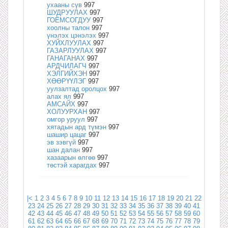
ухааны сүв
997
ШУДРУУЛАХ
997
ГОЁМСОГДУУ
997
хоолны талон
997
үнэлэх цэнэлэх
997
ХУЙХЛУУЛАХ
997
ГАЗАРЛУУЛАХ
997
ГАНАГАНАХ
997
АРДЧИЛАГЧ
997
ХЭЛГИЙХЭН
997
ХӨӨРҮҮЛЭГ
997
уулзалтад оролцох
997
алах ял
997
АМСАЙХ
997
ХОЛУУРХАН
997
омгор уруул
997
хятадын ард түмэн
997
шашир цацаг
997
эв зэвгүй
997
шан далан
997
хазаарын өлгөө
997
төстэй харагдах
997
|<
1
2
3
4
5
6
7
8
9
10
11
12
13
14
15
16
17
18
19
20
21
22
23
24
25
26
27
28
29
30
31
32
33
34
35
36
37
38
39
40
41
42
43
44
45
46
47
48
49
50
51
52
53
54
55
56
57
58
59
60
61
62
63
64
65
66
67
68
69
70
71
72
73
74
75
76
77
78
79