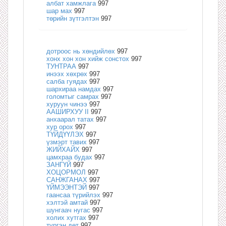
албат хамжлага
997
шар мах
997
төрийн зүтгэлтэн
997
дотроос нь хөндийлөх
997
хонх хон хон хийж сонстох
997
ТУНТРАА
997
инээх хөхрөх
997
салба гуядах
997
шархираа намдах
997
голомтыг самрах
997
хуруун чинээ
997
ААШИРХУУ II
997
анхаарал татах
997
хур орох
997
ТҮЙДҮҮЛЭХ
997
үзмэрт тавих
997
ЖИЙХАЙХ
997
цамхраа будах
997
ЗАНГҮЙ
997
ХОЦОРМОЛ
997
САНЖГАНАХ
997
ҮЙМЭЭНТЭЙ
997
гаансаа түрийлэх
997
хэлтэй амтай
997
шунгаач нугас
997
холих хутгах
997
түргэн дөт
997