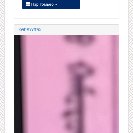
Нэр томьёо
ХӨРВҮҮЛЭХ