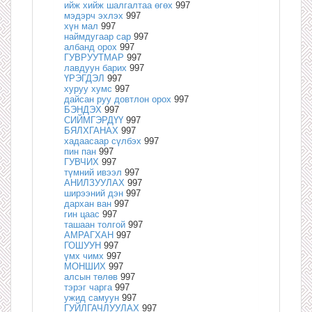
ийж хийж шалгалтаа өгөх
997
мэдэрч эхлэх
997
хүн мал
997
наймдугаар сар
997
албанд орох
997
ГУВРУУТМАР
997
лавдуун барих
997
ҮРЭГДЭЛ
997
хуруу хумс
997
дайсан руу довтлон орох
997
БЭНДЭХ
997
СИЙМГЭРДҮҮ
997
БЯЛХГАНАХ
997
хадаасаар сүлбэх
997
пин пан
997
ГУВЧИХ
997
түмний ивээл
997
АНИЛЗУУЛАХ
997
ширээний дэн
997
дархан ван
997
гин цаас
997
ташаан толгой
997
АМРАГХАН
997
ГОШУУН
997
үмх чимх
997
МОНШИХ
997
алсын төлөв
997
тэрэг чарга
997
ужид самуун
997
ГУЙЛГАЧЛУУЛАХ
997