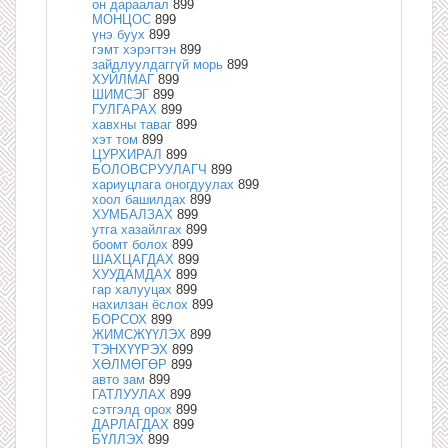
он дараалал
899
МОНЦОС
899
үнэ буух
899
гэмт хэрэгтэн
899
зайдлуулдаггүй морь
899
ХУЙЛМАГ
899
ШИМСЭГ
899
ГУЛГАРАХ
899
хавхны таваг
899
хэт том
899
ЦУРХИРАЛ
899
БОЛОВСРУУЛАГЧ
899
хариуцлага оногдуулах
899
хоол башилдах
899
ХУМБАЛЗАХ
899
утга хазайлгах
899
боомт болох
899
ШАХЦАГДАХ
899
ХУУДАМДАХ
899
гар халууцах
899
нахилзан ёслох
899
БОРСОХ
899
ЖИМСЖҮҮЛЭХ
899
ТЭНХҮҮРЭХ
899
ХӨЛМӨГӨР
899
авто зам
899
ГАТЛУУЛАХ
899
сэтгэлд орох
899
ДАРЛАГДАХ
899
БҮЛЛЭХ
899