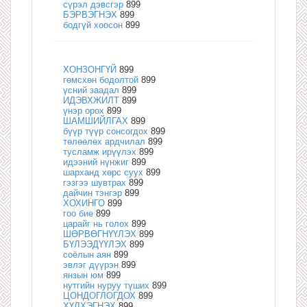
сүрэл дэвсгэр
899
БЭРВЭГНЭХ
899
бодгүй хоосон
899
ХОНЗОНГҮЙ
899
гөмсхөн бодолтой
899
үсний заадал
899
ИДЭВХЖИЛТ
899
үнэр орох
899
ШАМШИЙЛГАХ
899
бүүр түүр сонсогдох
899
төлөөлөх ардчилал
899
тусламж ирүүлэх
899
идээний нүнжиг
899
шарханд хөрс суух
899
гэзгээ шувтрах
899
дайчин тэнгэр
899
ХОХИНГО
899
гоо бие
899
царайг нь голох
899
ШӨРВӨГНҮҮЛЭХ
899
БҮЛЭЭДҮҮЛЭХ
899
соёлын аян
899
эвлэг дүүрэн
899
янзын юм
899
нутгийн нуруу түших
899
ЦОНДОГЛОГДОХ
899
ХҮЛХЭГНЭХ
899