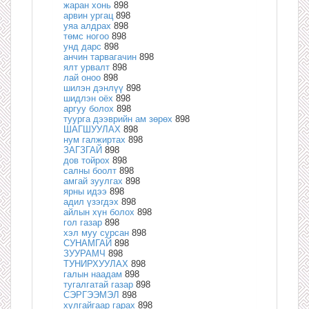
жаран хонь
898
арвин ургац
898
уяа алдрах
898
төмс ногоо
898
унд дарс
898
анчин тарвагачин
898
ялт урвалт
898
лай оноо
898
шилэн дэнлүү
898
шидлэн оёх
898
аргуу болох
898
туурга дээврийн ам зөрөх
898
ШАГШУУЛАХ
898
нум галжиртах
898
ЗАГЗГАЙ
898
дов тойрох
898
салны боолт
898
амгай зуулгах
898
ярны идээ
898
адил үзэгдэх
898
айлын хүн болох
898
гол газар
898
хэл муу сурсан
898
СУНАМГАЙ
898
ЗУУРАМЧ
898
ТУНИРХУУЛАХ
898
галын наадам
898
тугалгатай газар
898
СЭРГЭЭМЭЛ
898
хулгайгаар гарах
898