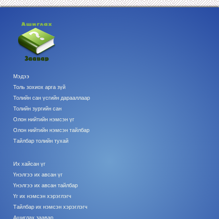
Мэдээ
Толь зохиох арга зүй
Толийн сан үсгийн дарааллаар
Толийн зургийн сан
Олон нийтийн нэмсэн үг
Олон нийтийн нэмсэн тайлбар
Тайлбар толийн тухай
Их хайсан үг
Үнэлгээ их авсан үг
Үнэлгээ их авсан тайлбар
Үг их нэмсэн хэрэглэгч
Тайлбар их нэмсэн хэрэглэгч
Ашиглах заавар