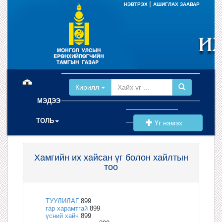
|
НЭВТРЭХ
АШИГЛАХ ЗААВАР
(current)
Кирилл
МЭДЭЭ
ТОЛЬ
Үг нэмэх
Хамгийн их хайсан үг болон хайлтын
тоо
ТУУЛИЛАГ
899
гар харамтгай
899
үсний хайч
899