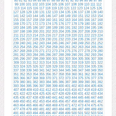
80
81
82
83
84
85
86
87
88
89
90
91
92
93
94
95
96
97
98
99
100
101
102
103
104
105
106
107
108
109
110
111
112
113
114
115
116
117
118
119
120
121
122
123
124
125
126
127
128
129
130
131
132
133
134
135
136
137
138
139
140
141
142
143
144
145
146
147
148
149
150
151
152
153
154
155
156
157
158
159
160
161
162
163
164
165
166
167
168
169
170
171
172
173
174
175
176
177
178
179
180
181
182
183
184
185
186
187
188
189
190
191
192
193
194
195
196
197
198
199
200
201
202
203
204
205
206
207
208
209
210
211
212
213
214
215
216
217
218
219
220
221
222
223
224
225
226
227
228
229
230
231
232
233
234
235
236
237
238
239
240
241
242
243
244
245
246
247
248
249
250
251
252
253
254
255
256
257
258
259
260
261
262
263
264
265
266
267
268
269
270
271
272
273
274
275
276
277
278
279
280
281
282
283
284
285
286
287
288
289
290
291
292
293
294
295
296
297
298
299
300
301
302
303
304
305
306
307
308
309
310
311
312
313
314
315
316
317
318
319
320
321
322
323
324
325
326
327
328
329
330
331
332
333
334
335
336
337
338
339
340
341
342
343
344
345
346
347
348
349
350
351
352
353
354
355
356
357
358
359
360
361
362
363
364
365
366
367
368
369
370
371
372
373
374
375
376
377
378
379
380
381
382
383
384
385
386
387
388
389
390
391
392
393
394
395
396
397
398
399
400
401
402
403
404
405
406
407
408
409
410
411
412
413
414
415
416
417
418
419
420
421
422
423
424
425
426
427
428
429
430
431
432
433
434
435
436
437
438
439
440
441
442
443
444
445
446
447
448
449
450
451
452
453
454
455
456
457
458
459
460
461
462
463
464
465
466
467
468
469
470
471
472
473
474
475
476
477
478
479
480
481
482
483
484
485
486
487
488
489
490
491
492
493
494
495
496
497
498
499
500
501
502
503
504