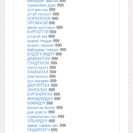
жигшүүрт амьтан
899
гурвалжин дүрс
899
хутганы иш
899
үггүй тоглолт
899
ХОРХОГЛОХ
899
ОРОМХОЙ
899
өвчин дэлгэрэх
899
БУРТАГГҮЙ
899
утгагүй юм
899
шорон гяндан
899
агааль заншил
899
байлдаан тэмцэл
899
БҮДЭГХЭНДҮҮ
899
ДАВХАРТАХ
899
СҮХДҮҮЛЭХ
899
төлгө бэлгэ
899
ХАМААТАХ
899
уяж бэхлэх
899
уул өнгөрөх
899
ДАРУЙТГАХ
899
ЗАНГАЛАХ
899
БУРЗАЙЛГАХ
899
ЖАНДАМДАХ
899
БӨӨНДҮҮ
899
баталгаа болох
899
дэв дэвсэг
899
сурвалжлах хүн
899
УЛБАРДУУ
899
армаг тармаг өвс
899
ГАШИЛГАГЧ
899