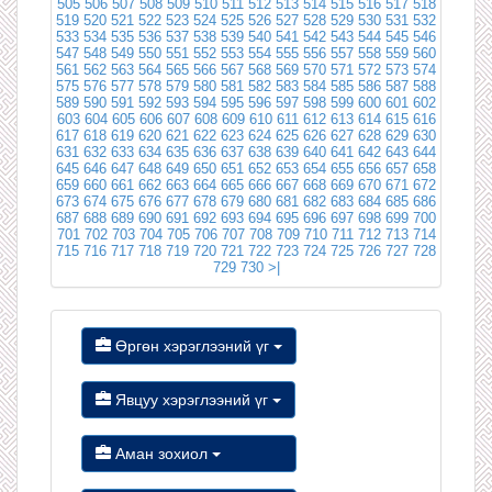
505
506
507
508
509
510
511
512
513
514
515
516
517
518
519
520
521
522
523
524
525
526
527
528
529
530
531
532
533
534
535
536
537
538
539
540
541
542
543
544
545
546
547
548
549
550
551
552
553
554
555
556
557
558
559
560
561
562
563
564
565
566
567
568
569
570
571
572
573
574
575
576
577
578
579
580
581
582
583
584
585
586
587
588
589
590
591
592
593
594
595
596
597
598
599
600
601
602
603
604
605
606
607
608
609
610
611
612
613
614
615
616
617
618
619
620
621
622
623
624
625
626
627
628
629
630
631
632
633
634
635
636
637
638
639
640
641
642
643
644
645
646
647
648
649
650
651
652
653
654
655
656
657
658
659
660
661
662
663
664
665
666
667
668
669
670
671
672
673
674
675
676
677
678
679
680
681
682
683
684
685
686
687
688
689
690
691
692
693
694
695
696
697
698
699
700
701
702
703
704
705
706
707
708
709
710
711
712
713
714
715
716
717
718
719
720
721
722
723
724
725
726
727
728
729
730
>|
Өргөн хэрэглээний үг
Явцуу хэрэглээний үг
Аман зохиол