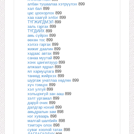
албан тушаалаа хэтрүүлэх
899
хал бал
899
цас цоохорлох
899
хаа хаагүй элбэг
899
ТҮГЖИГДМЭЛ
899
заль гаргах
899
ТҮГДИЙХ
899
амь сүйрэх
899
өөхөн тос
899
хэлээ гаргах
899
жижиг даалин
899
хадаас автах
899
санаа муутай
899
хонх цангилзуур
899
алжаал ядрал
899
ял хариуцлага
899
таниад жийрхэх
899
шургаж унатлаа хөдлөх
899
хүч тэмцэх
899
хэл улгүй
899
хольцонгуй зан ааш
899
зэлт ургамал
899
даруй очих
899
далдгар нэхий
899
амьдралын зам
898
нэг хуваарь
898
малгай шалбийх
898
тэмтэрч олох
898
суваг хоолой татах
898