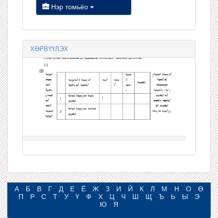
Нэр томьёо
ХӨРВҮҮЛЭХ
А
Б
В
Г
Д
Е
Ё
Ж
З
И
Й
К
Л
М
Н
О
Ө
П
Р
С
Т
У
Ү
Ф
Х
Ц
Ч
Ш
Щ
Ъ
Ь
Ы
Э
Ю
Я