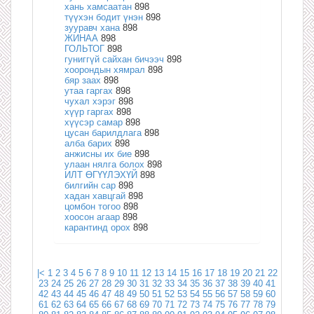
хань хамсаатан
898
түүхэн бодит үнэн
898
зууравч хана
898
ЖИНАА
898
ГОЛЬТОГ
898
гуниггүй сайхан бичээч
898
хоорондын хямрал
898
бяр заах
898
утаа гаргах
898
чухал хэрэг
898
хүүр гаргах
898
хүүсэр самар
898
цусан барилдлага
898
алба барих
898
анжисны их бие
898
улаан нялга болох
898
ИЛТ ӨГҮҮЛЭХҮЙ
898
билгийн сар
898
хадан хавцгай
898
цомбон тогоо
898
хоосон агаар
898
карантинд орох
898
|<
1
2
3
4
5
6
7
8
9
10
11
12
13
14
15
16
17
18
19
20
21
22
23
24
25
26
27
28
29
30
31
32
33
34
35
36
37
38
39
40
41
42
43
44
45
46
47
48
49
50
51
52
53
54
55
56
57
58
59
60
61
62
63
64
65
66
67
68
69
70
71
72
73
74
75
76
77
78
79