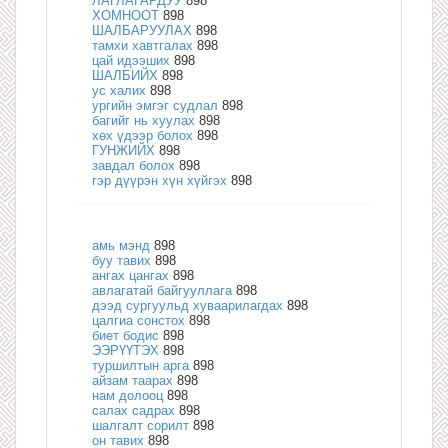
ЛАГЛАГАРДУУ
898
ХОМНООТ
898
ШАЛБАРУУЛАХ
898
тамхи хавтгалах
898
цай идээших
898
ШАЛБИЙХ
898
ус халих
898
ургийн эмгэг судлал
898
багийг нь хуулах
898
хөх үдээр болох
898
ГУНЖИЙХ
898
завдал болох
898
гэр дүүрэн хүн хүйгэх
898
амь мэнд
898
буу тавих
898
ангах цангах
898
авлагатай байгууллага
898
дээд сургуульд хуваарилагдах
898
цалгиа сонстох
898
биет бодис
898
ЭЭРҮҮТЭХ
898
туршилтын арга
898
айзам таарах
898
нам долооц
898
салах садрах
898
шалгалт сорилт
898
он тавих
898