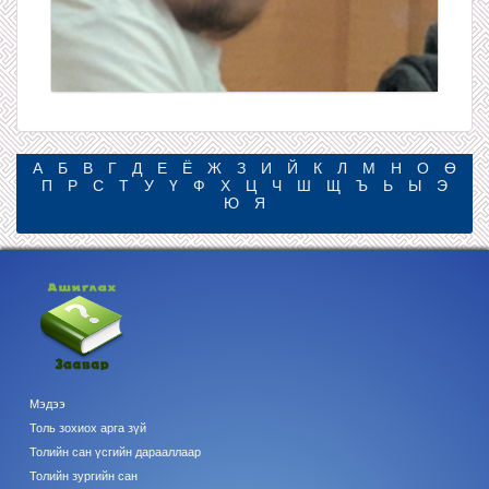
А
Б
В
Г
Д
Е
Ё
Ж
З
И
Й
К
Л
М
Н
О
Ө
П
Р
С
Т
У
Ү
Ф
Х
Ц
Ч
Ш
Щ
Ъ
Ь
Ы
Э
Ю
Я
Мэдээ
Толь зохиох арга зүй
Толийн сан үсгийн дарааллаар
Толийн зургийн сан