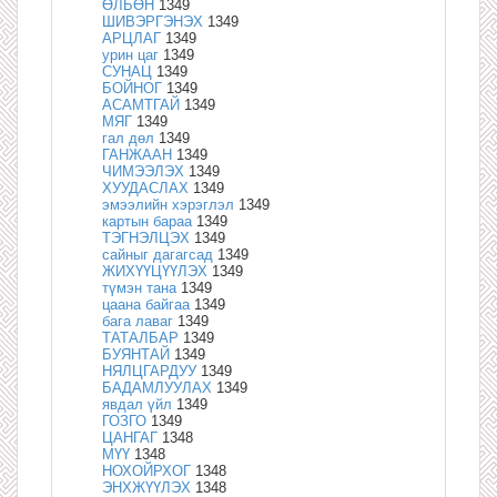
ӨЛБӨН
1349
ШИВЭРГЭНЭХ
1349
АРЦЛАГ
1349
урин цаг
1349
СУНАЦ
1349
БОЙНОГ
1349
АСАМТГАЙ
1349
МЯГ
1349
гал дөл
1349
ГАНЖААН
1349
ЧИМЭЭЛЭХ
1349
ХУУДАСЛАХ
1349
эмээлийн хэрэглэл
1349
картын бараа
1349
ТЭГНЭЛЦЭХ
1349
сайныг дагагсад
1349
ЖИХҮҮЦҮҮЛЭХ
1349
түмэн тана
1349
цаана байгаа
1349
бага лаваг
1349
ТАТАЛБАР
1349
БУЯНТАЙ
1349
НЯЛЦГАРДУУ
1349
БАДАМЛУУЛАХ
1349
явдал үйл
1349
ГОЗГО
1349
ЦАНГАГ
1348
МҮҮ
1348
НОХОЙРХОГ
1348
ЭНХЖҮҮЛЭХ
1348