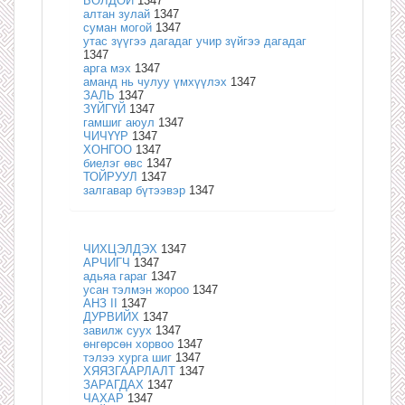
БОЛДОЙ
1347
алтан зулай
1347
суман могой
1347
утас зүүгээ дагадаг учир зүйгээ дагадаг
1347
арга мэх
1347
аманд нь чулуу үмхүүлэх
1347
ЗАЛЬ
1347
ЗҮЙГҮЙ
1347
гамшиг аюул
1347
ЧИЧҮҮР
1347
ХОНГОО
1347
биелэг өвс
1347
ТОЙРУУЛ
1347
залгавар бүтээвэр
1347
ЧИХЦЭЛДЭХ
1347
АРЧИГЧ
1347
адьяа гараг
1347
усан тэлмэн жороо
1347
АНЗ II
1347
ДУРВИЙХ
1347
завилж суух
1347
өнгөрсөн хорвоо
1347
тэлээ хурга шиг
1347
ХЯЯЗГААРЛАЛТ
1347
ЗАРАГДАХ
1347
ЧАХАР
1347