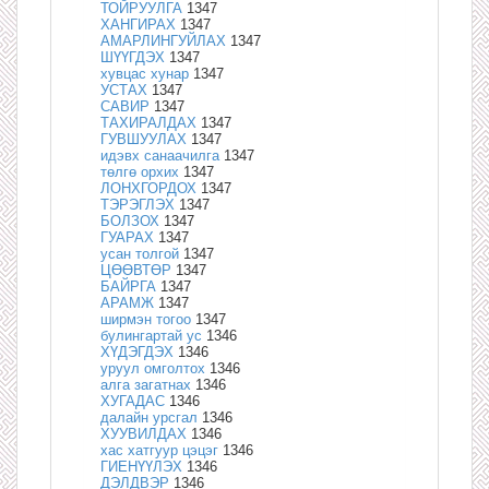
ТОЙРУУЛГА
1347
ХАНГИРАХ
1347
АМАРЛИНГУЙЛАХ
1347
ШҮҮГДЭХ
1347
хувцас хунар
1347
УСТАХ
1347
САВИР
1347
ТАХИРАЛДАХ
1347
ГУВШУУЛАХ
1347
идэвх санаачилга
1347
төлгө орхих
1347
ЛОНХГОРДОХ
1347
ТЭРЭГЛЭХ
1347
БОЛЗОХ
1347
ГУАРАХ
1347
усан толгой
1347
ЦӨӨВТӨР
1347
БАЙРГА
1347
АРАМЖ
1347
ширмэн тогоо
1347
булингартай ус
1346
ХҮДЭГДЭХ
1346
уруул омголтох
1346
алга загатнах
1346
ХУГАДАС
1346
далайн урсгал
1346
ХУУВИЛДАХ
1346
хас хатгуур цэцэг
1346
ГИЕНҮҮЛЭХ
1346
ДЭЛДВЭР
1346