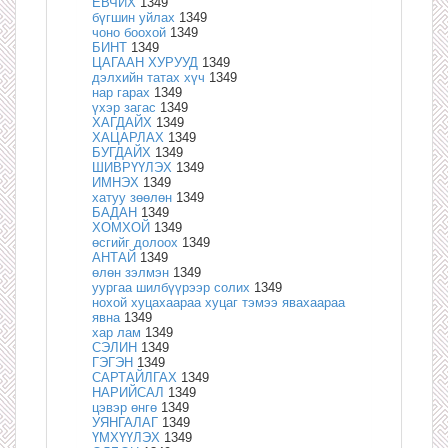
ЁВЧИХ
1349
бүгшин уйлах
1349
чоно боохой
1349
БИНТ
1349
ЦАГААН ХУРУУД
1349
дэлхийн татах хүч
1349
нар гарах
1349
үхэр загас
1349
ХАГДАЙХ
1349
ХАЦАРЛАХ
1349
БУГДАЙХ
1349
ШИВРҮҮЛЭХ
1349
ИМНЭХ
1349
хатуу зөөлөн
1349
БАДАН
1349
ХОМХОЙ
1349
өсгийг долоох
1349
АНТАЙ
1349
өлөн зэлмэн
1349
уургаа шилбүүрээр солих
1349
нохой хуцахаараа хуцаг тэмээ явахаараа
явна
1349
хар лам
1349
СЭЛИН
1349
ГЭГЭН
1349
САРТАЙЛГАХ
1349
НАРИЙСАЛ
1349
цэвэр өнгө
1349
УЯНГАЛАГ
1349
ҮМХҮҮЛЭХ
1349