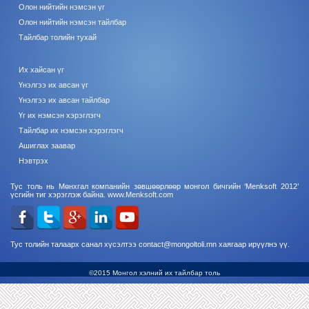
Олон нийтийн нэмсэн үг
Олон нийтийн нэмсэн тайлбар
Тайлбар толийн тухай
Их хайсан үг
Үнэлгээ их авсан үг
Үнэлгээ их авсан тайлбар
Үг их нэмсэн хэрэглэгч
Тайлбар их нэмсэн хэрэглэгч
Ашиглах заавар
Нэвтрэх
Тус толь нь Мөнхгал компанийн зөвшөөрлөөр монгол бичгийн ‘Menksoft 2012’
үсгийн тиг хэрэглэж байна.
www.Menksoft.com
Тус толийн талаарх санал хүсэлтээ contact@mongoltoli.mn хаягаар ирүүлнэ үү.
©2015 Монгол хэлний их тайлбар толь