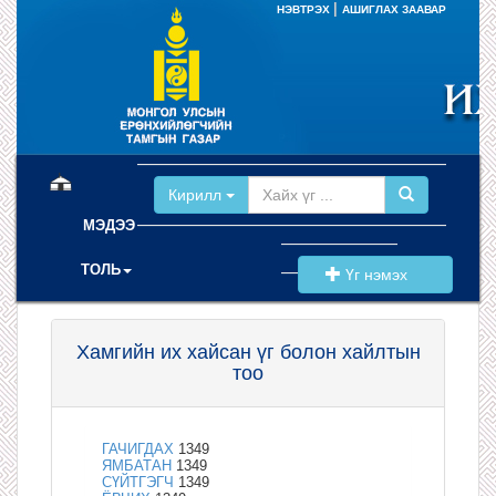
|
НЭВТРЭХ
АШИГЛАХ ЗААВАР
(current)
Кирилл
МЭДЭЭ
ТОЛЬ
Үг нэмэх
Хамгийн их хайсан үг болон хайлтын
тоо
ГАЧИГДАХ
1349
ЯМБАТАН
1349
СҮЙТГЭГЧ
1349