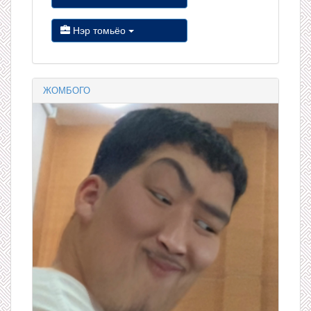
Нэр томьёо
ЖОМБОГО