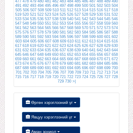
477
478
479
480
481
482
483
484
485
486
487
488
489
490
491
492
493
494
495
496
497
498
499
500
501
502
503
504
505
506
507
508
509
510
511
512
513
514
515
516
517
518
519
520
521
522
523
524
525
526
527
528
529
530
531
532
533
534
535
536
537
538
539
540
541
542
543
544
545
546
547
548
549
550
551
552
553
554
555
556
557
558
559
560
561
562
563
564
565
566
567
568
569
570
571
572
573
574
575
576
577
578
579
580
581
582
583
584
585
586
587
588
589
590
591
592
593
594
595
596
597
598
599
600
601
602
603
604
605
606
607
608
609
610
611
612
613
614
615
616
617
618
619
620
621
622
623
624
625
626
627
628
629
630
631
632
633
634
635
636
637
638
639
640
641
642
643
644
645
646
647
648
649
650
651
652
653
654
655
656
657
658
659
660
661
662
663
664
665
666
667
668
669
670
671
672
673
674
675
676
677
678
679
680
681
682
683
684
685
686
687
688
689
690
691
692
693
694
695
696
697
698
699
700
701
702
703
704
705
706
707
708
709
710
711
712
713
714
715
716
717
718
719
720
721
722
723
724
725
726
727
728
729
730
>|
Өргөн хэрэглээний үг
Явцуу хэрэглээний үг
Аман зохиол