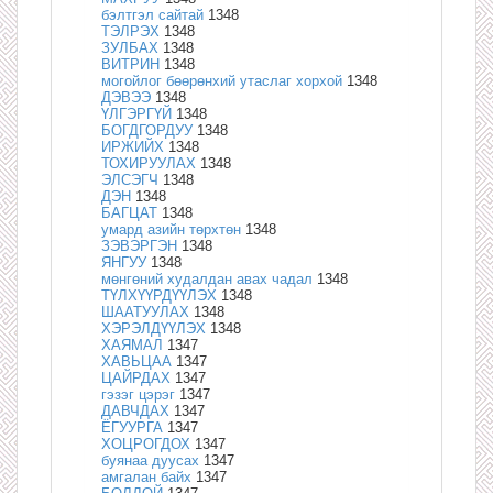
бэлтгэл сайтай
1348
ТЭЛРЭХ
1348
ЗУЛБАХ
1348
ВИТРИН
1348
могойлог бөөрөнхий утаслаг хорхой
1348
ДЭВЭЭ
1348
ҮЛГЭРГҮЙ
1348
БОГДГОРДУУ
1348
ИРЖИЙХ
1348
ТОХИРУУЛАХ
1348
ЭЛСЭГЧ
1348
ДЭН
1348
БАГЦАТ
1348
умард азийн төрхтөн
1348
ЗЭВЭРГЭН
1348
ЯНГУУ
1348
мөнгөний худалдан авах чадал
1348
ТҮЛХҮҮРДҮҮЛЭХ
1348
ШААТУУЛАХ
1348
ХЭРЭЛДҮҮЛЭХ
1348
ХАЯМАЛ
1347
ХАВЬЦАА
1347
ЦАЙРДАХ
1347
гэзэг цэрэг
1347
ДАВЧДАХ
1347
ЁГУУРГА
1347
ХОЦРОГДОХ
1347
буянаа дуусах
1347
амгалан байх
1347