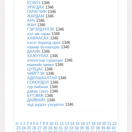
ЕСӨЛЗ
1346
УРАГДАХ
1346
ГАРАГЧИН
1346
ЖАРДАМ
1346
АНЧ
1346
ЖАН
1346
ГЭРЭЛДҮҮЛЭХ
1346
хэл ам гарах
1346
ХАМААСАХ
1346
хэсэг бодолд орох
1346
хазаар булаалдах
1346
ДААЯА
1346
ХАЖУУЛАХ
1346
эчнээгээр суралцах
1346
маанийн ерөөл
1346
ЦУЛЦАС
1346
ЧИЙГТЭХ
1346
АДИЛШААЛТАЙ
1346
СОНОРДОЛ
1346
түр байзнах
1346
даваа гүвээ
1346
БҮТЭМЖ
1346
ДАЙВАЙХ
1346
нүд шүдээ үзүүрлэх
1346
|<
1
2
3
4
5
6
7
8
9
10
11
12
13
14
15
16
17
18
19
20
21
22
23
24
25
26
27
28
29
30
31
32
33
34
35
36
37
38
39
40
41