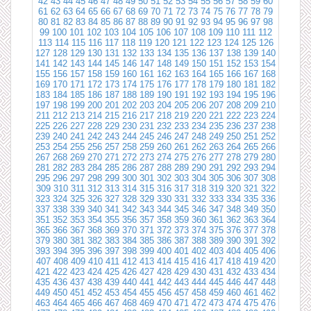
42
43
44
45
46
47
48
49
50
51
52
53
54
55
56
57
58
59
60
61
62
63
64
65
66
67
68
69
70
71
72
73
74
75
76
77
78
79
80
81
82
83
84
85
86
87
88
89
90
91
92
93
94
95
96
97
98
99
100
101
102
103
104
105
106
107
108
109
110
111
112
113
114
115
116
117
118
119
120
121
122
123
124
125
126
127
128
129
130
131
132
133
134
135
136
137
138
139
140
141
142
143
144
145
146
147
148
149
150
151
152
153
154
155
156
157
158
159
160
161
162
163
164
165
166
167
168
169
170
171
172
173
174
175
176
177
178
179
180
181
182
183
184
185
186
187
188
189
190
191
192
193
194
195
196
197
198
199
200
201
202
203
204
205
206
207
208
209
210
211
212
213
214
215
216
217
218
219
220
221
222
223
224
225
226
227
228
229
230
231
232
233
234
235
236
237
238
239
240
241
242
243
244
245
246
247
248
249
250
251
252
253
254
255
256
257
258
259
260
261
262
263
264
265
266
267
268
269
270
271
272
273
274
275
276
277
278
279
280
281
282
283
284
285
286
287
288
289
290
291
292
293
294
295
296
297
298
299
300
301
302
303
304
305
306
307
308
309
310
311
312
313
314
315
316
317
318
319
320
321
322
323
324
325
326
327
328
329
330
331
332
333
334
335
336
337
338
339
340
341
342
343
344
345
346
347
348
349
350
351
352
353
354
355
356
357
358
359
360
361
362
363
364
365
366
367
368
369
370
371
372
373
374
375
376
377
378
379
380
381
382
383
384
385
386
387
388
389
390
391
392
393
394
395
396
397
398
399
400
401
402
403
404
405
406
407
408
409
410
411
412
413
414
415
416
417
418
419
420
421
422
423
424
425
426
427
428
429
430
431
432
433
434
435
436
437
438
439
440
441
442
443
444
445
446
447
448
449
450
451
452
453
454
455
456
457
458
459
460
461
462
463
464
465
466
467
468
469
470
471
472
473
474
475
476