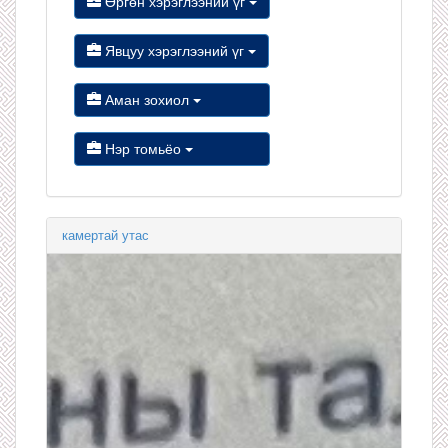
Өргөн хэрэглээний үг
Явцуу хэрэглээний үг
Аман зохиол
Нэр томьёо
камертай утас