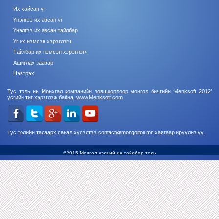
Их хайсан үг
Үнэлгээ их авсан үг
Үнэлгээ их авсан тайлбар
Үг их нэмсэн хэрэглэгч
Тайлбар их нэмсэн хэрэглэгч
Ашиглах заавар
Нэвтрэх
Тус толь нь Мөнхгал компанийн зөвшөөрлөөр монгол бичгийн ‘Menksoft 2012’
үсгийн тиг хэрэглэж байна.
www.Menksoft.com
Тус толийн талаарх санал хүсэлтээ contact@mongoltoli.mn хаягаар ирүүлнэ үү.
©2015 Монгол хэлний их тайлбар толь