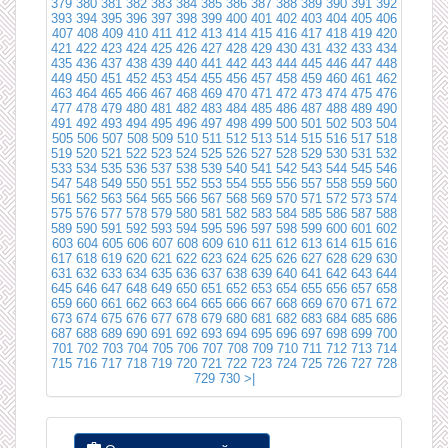
379
380
381
382
383
384
385
386
387
388
389
390
391
392
393
394
395
396
397
398
399
400
401
402
403
404
405
406
407
408
409
410
411
412
413
414
415
416
417
418
419
420
421
422
423
424
425
426
427
428
429
430
431
432
433
434
435
436
437
438
439
440
441
442
443
444
445
446
447
448
449
450
451
452
453
454
455
456
457
458
459
460
461
462
463
464
465
466
467
468
469
470
471
472
473
474
475
476
477
478
479
480
481
482
483
484
485
486
487
488
489
490
491
492
493
494
495
496
497
498
499
500
501
502
503
504
505
506
507
508
509
510
511
512
513
514
515
516
517
518
519
520
521
522
523
524
525
526
527
528
529
530
531
532
533
534
535
536
537
538
539
540
541
542
543
544
545
546
547
548
549
550
551
552
553
554
555
556
557
558
559
560
561
562
563
564
565
566
567
568
569
570
571
572
573
574
575
576
577
578
579
580
581
582
583
584
585
586
587
588
589
590
591
592
593
594
595
596
597
598
599
600
601
602
603
604
605
606
607
608
609
610
611
612
613
614
615
616
617
618
619
620
621
622
623
624
625
626
627
628
629
630
631
632
633
634
635
636
637
638
639
640
641
642
643
644
645
646
647
648
649
650
651
652
653
654
655
656
657
658
659
660
661
662
663
664
665
666
667
668
669
670
671
672
673
674
675
676
677
678
679
680
681
682
683
684
685
686
687
688
689
690
691
692
693
694
695
696
697
698
699
700
701
702
703
704
705
706
707
708
709
710
711
712
713
714
715
716
717
718
719
720
721
722
723
724
725
726
727
728
729
730
>|