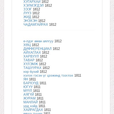
ХУГАРХАЙ
1812
ХЭЛМЭГДЭЛ
1812
ЗЭЭГ
1812
ЛҮҮЗ
1812
ЖИД
1812
ЭНЭХЭН
1812
ЧАДАМГАЙРАХ
1812
е-лдэг аман аялгуу
1812
ХӨЦ
1812
ДИФФЕРЕНЦИАЛ
1812
АЙХАГЛАХ
1812
ХАРВУУЛ
1812
ТАВАР
1812
ХҮЛЭМЖ
1812
ТАШУУРАХ
1812
нэр бүхий
1812
хэлэх гэсэн үг цээжинд тээглэх
1811
ЯН
1811
БАРХУУД
1811
ЮГУУ
1811
МҮҮЛ
1811
АЯГҮЙ
1811
ЖУРАМ
1811
МАНЛАЙ
1811
урд хойд
1811
ХАЙРАГДАХ
1811
өвчүү түших
1811