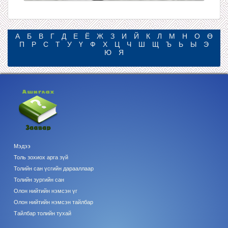
А
Б
В
Г
Д
Е
Ё
Ж
З
И
Й
К
Л
М
Н
О
Ө
П
Р
С
Т
У
Ү
Ф
Х
Ц
Ч
Ш
Щ
Ъ
Ь
Ы
Э
Ю
Я
Мэдээ
Толь зохиох арга зүй
Толийн сан үсгийн дарааллаар
Толийн зургийн сан
Олон нийтийн нэмсэн үг
Олон нийтийн нэмсэн тайлбар
Тайлбар толийн тухай