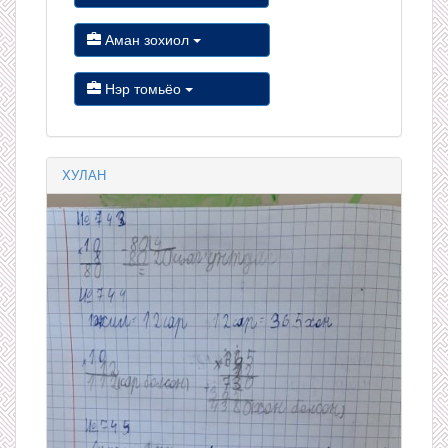
Аман зохиол
Нэр томьёо
ХУЛАН