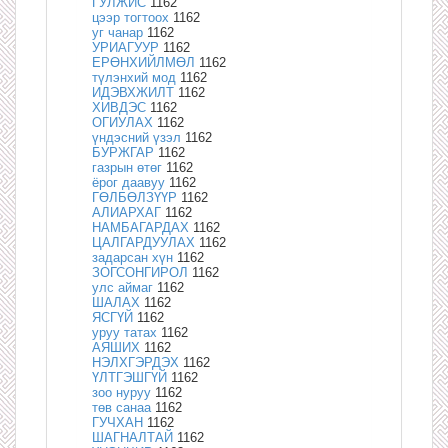
ГУЛЖИС
1162
цээр тогтоох
1162
уг чанар
1162
УРИАГУУР
1162
ЕРӨНХИЙЛМӨЛ
1162
түлэнхий мод
1162
ИДЭВХЖИЛТ
1162
ХИВДЭС
1162
ОГИУЛАХ
1162
үндэсний үзэл
1162
БУРЖГАР
1162
газрын өтөг
1162
ёрог даавуу
1162
ГӨЛБӨЛЗҮҮР
1162
АЛИАРХАГ
1162
НАМБАГАРДАХ
1162
ЦАЛГАРДУУЛАХ
1162
задарсан хүн
1162
ЗОГСОНГИРОЛ
1162
улс аймаг
1162
ШАЛАХ
1162
ЯСГҮЙ
1162
уруу татах
1162
АЯШИХ
1162
НЭЛХГЭРДЭХ
1162
ҮЛТГЭШГҮЙ
1162
зоо нуруу
1162
төв санаа
1162
ГУЧХАН
1162
ШАГНАЛТАЙ
1162