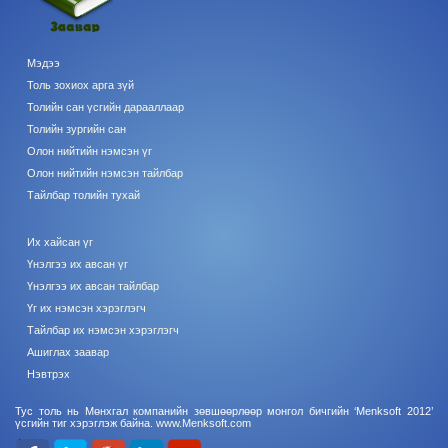
Мэдээ
Толь зохиох арга зүй
Толийн сан үсгийн дарааллаар
Толийн зургийн сан
Олон нийтийн нэмсэн үг
Олон нийтийн нэмсэн тайлбар
Тайлбар толийн тухай
Их хайсан үг
Үнэлгээ их авсан үг
Үнэлгээ их авсан тайлбар
Үг их нэмсэн хэрэглэгч
Тайлбар их нэмсэн хэрэглэгч
Ашиглах заавар
Нэвтрэх
Тус толь нь Мөнхгал компанийн зөвшөөрлөөр монгол бичгийн ‘Menksoft 2012’
үсгийн тиг хэрэглэж байна.
www.Menksoft.com