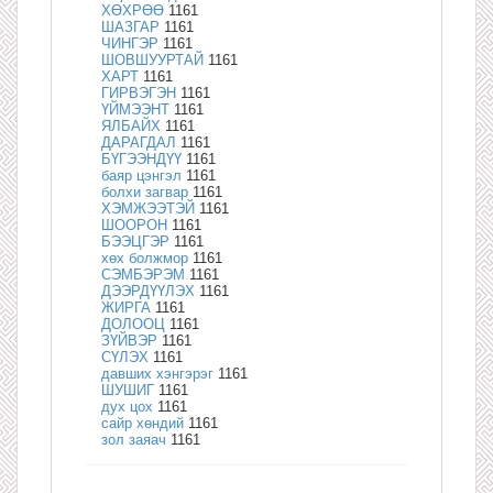
ХӨХРӨӨ
1161
ШАЗГАР
1161
ЧИНГЭР
1161
ШОВШУУРТАЙ
1161
ХАРТ
1161
ГИРВЭГЭН
1161
ҮЙМЭЭНТ
1161
ЯЛБАЙХ
1161
ДАРАГДАЛ
1161
БҮГЭЭНДҮҮ
1161
баяр цэнгэл
1161
болхи загвар
1161
ХЭМЖЭЭТЭЙ
1161
ШООРОН
1161
БЭЭЦГЭР
1161
хөх болжмор
1161
СЭМБЭРЭМ
1161
ДЭЭРДҮҮЛЭХ
1161
ЖИРГА
1161
ДОЛООЦ
1161
ЗҮЙВЭР
1161
СҮЛЭХ
1161
давших хэнгэрэг
1161
ШУШИГ
1161
дух цох
1161
сайр хөндий
1161
зол заяач
1161