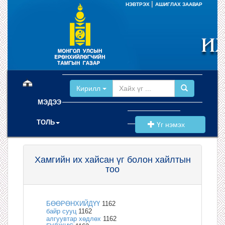
|
НЭВТРЭХ
АШИГЛАХ ЗААВАР
(current)
Кирилл
МЭДЭЭ
ТОЛЬ
Үг нэмэх
Хамгийн их хайсан үг болон хайлтын
тоо
БӨӨРӨНХИЙДҮҮ
1162
байр сууц
1162
алгуувтар хөдлөх
1162