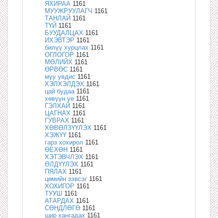
ЯХИРАА
1161
МУУЖРУУЛАГЧ
1161
ТАНЛАЙ
1161
ТҮЙ
1161
БУУДАЛЦАХ
1161
ИХЭВТЭР
1161
билүү хурцлах
1161
ОГЛОГОР
1161
МӨЛИЙХ
1161
ӨРВӨС
1161
муу увдис
1161
ХЭЛХЭЛДЭХ
1161
цай будаа
1161
хөвүүн үе
1161
ГЭЛХАЙ
1161
ЦАГНАХ
1161
ГУВРАХ
1161
ХӨВӨЛЗҮҮЛЭХ
1161
ХЭЖҮҮ
1161
гарз хохирол
1161
ӨЕХӨН
1161
ХЭТЭВЧЛЭХ
1161
ӨЛДҮҮЛЭХ
1161
ПЯЛАХ
1161
цөмийн зэвсэг
1161
ХОХИГОР
1161
ТУУШ
1161
АТАРДАХ
1161
СӨНДЛӨГӨ
1161
шир хангадах
1161