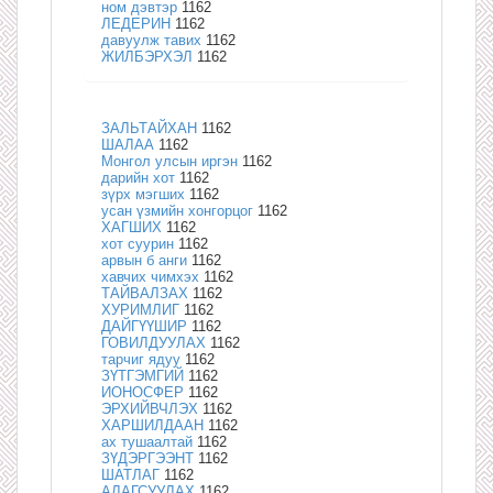
ном дэвтэр
1162
ЛЕДЕРИН
1162
давуулж тавих
1162
ЖИЛБЭРХЭЛ
1162
ЗАЛЬТАЙХАН
1162
ШАЛАА
1162
Монгол улсын иргэн
1162
дарийн хот
1162
зүрх мэгших
1162
усан үзмийн хонгорцог
1162
ХАГШИХ
1162
хот суурин
1162
арвын б анги
1162
хавчих чимхэх
1162
ТАЙВАЛЗАХ
1162
ХУРИМЛИГ
1162
ДАЙГҮҮШИР
1162
ГОВИЛДУУЛАХ
1162
тарчиг ядуу
1162
ЗҮТГЭМГИЙ
1162
ИОНОСФЕР
1162
ЭРХИЙВЧЛЭХ
1162
ХАРШИЛДААН
1162
ах тушаалтай
1162
ЗҮДЭРГЭЭНТ
1162
ШАТЛАГ
1162
АЛАГСУУЛАХ
1162