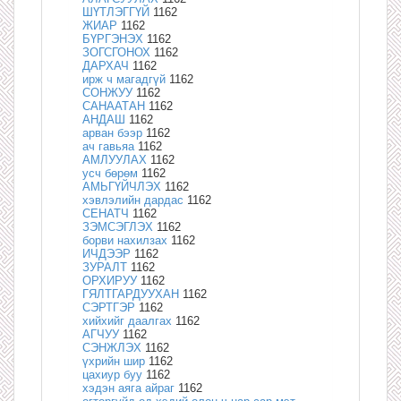
ШҮТЛЭГГҮЙ
1162
ЖИАР
1162
БҮРГЭНЭХ
1162
ЗОГСГОНОХ
1162
ДАРХАЧ
1162
ирж ч магадгүй
1162
СОНЖУУ
1162
САНААТАН
1162
АНДАШ
1162
арван бээр
1162
ач гавьяа
1162
АМЛУУЛАХ
1162
усч бөрөм
1162
АМЬГҮЙЧЛЭХ
1162
хэвлэлийн дардас
1162
СЕНАТЧ
1162
ЗЭМСЭГЛЭХ
1162
борви нахилзах
1162
ИЧДЭЭР
1162
ЗУРАЛТ
1162
ОРХИРУУ
1162
ГЯЛТГАРДУУХАН
1162
СЭРТГЭР
1162
хийхийг даалгах
1162
АГЧУУ
1162
СЭНЖЛЭХ
1162
үхрийн шир
1162
цахиур буу
1162
хэдэн аяга айраг
1162