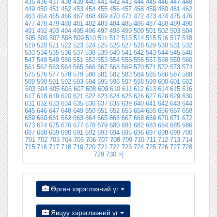
435
436
437
438
439
440
441
442
443
444
445
446
447
448
449
450
451
452
453
454
455
456
457
458
459
460
461
462
463
464
465
466
467
468
469
470
471
472
473
474
475
476
477
478
479
480
481
482
483
484
485
486
487
488
489
490
491
492
493
494
495
496
497
498
499
500
501
502
503
504
505
506
507
508
509
510
511
512
513
514
515
516
517
518
519
520
521
522
523
524
525
526
527
528
529
530
531
532
533
534
535
536
537
538
539
540
541
542
543
544
545
546
547
548
549
550
551
552
553
554
555
556
557
558
559
560
561
562
563
564
565
566
567
568
569
570
571
572
573
574
575
576
577
578
579
580
581
582
583
584
585
586
587
588
589
590
591
592
593
594
595
596
597
598
599
600
601
602
603
604
605
606
607
608
609
610
611
612
613
614
615
616
617
618
619
620
621
622
623
624
625
626
627
628
629
630
631
632
633
634
635
636
637
638
639
640
641
642
643
644
645
646
647
648
649
650
651
652
653
654
655
656
657
658
659
660
661
662
663
664
665
666
667
668
669
670
671
672
673
674
675
676
677
678
679
680
681
682
683
684
685
686
687
688
689
690
691
692
693
694
695
696
697
698
699
700
701
702
703
704
705
706
707
708
709
710
711
712
713
714
715
716
717
718
719
720
721
722
723
724
725
726
727
728
729
730
>|
Өргөн хэрэглээний үг
Явцуу хэрэглээний үг