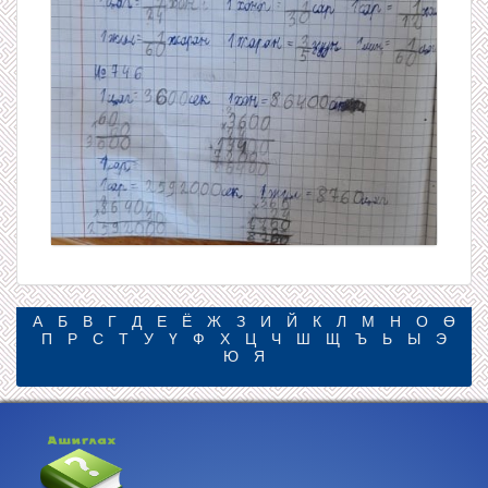
А
Б
В
Г
Д
Е
Ё
Ж
З
И
Й
К
Л
М
Н
О
Ө
П
Р
С
Т
У
Ү
Ф
Х
Ц
Ч
Ш
Щ
Ъ
Ь
Ы
Э
Ю
Я