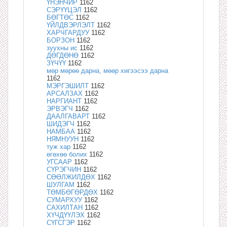
ҮНЭНЧИР
1162
СЭРҮҮЦЭЛ
1162
БӨГТӨС
1162
ҮЙЛДВЭРЛЭЛТ
1162
ХАРЧГАРДУУ
1162
БОРЗОН
1162
зуухны ис
1162
ДӨГДӨНӨ
1162
ЗҮЧҮҮ
1162
мөр мөрөө дарна, мөөр хигээсээ дарна
1162
МЭРГЭШИЛТ
1162
АРСАЛЗАХ
1162
НАРГИАНТ
1162
ЭРВЭГЧ
1162
ДААЛГАВАРТ
1162
ШИДЭГЧ
1162
НАМБАА
1162
НЯМНУУН
1162
туж хар
1162
өгөхөө болих
1162
УГСААР
1162
СҮРЭГЧИН
1162
СӨӨЛЖИЛДӨХ
1162
ШУЛГАМ
1162
ТӨМБӨГӨРДӨХ
1162
СУМАРХУУ
1162
САХИЛТАН
1162
ХҮЧДҮҮЛЭХ
1162
СҮГСГЭР
1162