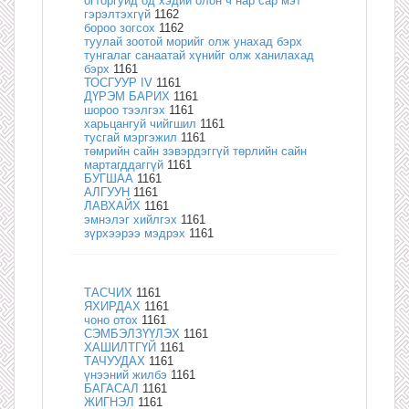
огторгуйд од хэдий олон ч нар сар мэт
гэрэлтэхгүй
1162
бороо зогсох
1162
туулай зоотой морийг олж унахад бэрх
тунгалаг санаатай хүнийг олж ханилахад
бэрх
1161
ТОСГУУР IV
1161
ДҮРЭМ БАРИХ
1161
шороо тээлгэх
1161
харьцангуй чийгшил
1161
тусгай мэргэжил
1161
төмрийн сайн зэвэрдэггүй төрлийн сайн
мартагддаггүй
1161
БУГШАА
1161
АЛГУУН
1161
ЛАВХАЙХ
1161
эмнэлэг хийлгэх
1161
зүрхээрээ мэдрэх
1161
ТАСЧИХ
1161
ЯХИРДАХ
1161
чоно отох
1161
СЭМБЭЛЗҮҮЛЭХ
1161
ХАШИЛТГҮЙ
1161
ТАЧУУДАХ
1161
үнээний жилбэ
1161
БАГАСАЛ
1161
ЖИГНЭЛ
1161