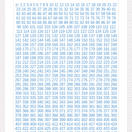
|<
1
2
3
4
5
6
7
8
9
10
11
12
13
14
15
16
17
18
19
20
21
22
23
24
25
26
27
28
29
30
31
32
33
34
35
36
37
38
39
40
41
42
43
44
45
46
47
48
49
50
51
52
53
54
55
56
57
58
59
60
61
62
63
64
65
66
67
68
69
70
71
72
73
74
75
76
77
78
79
80
81
82
83
84
85
86
87
88
89
90
91
92
93
94
95
96
97
98
99
100
101
102
103
104
105
106
107
108
109
110
111
112
113
114
115
116
117
118
119
120
121
122
123
124
125
126
127
128
129
130
131
132
133
134
135
136
137
138
139
140
141
142
143
144
145
146
147
148
149
150
151
152
153
154
155
156
157
158
159
160
161
162
163
164
165
166
167
168
169
170
171
172
173
174
175
176
177
178
179
180
181
182
183
184
185
186
187
188
189
190
191
192
193
194
195
196
197
198
199
200
201
202
203
204
205
206
207
208
209
210
211
212
213
214
215
216
217
218
219
220
221
222
223
224
225
226
227
228
229
230
231
232
233
234
235
236
237
238
239
240
241
242
243
244
245
246
247
248
249
250
251
252
253
254
255
256
257
258
259
260
261
262
263
264
265
266
267
268
269
270
271
272
273
274
275
276
277
278
279
280
281
282
283
284
285
286
287
288
289
290
291
292
293
294
295
296
297
298
299
300
301
302
303
304
305
306
307
308
309
310
311
312
313
314
315
316
317
318
319
320
321
322
323
324
325
326
327
328
329
330
331
332
333
334
335
336
337
338
339
340
341
342
343
344
345
346
347
348
349
350
351
352
353
354
355
356
357
358
359
360
361
362
363
364
365
366
367
368
369
370
371
372
373
374
375
376
377
378
379
380
381
382
383
384
385
386
387
388
389
390
391
392
393
394
395
396
397
398
399
400
401
402
403
404
405
406
407
408
409
410
411
412
413
414
415
416
417
418
419
420
421
422
423
424
425
426
427
428
429
430
431
432
433
434