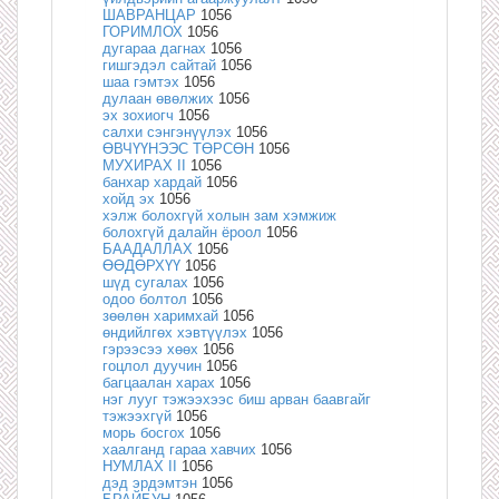
ШАВРАНЦАР
1056
ГОРИМЛОХ
1056
дугараа дагнах
1056
гишгэдэл сайтай
1056
шаа гэмтэх
1056
дулаан өвөлжих
1056
эх зохиогч
1056
салхи сэнгэнүүлэх
1056
ӨВЧҮҮНЭЭС ТӨРСӨН
1056
МУХИРАХ II
1056
банхар хардай
1056
хойд эх
1056
хэлж болохгүй холын зам хэмжиж
болохгүй далайн ёроол
1056
БААДАЛЛАХ
1056
ӨӨДӨРХҮҮ
1056
шүд сугалах
1056
одоо болтол
1056
зөөлөн харимхай
1056
өндийлгөх хэвтүүлэх
1056
гэрээсээ хөөх
1056
гоцлол дуучин
1056
багцаалан харах
1056
нэг лууг тэжээхээс биш арван баавгайг
тэжээхгүй
1056
морь босгох
1056
хаалганд гараа хавчих
1056
НУМЛАХ II
1056
дэд эрдэмтэн
1056