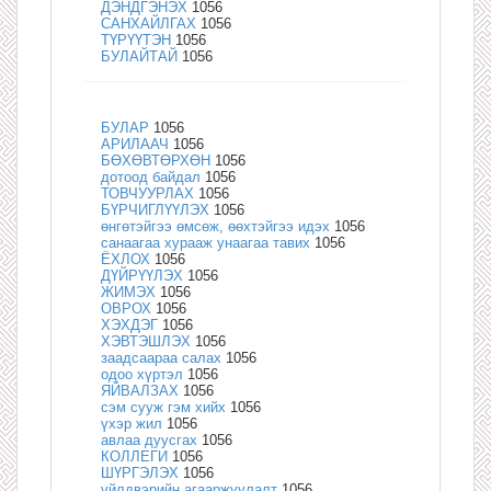
ДЭНДГЭНЭХ
1056
САНХАЙЛГАХ
1056
ТҮРҮҮТЭН
1056
БУЛАЙТАЙ
1056
БУЛАР
1056
АРИЛААЧ
1056
БӨХӨВТӨРХӨН
1056
дотоод байдал
1056
ТОВЧУУРЛАХ
1056
БҮРЧИГЛҮҮЛЭХ
1056
өнгөтэйгээ өмсөж, өөхтэйгээ идэх
1056
санаагаа хурааж унаагаа тавих
1056
ЁХЛОХ
1056
ДҮЙРҮҮЛЭХ
1056
ЖИМЭХ
1056
ОВРОХ
1056
ХЭХДЭГ
1056
ХЭВТЭШЛЭХ
1056
заадсаараа салах
1056
одоо хүртэл
1056
ЯЙВАЛЗАХ
1056
сэм сууж гэм хийх
1056
үхэр жил
1056
авлаа дуусгах
1056
КОЛЛЕГИ
1056
ШҮРГЭЛЭХ
1056
үйлдвэрийн агааржуулалт
1056