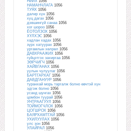
НИЙХ
1056
НАМАНЧЛАГА
1056
ТУЯХ
1056
далир хүн
1056
хуц дагах
1056
дэвшингүй санаа
1056
хог шороо
1056
ЁОТОЛЗОХ
1056
ХҮЛХЭС
1056
хадлан хадах
1056
зүрх хатуурах
1056
ургамлын хөлрөл
1056
ДАВХРААЖИХ
1056
гүйцэтгэх захиргаа
1056
ЗӨРЧИГЧ
1056
ХАЙВГАНАХ
1056
уулын чулуулаг
1056
БАРТГАРХАГ
1056
ДАВДГАНУУР
1056
туранхай морь таргалж болно өвчтэй хүн
эдгэж болно
1056
усанд шунгах
1056
цомбон туурай
1056
УНТРААГУУЛ
1056
ТОЙМОГЧЛОХ
1056
ЦОГШРОХ
1056
БАЯРХАМТГАЙ
1056
УХИЛУУЛАХ
1056
улс зон
1056
УЛАЙРАЛ
1056