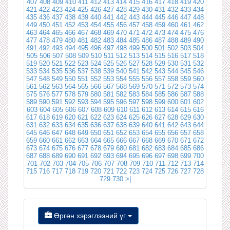
407
408
409
410
411
412
413
414
415
416
417
418
419
420
421
422
423
424
425
426
427
428
429
430
431
432
433
434
435
436
437
438
439
440
441
442
443
444
445
446
447
448
449
450
451
452
453
454
455
456
457
458
459
460
461
462
463
464
465
466
467
468
469
470
471
472
473
474
475
476
477
478
479
480
481
482
483
484
485
486
487
488
489
490
491
492
493
494
495
496
497
498
499
500
501
502
503
504
505
506
507
508
509
510
511
512
513
514
515
516
517
518
519
520
521
522
523
524
525
526
527
528
529
530
531
532
533
534
535
536
537
538
539
540
541
542
543
544
545
546
547
548
549
550
551
552
553
554
555
556
557
558
559
560
561
562
563
564
565
566
567
568
569
570
571
572
573
574
575
576
577
578
579
580
581
582
583
584
585
586
587
588
589
590
591
592
593
594
595
596
597
598
599
600
601
602
603
604
605
606
607
608
609
610
611
612
613
614
615
616
617
618
619
620
621
622
623
624
625
626
627
628
629
630
631
632
633
634
635
636
637
638
639
640
641
642
643
644
645
646
647
648
649
650
651
652
653
654
655
656
657
658
659
660
661
662
663
664
665
666
667
668
669
670
671
672
673
674
675
676
677
678
679
680
681
682
683
684
685
686
687
688
689
690
691
692
693
694
695
696
697
698
699
700
701
702
703
704
705
706
707
708
709
710
711
712
713
714
715
716
717
718
719
720
721
722
723
724
725
726
727
728
729
730
>|
Өргөн хэрэглээний үг