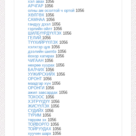
хэл авах
1056
АРЧГАР
1056
олны ам осолтой ч ортой
1056
ХӨЛГӨХ
1056
САМНАА
1056
гандуу дээл
1056
гэрлийн ойлт
1056
ШИЛБҮҮРДҮҮЛЭХ
1056
ГЕЛИЙ
1056
ТҮҮХИЙРҮҮЛЭХ
1056
хэлхгэр цув
1056
дээлийн шилбэ
1056
ёохор хатирах
1056
ЧИГААН
1056
нөхрөө хуурах
1056
БАЛЧИХ
1056
УУЖИРСХИЙХ
1056
ОРОНТ
1056
маадгар хүн
1056
ОРОНГИ
1056
ажил завсардах
1056
ТОХООС
1056
ХЭТРҮҮДҮҮ
1056
ЖИСҮҮЛЭХ
1056
СҮДИЙХ
1056
ТҮРИМ
1056
төрхөм эх
1056
ТОЙВОРГО
1056
ТОЙРУУДАХ
1056
хуучин шарх
1056