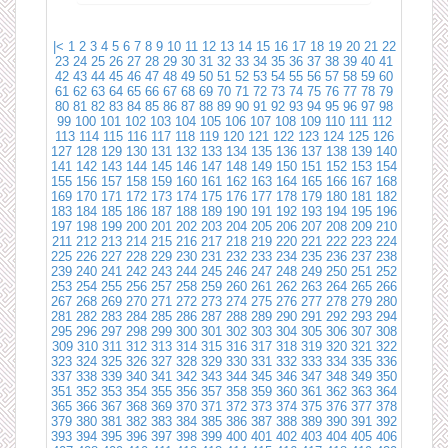
|<
1
2
3
4
5
6
7
8
9
10
11
12
13
14
15
16
17
18
19
20
21
22
23
24
25
26
27
28
29
30
31
32
33
34
35
36
37
38
39
40
41
42
43
44
45
46
47
48
49
50
51
52
53
54
55
56
57
58
59
60
61
62
63
64
65
66
67
68
69
70
71
72
73
74
75
76
77
78
79
80
81
82
83
84
85
86
87
88
89
90
91
92
93
94
95
96
97
98
99
100
101
102
103
104
105
106
107
108
109
110
111
112
113
114
115
116
117
118
119
120
121
122
123
124
125
126
127
128
129
130
131
132
133
134
135
136
137
138
139
140
141
142
143
144
145
146
147
148
149
150
151
152
153
154
155
156
157
158
159
160
161
162
163
164
165
166
167
168
169
170
171
172
173
174
175
176
177
178
179
180
181
182
183
184
185
186
187
188
189
190
191
192
193
194
195
196
197
198
199
200
201
202
203
204
205
206
207
208
209
210
211
212
213
214
215
216
217
218
219
220
221
222
223
224
225
226
227
228
229
230
231
232
233
234
235
236
237
238
239
240
241
242
243
244
245
246
247
248
249
250
251
252
253
254
255
256
257
258
259
260
261
262
263
264
265
266
267
268
269
270
271
272
273
274
275
276
277
278
279
280
281
282
283
284
285
286
287
288
289
290
291
292
293
294
295
296
297
298
299
300
301
302
303
304
305
306
307
308
309
310
311
312
313
314
315
316
317
318
319
320
321
322
323
324
325
326
327
328
329
330
331
332
333
334
335
336
337
338
339
340
341
342
343
344
345
346
347
348
349
350
351
352
353
354
355
356
357
358
359
360
361
362
363
364
365
366
367
368
369
370
371
372
373
374
375
376
377
378
379
380
381
382
383
384
385
386
387
388
389
390
391
392
393
394
395
396
397
398
399
400
401
402
403
404
405
406