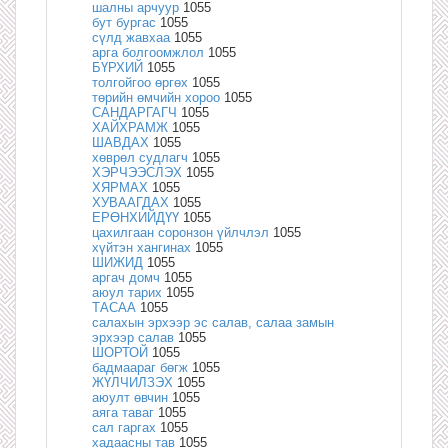
шалны арчуур
1055
бут бургас
1055
сүлд жавхаа
1055
арга болгоомжлол
1055
БҮРХИЙ
1055
толгойгоо өргөх
1055
төрийн өмчийн хороо
1055
САНДАРГАГЧ
1055
ХАЙХРАМЖ
1055
ШАВДАХ
1055
хөврөл судлагч
1055
ХЭРЧЭЭСЛЭХ
1055
ХЯРМАХ
1055
ХУВААГДАХ
1055
ЕРӨНХИЙДҮҮ
1055
цахилгаан соронзон үйлчлэл
1055
хүйтэн хангинах
1055
ШИЖИД
1055
аргач домч
1055
аюул тарих
1055
ТАСАА
1055
салахын эрхээр эс салав, салаа замын
эрхээр салав
1055
ШОРТОЙ
1055
бадмаараг бөгж
1055
ЖҮЛЧИЛЗЭХ
1055
аюулт өвчин
1055
аяга таваг
1055
сал гаргах
1055
хадаасны тав
1055