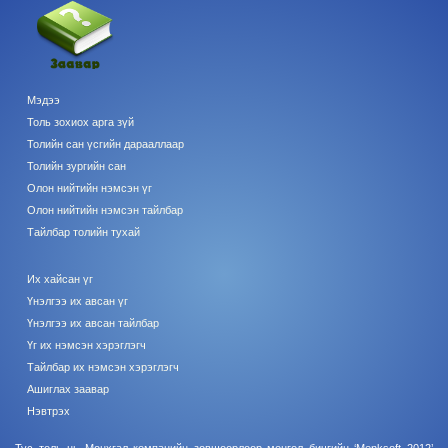
Мэдээ
Толь зохиох арга зүй
Толийн сан үсгийн дарааллаар
Толийн зургийн сан
Олон нийтийн нэмсэн үг
Олон нийтийн нэмсэн тайлбар
Тайлбар толийн тухай
Их хайсан үг
Үнэлгээ их авсан үг
Үнэлгээ их авсан тайлбар
Үг их нэмсэн хэрэглэгч
Тайлбар их нэмсэн хэрэглэгч
Ашиглах заавар
Нэвтрэх