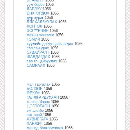
БРАЙБУН
1056
үүл бороо
1056
ДАРЛУУ
1056
ЁНХГОРДОХ
1056
дүр зураг
1056
БЯЛХАЛЗУУЛАХ
1056
ХОНТОЛ
1056
ЭСГҮҮРЧИН
1056
махны хангамж
1056
ТОМИЙ
1056
хуулийн дагуу цаазлагдах
1056
сэмлэн урах
1056
СУВАЙРАЛТ
1056
ШАВДАГДАХ
1056
самар цайруулах
1056
САМРААХ
1056
мал таргалах
1056
БОЛЗОР
1056
ӨЕХӨН
1056
ГАЛЖГАРДУУХАН
1056
тэнхээ барах
1056
ЦОГЛОГХОН
1056
эм шилбэ
1056
эрт орой
1056
ХУВИРГАГЧ
1056
ХАРЖИГ
1056
машид болгоомжлох
1056