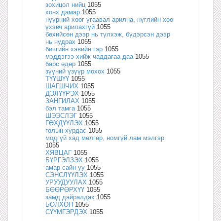
зохицол нийц
1055
хонх дамар
1055
нүүрний хөөг угаавал арилна, нүглийн хөө
үхэвч арилахгүй
1055
бөхийсөн дээр нь түлхэж, бүдэрсэн дээр
нь нудрах
1055
бичгийн хэвийн гэр
1055
мэддэгээ хийж чаддагаа даа
1055
барс өдөр
1055
зүүний үзүүр мохох
1055
ТҮҮШҮҮ
1055
ШАГШЧИХ
1055
ДЭЛҮҮРЭХ
1055
ЗАНГИЛАХ
1055
бэл тамга
1055
ШЭЭСЛЭГ
1055
ГӨХДҮҮЛЭХ
1055
голын хурдас
1055
модгүй хад мөлгөр, номгүй лам мэлгэр
1055
ХЯВЦАГ
1055
БҮРГЭЛЗЭХ
1055
амар сайн уу
1055
СЭНСЛҮҮЛЭХ
1055
УРУУДУУЛАХ
1055
БӨӨРӨРХҮҮ
1055
замд дайралдах
1055
БӨЛХӨН
1055
СҮҮМГЭРДЭХ
1055