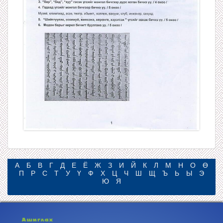
А
Б
В
Г
Д
Е
Ё
Ж
З
И
Й
К
Л
М
Н
О
Ө
П
Р
С
Т
У
Ү
Ф
Х
Ц
Ч
Ш
Щ
Ъ
Ь
Ы
Э
Ю
Я