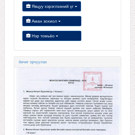
Явцуу хэрэглээний үг
Аман зохиол
Нэр томьёо
бичиг орчуулах