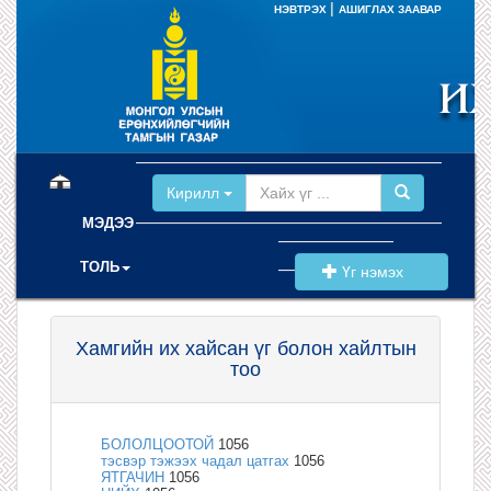
|
НЭВТРЭХ
АШИГЛАХ ЗААВАР
(current)
Кирилл
МЭДЭЭ
ТОЛЬ
Үг нэмэх
Хамгийн их хайсан үг болон хайлтын
тоо
БОЛОЛЦООТОЙ
1056
тэсвэр тэжээх чадал цатгах
1056
ЯТГАЧИН
1056