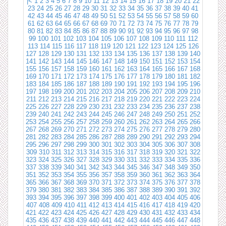
|<
1
2
3
4
5
6
7
8
9
10
11
12
13
14
15
16
17
18
19
20
21
22
23
24
25
26
27
28
29
30
31
32
33
34
35
36
37
38
39
40
41
42
43
44
45
46
47
48
49
50
51
52
53
54
55
56
57
58
59
60
61
62
63
64
65
66
67
68
69
70
71
72
73
74
75
76
77
78
79
80
81
82
83
84
85
86
87
88
89
90
91
92
93
94
95
96
97
98
99
100
101
102
103
104
105
106
107
108
109
110
111
112
113
114
115
116
117
118
119
120
121
122
123
124
125
126
127
128
129
130
131
132
133
134
135
136
137
138
139
140
141
142
143
144
145
146
147
148
149
150
151
152
153
154
155
156
157
158
159
160
161
162
163
164
165
166
167
168
169
170
171
172
173
174
175
176
177
178
179
180
181
182
183
184
185
186
187
188
189
190
191
192
193
194
195
196
197
198
199
200
201
202
203
204
205
206
207
208
209
210
211
212
213
214
215
216
217
218
219
220
221
222
223
224
225
226
227
228
229
230
231
232
233
234
235
236
237
238
239
240
241
242
243
244
245
246
247
248
249
250
251
252
253
254
255
256
257
258
259
260
261
262
263
264
265
266
267
268
269
270
271
272
273
274
275
276
277
278
279
280
281
282
283
284
285
286
287
288
289
290
291
292
293
294
295
296
297
298
299
300
301
302
303
304
305
306
307
308
309
310
311
312
313
314
315
316
317
318
319
320
321
322
323
324
325
326
327
328
329
330
331
332
333
334
335
336
337
338
339
340
341
342
343
344
345
346
347
348
349
350
351
352
353
354
355
356
357
358
359
360
361
362
363
364
365
366
367
368
369
370
371
372
373
374
375
376
377
378
379
380
381
382
383
384
385
386
387
388
389
390
391
392
393
394
395
396
397
398
399
400
401
402
403
404
405
406
407
408
409
410
411
412
413
414
415
416
417
418
419
420
421
422
423
424
425
426
427
428
429
430
431
432
433
434
435
436
437
438
439
440
441
442
443
444
445
446
447
448