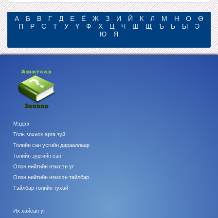
А
Б
В
Г
Д
Е
Ё
Ж
З
И
Й
К
Л
М
Н
О
Ө
П
Р
С
Т
У
Ү
Ф
Х
Ц
Ч
Ш
Щ
Ъ
Ь
Ы
Э
Ю
Я
Мэдээ
Толь зохиох арга зүй
Толийн сан үсгийн дарааллаар
Толийн зургийн сан
Олон нийтийн нэмсэн үг
Олон нийтийн нэмсэн тайлбар
Тайлбар толийн тухай
Их хайсан үг