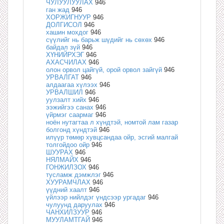
ЧУЛУУЛУУЛАХ
946
ган жад
946
ХОРЖИГНУУР
946
ДОЛГИСОЛ
946
хашин мохдог
946
сүүлийг нь барьж шүдийг нь сөхөх
946
байдал зүй
946
ХҮНИЙРХЭГ
946
АХАСЧИЛАХ
946
олон орвол цайгүй, орой орвол зайгүй
946
УРВАЛГАТ
946
алдаагаа хүлээх
946
УРВАЛШИЛ
946
уулзалт хийх
946
ээжийгээ санах
946
үйрмэг саармаг
946
ноён нутагтаа л хүндтэй, номтой лам газар
болгонд хүндтэй
946
илүүр төмөр хувцсандаа ойр, эсгий малгай
толгойдоо ойр
946
ШУУРАХ
946
НЯЛМАЙХ
946
ГОНЖИЛЗОХ
946
тусламж дэмжлэг
946
ХУУРАМЧЛАХ
946
үүдний хаалт
946
үйлээр нийлдэг үндсээр ургадаг
946
чулуунд даруулах
946
ЧАНХИЛЗУУР
946
МУУЛАМТГАЙ
946