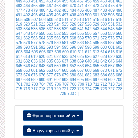
449
450
451
452
453
454
455
456
457
458
459
460
461
462
463
464
465
466
467
468
469
470
471
472
473
474
475
476
477
478
479
480
481
482
483
484
485
486
487
488
489
490
491
492
493
494
495
496
497
498
499
500
501
502
503
504
505
506
507
508
509
510
511
512
513
514
515
516
517
518
519
520
521
522
523
524
525
526
527
528
529
530
531
532
533
534
535
536
537
538
539
540
541
542
543
544
545
546
547
548
549
550
551
552
553
554
555
556
557
558
559
560
561
562
563
564
565
566
567
568
569
570
571
572
573
574
575
576
577
578
579
580
581
582
583
584
585
586
587
588
589
590
591
592
593
594
595
596
597
598
599
600
601
602
603
604
605
606
607
608
609
610
611
612
613
614
615
616
617
618
619
620
621
622
623
624
625
626
627
628
629
630
631
632
633
634
635
636
637
638
639
640
641
642
643
644
645
646
647
648
649
650
651
652
653
654
655
656
657
658
659
660
661
662
663
664
665
666
667
668
669
670
671
672
673
674
675
676
677
678
679
680
681
682
683
684
685
686
687
688
689
690
691
692
693
694
695
696
697
698
699
700
701
702
703
704
705
706
707
708
709
710
711
712
713
714
715
716
717
718
719
720
721
722
723
724
725
726
727
728
729
730
>|
Өргөн хэрэглээний үг
Явцуу хэрэглээний үг