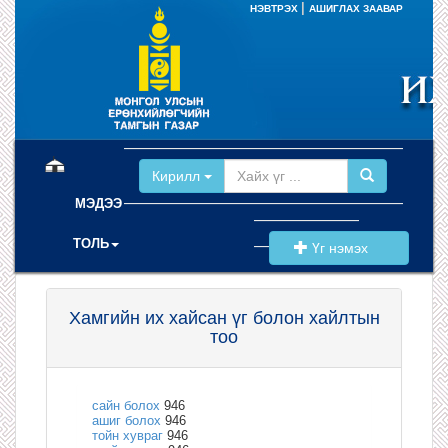
|
НЭВТРЭХ
АШИГЛАХ ЗААВАР
(current)
Кирилл
МЭДЭЭ
ТОЛЬ
Үг нэмэх
Хамгийн их хайсан үг болон хайлтын
тоо
сайн болох
946
ашиг болох
946
тойн хувраг
946