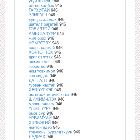
үгүй хоосон
946
өлгөө холбоо
946
ГАРХИТАЙ
946
УЛИРАГЧ
946
хувцас харлах
946
шаталт багатай
946
ГОВИЛТОЙ
946
АМЬСГАЛУУР
946
жил орох
946
ИРМЭГТЭХ
946
саарь сармай
946
ХОРТОНТОХ
946
ариг бэлтгэх
946
эвхмэл үсэг
946
горим ёс
946
ном товхимол
946
зөн мэдэл
946
ДАГНАЛТ
946
гурван настай
946
ХӨШҮҮРХЭГ
946
ам өгөх~ам өчиг өгөх
946
ШИЖИМЧЛЭХ
946
морин аялагч
946
ҮЛЭЭГҮҮРЧ
946
омог сүр
946
УРВАМХАЙ
946
ХЭЛБЭГИЙ
946
нойтон өдөр
946
товчооны бүрэлдэхүүн
946
ЛАДРАХ
946