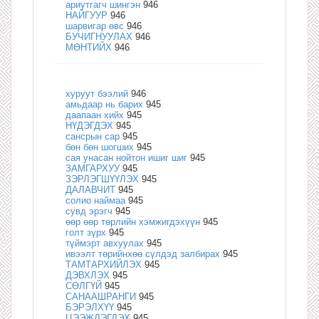
ариутгагч шингэн
946
НАЙГУУР
946
шарвигар өвс
946
БУЧИГНУУЛАХ
946
МӨНТИЙХ
946
хуруут бээлий
946
амьдаар нь барих
945
даапаан хийх
945
НҮДЭГДЭХ
945
сансрын сар
945
бөн бөн шогших
945
сая унасан нойтон ишиг шиг
945
ЗАМГАРХУУ
945
ЗЭРЛЭГШҮҮЛЭХ
945
ДАЛАВЧИТ
945
солио наймаа
945
сувд эрэгч
945
өөр өөр төрлийн хэмжигдэхүүн
945
голт зүрх
945
түймэрт авхуулах
945
ивээлт төрийнхөө сүлдэд залбирах
945
ТАМТАРХИЙЛЭХ
945
ДЭВХЛЭХ
945
СӨЛГҮЙ
945
САНААШРАНГИ
945
БЭРЭЛХҮҮ
945
ЦЭЭЖЛЭГДЭХ
945