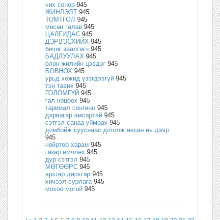
чих сонор
945
ЖИНЛЭЛТ
945
ТОМТГОЛ
945
мөсөн галав
945
ЦАЛГИДАС
945
ДЭРВЭСХИЙХ
945
бичиг заалгагч
945
БАДЛУУЛАХ
945
олон жилийн цэвдэг
945
БОВНОХ
945
урьд хожид үзэгдээгүй
945
тэн тавих
945
ГОЛОМГҮЙ
945
гал ноцоох
945
таримал сонгино
945
дарвагар амсартай
945
сэтгэл санаа уймрах
945
домбойж сууснаас доголж явсан нь дээр
945
нойртоо харам
945
газар өмчлөх
945
дур сэтгэл
945
МӨГӨӨРС
945
архгар дархгар
945
хичээл сурлага
945
мохоо могой
945