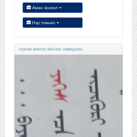
Аман зохиол
Нэр томьёо
хуучин монгол бичгээс хөрвүүлэх