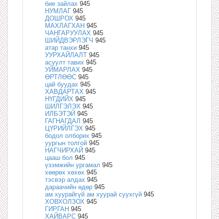
бие зайлах
945
НУМЛАГ
945
ДОШРОХ
945
МАХЛАГХАН
945
ЧАНГАРУУЛАХ
945
ШИЙДВЭРЛЭГЧ
945
атар танхи
945
УУРХАЙЛАЛТ
945
асуулт тавих
945
УЙМАРЛАХ
945
ӨРТЛӨӨС
945
цай буудах
945
ХАВДАРТАХ
945
НҮГДИЙХ
945
ШИЛГЭЛЭХ
945
ИЛБЭТЭЙ
945
ГАГНАГДАЛ
945
ЦҮРИЙЛГЭХ
945
бодол олборих
945
уургын толгой
945
НАГЧИРХАЙ
945
цааш бол
945
үзэмжийн ургамал
945
хөөрөх хөхөх
945
тэсвэр алдах
945
дараачийн өдөр
945
ам хуурайгүй ам хуурай суухгүй
945
ХОВХОЛЗОХ
945
ГИРГАН
945
ХАЙВАРС
945