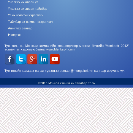
Үнэлгээ их авсан үг
Үнэлгээ их авсан тайлбар
Үг их нэмсэн хэрэглэгч
Тайлбар их нэмсэн хэрэглэгч
Ашиглах заавар
Нэвтрэх
Тус толь нь Мөнхгал компанийн зөвшөөрлөөр монгол бичгийн ‘Menksoft 2012’
үсгийн тиг хэрэглэж байна.
www.Menksoft.com
Тус толийн талаарх санал хүсэлтээ contact@mongoltoli.mn хаягаар ирүүлнэ үү.
©2015 Монгол хэлний их тайлбар толь