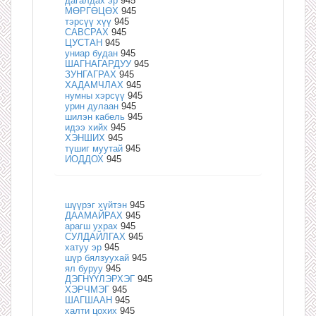
дагалдах эр
945
МӨРГӨЦӨХ
945
тэрсүү хүү
945
САВСРАХ
945
ЦУСТАН
945
униар будан
945
ШАГНАГАРДУУ
945
ЗУНГАГРАХ
945
ХАДАМЧЛАХ
945
нумны хэрсүү
945
урин дулаан
945
шилэн кабель
945
идээ хийх
945
ХЭНШИХ
945
түшиг муутай
945
ИОДДОХ
945
шүүрэг хүйтэн
945
ДААМАЙРАХ
945
арагш ухрах
945
СУЛДАЙЛГАХ
945
хатуу эр
945
шүр бялзуухай
945
ял буруу
945
ДЭГНҮҮЛЭРХЭГ
945
ХЭРЧМЭГ
945
ШАГШААН
945
халти цохих
945