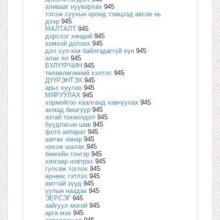
аливааг нууварлах
945
тэсэж суухын оронд тэмцээд авсан нь
дээр
945
МАЛТАЛТ
945
дэрслэг хөндий
945
хомхой долоох
945
дэл сул юм байлгадаггүй хүн
945
алах ял
945
БҮЛҮҮРЧИН
945
төлөвлөгөөний хэлтэс
945
ДҮҮРЭНТЭХ
945
арьс хуулах
945
МЯРУУЛАХ
945
хормойгоо хаалганд хавчуулах
945
ахмад бишгүүр
945
азтай тохиолдол
945
буудлагын шав
945
фото аппарат
945
шатах занар
945
нэхэж шалах
945
бөөгийн тэнгэр
945
хязгаар нэвтрэх
945
гулсаж тоглох
945
өрнөөс гэтлэх
945
амттай зүүд
945
уулын наадах
945
ЭЕРСЭГ
945
зайгуул могой
945
арга мэх
945