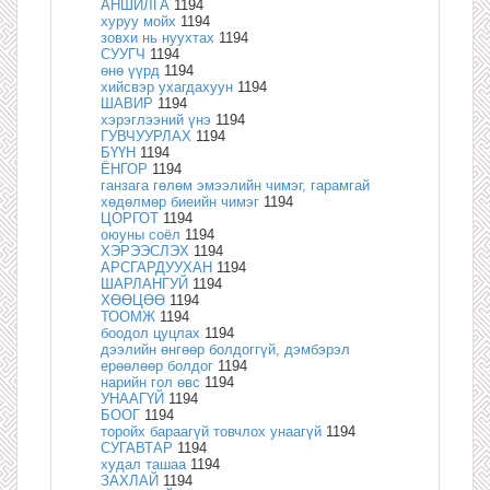
АНШИЛГА
1194
хуруу мойх
1194
зовхи нь нуухтах
1194
СУУГЧ
1194
өнө үүрд
1194
хийсвэр ухагдахуун
1194
ШАВИР
1194
хэрэглээний үнэ
1194
ГУВЧУУРЛАХ
1194
БҮҮН
1194
ЁНГОР
1194
ганзага гөлөм эмээлийн чимэг, гарамгай
хөдөлмөр биеийн чимэг
1194
ЦОРГОТ
1194
оюуны соёл
1194
ХЭРЭЭСЛЭХ
1194
АРСГАРДУУХАН
1194
ШАРЛАНГУЙ
1194
ХӨӨЦӨӨ
1194
ТООМЖ
1194
боодол цуцлах
1194
дээлийн өнгөөр болдоггүй, дэмбэрэл
ерөөлөөр болдог
1194
нарийн гол өвс
1194
УНААГҮЙ
1194
БООГ
1194
торойх бараагүй товчлох унаагүй
1194
СУГАВТАР
1194
худал ташаа
1194
ЗАХЛАЙ
1194