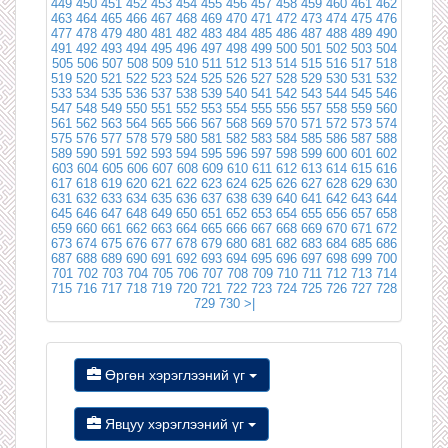
449
450
451
452
453
454
455
456
457
458
459
460
461
462
463
464
465
466
467
468
469
470
471
472
473
474
475
476
477
478
479
480
481
482
483
484
485
486
487
488
489
490
491
492
493
494
495
496
497
498
499
500
501
502
503
504
505
506
507
508
509
510
511
512
513
514
515
516
517
518
519
520
521
522
523
524
525
526
527
528
529
530
531
532
533
534
535
536
537
538
539
540
541
542
543
544
545
546
547
548
549
550
551
552
553
554
555
556
557
558
559
560
561
562
563
564
565
566
567
568
569
570
571
572
573
574
575
576
577
578
579
580
581
582
583
584
585
586
587
588
589
590
591
592
593
594
595
596
597
598
599
600
601
602
603
604
605
606
607
608
609
610
611
612
613
614
615
616
617
618
619
620
621
622
623
624
625
626
627
628
629
630
631
632
633
634
635
636
637
638
639
640
641
642
643
644
645
646
647
648
649
650
651
652
653
654
655
656
657
658
659
660
661
662
663
664
665
666
667
668
669
670
671
672
673
674
675
676
677
678
679
680
681
682
683
684
685
686
687
688
689
690
691
692
693
694
695
696
697
698
699
700
701
702
703
704
705
706
707
708
709
710
711
712
713
714
715
716
717
718
719
720
721
722
723
724
725
726
727
728
729
730
>|
Өргөн хэрэглээний үг
Явцуу хэрэглээний үг