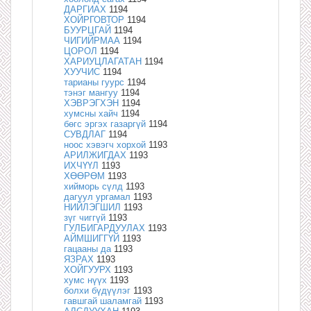
ДАРГИАХ
1194
ХОЙРГОВТОР
1194
БУУРЦГАЙ
1194
ЧИГИЙРМАА
1194
ЦОРОЛ
1194
ХАРИУЦЛАГАТАН
1194
ХУУЧИС
1194
тарианы гуурс
1194
тэнэг мангуу
1194
ХЭВРЭГХЭН
1194
хумсны хайч
1194
бөгс эргэх газаргүй
1194
СУВДЛАГ
1194
ноос хэвэгч хорхой
1193
АРИЛЖИГДАХ
1193
ИХЧҮҮЛ
1193
ХӨӨРӨМ
1193
хийморь сүлд
1193
дагуул ургамал
1193
НИЙЛЭГШИЛ
1193
зүг чиггүй
1193
ГУЛБИГАРДУУЛАХ
1193
АЙМШИГГҮЙ
1193
гацааны да
1193
ЯЗРАХ
1193
ХОЙГУУРХ
1193
хумс нүүх
1193
болхи бүдүүлэг
1193
гавшгай шаламгай
1193