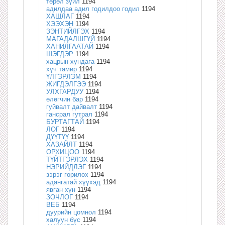
төрөл зүйл
1194
адилдаа адил годилдоо годил
1194
ХАШЛАГ
1194
ХЭЭХЭН
1194
ЗЭНТИЙЛГЭХ
1194
МАГАДАЛШГҮЙ
1194
ХАНИЛГААТАЙ
1194
ШЭГДЭР
1194
хацрын хундага
1194
хүч тамир
1194
ҮЛГЭРЛЭМ
1194
ЖИГДЭЛГЭЭ
1194
УЛХГАРДУУ
1194
өлөгчин бар
1194
гуйвалт дайвалт
1194
гансрал гутрал
1194
БУРТАГТАЙ
1194
ЛОГ
1194
ДҮҮТҮҮ
1194
ХАЗАЙЛТ
1194
ОРХИЦОО
1194
ТҮЙТГЭРЛЭХ
1194
НЭРИЙДЛЭГ
1194
зэрэг горилох
1194
адангатай хүүхэд
1194
явган хүн
1194
ЗОЧЛОГ
1194
ВЕБ
1194
дуурийн цомнол
1194
халуун бүс
1194