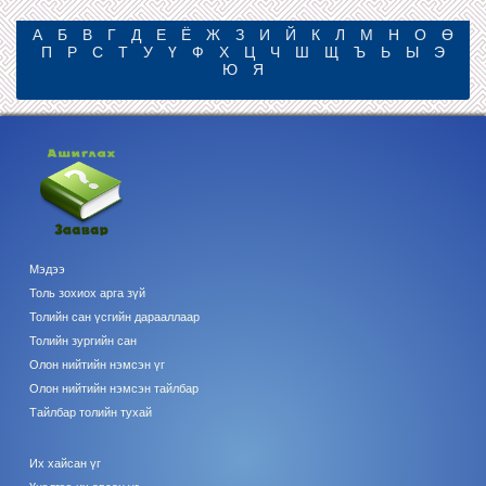
А
Б
В
Г
Д
Е
Ё
Ж
З
И
Й
К
Л
М
Н
О
Ө
П
Р
С
Т
У
Ү
Ф
Х
Ц
Ч
Ш
Щ
Ъ
Ь
Ы
Э
Ю
Я
Мэдээ
Толь зохиох арга зүй
Толийн сан үсгийн дарааллаар
Толийн зургийн сан
Олон нийтийн нэмсэн үг
Олон нийтийн нэмсэн тайлбар
Тайлбар толийн тухай
Их хайсан үг