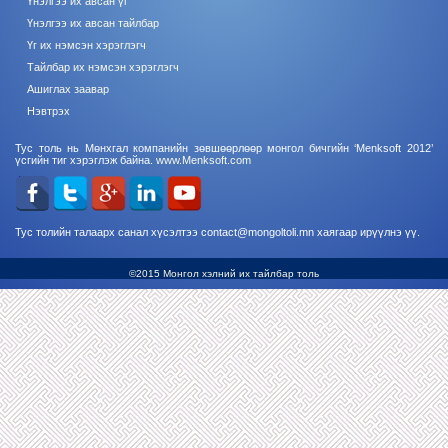
Үнэлгээ их авсан үг
Үнэлгээ их авсан тайлбар
Үг их нэмсэн хэрэглэгч
Тайлбар их нэмсэн хэрэглэгч
Ашиглах заавар
Нэвтрэх
Тус толь нь Мөнхгал компанийн зөвшөөрлөөр монгол бичгийн ‘Menksoft 2012’
үсгийн тиг хэрэглэж байна.
www.Menksoft.com
Тус толийн талаарх санал хүсэлтээ contact@mongoltoli.mn хаягаар ирүүлнэ үү.
©2015 Монгол хэлний их тайлбар толь