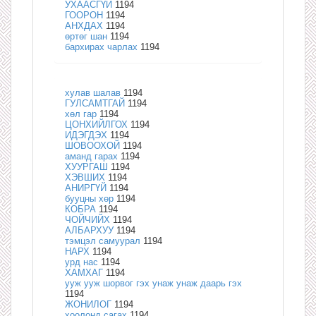
УХААСГҮЙ
1194
ГООРОН
1194
АНХДАХ
1194
өртөг шан
1194
бархирах чарлах
1194
хулав шалав
1194
ГУЛСАМТГАЙ
1194
хөл гар
1194
ЦОНХИЙЛГОХ
1194
ИДЭГДЭХ
1194
ШОВООХОЙ
1194
аманд гарах
1194
ХУУРГАШ
1194
ХЭВШИХ
1194
АНИРГҮЙ
1194
бууцны хөр
1194
КОБРА
1194
ЧОЙЧИЙХ
1194
АЛБАРХУУ
1194
тэмцэл самуурал
1194
НАРХ
1194
урд нас
1194
ХАМХАГ
1194
ууж ууж шорвог гэх унаж унаж даарь гэх
1194
ЖОНИЛОГ
1194
хоолонд сагах
1194