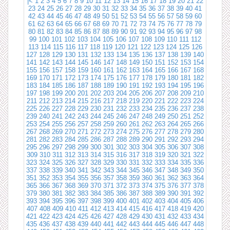
|<
1
2
3
4
5
6
7
8
9
10
11
12
13
14
15
16
17
18
19
20
21
22
23
24
25
26
27
28
29
30
31
32
33
34
35
36
37
38
39
40
41
42
43
44
45
46
47
48
49
50
51
52
53
54
55
56
57
58
59
60
61
62
63
64
65
66
67
68
69
70
71
72
73
74
75
76
77
78
79
80
81
82
83
84
85
86
87
88
89
90
91
92
93
94
95
96
97
98
99
100
101
102
103
104
105
106
107
108
109
110
111
112
113
114
115
116
117
118
119
120
121
122
123
124
125
126
127
128
129
130
131
132
133
134
135
136
137
138
139
140
141
142
143
144
145
146
147
148
149
150
151
152
153
154
155
156
157
158
159
160
161
162
163
164
165
166
167
168
169
170
171
172
173
174
175
176
177
178
179
180
181
182
183
184
185
186
187
188
189
190
191
192
193
194
195
196
197
198
199
200
201
202
203
204
205
206
207
208
209
210
211
212
213
214
215
216
217
218
219
220
221
222
223
224
225
226
227
228
229
230
231
232
233
234
235
236
237
238
239
240
241
242
243
244
245
246
247
248
249
250
251
252
253
254
255
256
257
258
259
260
261
262
263
264
265
266
267
268
269
270
271
272
273
274
275
276
277
278
279
280
281
282
283
284
285
286
287
288
289
290
291
292
293
294
295
296
297
298
299
300
301
302
303
304
305
306
307
308
309
310
311
312
313
314
315
316
317
318
319
320
321
322
323
324
325
326
327
328
329
330
331
332
333
334
335
336
337
338
339
340
341
342
343
344
345
346
347
348
349
350
351
352
353
354
355
356
357
358
359
360
361
362
363
364
365
366
367
368
369
370
371
372
373
374
375
376
377
378
379
380
381
382
383
384
385
386
387
388
389
390
391
392
393
394
395
396
397
398
399
400
401
402
403
404
405
406
407
408
409
410
411
412
413
414
415
416
417
418
419
420
421
422
423
424
425
426
427
428
429
430
431
432
433
434
435
436
437
438
439
440
441
442
443
444
445
446
447
448