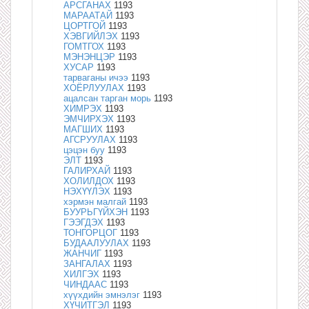
АРСГАНАХ
1193
МАРААТАЙ
1193
ЦОРТГОЙ
1193
ХЭВГИЙЛЭХ
1193
ГОМТГОХ
1193
МЭНЭНЦЭР
1193
ХУСАР
1193
тарваганы ичээ
1193
ХОЁРЛУУЛАХ
1193
ацалсан тарган морь
1193
ХИМРЭХ
1193
ЭМЧИРХЭХ
1193
МАГШИХ
1193
АГСРУУЛАХ
1193
цэцэн буу
1193
ЭЛТ
1193
ГАЛИРХАЙ
1193
ХОЛИЛДОХ
1193
НЭХҮҮЛЭХ
1193
хэрмэн малгай
1193
БУУРЬГҮЙХЭН
1193
ГЭЭГДЭХ
1193
ТОНГОРЦОГ
1193
БУДААЛУУЛАХ
1193
ЖАНЧИГ
1193
ЗАНГАЛАХ
1193
ХИЛГЭХ
1193
ЧИНДААС
1193
хүүхдийн эмнэлэг
1193
ХҮЧИТГЭЛ
1193