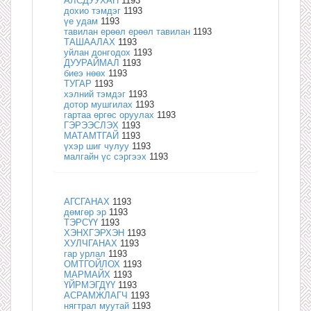
АЛСДУУХАН
1193
дохио тэмдэг
1193
үе удам
1193
тавилан ерөөл ерөөл тавилан
1193
ТАШААЛАХ
1193
уйлан донгодох
1193
ДУУРАЙМАЛ
1193
биеэ нөөх
1193
ТУГАР
1193
хэлний тэмдэг
1193
дотор мушгилах
1193
гартаа өргөс оруулах
1193
ГЭРЭЭСЛЭХ
1193
МАТАМТГАЙ
1193
үхэр шиг чулуу
1193
малгайн үс сэргээх
1193
АГСГАНАХ
1193
дөмгөр эр
1193
ТЭРСҮҮ
1193
ХЭНХГЭРХЭН
1193
ХУЛЧГАНАХ
1193
гар урлал
1193
ОМТГОЙЛОХ
1193
МАРМАЙХ
1193
ҮЙРМЭГДҮҮ
1193
АСРАМЖЛАГЧ
1193
нягтрал муутай
1193