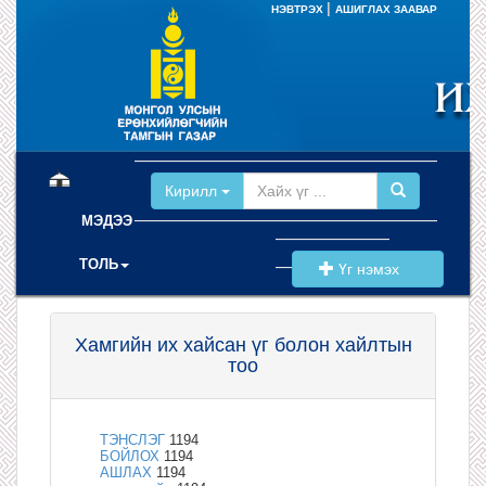
|
НЭВТРЭХ
АШИГЛАХ ЗААВАР
(current)
Кирилл
МЭДЭЭ
ТОЛЬ
Үг нэмэх
Хамгийн их хайсан үг болон хайлтын
тоо
ТЭНСЛЭГ
1194
БОЙЛОХ
1194
АШЛАХ
1194