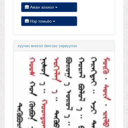
Аман зохиол
Нэр томьёо
хуучин монгол бичгээс хөрвүүлэх