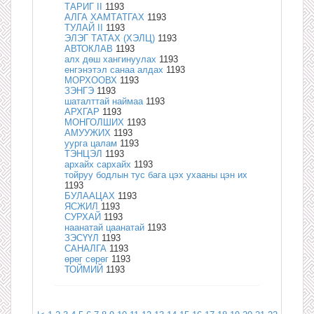
ТАРИГ II
1193
АЛГА ХАМТАТГАХ
1193
ТУЛАЙ II
1193
ЭЛЭГ ТАТАХ (ХЭЛЦ)
1193
АВТОКЛАВ
1193
алх дөш хангинуулах
1193
енгэнэтэл санаа алдах
1193
МОРХООВХ
1193
ЗЭНГЭ
1193
шаталттай наймаа
1193
АРХГАР
1193
МОНГОЛШИХ
1193
АМУУЖИХ
1193
уурга цалам
1193
ТЭНЦЭЛ
1193
архайх сархайх
1193
тойруу бодлын тус бага цэх ухааны цэн их
1193
БУЛААЦАХ
1193
ЯСЖИЛ
1193
СУРХАЙ
1193
наанатай цаанатай
1193
ЗЭСҮҮЛ
1193
САНАЛГА
1193
өрөг сөрөг
1193
ТОЙМИЙ
1193