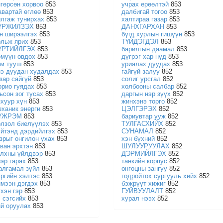
нгөрсөн хорвоо
853
учрах ерөөлтэй
853
авартай өглөө
853
далбигай тогоо
853
йлгаж тунирхах
853
халтираа газар
853
ҮРЖИЛЗЭХ
853
ДАНХГАРХАН
853
ан ширээлгэх
853
бүгд хурлын гишүүн
853
ольж ярих
853
ТҮЙДЭГДЭЛ
853
ҮРТИЙЛГЭХ
853
барилгын даамал
853
рмүүн өвдөх
853
дүгрэг хар нүд
853
ам тууш
853
уриалах дуудах
853
нэ дуудан худалдах
853
гайгүй залуу
852
зар сайгүй
853
солиг урсгал
852
орио гуядах
853
холбооны салбар
852
ьсон зог тусах
853
даргын нэр зүүх
852
яхуур хүн
853
жинхэнэ торго
852
еханик энерги
853
ЦЭЛГЭРЭХ
852
ҮЖРЭМ
853
бариувтар ууж
852
олзол биелүүлэх
853
ТУЛГАСХИЙХ
852
үйтэнд дэрдийлгэх
853
СУНАМАЛ
852
азрыг онгилон ухах
853
хэн бүхний
852
аван эрхтэн
853
ШУЛУУРУУЛАХ
852
алхны үйлдвэр
853
ДЭРМИЙЛГЭХ
852
нэр гарах
853
танкийн корпус
852
алгамал зүйл
853
онгоцны зангуу
852
эргийн хэлтэс
853
годройтох сургууль хийх
852
ймээн дэгдэх
853
бэжрүүт хижиг
852
үхэн гэр
853
ГУЙВУУЛАЛТ
852
с сэгсийх
853
хурал нээх
852
ий оруулах
853