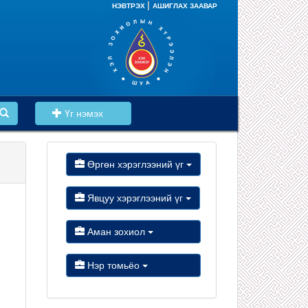
|
НЭВТРЭХ
АШИГЛАХ ЗААВАР
Үг нэмэх
Өргөн хэрэглээний үг
Явцуу хэрэглээний үг
Аман зохиол
Нэр томьёо