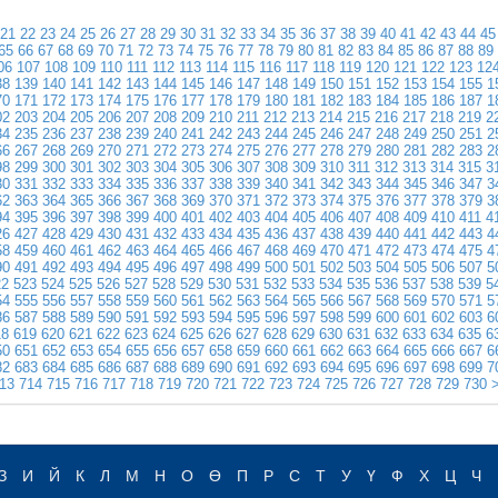
21
22
23
24
25
26
27
28
29
30
31
32
33
34
35
36
37
38
39
40
41
42
43
44
45
65
66
67
68
69
70
71
72
73
74
75
76
77
78
79
80
81
82
83
84
85
86
87
88
89
06
107
108
109
110
111
112
113
114
115
116
117
118
119
120
121
122
123
12
38
139
140
141
142
143
144
145
146
147
148
149
150
151
152
153
154
155
1
70
171
172
173
174
175
176
177
178
179
180
181
182
183
184
185
186
187
1
02
203
204
205
206
207
208
209
210
211
212
213
214
215
216
217
218
219
2
34
235
236
237
238
239
240
241
242
243
244
245
246
247
248
249
250
251
2
66
267
268
269
270
271
272
273
274
275
276
277
278
279
280
281
282
283
2
98
299
300
301
302
303
304
305
306
307
308
309
310
311
312
313
314
315
3
30
331
332
333
334
335
336
337
338
339
340
341
342
343
344
345
346
347
3
62
363
364
365
366
367
368
369
370
371
372
373
374
375
376
377
378
379
3
94
395
396
397
398
399
400
401
402
403
404
405
406
407
408
409
410
411
4
26
427
428
429
430
431
432
433
434
435
436
437
438
439
440
441
442
443
4
58
459
460
461
462
463
464
465
466
467
468
469
470
471
472
473
474
475
4
90
491
492
493
494
495
496
497
498
499
500
501
502
503
504
505
506
507
5
22
523
524
525
526
527
528
529
530
531
532
533
534
535
536
537
538
539
5
54
555
556
557
558
559
560
561
562
563
564
565
566
567
568
569
570
571
5
86
587
588
589
590
591
592
593
594
595
596
597
598
599
600
601
602
603
6
18
619
620
621
622
623
624
625
626
627
628
629
630
631
632
633
634
635
6
50
651
652
653
654
655
656
657
658
659
660
661
662
663
664
665
666
667
6
82
683
684
685
686
687
688
689
690
691
692
693
694
695
696
697
698
699
7
13
714
715
716
717
718
719
720
721
722
723
724
725
726
727
728
729
730
>
З
И
Й
К
Л
М
Н
О
Ө
П
Р
С
Т
У
Ү
Ф
Х
Ц
Ч