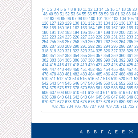
|<
1
2
3
4
5
6
7
8
9
10
11
12
13
14
15
16
17
18
19
20
48
49
50
51
52
53
54
55
56
57
58
59
60
61
62
63
64
92
93
94
95
96
97
98
99
100
101
102
103
104
105
1
126
127
128
129
130
131
132
133
134
135
136
137
1
158
159
160
161
162
163
164
165
166
167
168
169
1
190
191
192
193
194
195
196
197
198
199
200
201
2
222
223
224
225
226
227
228
229
230
231
232
233
2
254
255
256
257
258
259
260
261
262
263
264
265
2
286
287
288
289
290
291
292
293
294
295
296
297
2
318
319
320
321
322
323
324
325
326
327
328
329
3
350
351
352
353
354
355
356
357
358
359
360
361
3
382
383
384
385
386
387
388
389
390
391
392
393
3
414
415
416
417
418
419
420
421
422
423
424
425
4
446
447
448
449
450
451
452
453
454
455
456
457
4
478
479
480
481
482
483
484
485
486
487
488
489
4
510
511
512
513
514
515
516
517
518
519
520
521
5
542
543
544
545
546
547
548
549
550
551
552
553
5
574
575
576
577
578
579
580
581
582
583
584
585
5
606
607
608
609
610
611
612
613
614
615
616
617
6
638
639
640
641
642
643
644
645
646
647
648
649
6
670
671
672
673
674
675
676
677
678
679
680
681
6
702
703
704
705
706
707
708
709
710
711
712
7
А
Б
В
Г
Д
Е
Ё
Ж