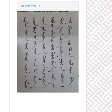
ХӨРВҮҮЛЭХ