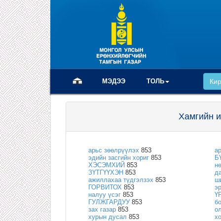
(current)
МЭДЭЭ
ТОЛЬ
Ки
Хамгийн и
арьс зөөлрүүлэх
853
а
эдийн засгийн хориг
853
Б
ХЭСЭМХИЙ
853
н
ЗҮТГҮҮХЭН
853
д
ажиллахаа түдгэлзэх
853
ш
ГОРВИТОХ
853
э
налуу үсэг
853
Ү
ГУЛЖГАРДУУ
853
б
зах газар
853
о
хурын дусал
853
х