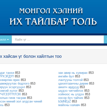
рилл
х хайсан үг болон хайлтын тоо
рдаг танхи
853
зан авир нь хувирах
853
ҮРХЭГДҮҮ
853
ингийн бул
853
өхвөрлөн ярих
853
лантууны толгой
853
аамжруулах бодлого
853
цахилгаанчны дөрөө
853
ирүүн эсэргүүцэл
853
ажилч ардууд
853
рэмгий хүлэг
853
шүдээ чигчийлэх
853
РЧЛЭЭТҮҮЛЭХ
853
хойноос нь үлдэх
853
оолын гинж тасрав
853
оосор бүч тайчих
853
лсон миний зол алдсан чиний
b3dNEjiZ
853
охь
853
майхны хаяавч
853