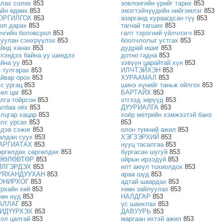
алах солих
853
зовлонгийн үрийг тарих
853
айн өдөөх
853
эмэгтэйчүүдийн нийгэмлэг
853
ОРГИЛГОХ
853
азарганд хураагдсан гүү
853
ноп дарах
853
тагнай тагших
853
ичгийн боловсрол
853
галт тэрэгний үйлчлэгч
853
хуулан сэнхрүүлэх
853
боолчлолыг устгах
853
айнд ханах
853
дудрай ишиг
853
үхэндээ байна уу шиндээ
дотно гадна
853
айна уу
853
зэвүүн царайтай хүн
853
е тулгарах
853
ИЛЧТЭЙХЭН
853
айвар орох
853
ХУРААМАЛ
853
вс ургац
853
шинэ хүнийг таньж ойлгох
853
вөл цаг
853
БАРТАЙХ
853
улга тойрсон
853
этгээд зөрүүд
853
албаа оёх
853
ДУУРИАЛГА
853
улцгар хацар
853
хоёр метрийн хэмжээтэй банз
өлс урсах
853
853
эдэв сэжиг
853
олон түмний ажил
853
алдан суух
853
ХЭГЗЭРХИЙ
853
АРГИАТАХ
853
нууц тасалгаа
853
өргөлдөх сөргөлдөх
853
бургасан шугуй
853
ӨӨЛӨВТӨР
853
ойрын ирээдүй
853
ИЛГЭРДЭХ
853
илт аюул тохиолдох
853
УЯХАНДУУХАН
853
араа шүд
853
ОНИРХОГ
853
адтай шаардах
853
урхайн хий
853
хөөн зайлуулах
853
лөн нүд
853
НАЛДГАР
853
АЛЛАГ
853
үс шанхлах
853
ИДҮҮРХЭХ
853
ДАВУУРЬ
853
сол цалгай
853
маргаан ихтэй ажил
853