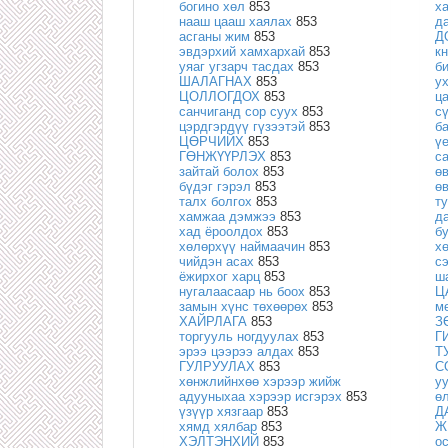
богино хөл
853
х
нааш цааш хаялах
853
д
асганы жим
853
Д
эвдэрхий хамхархай
853
к
уяаг угзарч тасдах
853
б
ШАЛАГНАХ
853
у
ЦОЛЛОГДОХ
853
ц
санчиганд сор суух
853
с
цэрдгэрдүү гүзээтэй
853
б
ЦӨРЧИЙХ
853
ү
ГӨНЖҮҮРЛЭХ
853
с
зайтай болох
853
ө
бүдэг гэрэл
853
ө
талх болгох
853
т
хамжаа дэмжээ
853
д
хад ёроолдох
853
б
хөлөрхүү наймаачин
853
х
чийдэн асах
853
с
ёжирхог харц
853
ш
нугалаасаар нь боох
853
Ц
замын хүнс төхөөрөх
853
м
ХАЙРЛАГА
853
З
торгууль ногдуулах
853
Г
эрээ цээрээ алдах
853
Т
ГУЛРУУЛАХ
853
С
хөнжлийнхөө хэрээр жийж
у
адууныхаа хэрээр исгэрэх
853
ө
үзүүр хязгаар
853
Д
хямд хялбар
853
Ж
ХЭЛТЭНХИЙ
853
о