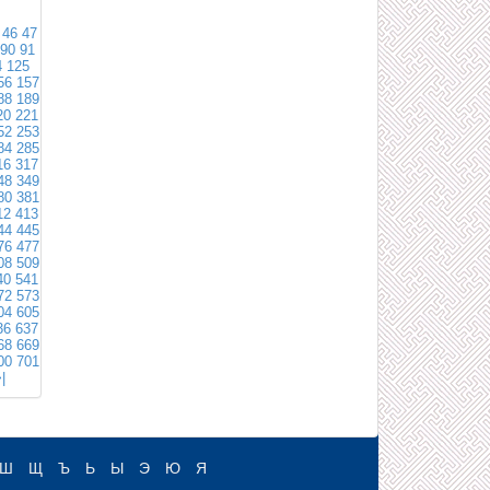
46
47
90
91
4
125
56
157
88
189
20
221
52
253
84
285
16
317
48
349
80
381
12
413
44
445
76
477
08
509
40
541
72
573
04
605
36
637
68
669
00
701
|
Ш
Щ
Ъ
Ь
Ы
Э
Ю
Я