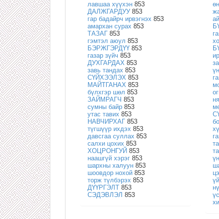
лавшаа хүүхэн
853
ө
ДАЛЖГАРДУУ
853
ж
гар бадайрч ирвэгнэх
853
а
амархан сурах
853
Б
ТАЗАГ
853
г
гэмтэл аюул
853
х
БЭРЖГЭРДҮҮ
853
Б
газар зүйч
853
и
ДУХГАРДАХ
853
з
завь тандах
853
ү
СҮЙХЭЭЛЭХ
853
га
МАЙТГАНАХ
853
м
бүлхгэр шөл
853
ог
ЗАЙМРАГЧ
853
н
сумны байр
853
м
утас тавих
853
С
НАВЧИРХАГ
853
б
түгшүүр ихдэх
853
х
давсгаа суллах
853
г
салхи цохих
853
т
ХОЦРОНГУЙ
853
т
наашгүй хэрэг
853
ү
шархны халуун
853
ш
шоовдор нохой
853
ц
торж түлбэрэх
853
ү
ДҮҮРГЭЛТ
853
н
СЭДЭВЛЭЛ
853
ү
х