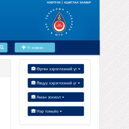
|
НЭВТРЭХ
АШИГЛАХ ЗААВАР
Үг нэмэх
Өргөн хэрэглээний үг
Явцуу хэрэглээний үг
Аман зохиол
Нэр томьёо