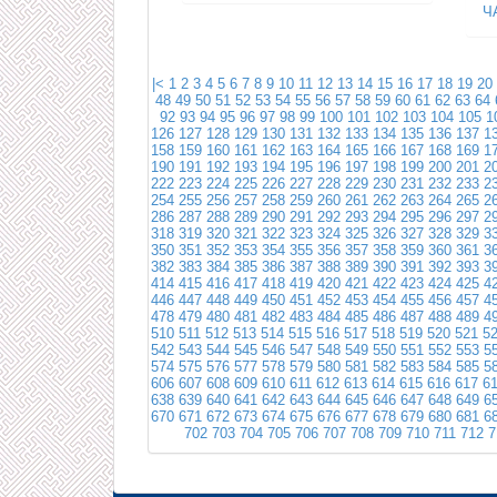
Ч
|<
1
2
3
4
5
6
7
8
9
10
11
12
13
14
15
16
17
18
19
20
48
49
50
51
52
53
54
55
56
57
58
59
60
61
62
63
64
92
93
94
95
96
97
98
99
100
101
102
103
104
105
1
126
127
128
129
130
131
132
133
134
135
136
137
1
158
159
160
161
162
163
164
165
166
167
168
169
1
190
191
192
193
194
195
196
197
198
199
200
201
2
222
223
224
225
226
227
228
229
230
231
232
233
2
254
255
256
257
258
259
260
261
262
263
264
265
2
286
287
288
289
290
291
292
293
294
295
296
297
2
318
319
320
321
322
323
324
325
326
327
328
329
3
350
351
352
353
354
355
356
357
358
359
360
361
3
382
383
384
385
386
387
388
389
390
391
392
393
3
414
415
416
417
418
419
420
421
422
423
424
425
4
446
447
448
449
450
451
452
453
454
455
456
457
4
478
479
480
481
482
483
484
485
486
487
488
489
4
510
511
512
513
514
515
516
517
518
519
520
521
5
542
543
544
545
546
547
548
549
550
551
552
553
5
574
575
576
577
578
579
580
581
582
583
584
585
5
606
607
608
609
610
611
612
613
614
615
616
617
6
638
639
640
641
642
643
644
645
646
647
648
649
6
670
671
672
673
674
675
676
677
678
679
680
681
6
702
703
704
705
706
707
708
709
710
711
712
7