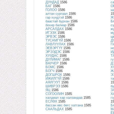
ДУНДАД
1586
с
БАГ
1586
О
ГОЛОО
1586
ш
алтан сургаал
1586
1
гар хүндтэй
1586
Ж
баастай бурхан
1586
Б
бохир балиар
1586
с
АРСАЛДАХ
1586
ж
ИГЭЭХ
1586
м
ЭРВЭС
1586
ц
ТУСАМГҮЙ
1586
Д
ЛАВЛУУЛАХ
1586
Г
ЭЕВЭРГҮҮ
1586
н
ЭРЭЭДЭС
1586
И
ХУУДАС
1586
Т
ДУЛИМАГ
1586
гү
ВАУЧЕР
1586
Д
БОМС
1586
Х
БОГЧ
1586
Ж
ДОГШРОХ
1586
Э
ИЖИЛГҮЙ
1586
т
АЯЛГУУТ
1586
1
ШИВРЭЭ
1586
б
ЯЦ
1586
З
СОГООЛИН
1585
Х
халдвал хар халзандаа
1585
г
ЕСЛӨХ
1585
1
бассан өвс бөгс хатгана
1585
Б
СААЛЬДАХ
1585
М
Ё