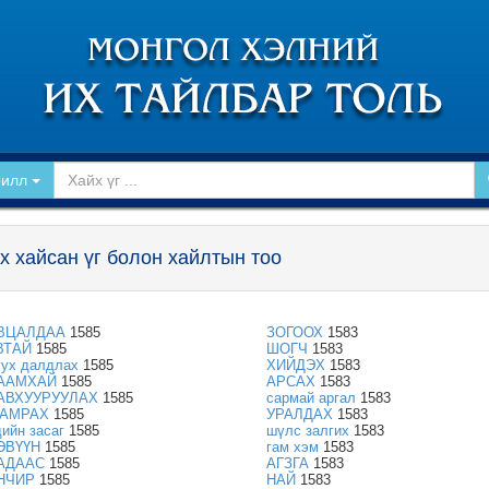
рилл
х хайсан үг болон хайлтын тоо
ВЦАЛДАА
1585
ЗОГООХ
1583
ВТАЙ
1585
ШОГЧ
1583
уух далдлах
1585
ХИЙДЭХ
1583
ААМХАЙ
1585
АРСАХ
1583
АВХУУРУУЛАХ
1585
сармай аргал
1583
АМРАХ
1585
УРАЛДАХ
1583
дийн засаг
1585
шүлс залгих
1583
ЭВҮҮН
1585
гам хэм
1583
АДААС
1585
АГЗГА
1583
НЧИР
1585
НАЙ
1583