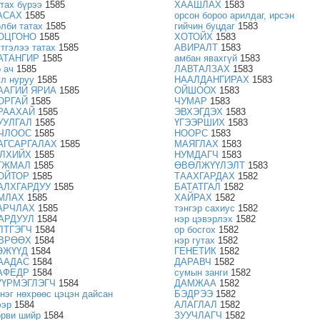
атах бүрээ
1585
ХААШЛАХ
1583
АСАХ
1585
орсон бороо арилдаг, ирсэн
олби татах
1585
гийчин буцдаг
1583
ОЦГОНО
1585
ХОТОЙХ
1583
этгэлээ татах
1585
АВИРАЛТ
1583
АТАНГИР
1585
амбан явахгүй
1583
р ач
1585
ЛАВТАЛЗАХ
1583
ул нуруу
1585
НААЛДАНГИРАХ
1583
ААГИЙ ЯРИА
1585
ОЙШООХ
1583
ОРГАЙ
1585
ЧУМАР
1583
РААХАЙ
1585
ЭВХЭГДЭХ
1583
УУЛГАЛ
1585
ҮГЭЭРШИХ
1583
ЧЛООС
1585
НООРС
1583
АГСАРГАЛАХ
1585
МАЯГЛАХ
1583
ЛХИЙХ
1585
НУМДАГЧ
1583
ГЖМАЛ
1585
ӨВӨЛЖҮҮЛЭЛТ
1583
ОЙТОР
1585
ТААХГАРДАХ
1582
АЛХГАРДУУ
1585
БАТАТГАЛ
1582
МЛАХ
1585
ХАЙРАХ
1582
АРЧЛАХ
1585
тэнгэр сахиус
1582
АРДУУЛ
1584
нэр цэвэрлэх
1582
ЛТГЭГЧ
1584
ор босгох
1582
ВРӨӨХ
1584
нэр гутах
1582
ӨЖҮҮД
1584
ГЕНЕТИК
1582
ААДАС
1584
ДАРАВЧ
1582
АФЕДР
1584
сумын занги
1582
ҮҮРМЭГЛЭГЧ
1584
ДАМЖАА
1582
энэг нөхрөөс цэцэн дайсан
БЭДРЭЭ
1582
ээр
1584
АЛАГЛАЛ
1582
орви шийр
1584
ЗУУЧЛАГЧ
1582