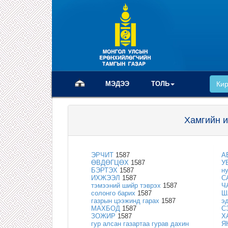
(current)
МЭДЭЭ
ТОЛЬ
Ки
Хамгийн и
ЭРЧИТ
1587
А
ӨВДӨГЦӨХ
1587
У
БЭРТЭХ
1587
н
ИХЖЭЭЛ
1587
С
тэмээний шийр тэврэх
1587
Ч
солонго барих
1587
Ш
газрын цээжинд гарах
1587
э
МАХБОД
1587
С
ЗОЖИР
1587
Х
гур алсан газартаа гурав дахин
Я