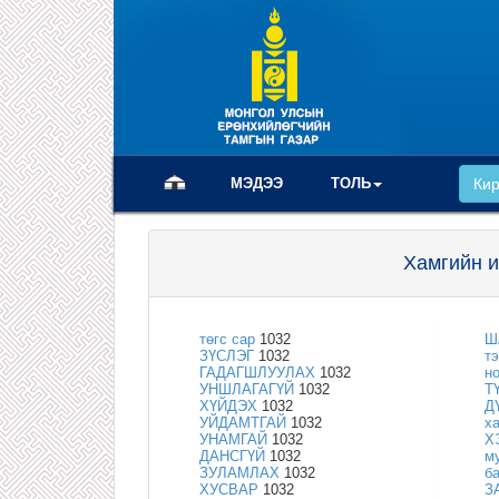
(current)
МЭДЭЭ
ТОЛЬ
Ки
Хамгийн и
төгс сар
1032
Ш
ЗҮСЛЭГ
1032
т
ГАДАГШЛУУЛАХ
1032
н
УНШЛАГАГҮЙ
1032
Т
ХҮЙДЭХ
1032
Д
УЙДАМТГАЙ
1032
х
УНАМГАЙ
1032
Х
ДАНСГҮЙ
1032
м
ЗУЛАМЛАХ
1032
б
ХУСВАР
1032
З