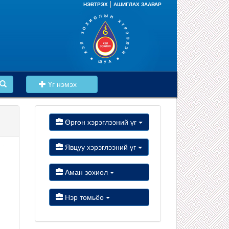
|
НЭВТРЭХ
АШИГЛАХ ЗААВАР
Үг нэмэх
Өргөн хэрэглээний үг
Явцуу хэрэглээний үг
Аман зохиол
Нэр томьёо