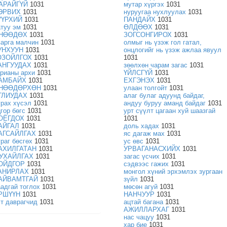
АРАЙГҮЙ
1031
мутар хүргэх
1031
ЭРВИХ
1031
нуруугаа нухлуулах
1031
ҮҮРХИЙ
1031
ПАНДАЙХ
1031
атуу эм
1031
ӨЛДӨӨХ
1031
НӨӨДӨХ
1031
ЗОГСОНГИРОХ
1031
варга малчин
1031
олмыг нь үзэж гол гатал,
УНХУУН
1031
онцлогийг нь үзэж ажлаа явуул
ОЗОЙЛГОХ
1031
1031
АНГУУДАХ
1031
зөөлхөн чарам загас
1031
арианы архи
1031
ҮЙЛСГҮЙ
1031
АМБАЙХ
1031
ЕХГЭНЭХ
1031
НӨӨДӨРХӨН
1031
улаан толгойт
1031
ГЛИУДАХ
1031
алаг булаг адуунд байдаг,
урах хүсэл
1031
андуу буруу аманд байдаг
1031
гор бөгс
1031
урт сүүлт цагаан хуй шаазгай
ОЁГДОХ
1031
1031
АЙГАЛ
1031
доль хадах
1031
АГСАЙЛГАХ
1031
яс дагаж мах
1031
ураг бөсгөх
1031
ус өвс
1031
АХИЛГАТАН
1031
УРВАГАНАСХИЙХ
1031
УХАЙЛГАХ
1031
загас үсчих
1031
ОЙДГОР
1031
сэдвээс гажих
1031
АНИРЛАХ
1031
монгол хүний эрхэмлэх зургаан
АЙВАМТГАЙ
1031
зүйл
1031
аадгай тоглох
1031
мөсөн агуй
1031
РШҮҮН
1031
НАНЧУУР
1031
эт даврагчид
1031
ацтай багана
1031
АЖИЛЛАРХАГ
1031
нас чацуу
1031
хар бие
1031