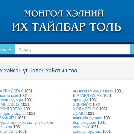
рилл
х хайсан үг болон хайлтын тоо
АРВИЙЛГАХ
1031
ам нээвэл уушги нээх
1031
энэгэр мод
1031
ШАТАРДУУЛАХ
1031
огоон буурцаг
1031
эрин цаг
1031
ҮМБЭЛЗЭХ
1031
ЗЭВХИЙХ
1031
ҮҮЖЛЭЭТЭЙ
1031
ХӨЛМӨГНӨХ
1031
аягдас угаадас
1031
ДӨМС
1031
ЭМЖИГЧ
1031
шангийн дурдан
1031
уудахад нөхөр хол үгүйрэхэд
бор амьдрал
1031
аян хол
1031
усан сан
1031
АЖИГАЛК
1031
хайрцаг зудлах
1031