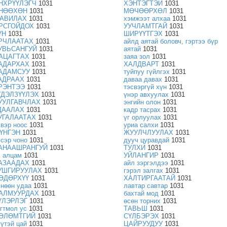
НХРҮҮЛЭГЧ
1031
ХЭНТЭГТЭЙ
1031
НӨӨХӨН
1031
МӨЧӨӨРХӨЛ
1031
АВИЛАХ
1031
хэмжээт алхаа
1031
РСГОЙДОХ
1031
УУЧЛАМТГАЙ
1031
ҮН
1031
ШИРҮҮТГЭХ
1031
РЧЛААТАХ
1031
айлд аятай боловч, гэртээ бүр
УВЬСАНГУЙ
1031
аятай
1031
АЦАГТАХ
1031
заяа зол
1031
АДАРХАХ
1031
ХАЛДВАРТ
1031
АДАМСУУ
1031
туйпуу гүйлгэх
1031
АДРААХ
1031
даваа давах
1031
РЭНТЭЭ
1031
тэсвэргүй хүн
1031
ҮДЭЛЗҮҮЛЭХ
1031
үнэр авхуулах
1031
УУЛГАВЧЛАХ
1031
энгийн олон
1031
ДААЛАХ
1031
кадр тасрах
1031
УГАЛААТАХ
1031
үг орлуулах
1031
эвэр ноос
1031
уриа салхи
1031
ҮНГЭН
1031
ЖУУЛЧЛУУЛАХ
1031
үсэр чоно
1031
дууч цуравдай
1031
АНААШРАНГУЙ
1031
ТУЛХИ
1031
х алцам
1031
УЙЛАНГИР
1031
АЗААДАХ
1031
айл зэргэлдээ
1031
УШГИРУУЛАХ
1031
гэрэл залгах
1031
ӨДӨРХҮҮ
1031
ХАЛТИРГААТАЙ
1031
чнөөн удаа
1031
лавтар савтар
1031
АЛМУУРДАХ
1031
бахтай мод
1031
ҮЛЭРЛЭГ
1031
өсөн торних
1031
огтмол ус
1031
ТАВЬШ
1031
ӨЛӨМТГИЙ
1031
СҮЛБЭРЭХ
1031
үүтэй цай
1031
ЦАЙРУУДУУ
1031