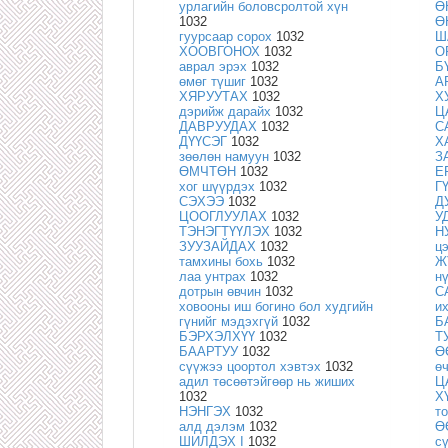
урлагийн боловсролтой хүн
Ө
1032
Ө
гуурсаар сорох
1032
Ш
ХООВГОНОХ
1032
О
аврал эрэх
1032
Б
өмөг түшиг
1032
А
ХЯРУУТАХ
1032
Х
дэрийж дарайх
1032
Ц
ДАВРУУДАХ
1032
С
ДҮҮСЭГ
1032
Х
зөөлөн намуун
1032
З
ӨМЧТӨН
1032
Е
хог шүүрдэх
1032
Г
СЭХЭЭ
1032
Д
ЦООГЛУУЛАХ
1032
У
ТЭНЭГТҮҮЛЭХ
1032
Н
ЗУУЗАЙДАХ
1032
ц
тамхины бохь
1032
Ж
лаа унтрах
1032
н
дотрын өвчин
1032
С
ховооны иш богино бол худгийн
и
гүнийг мэдэхгүй
1032
Б
БЭРХЭЛХҮҮ
1032
Т
БААРТУУ
1032
Ө
сүүжээ цоортол хэвтэх
1032
ө
адил төсөөтэйгөөр нь жиших
Ц
1032
Х
НЭНГЭХ
1032
т
алд дэлэм
1032
Ө
ШИЛДЭХ I
1032
с