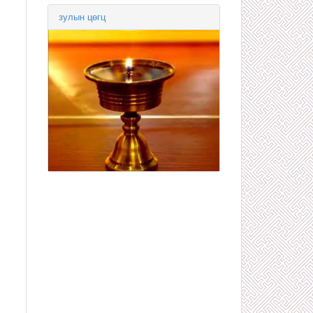
зулын цөгц