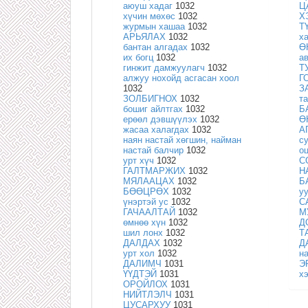
аюуш хадаг
1032
Ц
хүчин мөхөс
1032
Х
журмын хашаа
1032
Т
АРЬЯЛАХ
1032
х
бантан алгадах
1032
Ө
их богц
1032
а
гинжит дамжуулагч
1032
Т
алжуу нохойд асгасан хоол
Г
1032
З
ЗОЛБИГНОХ
1032
т
бошиг айлтгах
1032
Б
ерөөл дэвшүүлэх
1032
Ө
жасаа халагдах
1032
А
наян настай хөгшин, найман
с
настай балчир
1032
оц
урт хүч
1032
С
ГАЛТМАРЖИХ
1032
Н
МЯЛААЦАХ
1032
Б
БӨӨЦРӨХ
1032
у
үнэртэй ус
1032
С
ГАЧААЛТАЙ
1032
М
өмнөө хүн
1032
Д
шил лонх
1032
Т
ДАЛДАХ
1032
Д
урт хол
1032
н
ДАЛИМЧ
1031
Э
ҮҮДТЭЙ
1031
х
ОРОЙЛОХ
1031
НИЙТЛЭЛЧ
1031
ЦУСАРХУУ
1031