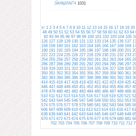
ЗАНШЛАГЧ
1031
|<
1
2
3
4
5
6
7
8
9
10
11
12
13
14
15
16
17
18
19
20
48
49
50
51
52
53
54
55
56
57
58
59
60
61
62
63
64
92
93
94
95
96
97
98
99
100
101
102
103
104
105
1
126
127
128
129
130
131
132
133
134
135
136
137
1
158
159
160
161
162
163
164
165
166
167
168
169
1
190
191
192
193
194
195
196
197
198
199
200
201
2
222
223
224
225
226
227
228
229
230
231
232
233
2
254
255
256
257
258
259
260
261
262
263
264
265
2
286
287
288
289
290
291
292
293
294
295
296
297
2
318
319
320
321
322
323
324
325
326
327
328
329
3
350
351
352
353
354
355
356
357
358
359
360
361
3
382
383
384
385
386
387
388
389
390
391
392
393
3
414
415
416
417
418
419
420
421
422
423
424
425
4
446
447
448
449
450
451
452
453
454
455
456
457
4
478
479
480
481
482
483
484
485
486
487
488
489
4
510
511
512
513
514
515
516
517
518
519
520
521
5
542
543
544
545
546
547
548
549
550
551
552
553
5
574
575
576
577
578
579
580
581
582
583
584
585
5
606
607
608
609
610
611
612
613
614
615
616
617
6
638
639
640
641
642
643
644
645
646
647
648
649
6
670
671
672
673
674
675
676
677
678
679
680
681
6
702
703
704
705
706
707
708
709
710
711
712
7