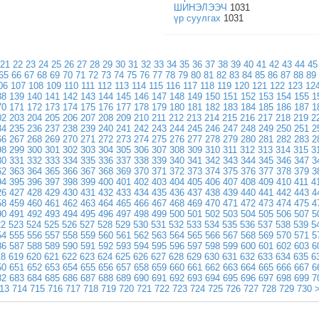
ШИНЭЛЭЭЧ
1031
үр суулгах
1031
21
22
23
24
25
26
27
28
29
30
31
32
33
34
35
36
37
38
39
40
41
42
43
44
45
65
66
67
68
69
70
71
72
73
74
75
76
77
78
79
80
81
82
83
84
85
86
87
88
89
06
107
108
109
110
111
112
113
114
115
116
117
118
119
120
121
122
123
12
38
139
140
141
142
143
144
145
146
147
148
149
150
151
152
153
154
155
1
70
171
172
173
174
175
176
177
178
179
180
181
182
183
184
185
186
187
1
02
203
204
205
206
207
208
209
210
211
212
213
214
215
216
217
218
219
2
34
235
236
237
238
239
240
241
242
243
244
245
246
247
248
249
250
251
2
66
267
268
269
270
271
272
273
274
275
276
277
278
279
280
281
282
283
2
98
299
300
301
302
303
304
305
306
307
308
309
310
311
312
313
314
315
3
30
331
332
333
334
335
336
337
338
339
340
341
342
343
344
345
346
347
3
62
363
364
365
366
367
368
369
370
371
372
373
374
375
376
377
378
379
3
94
395
396
397
398
399
400
401
402
403
404
405
406
407
408
409
410
411
4
26
427
428
429
430
431
432
433
434
435
436
437
438
439
440
441
442
443
4
58
459
460
461
462
463
464
465
466
467
468
469
470
471
472
473
474
475
4
90
491
492
493
494
495
496
497
498
499
500
501
502
503
504
505
506
507
5
22
523
524
525
526
527
528
529
530
531
532
533
534
535
536
537
538
539
5
54
555
556
557
558
559
560
561
562
563
564
565
566
567
568
569
570
571
5
86
587
588
589
590
591
592
593
594
595
596
597
598
599
600
601
602
603
6
18
619
620
621
622
623
624
625
626
627
628
629
630
631
632
633
634
635
6
50
651
652
653
654
655
656
657
658
659
660
661
662
663
664
665
666
667
6
82
683
684
685
686
687
688
689
690
691
692
693
694
695
696
697
698
699
7
13
714
715
716
717
718
719
720
721
722
723
724
725
726
727
728
729
730
>