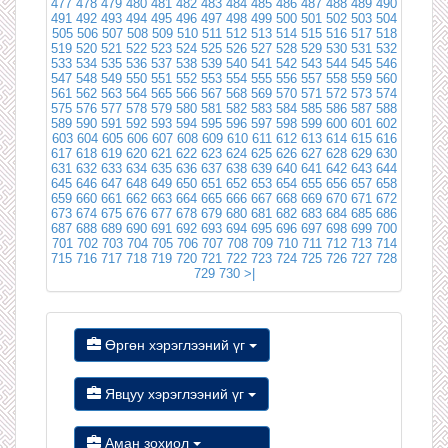
477
478
479
480
481
482
483
484
485
486
487
488
489
490
491
492
493
494
495
496
497
498
499
500
501
502
503
504
505
506
507
508
509
510
511
512
513
514
515
516
517
518
519
520
521
522
523
524
525
526
527
528
529
530
531
532
533
534
535
536
537
538
539
540
541
542
543
544
545
546
547
548
549
550
551
552
553
554
555
556
557
558
559
560
561
562
563
564
565
566
567
568
569
570
571
572
573
574
575
576
577
578
579
580
581
582
583
584
585
586
587
588
589
590
591
592
593
594
595
596
597
598
599
600
601
602
603
604
605
606
607
608
609
610
611
612
613
614
615
616
617
618
619
620
621
622
623
624
625
626
627
628
629
630
631
632
633
634
635
636
637
638
639
640
641
642
643
644
645
646
647
648
649
650
651
652
653
654
655
656
657
658
659
660
661
662
663
664
665
666
667
668
669
670
671
672
673
674
675
676
677
678
679
680
681
682
683
684
685
686
687
688
689
690
691
692
693
694
695
696
697
698
699
700
701
702
703
704
705
706
707
708
709
710
711
712
713
714
715
716
717
718
719
720
721
722
723
724
725
726
727
728
729
730
>|
Өргөн хэрэглээний үг
Явцуу хэрэглээний үг
Аман зохиол