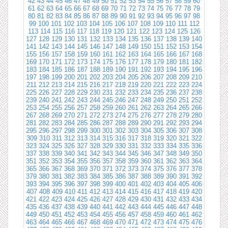
42
43
44
45
46
47
48
49
50
51
52
53
54
55
56
57
58
59
60
61
62
63
64
65
66
67
68
69
70
71
72
73
74
75
76
77
78
79
80
81
82
83
84
85
86
87
88
89
90
91
92
93
94
95
96
97
98
99
100
101
102
103
104
105
106
107
108
109
110
111
112
113
114
115
116
117
118
119
120
121
122
123
124
125
126
127
128
129
130
131
132
133
134
135
136
137
138
139
140
141
142
143
144
145
146
147
148
149
150
151
152
153
154
155
156
157
158
159
160
161
162
163
164
165
166
167
168
169
170
171
172
173
174
175
176
177
178
179
180
181
182
183
184
185
186
187
188
189
190
191
192
193
194
195
196
197
198
199
200
201
202
203
204
205
206
207
208
209
210
211
212
213
214
215
216
217
218
219
220
221
222
223
224
225
226
227
228
229
230
231
232
233
234
235
236
237
238
239
240
241
242
243
244
245
246
247
248
249
250
251
252
253
254
255
256
257
258
259
260
261
262
263
264
265
266
267
268
269
270
271
272
273
274
275
276
277
278
279
280
281
282
283
284
285
286
287
288
289
290
291
292
293
294
295
296
297
298
299
300
301
302
303
304
305
306
307
308
309
310
311
312
313
314
315
316
317
318
319
320
321
322
323
324
325
326
327
328
329
330
331
332
333
334
335
336
337
338
339
340
341
342
343
344
345
346
347
348
349
350
351
352
353
354
355
356
357
358
359
360
361
362
363
364
365
366
367
368
369
370
371
372
373
374
375
376
377
378
379
380
381
382
383
384
385
386
387
388
389
390
391
392
393
394
395
396
397
398
399
400
401
402
403
404
405
406
407
408
409
410
411
412
413
414
415
416
417
418
419
420
421
422
423
424
425
426
427
428
429
430
431
432
433
434
435
436
437
438
439
440
441
442
443
444
445
446
447
448
449
450
451
452
453
454
455
456
457
458
459
460
461
462
463
464
465
466
467
468
469
470
471
472
473
474
475
476