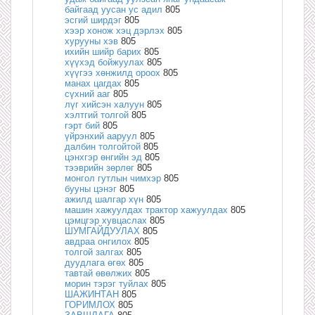
байгаад уусан ус адил
805
эсгий ширдэг
805
хээр хонож хэц дэрлэх
805
хурууны хэв
805
ихийн шийр барих
805
хүүхэд бойжуулах
805
хүүгээ хөнжилд ороох
805
манах цагдах
805
сүхний ааг
805
лүг хийсэн халуун
805
хэлтгий толгой
805
гэрт бий
805
үйрэнхий ааруул
805
далбин толгойтой
805
цэнхгэр өнгийн эд
805
тээврийн зөрлөг
805
монгол гутлын чимхэр
805
бууны цэнэг
805
ажилд шалгар хүн
805
машин хажуулдах трактор хажуулдах
805
цэмцгэр хувцаслах
805
ШУМГАЙДУУЛАХ
805
авдраа онгилох
805
толгой залгах
805
дуудлага өгөх
805
тавтай өвөлжих
805
морин тэрэг туйлах
805
ШАЖИНТАН
805
ГОРИМЛОХ
805