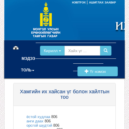
|
НЭВТРЭХ
АШИГЛАХ ЗААВАР
(current)
Кирилл
МЭДЭЭ
ТОЛЬ
Үг нэмэх
Хамгийн их хайсан үг болон хайлтын
тоо
ёстой худлаа
806
анги даах
806
орсгой шүдтэй
806