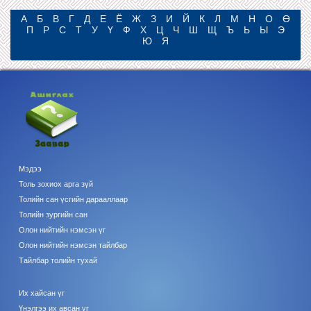
А
Б
В
Г
Д
Е
Ё
Ж
З
И
Й
К
Л
М
Н
О
Ө
П
Р
С
Т
У
Ү
Ф
Х
Ц
Ч
Ш
Щ
Ъ
Ь
Ы
Э
Ю
Я
Мэдээ
Толь зохиох арга зүй
Толийн сан үсгийн дарааллаар
Толийн зургийн сан
Олон нийтийн нэмсэн үг
Олон нийтийн нэмсэн тайлбар
Тайлбар толийн тухай
Их хайсан үг
Үнэлгээ их авсан үг