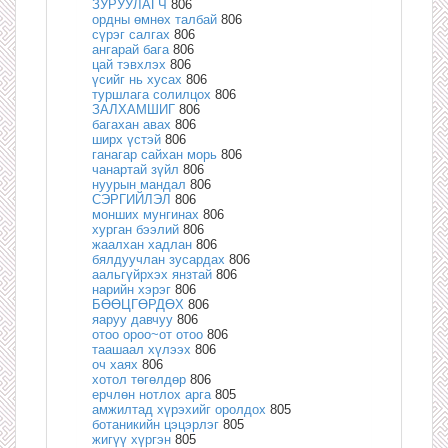
ЗУРУУЛАГЧ
806
ордны өмнөх талбай
806
сүрэг салгах
806
ангарай бага
806
цай тэвхлэх
806
үсийг нь хусах
806
туршлага солилцох
806
ЗАЛХАМШИГ
806
багахан авах
806
ширх үстэй
806
ганагар сайхан морь
806
чанартай зүйл
806
нуурын мандал
806
СЭРГИЙЛЭЛ
806
монших мунгинах
806
хурган бээлий
806
жаалхан хадлан
806
бялдуучлан зусардах
806
аальгүйрхэх янзтай
806
нарийн хэрэг
806
БӨӨЦГӨРДӨХ
806
яаруу давчуу
806
отоо ороо~от отоо
806
таашаал хүлээх
806
оч хаях
806
хотол төгөлдөр
806
ерчлөн нотлох арга
805
амжилтад хүрэхийг оролдох
805
ботаникийн цэцэрлэг
805
жигүү хүргэн
805