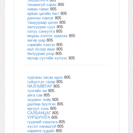
ЗАВШЛАГА
805
тачаангуй харах
805
хөвөн тавих
805
арван цагийн багт
805
данхны хавхаг
805
ташуураар цохих
805
залхууран суух
805
хатуу сануулга
805
модны холтос шаалах
805
ангир шар
805
сарвайн хэвтэх
805
ишт ёсоор явах
805
бялуурам үнэр
805
мухар сүсгийн хүлээс
805
хурганы засаа идэх
805
гүйцэтгэх газар
805
НАЗГАЙВТАР
805
тунгийн эм
805
аяга сав
805
зүүрмэг нойр
805
далбаа буулгах
805
өргүүл хонь
805
САЛБАНЦАГ
805
УУРШУУЛГА
805
гүүрний хашлага
805
хүсэл ханашгүй
805
хөрөнгө гудайх
805