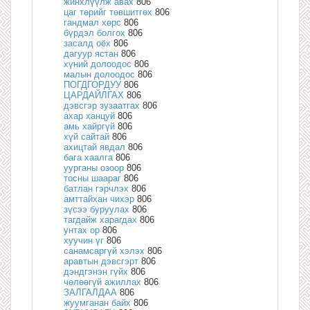
жинхлүүлж авах
806
цаг төрийг төвшитгөх
806
гандмал хөрс
806
бүрдэл болгох
806
засалд оёх
806
дагуур ястан
806
хүний долоодос
806
малын долоодос
806
ПОГДГОРДУУ
806
ЦАРДАЙЛГАХ
806
дэвсгэр зузаатгах
806
ахар ханцуй
806
амь хайргүй
806
хүй сайтай
806
ахицтай явдал
806
бага хаалга
806
уурганы озоор
806
тосны шаараг
806
батлан гэрчлэх
806
амттайхан чихэр
806
зүсээ буруулах
806
тагдайж харагдах
806
унтах ор
806
хуучин үг
806
санамсаргүй хэлэх
806
аравтын дэвсгэрт
806
дэндгэнэн гүйх
806
чөлөөгүй ажиллах
806
ЗАЛГАЛДАА
806
жуумганан байх
806