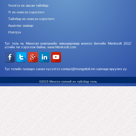
Үнэлгээ их авсан тайлбар
Үг их нэмсэн хэрэглэгч
Тайлбар их нэмсэн хэрэглэгч
Ашиглах заавар
Нэвтрэх
Тус толь нь Мөнхгал компанийн зөвшөөрлөөр монгол бичгийн ‘Menksoft 2012’
үсгийн тиг хэрэглэж байна.
www.Menksoft.com
Тус толийн талаарх санал хүсэлтээ contact@mongoltoli.mn хаягаар ирүүлнэ үү.
©2015 Монгол хэлний их тайлбар толь