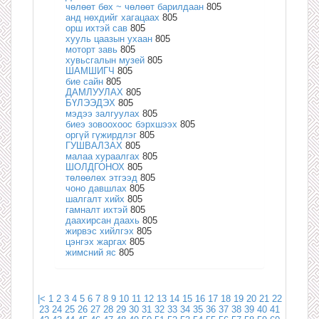
чөлөөт бөх ~ чөлөөт барилдаан
805
анд нөхдийг хагацаах
805
орш ихтэй сав
805
хууль цаазын ухаан
805
моторт завь
805
хувьсгалын музей
805
ШАМШИГЧ
805
бие сайн
805
ДАМЛУУЛАХ
805
БҮЛЭЭДЭХ
805
мэдээ залгуулах
805
биеэ зовоохоос бэрхшээх
805
оргүй гүжирдлэг
805
ГУШВАЛЗАХ
805
малаа хураалгах
805
ШОЛДГОНОХ
805
төлөөлөх этгээд
805
чоно давшлах
805
шалгалт хийх
805
гамналт ихтэй
805
даахирсан даахь
805
жирвэс хийлгэх
805
цэнгэх жаргах
805
жимсний яс
805
|<
1
2
3
4
5
6
7
8
9
10
11
12
13
14
15
16
17
18
19
20
21
22
23
24
25
26
27
28
29
30
31
32
33
34
35
36
37
38
39
40
41