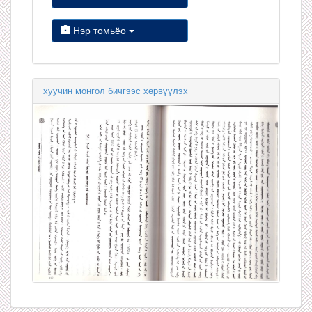
Нэр томьёо
хуучин монгол бичгээс хөрвүүлэх