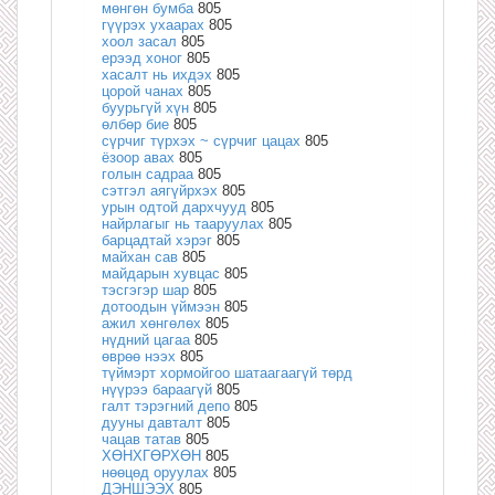
мөнгөн бумба
805
гүүрэх ухаарах
805
хоол засал
805
ерээд хоног
805
хасалт нь ихдэх
805
цорой чанах
805
буурьгүй хүн
805
өлбөр бие
805
сүрчиг түрхэх ~ сүрчиг цацах
805
ёзоор авах
805
голын садраа
805
сэтгэл аягүйрхэх
805
урын одтой дархчууд
805
найрлагыг нь тааруулах
805
барцадтай хэрэг
805
майхан сав
805
майдарын хувцас
805
тэсгэгэр шар
805
дотоодын үймээн
805
ажил хөнгөлөх
805
нүдний цагаа
805
өврөө нээх
805
түймэрт хормойгоо шатаагаагүй төрд
нүүрээ бараагүй
805
галт тэрэгний депо
805
дууны давталт
805
чацав татав
805
ХӨНХГӨРХӨН
805
нөөцөд оруулах
805
ДЭНШЭЭХ
805