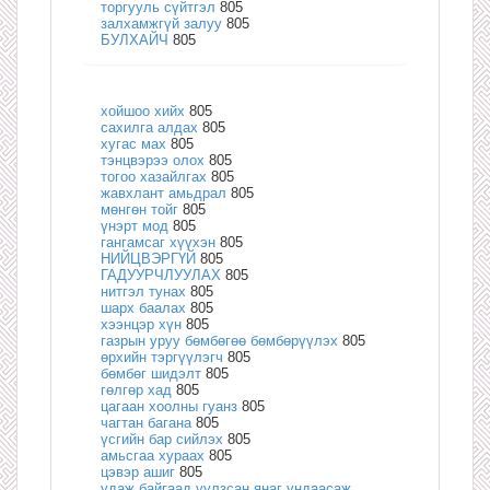
торгууль сүйтгэл
805
залхамжгүй залуу
805
БУЛХАЙЧ
805
хойшоо хийх
805
сахилга алдах
805
хугас мах
805
тэнцвэрээ олох
805
тогоо хазайлгах
805
жавхлант амьдрал
805
мөнгөн тойг
805
үнэрт мод
805
гангамсаг хүүхэн
805
НИЙЦВЭРГҮЙ
805
ГАДУУРЧЛУУЛАХ
805
нитгэл тунах
805
шарх баалах
805
хээнцэр хүн
805
газрын уруу бөмбөгөө бөмбөрүүлэх
805
өрхийн тэргүүлэгч
805
бөмбөг шидэлт
805
гөлгөр хад
805
цагаан хоолны гуанз
805
чагтан багана
805
үсгийн бар сийлэх
805
амьсгаа хураах
805
цэвэр ашиг
805
удаж байгаад уулзсан янаг ундаасаж