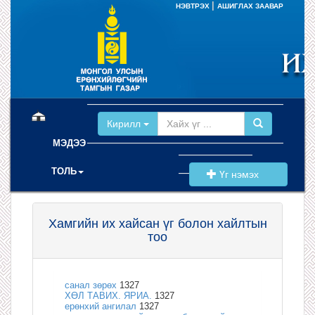
|
НЭВТРЭХ
АШИГЛАХ ЗААВАР
(current)
Кирилл
МЭДЭЭ
ТОЛЬ
Үг нэмэх
Хамгийн их хайсан үг болон хайлтын
тоо
санал зөрөх
1327
ХӨЛ ТАВИХ. ЯРИА.
1327
ерөнхий ангилал
1327