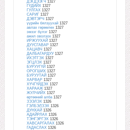
ДЭГДЭЭГЧ
1327
ГҮДИЙХ
1327
ГУЛГАХ
1327
САРИГ
1327
ДЭВТЭРЧ
1327
үүрийн бялзуухай
1327
авлах гөрөөлөх
1327
эмзэг бүлэг
1327
ажил оволзох
1327
ИРЖУУХАЙ
1327
ДУУСГАВАР
1327
ХАЦАВЧ
1327
ДАЛБАГАРДУУ
1327
ИХЭТГЭХ
1327
ЭГЦЛЭХ
1327
БУРУУГҮЙ
1327
ОРОГШИХ
1327
БУРУУТАЙ
1327
ХАРВАР
1327
ХҮЧГҮЙДЭХ
1327
ХАРААЖ
1327
ЖУЛЧИЙХ
1327
өртөөний алба
1327
ЗЭЭЛЭХ
1326
ГЭЛБЭЛЗЭХ
1326
ДУНХАЙ
1326
АДАЙРЛАХ
1326
ТЭНГЭРГЭХ
1326
ХАВСАРГАЛАХ
1326
ГАДАСЛАХ
1326