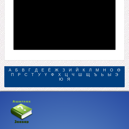
А
Б
В
Г
Д
Е
Ё
Ж
З
И
Й
К
Л
М
Н
О
Ө
П
Р
С
Т
У
Ү
Ф
Х
Ц
Ч
Ш
Щ
Ъ
Ь
Ы
Э
Ю
Я