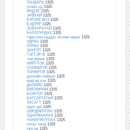
ГАНДАРЬ
1325
улаан уд
1325
ИНДЭХ
1325
ЗАВХАЙ
1325
БҮРЭЛГЭНЭ
1325
БЭДҮҮР
1325
ЗОВУУРЬТАЙ
1325
БАЛЛУУРДАХ
1325
тарьснаа хаддаг, өгснөө авдаг
1325
УДРАХ
1325
УУРАХ
1325
ЗАНГИТ
1325
ТЭГТЭРЭГ
1325
том жижиг
1325
НИЙТЛЭХ
1325
САНАШГҮЙ
1325
ТОНЖРОХ
1325
дэлхийн байдал
1325
маргаа хүн
1325
ДАЛИЙХ
1325
БӨГЛӨРӨӨ
1325
БОЖГОР
1325
БАГСАРГАТАЙ
1325
ЗАСАГТ
1325
одоо цаг
1325
ЦӨРДИЙЛГӨХ
1325
АДАРМААЛАХ
1325
ЧАНАРЖУУЛАХ
1325
хатуу чанд
1325
хүн од
1325