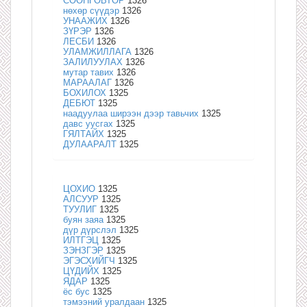
СӨӨНГӨВТӨР
1326
нөхөр сүүдэр
1326
УНААЖИХ
1326
ЗҮРЭР
1326
ЛЕСБИ
1326
УЛАМЖИЛЛАГА
1326
ЗАЛИЛУУЛАХ
1326
мутар тавих
1326
МАРААЛАГ
1326
БОХИЛОХ
1325
ДЕБЮТ
1325
наадуулаа ширээн дээр тавьчих
1325
давс уусгах
1325
ГЯЛТАЙХ
1325
ДУЛААРАЛТ
1325
ЦОХИО
1325
АЛСУУР
1325
ТУУЛИГ
1325
буян заяа
1325
дүр дүрслэл
1325
ИЛТГЭЦ
1325
ЗЭНЗГЭР
1325
ЭГЭСХИЙГЧ
1325
ЦҮДИЙХ
1325
ЯДАР
1325
ёс бус
1325
тэмээний уралдаан
1325