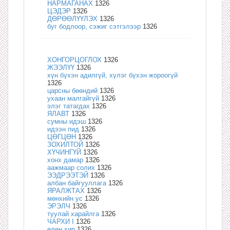
НАРМАГАНАХ
1326
ЦЭДЭР
1326
ДӨРӨӨЛҮҮЛЭХ
1326
буг бодлоор, сэжиг сэтгэлээр
1326
ХОНГОРЦОГЛОХ
1326
ЖЭЭЛҮҮ
1326
хүн бүхэн адилгүй, хүлэг бүхэн жороогүй
1326
царсны бөөндий
1326
ухаан малгайгүй
1326
элэг татагдах
1326
ЯЛАВТ
1326
сумны идэш
1326
идээн пид
1326
ЦӨГЦӨН
1326
ЗОХИЛТОЙ
1326
ХҮЧИНГҮЙ
1326
хонх дамар
1326
аажмаар солих
1326
ЭЭДРЭЭТЭЙ
1326
албан байгууллага
1326
ЯРАЛЖТАХ
1326
мөнхийн ус
1326
ЭРЭЛЧ
1326
туулай харайлга
1326
ЧАРХИ I
1326
өлөн хир
1326