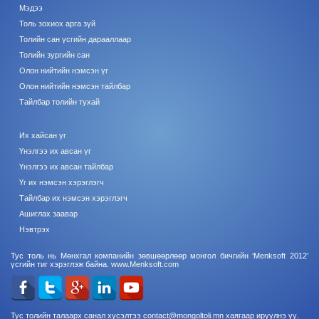
Мэдээ
Толь зохиох арга зүй
Толийн сан үсгийн дарааллаар
Толийн зургийн сан
Олон нийтийн нэмсэн үг
Олон нийтийн нэмсэн тайлбар
Тайлбар толийн тухай
Их хайсан үг
Үнэлгээ их авсан үг
Үнэлгээ их авсан тайлбар
Үг их нэмсэн хэрэглэгч
Тайлбар их нэмсэн хэрэглэгч
Ашиглах заавар
Нэвтрэх
Тус толь нь Мөнхгал компанийн зөвшөөрлөөр монгол бичгийн ‘Menksoft 2012’
үсгийн тиг хэрэглэж байна.
www.Menksoft.com
Тус толийн талаарх санал хүсэлтээ contact@mongoltoli.mn хаягаар ирүүлнэ үү.