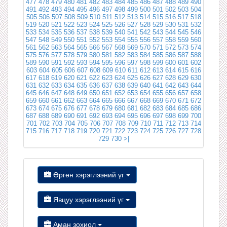
477
478
479
480
481
482
483
484
485
486
487
488
489
490
491
492
493
494
495
496
497
498
499
500
501
502
503
504
505
506
507
508
509
510
511
512
513
514
515
516
517
518
519
520
521
522
523
524
525
526
527
528
529
530
531
532
533
534
535
536
537
538
539
540
541
542
543
544
545
546
547
548
549
550
551
552
553
554
555
556
557
558
559
560
561
562
563
564
565
566
567
568
569
570
571
572
573
574
575
576
577
578
579
580
581
582
583
584
585
586
587
588
589
590
591
592
593
594
595
596
597
598
599
600
601
602
603
604
605
606
607
608
609
610
611
612
613
614
615
616
617
618
619
620
621
622
623
624
625
626
627
628
629
630
631
632
633
634
635
636
637
638
639
640
641
642
643
644
645
646
647
648
649
650
651
652
653
654
655
656
657
658
659
660
661
662
663
664
665
666
667
668
669
670
671
672
673
674
675
676
677
678
679
680
681
682
683
684
685
686
687
688
689
690
691
692
693
694
695
696
697
698
699
700
701
702
703
704
705
706
707
708
709
710
711
712
713
714
715
716
717
718
719
720
721
722
723
724
725
726
727
728
729
730
>|
Өргөн хэрэглээний үг
Явцуу хэрэглээний үг
Аман зохиол