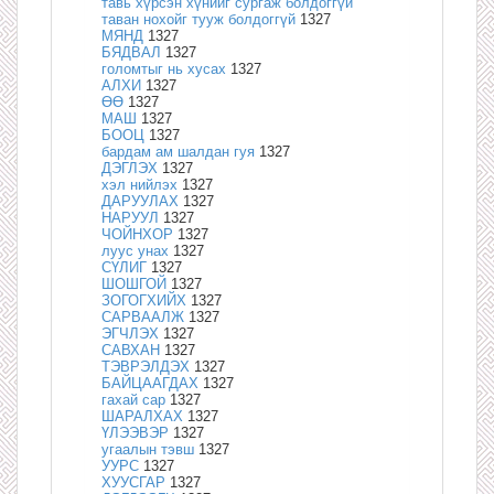
тавь хүрсэн хүнийг сургаж болдоггүй
таван нохойг тууж болдоггүй
1327
МЯНД
1327
БЯДВАЛ
1327
голомтыг нь хусах
1327
АЛХИ
1327
ӨӨ
1327
МАШ
1327
БООЦ
1327
бардам ам шалдан гуя
1327
ДЭГЛЭХ
1327
хэл нийлэх
1327
ДАРУУЛАХ
1327
НАРУУЛ
1327
ЧОЙНХОР
1327
луус унах
1327
СҮЛИГ
1327
ШОШГОЙ
1327
ЗОГОГХИЙХ
1327
САРВААЛЖ
1327
ЭГЧЛЭХ
1327
САВХАН
1327
ТЭВРЭЛДЭХ
1327
БАЙЦААГДАХ
1327
гахай сар
1327
ШАРАЛХАХ
1327
ҮЛЭЭВЭР
1327
угаалын тэвш
1327
УУРС
1327
ХУУСГАР
1327