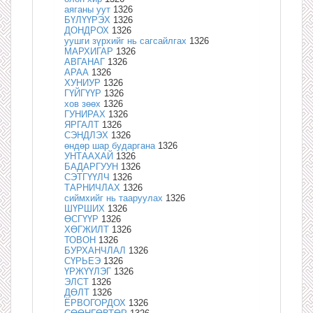
аяганы уут
1326
БҮЛҮҮРЭХ
1326
ДОНДРОХ
1326
уушги зүрхийг нь сагсайлгах
1326
МАРХИГАР
1326
АВГАНАГ
1326
АРАА
1326
ХУНИУР
1326
ГҮЙГҮҮР
1326
хов зөөх
1326
ГУНИРАХ
1326
ЯРГАЛТ
1326
СЭНДЛЭХ
1326
өндөр шар бударгана
1326
УНТААХАЙ
1326
БАДАРГУУН
1326
СЭТГҮҮЛЧ
1326
ТАРНИЧЛАХ
1326
сиймхийг нь тааруулах
1326
ШҮРШИХ
1326
ӨСГҮҮР
1326
ХӨГЖИЛТ
1326
ТОВОН
1326
БУРХАНЧЛАЛ
1326
СҮРЬЕЭ
1326
ҮРЖҮҮЛЭГ
1326
ЭЛСТ
1326
ДӨЛТ
1326
ЁРВОГОРДОХ
1326