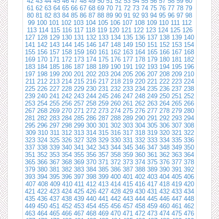
42
43
44
45
46
47
48
49
50
51
52
53
54
55
56
57
58
59
60
61
62
63
64
65
66
67
68
69
70
71
72
73
74
75
76
77
78
79
80
81
82
83
84
85
86
87
88
89
90
91
92
93
94
95
96
97
98
99
100
101
102
103
104
105
106
107
108
109
110
111
112
113
114
115
116
117
118
119
120
121
122
123
124
125
126
127
128
129
130
131
132
133
134
135
136
137
138
139
140
141
142
143
144
145
146
147
148
149
150
151
152
153
154
155
156
157
158
159
160
161
162
163
164
165
166
167
168
169
170
171
172
173
174
175
176
177
178
179
180
181
182
183
184
185
186
187
188
189
190
191
192
193
194
195
196
197
198
199
200
201
202
203
204
205
206
207
208
209
210
211
212
213
214
215
216
217
218
219
220
221
222
223
224
225
226
227
228
229
230
231
232
233
234
235
236
237
238
239
240
241
242
243
244
245
246
247
248
249
250
251
252
253
254
255
256
257
258
259
260
261
262
263
264
265
266
267
268
269
270
271
272
273
274
275
276
277
278
279
280
281
282
283
284
285
286
287
288
289
290
291
292
293
294
295
296
297
298
299
300
301
302
303
304
305
306
307
308
309
310
311
312
313
314
315
316
317
318
319
320
321
322
323
324
325
326
327
328
329
330
331
332
333
334
335
336
337
338
339
340
341
342
343
344
345
346
347
348
349
350
351
352
353
354
355
356
357
358
359
360
361
362
363
364
365
366
367
368
369
370
371
372
373
374
375
376
377
378
379
380
381
382
383
384
385
386
387
388
389
390
391
392
393
394
395
396
397
398
399
400
401
402
403
404
405
406
407
408
409
410
411
412
413
414
415
416
417
418
419
420
421
422
423
424
425
426
427
428
429
430
431
432
433
434
435
436
437
438
439
440
441
442
443
444
445
446
447
448
449
450
451
452
453
454
455
456
457
458
459
460
461
462
463
464
465
466
467
468
469
470
471
472
473
474
475
476