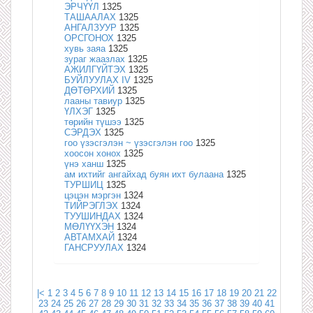
ЭРЧҮҮЛ
1325
ТАШААЛАХ
1325
АНГАЛЗУУР
1325
ОРСГОНОХ
1325
хувь заяа
1325
зураг жаазлах
1325
АЖИЛГҮЙТЭХ
1325
БУЙЛУУЛАХ IV
1325
ДӨТӨРХИЙ
1325
лааны тавиур
1325
ҮЛХЭГ
1325
төрийн түшээ
1325
СЭРДЭХ
1325
гоо үзэсгэлэн ~ үзэсгэлэн гоо
1325
хоосон хонох
1325
үнэ ханш
1325
ам ихтийг ангайхад буян ихт булаана
1325
ТУРШИЦ
1325
цэцэн мэргэн
1324
ТИЙРЭГЛЭХ
1324
ТУУШИНДАХ
1324
МӨЛҮҮХЭН
1324
АВТАМХАЙ
1324
ГАНСРУУЛАХ
1324
|<
1
2
3
4
5
6
7
8
9
10
11
12
13
14
15
16
17
18
19
20
21
22
23
24
25
26
27
28
29
30
31
32
33
34
35
36
37
38
39
40
41