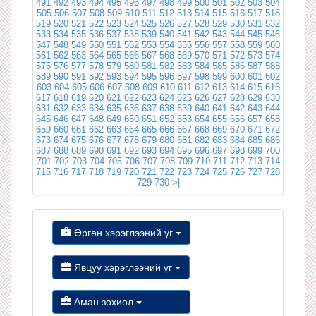
491
492
493
494
495
496
497
498
499
500
501
502
503
504
505
506
507
508
509
510
511
512
513
514
515
516
517
518
519
520
521
522
523
524
525
526
527
528
529
530
531
532
533
534
535
536
537
538
539
540
541
542
543
544
545
546
547
548
549
550
551
552
553
554
555
556
557
558
559
560
561
562
563
564
565
566
567
568
569
570
571
572
573
574
575
576
577
578
579
580
581
582
583
584
585
586
587
588
589
590
591
592
593
594
595
596
597
598
599
600
601
602
603
604
605
606
607
608
609
610
611
612
613
614
615
616
617
618
619
620
621
622
623
624
625
626
627
628
629
630
631
632
633
634
635
636
637
638
639
640
641
642
643
644
645
646
647
648
649
650
651
652
653
654
655
656
657
658
659
660
661
662
663
664
665
666
667
668
669
670
671
672
673
674
675
676
677
678
679
680
681
682
683
684
685
686
687
688
689
690
691
692
693
694
695
696
697
698
699
700
701
702
703
704
705
706
707
708
709
710
711
712
713
714
715
716
717
718
719
720
721
722
723
724
725
726
727
728
729
730
>|
Өргөн хэрэглээний үг
Явцуу хэрэглээний үг
Аман зохиол