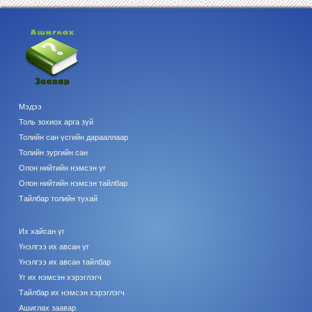
Мэдээ
Толь зохиох арга зүй
Толийн сан үсгийн дарааллаар
Толийн зургийн сан
Олон нийтийн нэмсэн үг
Олон нийтийн нэмсэн тайлбар
Тайлбар толийн тухай
Их хайсан үг
Үнэлгээ их авсан үг
Үнэлгээ их авсан тайлбар
Үг их нэмсэн хэрэглэгч
Тайлбар их нэмсэн хэрэглэгч
Ашиглах заавар