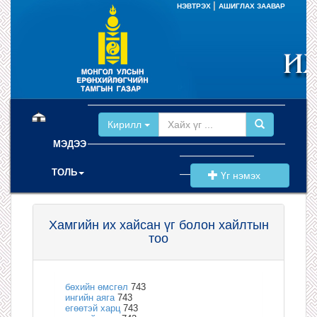
|
НЭВТРЭХ
АШИГЛАХ ЗААВАР
(current)
Кирилл
МЭДЭЭ
ТОЛЬ
Үг нэмэх
Хамгийн их хайсан үг болон хайлтын
тоо
бөхийн өмсгөл
743
ингийн аяга
743
егөөтэй харц
743