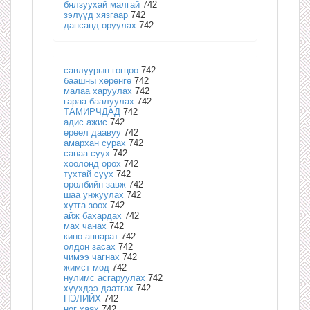
бялзуухай малгай
742
зэлүүд хязгаар
742
дансанд оруулах
742
савлуурын гогцоо
742
баашны хөрөнгө
742
малаа харуулах
742
гараа баалуулах
742
ТАМИРЧДАД
742
адис ажис
742
өрөөл даавуу
742
амархан сурах
742
санаа суух
742
хоолонд орох
742
тухтай суух
742
өрөлбийн завж
742
шаа унжуулах
742
хутга зоох
742
айж бахардах
742
мах чанах
742
кино аппарат
742
олдон засах
742
чимээ чагнах
742
жимст мод
742
нулимс асгаруулах
742
хүүхдээ даатгах
742
ПЭЛИЙХ
742
ног хаях
742