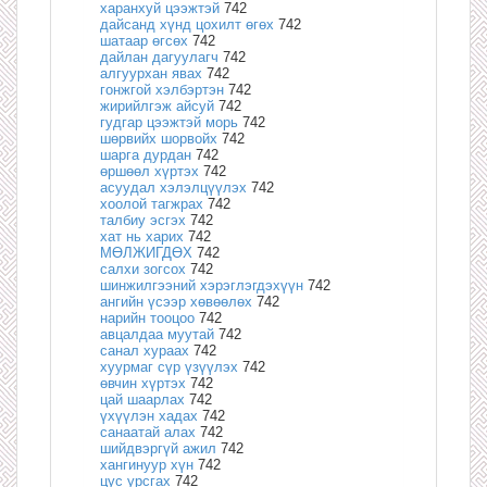
харанхуй цээжтэй
742
дайсанд хүнд цохилт өгөх
742
шатаар өгсөх
742
дайлан дагуулагч
742
алгуурхан явах
742
гонжгой хэлбэртэн
742
жирийлгэж айсуй
742
гудгар цээжтэй морь
742
шөрвийх шорвойх
742
шарга дурдан
742
өршөөл хүртэх
742
асуудал хэлэлцүүлэх
742
хоолой тагжрах
742
талбиу эсгэх
742
хат нь харих
742
МӨЛЖИГДӨХ
742
салхи зогсох
742
шинжилгээний хэрэглэгдэхүүн
742
ангийн үсээр хөвөөлөх
742
нарийн тооцоо
742
авцалдаа муутай
742
санал хураах
742
хуурмаг сүр үзүүлэх
742
өвчин хүртэх
742
цай шаарлах
742
үхүүлэн хадах
742
санаатай алах
742
шийдвэргүй ажил
742
хангинуур хүн
742
цус урсгах
742