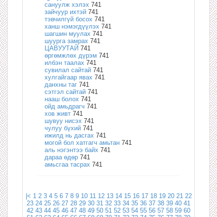
сануулж хэлэх
741
зайчуур ихтэй
741
тэвчилгүй босох
741
ханш нэмэгдүүлэх
741
шагшин муулах
741
шуурга замрах
741
ЦАВУУТАЙ
741
өргөмжлөх дүрэм
741
илбэн таалах
741
сувилал сайтай
741
хулгайгаар явах
741
данхны таг
741
сэтгэл сайтай
741
нааш болох
741
ойд амьдрагч
741
хов живт
741
шувуу нисэх
741
чулуу бүхий
741
ижилд нь дасгах
741
могой бол хатгагч амьтан
741
аль нэгэнтээ байх
741
дараа өдөр
741
амьсгаа тасрах
741
|<
1
2
3
4
5
6
7
8
9
10
11
12
13
14
15
16
17
18
19
20
21
22
23
24
25
26
27
28
29
30
31
32
33
34
35
36
37
38
39
40
41
42
43
44
45
46
47
48
49
50
51
52
53
54
55
56
57
58
59
60