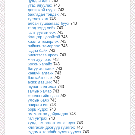
цувдай идэх
743
утас явуулах
743
давирхай нүүрс
743
бажгадан тэвдэх
743
туслах хэл
743
албан тушаалаас буух
743
тэрд тэрд хийх
743
галт уулын өрх
743
бөлцгөр царайтай
743
хаалга төмөрлөх
743
пийшин төмөрлөх
743
гадна байх
743
биенээсээ өрсөх
743
жил хуучрах
743
босон харайх
743
битүү хөлслөх
743
ханцуй агдайх
743
балтайж явах
743
ахиж давших
743
шунаг залгилах
743
замын хамар
743
жорлонгийн цаас
743
улсын баяр
743
авирагч иш
743
борц нүдэх
743
ам мөлтөс дайралдах
743
гал унтрах
743
хүнд юм өргөж тэнхээдэх
743
хялгасан дээгүүр гүйлгэх
743
гудамж талбайг зүлэгжүүлэх
743