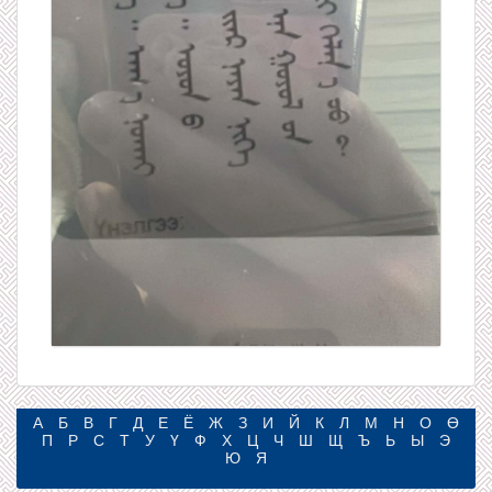
А
Б
В
Г
Д
Е
Ё
Ж
З
И
Й
К
Л
М
Н
О
Ө
П
Р
С
Т
У
Ү
Ф
Х
Ц
Ч
Ш
Щ
Ъ
Ь
Ы
Э
Ю
Я