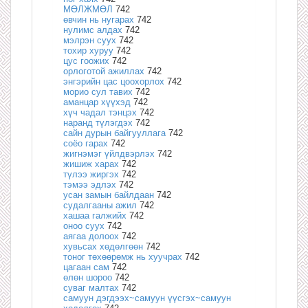
МӨЛЖМӨЛ
742
өвчин нь нугарах
742
нулимс алдах
742
мэлрэн суух
742
тохир хуруу
742
цус гоожих
742
орлоготой ажиллах
742
энгэрийн цас цоохорлох
742
морио сул тавих
742
аманцар хүүхэд
742
хүч чадал тэнцэх
742
наранд түлэгдэх
742
сайн дурын байгууллага
742
соёо гарах
742
жигнэмэг үйлдвэрлэх
742
жишиж харах
742
түлээ жиргэх
742
тэмээ эдлэх
742
усан замын байлдаан
742
судалгааны ажил
742
хашаа галжийх
742
оноо суух
742
аягаа долоох
742
хувьсах хөдөлгөөн
742
тоног төхөөрөмж нь хуучрах
742
цагаан сам
742
өлөн шороо
742
суваг малтах
742
самуун дэгдээх~самуун үүсгэх~самуун