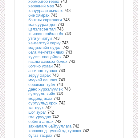
хормойгоо гөвөх
743
хөрөөний мөр
743
хануураар эмчлэх
743
бие хямрах
743
банкны харилцагч
743
мансуурах дон
743
цэлэлзсэн тал
743
хэчнээн сайхан бэ
743
утга учиргүй
743
хангалтгүй хариу
743
мэдрэлийн судал
743
бага мөнгөтэй явах
743
хүүгээ хаацайлах
743
насны хэмжээ болох
743
богино ухаан
743
ангилан хуваах
743
зөрүү харах
743
муухай аашлах
743
соронзон туйл
743
данс хүрээлүүлэх
743
сургууль хийх
743
модонд асах
743
сургуульд орох
742
таг суух
742
шог зураг
742
гол уруудах
742
сойлго алдах
742
захиалагч байгууллага
742
хоршоонд түүхий эд тушаах
742
бүгээ тасрах
742