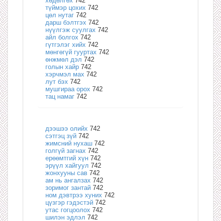
хөдөлгөх
742
түймэр цохих
742
цөл нутаг
742
дарш бэлтгэх
742
нүүлгэж суулгах
742
айл болгох
742
гүтгэлэг хийх
742
мөнгөгүй гууртах
742
өнжмөл дэл
742
голын хайр
742
хэрчмэл мах
742
лут бэх
742
мушгираа орох
742
тац намаг
742
дээшээ олийх
742
сэтгэц зүй
742
жимсний нухаш
742
голгүй загнах
742
ерөөмтгий хүн
742
эрүүл хайгуул
742
жонхууны сав
742
ам нь ангалзах
742
зоримог зантай
742
ном дэвтрээ хуних
742
цүзгэр гэдэстэй
742
утас гогцоолох
742
шилэн эдлэл
742