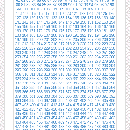
61
62
63
64
65
66
67
68
69
70
71
72
73
74
75
76
77
78
79
80
81
82
83
84
85
86
87
88
89
90
91
92
93
94
95
96
97
98
99
100
101
102
103
104
105
106
107
108
109
110
111
112
113
114
115
116
117
118
119
120
121
122
123
124
125
126
127
128
129
130
131
132
133
134
135
136
137
138
139
140
141
142
143
144
145
146
147
148
149
150
151
152
153
154
155
156
157
158
159
160
161
162
163
164
165
166
167
168
169
170
171
172
173
174
175
176
177
178
179
180
181
182
183
184
185
186
187
188
189
190
191
192
193
194
195
196
197
198
199
200
201
202
203
204
205
206
207
208
209
210
211
212
213
214
215
216
217
218
219
220
221
222
223
224
225
226
227
228
229
230
231
232
233
234
235
236
237
238
239
240
241
242
243
244
245
246
247
248
249
250
251
252
253
254
255
256
257
258
259
260
261
262
263
264
265
266
267
268
269
270
271
272
273
274
275
276
277
278
279
280
281
282
283
284
285
286
287
288
289
290
291
292
293
294
295
296
297
298
299
300
301
302
303
304
305
306
307
308
309
310
311
312
313
314
315
316
317
318
319
320
321
322
323
324
325
326
327
328
329
330
331
332
333
334
335
336
337
338
339
340
341
342
343
344
345
346
347
348
349
350
351
352
353
354
355
356
357
358
359
360
361
362
363
364
365
366
367
368
369
370
371
372
373
374
375
376
377
378
379
380
381
382
383
384
385
386
387
388
389
390
391
392
393
394
395
396
397
398
399
400
401
402
403
404
405
406
407
408
409
410
411
412
413
414
415
416
417
418
419
420
421
422
423
424
425
426
427
428
429
430
431
432
433
434
435
436
437
438
439
440
441
442
443
444
445
446
447
448
449
450
451
452
453
454
455
456
457
458
459
460
461
462
463
464
465
466
467
468
469
470
471
472
473
474
475
476
477
478
479
480
481
482
483
484
485
486
487
488
489
490