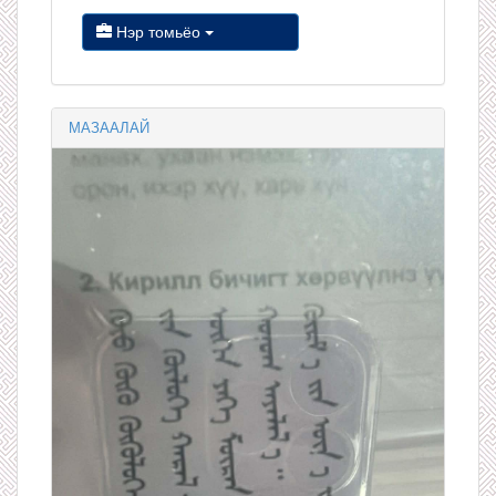
Нэр томьёо
МАЗААЛАЙ