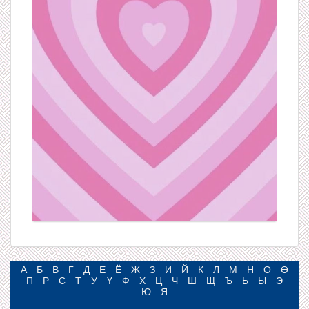
А
Б
В
Г
Д
Е
Ё
Ж
З
И
Й
К
Л
М
Н
О
Ө
П
Р
С
Т
У
Ү
Ф
Х
Ц
Ч
Ш
Щ
Ъ
Ь
Ы
Э
Ю
Я