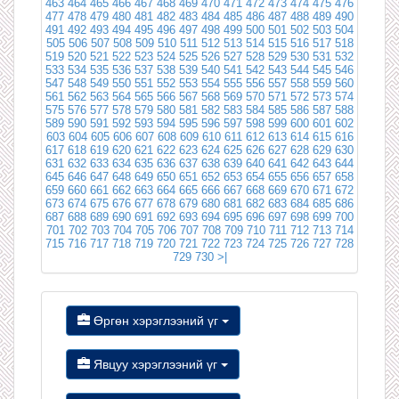
463
464
465
466
467
468
469
470
471
472
473
474
475
476
477
478
479
480
481
482
483
484
485
486
487
488
489
490
491
492
493
494
495
496
497
498
499
500
501
502
503
504
505
506
507
508
509
510
511
512
513
514
515
516
517
518
519
520
521
522
523
524
525
526
527
528
529
530
531
532
533
534
535
536
537
538
539
540
541
542
543
544
545
546
547
548
549
550
551
552
553
554
555
556
557
558
559
560
561
562
563
564
565
566
567
568
569
570
571
572
573
574
575
576
577
578
579
580
581
582
583
584
585
586
587
588
589
590
591
592
593
594
595
596
597
598
599
600
601
602
603
604
605
606
607
608
609
610
611
612
613
614
615
616
617
618
619
620
621
622
623
624
625
626
627
628
629
630
631
632
633
634
635
636
637
638
639
640
641
642
643
644
645
646
647
648
649
650
651
652
653
654
655
656
657
658
659
660
661
662
663
664
665
666
667
668
669
670
671
672
673
674
675
676
677
678
679
680
681
682
683
684
685
686
687
688
689
690
691
692
693
694
695
696
697
698
699
700
701
702
703
704
705
706
707
708
709
710
711
712
713
714
715
716
717
718
719
720
721
722
723
724
725
726
727
728
729
730
>|
Өргөн хэрэглээний үг
Явцуу хэрэглээний үг