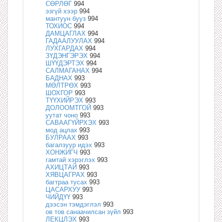
СӨРЛӨГ
994
эзгүй хээр
994
мантуун бууз
994
ТОХИОС
994
ДАМЦАГЛАХ
994
ГАДААЛУУЛАХ
994
ЛУХГАРДАХ
994
ЗҮДЭНГЭРЭХ
994
ШҮҮДЭРТЭХ
994
САЛМАГАНАХ
994
БАДНАХ
993
МӨЛТРӨХ
993
ШОХГОР
993
ТҮҮХИЙРЭХ
993
ДОЛООМТГОЙ
993
уутат чоно
993
САВААГҮЙРХЭХ
993
мод ацлах
993
БУЛРААХ
993
багалзуур идэх
993
ХОНЖИГЧ
993
гамтай хэрэглэх
993
АХИЦТАЙ
993
ХЯВЦАГРАХ
993
багтраа тусах
993
ЦАСАРХУУ
993
ЧИЙДҮҮ
993
дээсэн тэмдэглэл
993
ов тов санаачилсан зүйл
993
ЛЕКЦЛЭХ
993