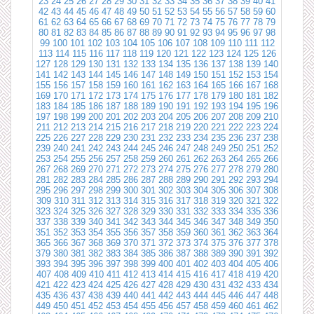
23
24
25
26
27
28
29
30
31
32
33
34
35
36
37
38
39
40
41
42
43
44
45
46
47
48
49
50
51
52
53
54
55
56
57
58
59
60
61
62
63
64
65
66
67
68
69
70
71
72
73
74
75
76
77
78
79
80
81
82
83
84
85
86
87
88
89
90
91
92
93
94
95
96
97
98
99
100
101
102
103
104
105
106
107
108
109
110
111
112
113
114
115
116
117
118
119
120
121
122
123
124
125
126
127
128
129
130
131
132
133
134
135
136
137
138
139
140
141
142
143
144
145
146
147
148
149
150
151
152
153
154
155
156
157
158
159
160
161
162
163
164
165
166
167
168
169
170
171
172
173
174
175
176
177
178
179
180
181
182
183
184
185
186
187
188
189
190
191
192
193
194
195
196
197
198
199
200
201
202
203
204
205
206
207
208
209
210
211
212
213
214
215
216
217
218
219
220
221
222
223
224
225
226
227
228
229
230
231
232
233
234
235
236
237
238
239
240
241
242
243
244
245
246
247
248
249
250
251
252
253
254
255
256
257
258
259
260
261
262
263
264
265
266
267
268
269
270
271
272
273
274
275
276
277
278
279
280
281
282
283
284
285
286
287
288
289
290
291
292
293
294
295
296
297
298
299
300
301
302
303
304
305
306
307
308
309
310
311
312
313
314
315
316
317
318
319
320
321
322
323
324
325
326
327
328
329
330
331
332
333
334
335
336
337
338
339
340
341
342
343
344
345
346
347
348
349
350
351
352
353
354
355
356
357
358
359
360
361
362
363
364
365
366
367
368
369
370
371
372
373
374
375
376
377
378
379
380
381
382
383
384
385
386
387
388
389
390
391
392
393
394
395
396
397
398
399
400
401
402
403
404
405
406
407
408
409
410
411
412
413
414
415
416
417
418
419
420
421
422
423
424
425
426
427
428
429
430
431
432
433
434
435
436
437
438
439
440
441
442
443
444
445
446
447
448
449
450
451
452
453
454
455
456
457
458
459
460
461
462