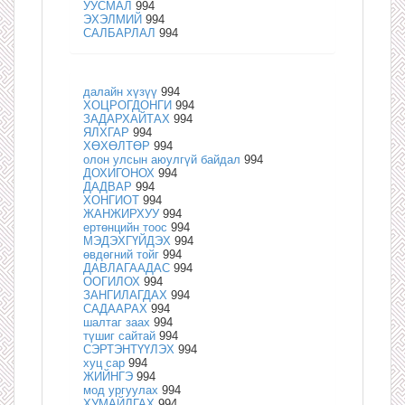
УУСМАЛ
994
ЭХЭЛМИЙ
994
САЛБАРЛАЛ
994
далайн хүзүү
994
ХОЦРОГДОНГИ
994
ЗАДАРХАЙТАХ
994
ЯЛХГАР
994
ХӨХӨЛТӨР
994
олон улсын аюулгүй байдал
994
ДОХИГОНОХ
994
ДАДВАР
994
ХОНГИОТ
994
ЖАНЖИРХУУ
994
ертөнцийн тоос
994
МЭДЭХГҮЙДЭХ
994
өвдөгний тойг
994
ДАВЛАГААДАС
994
ООГИЛОХ
994
ЗАНГИЛАГДАХ
994
САДААРАХ
994
шалтаг заах
994
түшиг сайтай
994
СЭРТЭНТҮҮЛЭХ
994
хуц сар
994
ЖИЙНГЭ
994
мод ургуулах
994
ХУМАЙЛГАХ
994