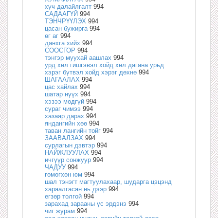
хүч далайлгалт
994
САДААГҮЙ
994
ТЭНЧРҮҮЛЭХ
994
цасан бужирга
994
өг аг
994
данхга хийх
994
СООСГОР
994
тэнгэр муухай аашлах
994
урд хөл гишгэвэл хойд хөл дагана урьд
хэрэг бүтвэл хойд хэрэг дөхнө
994
ШАГААЛАХ
994
цас хайлах
994
шатар нүүх
994
хэзээ мөдгүй
994
сураг чимээ
994
хазаар дарах
994
яндангийн хөө
994
таван лангийн тойг
994
ЗААВАЛЗАХ
994
сурлагын дэвтэр
994
НАЙЖЛУУЛАХ
994
ичгүүр сонжуур
994
ЧАДУУ
994
гөмөгхөн юм
994
шал тэнэгт магтуулахаар, шударга цэцэнд
хараалгасан нь дээр
994
егзөр толгой
994
зарахад зарааны үс эрдэнэ
994
чиг журам
994