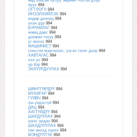
өөд хаясан чулуу, өөрийн толгой дээр
буух
994
ОГТЛОГЧ
994
ИНЭЭЛХИЙЛЭХ
994
өндөр долооц
994
үнэн дүр
994
БУРАМЛАГ
994
жамц давс
994
доожин тохуу
994
үг мохох
994
МАШИНИСТ
994
сонссон мэргэнээс, үзсэн тэнэг дээр
994
ХАВТАГАС
994
хэл ус
994
үр бэр
994
ЗАЛУУРДУУЛАХ
994
ШӨНТГӨРДҮҮ
994
МУХИГАР
994
ГУЯВЧ
994
эш үндэсгүй
994
ДАЦ
994
ААГГҮЙДҮҮ
994
ШАРДУУЛАХ
994
шээс алдах
994
ШАЛДЛУУЛАХ
994
хөх инээд хүрэх
994
МЭНДҮҮЛЭХ
994