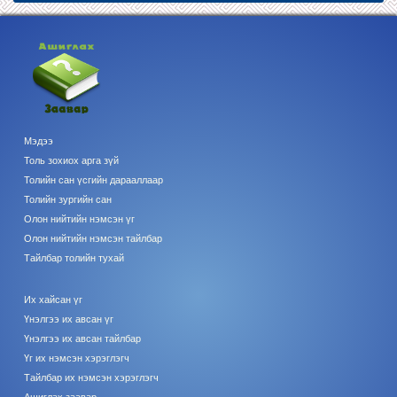
Мэдээ
Толь зохиох арга зүй
Толийн сан үсгийн дарааллаар
Толийн зургийн сан
Олон нийтийн нэмсэн үг
Олон нийтийн нэмсэн тайлбар
Тайлбар толийн тухай
Их хайсан үг
Үнэлгээ их авсан үг
Үнэлгээ их авсан тайлбар
Үг их нэмсэн хэрэглэгч
Тайлбар их нэмсэн хэрэглэгч