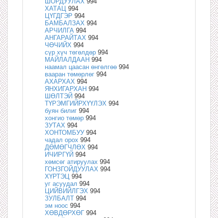
ШОРДУУЛАХ
994
ХАТАЦ
994
ЦҮГДГЭР
994
БАМБАЛЗАХ
994
АРЧИЛГА
994
АНГАРАЙТАХ
994
ЧӨЧИЙХ
994
сүр хүч төгөлдөр
994
МАЙЛАЛДААН
994
наамал цаасан өнгөлгөө
994
вааран төмөрлөг
994
АХАРХАХ
994
ЯНХИГАРХАН
994
ШӨЛТЭЙ
994
ТҮРЭМГИЙРХҮҮЛЭХ
994
буян билиг
994
хонгио төмөр
994
ЗУТАХ
994
ХОНТОМБУУ
994
чадал орох
994
ДӨМӨГЧЛӨХ
994
ИЧИРГҮЙ
994
хөмсөг атируулах
994
ГОНЗГОЙДУУЛАХ
994
ХҮРТЭЦ
994
уг асуудал
994
ЦИЙВИЙЛГЭХ
994
ЗУЛБАЛТ
994
эм ноос
994
ХӨВДӨРХӨГ
994