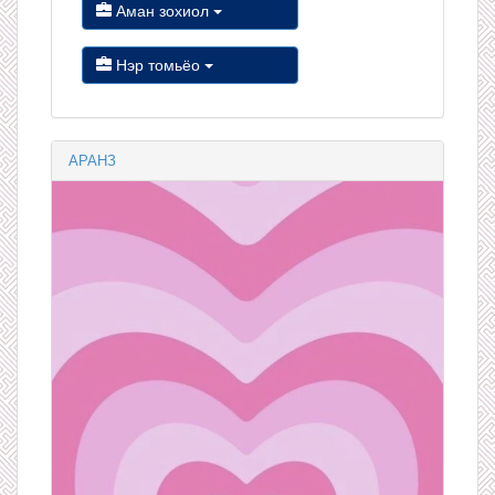
Аман зохиол
Нэр томьёо
АРАНЗ