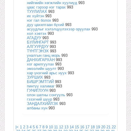
нийгмийн хөгжлийн хуулиуд
993
цаас гэрээр нэг тарах
993
ТУУЛИЛАХ
993
их хүйтэн
993
нэг гал болох
993
дуу цахилгаан бүхий
993
асуудлыг хэлэлцүүлэхээр оруулах
993
хол хэвтэх
993
АГАДУУ
993
БУЛИНГАРТ
993
АЛГУУРДУУ
993
ТҮНТГЭНЭХ
993
уналгын ганц морь
993
ДАНХИГАРХАН
993
хог арилгуулах
993
эмээлийн шуулт
993
хар үнэгний арьс нуух
993
ЗУРШИХ
993
БИШРЭМТГИЙ
993
пинтүү халимаг
993
ГУНИГЛУУН
993
олон шатны сонгууль
993
гэзэгний шүүр
993
ЗАНДАЛХИЙЛЭХ
993
албаны хүн
993
|<
1
2
3
4
5
6
7
8
9
10
11
12
13
14
15
16
17
18
19
20
21
22