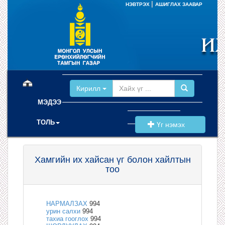
|
НЭВТРЭХ
АШИГЛАХ ЗААВАР
(current)
Кирилл
МЭДЭЭ
ТОЛЬ
Үг нэмэх
Хамгийн их хайсан үг болон хайлтын
тоо
НАРМАЛЗАХ
994
урин салхи
994
тахиа гооглох
994