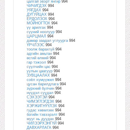
цалгай эвэрт янгир
994
ЧИЧИГДЭХ
994
УЯГДАХ
994
ДУГУЙЦАХ
994
ЁРДОЛЗОХ
994
МОЙНОГТОХ
994
үү арилгах
994
сүүний ноолуур
994
ЦАРЦМАЛ
994
дамар заадал углуурга
994
ҮРЧЛЭЭС
994
тоолж барахгүй
994
адгийн амьтан
994
өсгий өлмий
994
гар тэжээл
994
сүүлчийн цас
994
уулын цаагуур
994
ЗУВЦААЛАХ
994
соёл хүмүүжил
994
цусан барилдлага
994
зүрхний булчин
994
нүүдэл суудал
994
СЭХЭЭТЭЙ
994
ЧИМЭГЛЭГДЭХ
994
ХЭРЖИГНҮҮЛЭХ
994
гудас хөвөлзөх
994
богийн тэвээрэлт
994
мууг нь дуудах
994
ЧИЛЭЭРХЭНГҮЙ
994
ДАВХАРЛАГА
994