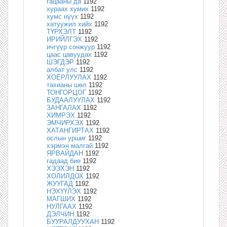
гацааны да
1192
хураах хумих
1192
хумс нүүх
1192
хатуужил хийх
1192
ТҮРХЭЛТ
1192
ИРИЙЛГЭХ
1192
ичгүүр сонжуур
1192
цаас цавуудах
1192
ШЭГДЭР
1192
албат улс
1192
ХОЁРЛУУЛАХ
1192
тахианы шөл
1192
ТОНГОРЦОГ
1192
БУДААЛУУЛАХ
1192
ЗАНГАЛАХ
1192
ХИМРЭХ
1192
ЭМЧИРХЭХ
1192
ХАТАНГИРТАХ
1192
ослын уршиг
1192
хэрмэн малгай
1192
ЯРВАЙДАН
1192
гадаад бие
1192
ХЭЭХЭН
1192
ХОЛИЛДОХ
1192
ЖУУГАД
1192
НЭХҮҮЛЭХ
1192
МАГШИХ
1192
НУЛГААХ
1192
ДЭЛЧИН
1192
БУУРАЛДУУХАН
1192