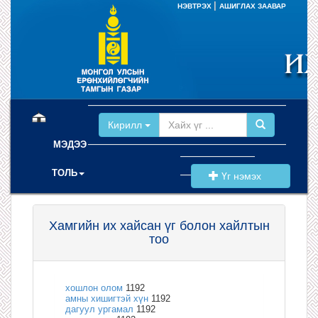
|
НЭВТРЭХ
АШИГЛАХ ЗААВАР
(current)
Кирилл
МЭДЭЭ
ТОЛЬ
Үг нэмэх
Хамгийн их хайсан үг болон хайлтын
тоо
хошлон олом
1192
амны хишигтэй хүн
1192
дагуул ургамал
1192