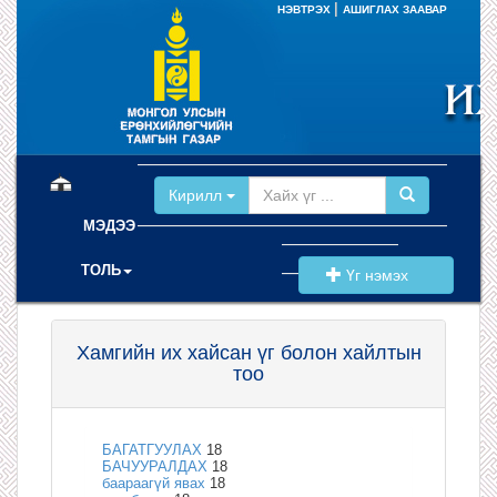
|
НЭВТРЭХ
АШИГЛАХ ЗААВАР
(current)
Кирилл
МЭДЭЭ
ТОЛЬ
Үг нэмэх
Хамгийн их хайсан үг болон хайлтын
тоо
БАГАТГУУЛАХ
18
БАЧУУРАЛДАХ
18
баараагүй явах
18