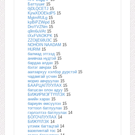
Баттүшиг
15
0jDLQCETJ
15
KjrwXDOEkdP5
15
MgtmRULg
15
kpBiPZWipd
15
DroYVZNm
15
q9m6uVAt
15
tXxFVAOKPK
15
ZZOljE68U3C
15
NOHOIN NAADAM
15
HURIM
15
балмад этгээд
15
анивчаа нүдтэй
15
бардаа алдах
15
бэлэг авчрах
15
аалзархуу хэлбэр дүрстэй
15
чадамгай үсчин
15
морио авчруулах
15
БААРЦАГЛУУЛАХ
15
багшсан олон адуу
15
БИЖИРМЭГТҮҮЛЭХ
15
анийн харах
15
бариувч өмсүүлэх
15
тогтоол батлуулах
15
гэрлэлтээ батлуулах
14
БОГОЧЛУУЛАХ
14
БИЖҮҮЛЭХ
14
үлэмж багтацтай
14
вазелинтай тос
14