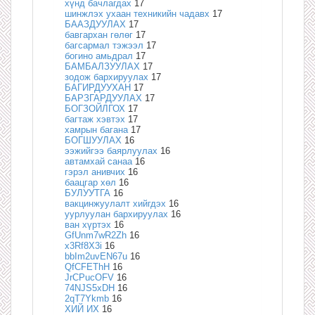
хүнд бачлагдах
17
шинжлэх ухаан техникийн чадавх
17
БААЗДУУЛАХ
17
бавгархан гөлөг
17
багсармал тэжээл
17
богино амьдрал
17
БАМБАЛЗУУЛАХ
17
зодож бархируулах
17
БАГИРДУУХАН
17
БАРЗГАРДУУЛАХ
17
БОГЗОЙЛГОХ
17
багтаж хэвтэх
17
хамрын багана
17
БОГШУУЛАХ
16
ээжийгээ баярлуулах
16
автамхай санаа
16
гэрэл анивчих
16
баацгар хөл
16
БУЛУУТГА
16
вакцинжуулалт хийгдэх
16
уурлуулан бархируулах
16
ван хүртэх
16
GfUnm7wR2Zh
16
x3Rf8X3i
16
bbIm2uvEN67u
16
QfCFEThH
16
JrCPucOFV
16
74NJS5xDH
16
2qT7Ykmb
16
ХИЙ ИХ
16