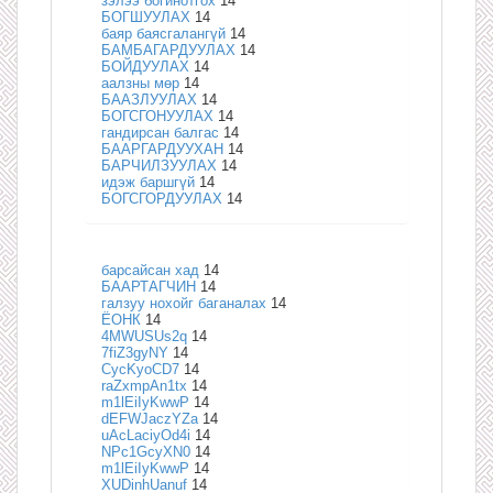
зэлээ богинотгох
14
БОГШУУЛАХ
14
баяр баясгалангүй
14
БАМБАГАРДУУЛАХ
14
БОЙДУУЛАХ
14
аалзны мөр
14
БААЗЛУУЛАХ
14
БОГСГОНУУЛАХ
14
гандирсан балгас
14
БААРГАРДУУХАН
14
БАРЧИЛЗУУЛАХ
14
идэж баршгүй
14
БОГСГОРДУУЛАХ
14
барсайсан хад
14
БААРТАГЧИН
14
галзуу нохойг баганалах
14
ЁОНК
14
4MWUSUs2q
14
7fiZ3gyNY
14
CycKyoCD7
14
raZxmpAn1tx
14
m1lEiIyKwwP
14
dEFWJaczYZa
14
uAcLaciyOd4i
14
NPc1GcyXN0
14
m1lEiIyKwwP
14
XUDinhUanuf
14