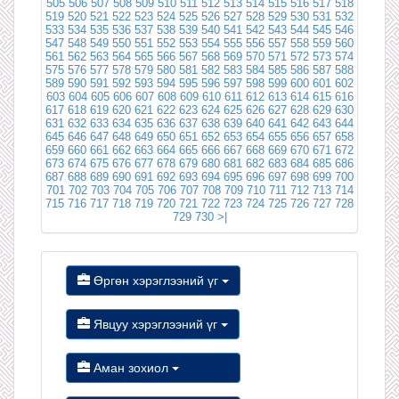
505
506
507
508
509
510
511
512
513
514
515
516
517
518
519
520
521
522
523
524
525
526
527
528
529
530
531
532
533
534
535
536
537
538
539
540
541
542
543
544
545
546
547
548
549
550
551
552
553
554
555
556
557
558
559
560
561
562
563
564
565
566
567
568
569
570
571
572
573
574
575
576
577
578
579
580
581
582
583
584
585
586
587
588
589
590
591
592
593
594
595
596
597
598
599
600
601
602
603
604
605
606
607
608
609
610
611
612
613
614
615
616
617
618
619
620
621
622
623
624
625
626
627
628
629
630
631
632
633
634
635
636
637
638
639
640
641
642
643
644
645
646
647
648
649
650
651
652
653
654
655
656
657
658
659
660
661
662
663
664
665
666
667
668
669
670
671
672
673
674
675
676
677
678
679
680
681
682
683
684
685
686
687
688
689
690
691
692
693
694
695
696
697
698
699
700
701
702
703
704
705
706
707
708
709
710
711
712
713
714
715
716
717
718
719
720
721
722
723
724
725
726
727
728
729
730
>|
Өргөн хэрэглээний үг
Явцуу хэрэглээний үг
Аман зохиол