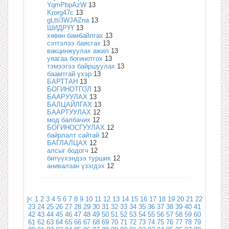
YqmPbpAzW
13
Krorg47c
13
gLtti3WJAZna
13
ШИДРҮҮ
13
хөвөн бамбайлгах
13
сэтгэлээ баясгах
13
вакцинжуулах ажил
13
уяагаа богинотгох
13
тэмээгээ байршуулах
13
баамтгай үхэр
13
БАРТТАН
13
БОГИНОТГОЛ
13
БААРУУЛАХ
13
БАЛЦАЙЛГАХ
13
БААРТУУЛАХ
12
мод балбачих
12
БОГИНОСГУУЛАХ
12
байрлалт сайтай
12
БАГЛАЛЦАХ
12
алсыг бодогч
12
битүүхэндээ турших
12
анивалзан үзэгдэх
12
|<
1
2
3
4
5
6
7
8
9
10
11
12
13
14
15
16
17
18
19
20
21
22
23
24
25
26
27
28
29
30
31
32
33
34
35
36
37
38
39
40
41
42
43
44
45
46
47
48
49
50
51
52
53
54
55
56
57
58
59
60
61
62
63
64
65
66
67
68
69
70
71
72
73
74
75
76
77
78
79