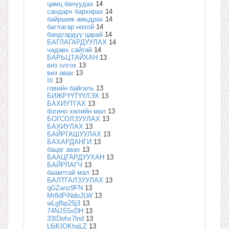
цамц бачуудах
14
сандарч бархирах
14
байршиж амьдрах
14
баглагар нохой
14
бандгардуу царай
14
БАГЛАГАРДУУЛАХ
14
чадавх сайтай
14
БАРЬЦТАЙХАН
13
виз олгох
13
виз авах
13
III
13
говийн байгаль
13
БИЖРҮҮТҮҮЛЭХ
13
БАХИУТГАХ
13
богино хөлийн мал
13
БОГСОЛЗУУЛАХ
13
БАХИУЛАХ
13
БАЙРГАШУУЛАХ
13
БАХАРДАНГИ
13
бацаг авах
13
БААЦГАРДУУХАН
13
БАЙРЛАГЧ
13
баамтгай мал
13
БАЛТГАЛЗУУЛАХ
13
qGZanz9FN
13
Mr8dPiNdoJLW
13
wLgfbp25j3
13
74NJS5xDH
13
33IDohx7lnd
13
L6jKIOKhqLZ
13