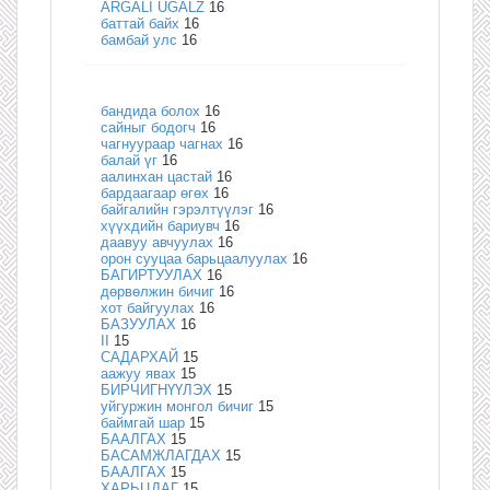
ARGALI UGALZ
16
баттай байх
16
бамбай улс
16
бандида болох
16
сайныг бодогч
16
чагнуураар чагнах
16
балай үг
16
аалинхан цастай
16
бардаагаар өгөх
16
байгалийн гэрэлтүүлэг
16
хүүхдийн бариувч
16
даавуу авчуулах
16
орон сууцаа барьцаалуулах
16
БАГИРТУУЛАХ
16
дөрвөлжин бичиг
16
хот байгуулах
16
БАЗУУЛАХ
16
II
15
САДАРХАЙ
15
аажуу явах
15
БИРЧИГНҮҮЛЭХ
15
уйгуржин монгол бичиг
15
баймгай шар
15
БААЛГАХ
15
БАСАМЖЛАГДАХ
15
БААЛГАХ
15
ХАРЬЦДАГ
15