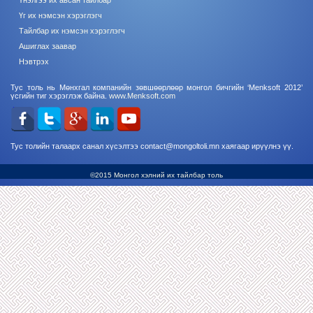
Үнэлгээ их авсан тайлбар
Үг их нэмсэн хэрэглэгч
Тайлбар их нэмсэн хэрэглэгч
Ашиглах заавар
Нэвтрэх
Тус толь нь Мөнхгал компанийн зөвшөөрлөөр монгол бичгийн ‘Menksoft 2012’
үсгийн тиг хэрэглэж байна.
www.Menksoft.com
Тус толийн талаарх санал хүсэлтээ contact@mongoltoli.mn хаягаар ирүүлнэ үү.
©2015 Монгол хэлний их тайлбар толь