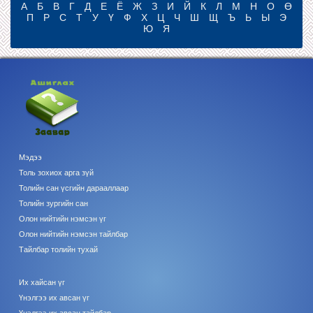
А
Б
В
Г
Д
Е
Ё
Ж
З
И
Й
К
Л
М
Н
О
Ө
П
Р
С
Т
У
Ү
Ф
Х
Ц
Ч
Ш
Щ
Ъ
Ь
Ы
Э
Ю
Я
Мэдээ
Толь зохиох арга зүй
Толийн сан үсгийн дарааллаар
Толийн зургийн сан
Олон нийтийн нэмсэн үг
Олон нийтийн нэмсэн тайлбар
Тайлбар толийн тухай
Их хайсан үг
Үнэлгээ их авсан үг