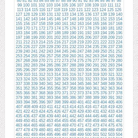
80
81
82
83
84
85
86
87
88
89
90
91
92
93
94
95
96
97
98
99
100
101
102
103
104
105
106
107
108
109
110
111
112
113
114
115
116
117
118
119
120
121
122
123
124
125
126
127
128
129
130
131
132
133
134
135
136
137
138
139
140
141
142
143
144
145
146
147
148
149
150
151
152
153
154
155
156
157
158
159
160
161
162
163
164
165
166
167
168
169
170
171
172
173
174
175
176
177
178
179
180
181
182
183
184
185
186
187
188
189
190
191
192
193
194
195
196
197
198
199
200
201
202
203
204
205
206
207
208
209
210
211
212
213
214
215
216
217
218
219
220
221
222
223
224
225
226
227
228
229
230
231
232
233
234
235
236
237
238
239
240
241
242
243
244
245
246
247
248
249
250
251
252
253
254
255
256
257
258
259
260
261
262
263
264
265
266
267
268
269
270
271
272
273
274
275
276
277
278
279
280
281
282
283
284
285
286
287
288
289
290
291
292
293
294
295
296
297
298
299
300
301
302
303
304
305
306
307
308
309
310
311
312
313
314
315
316
317
318
319
320
321
322
323
324
325
326
327
328
329
330
331
332
333
334
335
336
337
338
339
340
341
342
343
344
345
346
347
348
349
350
351
352
353
354
355
356
357
358
359
360
361
362
363
364
365
366
367
368
369
370
371
372
373
374
375
376
377
378
379
380
381
382
383
384
385
386
387
388
389
390
391
392
393
394
395
396
397
398
399
400
401
402
403
404
405
406
407
408
409
410
411
412
413
414
415
416
417
418
419
420
421
422
423
424
425
426
427
428
429
430
431
432
433
434
435
436
437
438
439
440
441
442
443
444
445
446
447
448
449
450
451
452
453
454
455
456
457
458
459
460
461
462
463
464
465
466
467
468
469
470
471
472
473
474
475
476
477
478
479
480
481
482
483
484
485
486
487
488
489
490
491
492
493
494
495
496
497
498
499
500
501
502
503
504