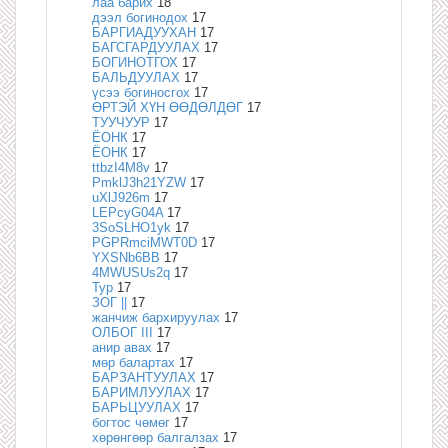
лаа барих
18
дээл богинодох
17
БАРГИАДУУХАН
17
БАГСГАРДУУЛАХ
17
БОГИНОТГОХ
17
БАЛЬДУУЛАХ
17
үсээ богиносгох
17
ӨРТЭЙ ХҮН ӨӨДӨЛДӨГ
17
ТУУЧУУР
17
ЁОНК
17
ЁОНК
17
ttbzI4M8v
17
PmklJ3h21YZW
17
uXlJ926m
17
LEPcyG04A
17
3SoSLHO1yk
17
PGPRmciMWT0D
17
YXSNb6BB
17
4MWUSUs2q
17
Тур
17
ЗОГ ||
17
жанчиж бархируулах
17
ОЛБОГ III
17
анир авах
17
мөр балартах
17
БАРЗАНТУУЛАХ
17
БАРИМЛУУЛАХ
17
БАРЬЦУУЛАХ
17
богтос чөмөг
17
хөрөнгөөр балгалзах
17