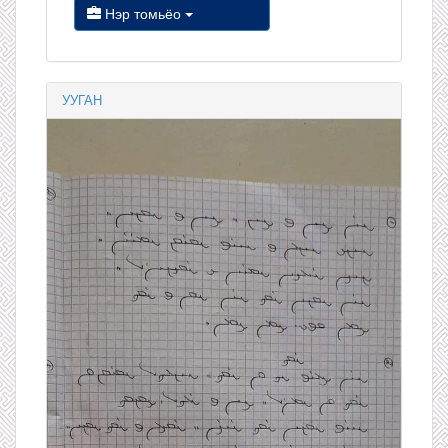
Нэр томьёо
УУГАН