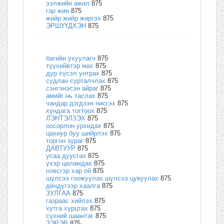
ээлжийн ажил
875
гар жин
875
жийр жийр жиргэх
875
ЭРШҮҮДХЭН
875
багийн ухуулагч
875
түүхийвтэр мах
875
дур хүсэл унтрах
875
судлан сурталчлах
875
сэнгэнэсэн айраг
875
амийг нь таслах
875
чандар дэгдээн нисгэх
875
хундага тогтоох
875
ЛЭНТЭЛЗЭХ
875
оосорлон урхидах
875
цахиур буу шийрлэх
875
торгон зураг
875
ДАВТУУР
875
усаа дуусгах
875
үхэр цаламдах
875
нэвсгэр хар ой
875
шүлсээ гоожуулах шүлсээ цувуулах
875
дөчдүгээр хаалга
875
ЗУЛГАА
875
газраас хийлэх
875
хутга хурцтах
875
сүхний шаантаг
875
ЗЭРЭВ
875