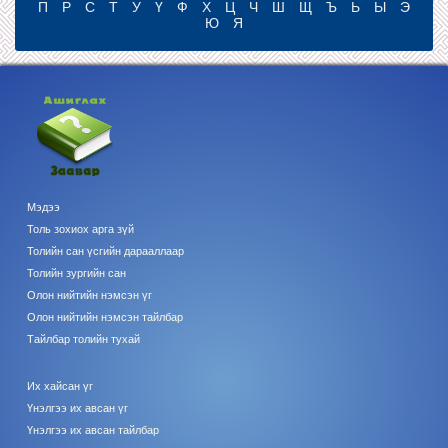
П
Р
С
Т
У
Ү
Ф
Х
Ц
Ч
Ш
Щ
Ъ
Ь
Ы
Э
Ю
Я
Мэдээ
Толь зохиох арга зүй
Толийн сан үсгийн дарааллаар
Толийн зургийн сан
Олон нийтийн нэмсэн үг
Олон нийтийн нэмсэн тайлбар
Тайлбар толийн тухай
Их хайсан үг
Үнэлгээ их авсан үг
Үнэлгээ их авсан тайлбар