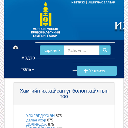
|
НЭВТРЭХ
АШИГЛАХ ЗААВАР
(current)
Кирилл
МЭДЭЭ
ТОЛЬ
Үг нэмэх
Хамгийн их хайсан үг болон хайлтын
тоо
ҮЛХГЭРДҮҮХЭН
875
далан үхэр
875
ДОЛИРДОХ
875