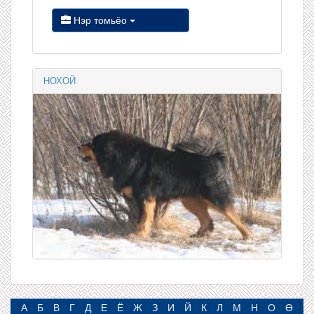
Нэр томьёо
НОХОЙ
А
Б
В
Г
Д
Е
Ё
Ж
З
И
Й
К
Л
М
Н
О
Ө