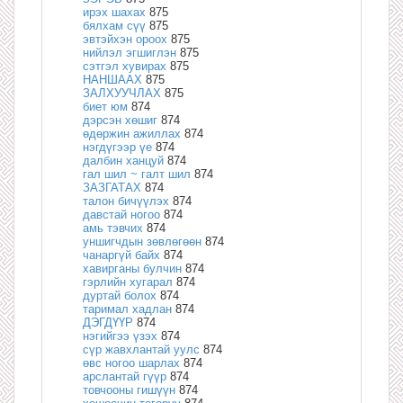
ирэх шахах
875
бялхам сүү
875
эвтэйхэн ороох
875
нийлэл эгшиглэн
875
сэтгэл хувирах
875
НАНШААХ
875
ЗАЛХУУЧЛАХ
875
биет юм
874
дэрсэн хөшиг
874
өдөржин ажиллах
874
нэгдүгээр үе
874
далбин ханцуй
874
гал шил ~ галт шил
874
ЗАЗГАТАХ
874
талон бичүүлэх
874
давстай ногоо
874
амь тэвчих
874
уншигчдын зөвлөгөөн
874
чанаргүй байх
874
хавирганы булчин
874
гэрлийн хугарал
874
дуртай болох
874
таримал хадлан
874
ДЭГДҮҮР
874
нэгийгээ үзэх
874
сүр жавхлантай уулс
874
өвс ногоо шарлах
874
арслантай гүүр
874
товчооны гишүүн
874