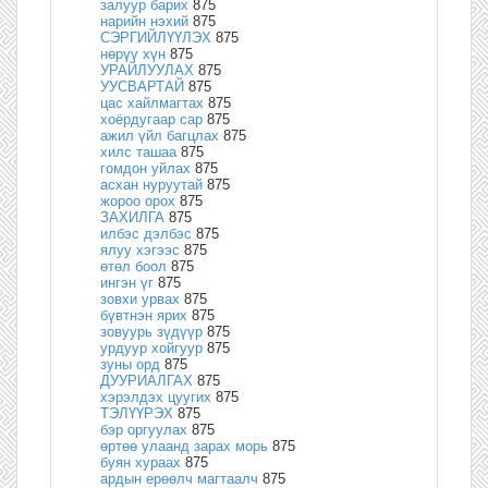
залуур барих
875
нарийн нэхий
875
СЭРГИЙЛҮҮЛЭХ
875
нөрүү хүн
875
УРАЙЛУУЛАХ
875
УУСВАРТАЙ
875
цас хайлмагтах
875
хоёрдугаар сар
875
ажил үйл багцлах
875
хилс ташаа
875
гомдон уйлах
875
асхан нуруутай
875
жороо орох
875
ЗАХИЛГА
875
илбэс дэлбэс
875
ялуу хэгээс
875
өтөл боол
875
ингэн үг
875
зовхи урвах
875
бүвтнэн ярих
875
зовуурь зүдүүр
875
урдуур хойгуур
875
зуны орд
875
ДУУРИАЛГАХ
875
хэрэлдэх цуугих
875
ТЭЛҮҮРЭХ
875
бэр оргуулах
875
өртөө улаанд зарах морь
875
буян хураах
875
ардын ерөөлч магтаалч
875