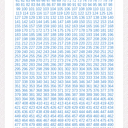
61
62
63
64
65
66
67
68
69
70
71
72
73
74
75
76
77
78
79
80
81
82
83
84
85
86
87
88
89
90
91
92
93
94
95
96
97
98
99
100
101
102
103
104
105
106
107
108
109
110
111
112
113
114
115
116
117
118
119
120
121
122
123
124
125
126
127
128
129
130
131
132
133
134
135
136
137
138
139
140
141
142
143
144
145
146
147
148
149
150
151
152
153
154
155
156
157
158
159
160
161
162
163
164
165
166
167
168
169
170
171
172
173
174
175
176
177
178
179
180
181
182
183
184
185
186
187
188
189
190
191
192
193
194
195
196
197
198
199
200
201
202
203
204
205
206
207
208
209
210
211
212
213
214
215
216
217
218
219
220
221
222
223
224
225
226
227
228
229
230
231
232
233
234
235
236
237
238
239
240
241
242
243
244
245
246
247
248
249
250
251
252
253
254
255
256
257
258
259
260
261
262
263
264
265
266
267
268
269
270
271
272
273
274
275
276
277
278
279
280
281
282
283
284
285
286
287
288
289
290
291
292
293
294
295
296
297
298
299
300
301
302
303
304
305
306
307
308
309
310
311
312
313
314
315
316
317
318
319
320
321
322
323
324
325
326
327
328
329
330
331
332
333
334
335
336
337
338
339
340
341
342
343
344
345
346
347
348
349
350
351
352
353
354
355
356
357
358
359
360
361
362
363
364
365
366
367
368
369
370
371
372
373
374
375
376
377
378
379
380
381
382
383
384
385
386
387
388
389
390
391
392
393
394
395
396
397
398
399
400
401
402
403
404
405
406
407
408
409
410
411
412
413
414
415
416
417
418
419
420
421
422
423
424
425
426
427
428
429
430
431
432
433
434
435
436
437
438
439
440
441
442
443
444
445
446
447
448
449
450
451
452
453
454
455
456
457
458
459
460
461
462
463
464
465
466
467
468
469
470
471
472
473
474
475
476
477
478
479
480
481
482
483
484
485
486
487
488
489
490