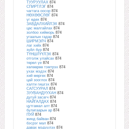
ТУУРУУЛАХ
874
СПИРТЛЭГ
874
чагтага оосор
874
НӨХӨӨСЛӨГ
874
үг өдөх
874
ЗАВДАЛХИЙЛЭХ
874
цас малгайлах
874
золбоо хийморь
874
угаалын гадар
874
ШИРМЭЛЧ
874
лаг хийх
874
зүйл бүр
874
ТҮНШЛҮҮЛЭХ
874
отголж улайсах
874
төрөл үе
874
хөлөөрөө тэмтрэх
874
ухах мэдэх
874
хий мөргөх
874
цай зооглох
874
халти гишгэх
874
САГСУУРАЛ
874
ЗУУВАНДУУХАН
874
дугуй засагч
874
НАЙГАЛДАХ
874
цутгамал алт
874
булигаарын ар
874
ПУЙ
874
жинд байван
874
бэсрэг мал
874
давах мэдүүлэх
874