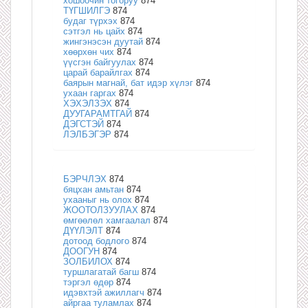
хошоочин тогоруу
874
ТҮГШИЛГЭ
874
будаг түрхэх
874
сэтгэл нь цайх
874
жингэнэсэн дуутай
874
хөөрхөн чих
874
үүсгэн байгуулах
874
царай барайлгах
874
баярын магнай, бат идэр хүлэг
874
ухаан гаргах
874
ХЭХЭЛЗЭХ
874
ДУУГАРАМТГАЙ
874
ДЭГСТЭЙ
874
ЛЭЛБЭГЭР
874
БЭРЧЛЭХ
874
бяцхан амьтан
874
ухааныг нь олох
874
ЖООТОЛЗУУЛАХ
874
өмгөөлөл хамгаалал
874
ДҮҮЛЭЛТ
874
дотоод бодлого
874
ДООГУН
874
ЗОЛБИЛОХ
874
туршлагатай багш
874
тэргэл өдөр
874
идэвхтэй ажиллагч
874
айргаа туламлах
874