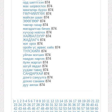
орд шилтгээн
874
мах шорвоглох
874
мөнгөлөн бүрэх
874
ГӨЛЧИЙЛГӨХ
874
майхан шаах
874
ЗӨӨГӨӨР
874
төвгөр газар
874
магадалгаа бичих
874
хүчээр ноёлох
874
ХАЙВАЛЗУУР
874
ЖАДЛАГЧ
874
жиг орох
874
оройн үс өрвөс хийх
874
ТУЛСХИЙХ
874
уйлан мэгших
874
наадах наргих
874
буян жаргал
874
азгүй явдал
874
уудам тавиу
874
САНДАРХАЙ
874
донго сануулга
874
дохио санамж
874
дуу аялах
874
|<
1
2
3
4
5
6
7
8
9
10
11
12
13
14
15
16
17
18
19
20
21
22
23
24
25
26
27
28
29
30
31
32
33
34
35
36
37
38
39
40
41
42
43
44
45
46
47
48
49
50
51
52
53
54
55
56
57
58
59
60