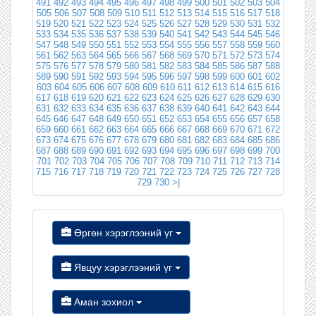
491
492
493
494
495
496
497
498
499
500
501
502
503
504
505
506
507
508
509
510
511
512
513
514
515
516
517
518
519
520
521
522
523
524
525
526
527
528
529
530
531
532
533
534
535
536
537
538
539
540
541
542
543
544
545
546
547
548
549
550
551
552
553
554
555
556
557
558
559
560
561
562
563
564
565
566
567
568
569
570
571
572
573
574
575
576
577
578
579
580
581
582
583
584
585
586
587
588
589
590
591
592
593
594
595
596
597
598
599
600
601
602
603
604
605
606
607
608
609
610
611
612
613
614
615
616
617
618
619
620
621
622
623
624
625
626
627
628
629
630
631
632
633
634
635
636
637
638
639
640
641
642
643
644
645
646
647
648
649
650
651
652
653
654
655
656
657
658
659
660
661
662
663
664
665
666
667
668
669
670
671
672
673
674
675
676
677
678
679
680
681
682
683
684
685
686
687
688
689
690
691
692
693
694
695
696
697
698
699
700
701
702
703
704
705
706
707
708
709
710
711
712
713
714
715
716
717
718
719
720
721
722
723
724
725
726
727
728
729
730
>|
Өргөн хэрэглээний үг
Явцуу хэрэглээний үг
Аман зохиол