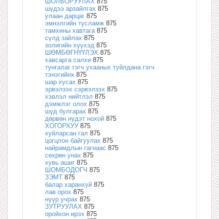
ШОЛБОРУУЛАХ
875
шүдээ арзайлгах
875
улаан дарцаг
875
эмнэлгийн тусламж
875
тамхины хавтага
875
сүлд зайлах
875
золигийн хүүхэд
875
ШӨМБӨГНҮҮЛЭХ
875
хавсарга салхи
875
тунгалаг гэгч ухааных туйлдана гэгч
тэнэгийнх
875
шар хусах
875
эрвэлзэх сэрвэлзэх
875
хэвлэл нийтлэл
875
дэмжлэг олох
875
шүд булгарах
875
дөрвөн нүдэт нохой
875
ХОГОРХУУ
875
хуйларсан гал
875
цогцлон байгуулах
875
найрамдлын гагнаас
875
сөхрөн унах
875
хувь ашиг
875
ШОМБОДОГЧ
875
ЗЭМТ
875
балар харанхуй
875
лав орох
875
нүүр учрах
875
ЗУТРУУЛАХ
875
оройхон ирэх
875