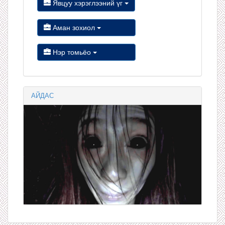
Явцуу хэрэглээний үг
Аман зохиол
Нэр томьёо
АЙДАС