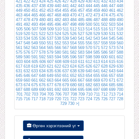
421
422
423
424
425
426
427
428
429
430
431
432
433
434
435
436
437
438
439
440
441
442
443
444
445
446
447
448
449
450
451
452
453
454
455
456
457
458
459
460
461
462
463
464
465
466
467
468
469
470
471
472
473
474
475
476
477
478
479
480
481
482
483
484
485
486
487
488
489
490
491
492
493
494
495
496
497
498
499
500
501
502
503
504
505
506
507
508
509
510
511
512
513
514
515
516
517
518
519
520
521
522
523
524
525
526
527
528
529
530
531
532
533
534
535
536
537
538
539
540
541
542
543
544
545
546
547
548
549
550
551
552
553
554
555
556
557
558
559
560
561
562
563
564
565
566
567
568
569
570
571
572
573
574
575
576
577
578
579
580
581
582
583
584
585
586
587
588
589
590
591
592
593
594
595
596
597
598
599
600
601
602
603
604
605
606
607
608
609
610
611
612
613
614
615
616
617
618
619
620
621
622
623
624
625
626
627
628
629
630
631
632
633
634
635
636
637
638
639
640
641
642
643
644
645
646
647
648
649
650
651
652
653
654
655
656
657
658
659
660
661
662
663
664
665
666
667
668
669
670
671
672
673
674
675
676
677
678
679
680
681
682
683
684
685
686
687
688
689
690
691
692
693
694
695
696
697
698
699
700
701
702
703
704
705
706
707
708
709
710
711
712
713
714
715
716
717
718
719
720
721
722
723
724
725
726
727
728
729
730
>|
Өргөн хэрэглээний үг