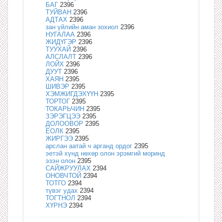
БАГ
2396
ТУЙВАН
2396
АДТАХ
2396
зан үйлийн аман зохиол
2396
НУГАЛАА
2396
ЖИДҮГЭР
2396
ТУУХАЙ
2396
АЛСЛАЛТ
2396
ЛОЙХ
2396
ДУУТ
2396
ХАЯН
2395
ШИВЭР
2395
ХЭМЖИГДЭХҮҮН
2395
ТОРТОГ
2395
ТОКАРЬЧИН
2395
ЗЭРЭГЦЭЭ
2395
ДОЛООВОР
2395
ЁОЛК
2395
ЖИРГЭЭ
2395
арслан аатай ч арганд ордог
2395
эетэй хүнд нөхөр олон эрэмгий моринд
эзэн олон
2395
САЙЖРУУЛАХ
2394
ОНОВЧТОЙ
2394
ТОТГО
2394
түвэг удах
2394
ТОГТНОЛ
2394
ХҮРНЭ
2394