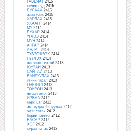
ГАВЬЯАТ
2415
хүчин нүд
2415
БУЛААХ
2415
азаа үзэх
2415
ХАРЛАХ
2415
УХААНТ
2414
МҮ
2414
БУХАР
2414
ҮГЛЭЭ
2414
МУН
2414
АНГАР
2414
АЯЛАГ
2414
ТҮВЭГШЭЭХ
2414
ПҮҮЛЭХ
2414
алгасалт ихтэй
2413
ЮУТАЙ
2413
САЙТАЙ
2413
БАЙГУУЛАХ
2413
үгийн гарал
2413
ГӨРӨӨЛ
2413
ТОЙРОН
2413
ямаан омог
2413
ИРВАА
2412
барс цаг
2412
ам шүдээ билүүдэх
2412
элэг татах
2412
борви тэнийх
2412
БАСАР
2412
ХӨГ
2412
хүрээ татах
2412