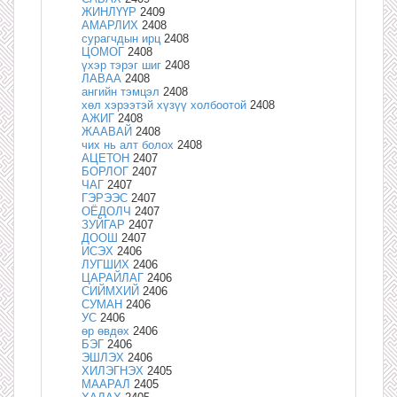
ЖИНЛҮҮР
2409
АМАРЛИХ
2408
сурагчдын ирц
2408
ЦОМОГ
2408
үхэр тэрэг шиг
2408
ЛАВАА
2408
ангийн тэмцэл
2408
хөл хэрээтэй хүзүү холбоотой
2408
АЖИГ
2408
ЖААВАЙ
2408
чих нь алт болох
2408
АЦЕТОН
2407
БОРЛОГ
2407
ЧАГ
2407
ГЭРЭЭС
2407
ОЁДОЛЧ
2407
ЗУЙГАР
2407
ДООШ
2407
ИСЭХ
2406
ЛУГШИХ
2406
ЦАРАЙЛАГ
2406
СИЙМХИЙ
2406
СУМАН
2406
УС
2406
өр өвдөх
2406
БЭГ
2406
ЭШЛЭХ
2406
ХИЛЭГНЭХ
2405
МААРАЛ
2405