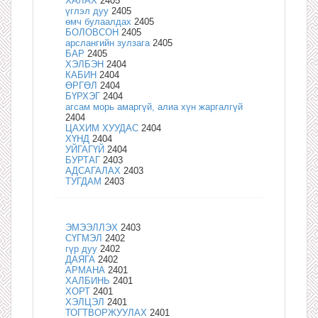
ХАЛАХ
2405
үглэл дуу
2405
өмч булаалдах
2405
БОЛОВСОН
2405
арслангийн зулзага
2405
БАР
2405
ХЭЛБЭН
2404
КАБИН
2404
ӨРГӨЛ
2404
БҮРХЭГ
2404
агсам морь амаргүй, алиа хүн жаргалгүй
2404
ЦАХИМ ХУУДАС
2404
ХҮНД
2404
УЙГАГҮЙ
2404
БУРТАГ
2403
АДСАГАЛАХ
2403
ТУГДАМ
2403
ЭМЭЭЛЛЭХ
2403
СҮГМЭЛ
2402
гүр дуу
2402
ДАЯГА
2402
АРМАНА
2401
ХАЛБИНЬ
2401
ХОРТ
2401
ХЭЛЦЭЛ
2401
ТОГТВОРЖУУЛАХ
2401