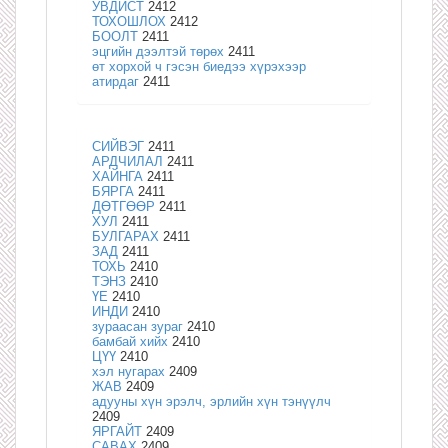
УВДИСТ
2412
ТОХОШЛОХ
2412
БООЛТ
2411
эцгийн дээлтэй төрөх
2411
өт хорхой ч гэсэн биедээ хүрэхээр
атирдаг
2411
СИЙВЭГ
2411
АРДЧИЛАЛ
2411
ХАЙНГА
2411
БЯРГА
2411
ДӨТГӨӨР
2411
ХУЛ
2411
БУЛГАРАХ
2411
ЗАД
2411
ТОХЬ
2410
ТЭНЗ
2410
ҮЕ
2410
ИНДИ
2410
зураасан зураг
2410
бамбай хийх
2410
ЦҮҮ
2410
хэл нугарах
2409
ЖАВ
2409
адууны хүн эрэлч, эрлийн хүн тэнүүлч
2409
ЯРГАЙТ
2409
САВАХ
2409