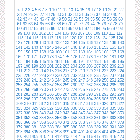
|<
1
2
3
4
5
6
7
8
9
10
11
12
13
14
15
16
17
18
19
20
21
22
23
24
25
26
27
28
29
30
31
32
33
34
35
36
37
38
39
40
41
42
43
44
45
46
47
48
49
50
51
52
53
54
55
56
57
58
59
60
61
62
63
64
65
66
67
68
69
70
71
72
73
74
75
76
77
78
79
80
81
82
83
84
85
86
87
88
89
90
91
92
93
94
95
96
97
98
99
100
101
102
103
104
105
106
107
108
109
110
111
112
113
114
115
116
117
118
119
120
121
122
123
124
125
126
127
128
129
130
131
132
133
134
135
136
137
138
139
140
141
142
143
144
145
146
147
148
149
150
151
152
153
154
155
156
157
158
159
160
161
162
163
164
165
166
167
168
169
170
171
172
173
174
175
176
177
178
179
180
181
182
183
184
185
186
187
188
189
190
191
192
193
194
195
196
197
198
199
200
201
202
203
204
205
206
207
208
209
210
211
212
213
214
215
216
217
218
219
220
221
222
223
224
225
226
227
228
229
230
231
232
233
234
235
236
237
238
239
240
241
242
243
244
245
246
247
248
249
250
251
252
253
254
255
256
257
258
259
260
261
262
263
264
265
266
267
268
269
270
271
272
273
274
275
276
277
278
279
280
281
282
283
284
285
286
287
288
289
290
291
292
293
294
295
296
297
298
299
300
301
302
303
304
305
306
307
308
309
310
311
312
313
314
315
316
317
318
319
320
321
322
323
324
325
326
327
328
329
330
331
332
333
334
335
336
337
338
339
340
341
342
343
344
345
346
347
348
349
350
351
352
353
354
355
356
357
358
359
360
361
362
363
364
365
366
367
368
369
370
371
372
373
374
375
376
377
378
379
380
381
382
383
384
385
386
387
388
389
390
391
392
393
394
395
396
397
398
399
400
401
402
403
404
405
406
407
408
409
410
411
412
413
414
415
416
417
418
419
420