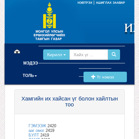
|
НЭВТРЭХ
АШИГЛАХ ЗААВАР
(current)
Кирилл
МЭДЭЭ
ТОЛЬ
Үг нэмэх
Хамгийн их хайсан үг болон хайлтын
тоо
ГЭМЭЭЖ
2420
ааг омог
2419
БУЛТ
2419