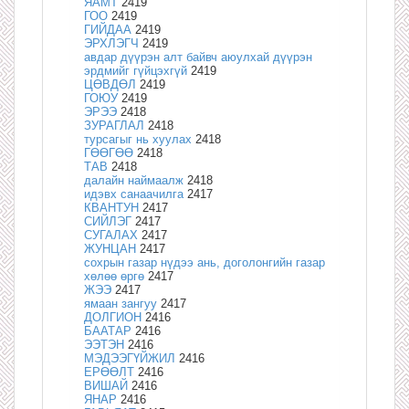
ЯАМТ
2419
ГОО
2419
ГИЙДАА
2419
ЭРХЛЭГЧ
2419
авдар дүүрэн алт байвч аюулхай дүүрэн
эрдмийг гүйцэхгүй
2419
ЦӨВДӨЛ
2419
ГОЮУ
2419
ЭРЭЭ
2418
ЗУРАГЛАЛ
2418
турсагыг нь хуулах
2418
ГӨӨГӨӨ
2418
ТАВ
2418
далайн наймаалж
2418
идэвх санаачилга
2417
КВАНТУН
2417
СИЙЛЭГ
2417
СУГАЛАХ
2417
ЖУНЦАН
2417
сохрын газар нүдээ ань, доголонгийн газар
хөлөө өргө
2417
ЖЭЭ
2417
ямаан зангуу
2417
ДОЛГИОН
2416
БААТАР
2416
ЭЭТЭН
2416
МЭДЭЭГҮЙЖИЛ
2416
ЕРӨӨЛТ
2416
ВИШАЙ
2416
ЯНАР
2416