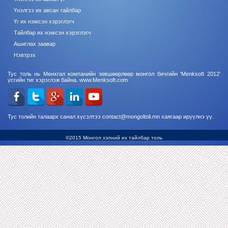
Үнэлгээ их авсан тайлбар
Үг их нэмсэн хэрэглэгч
Тайлбар их нэмсэн хэрэглэгч
Ашиглах заавар
Нэвтрэх
Тус толь нь Мөнхгал компанийн зөвшөөрлөөр монгол бичгийн ‘Menksoft 2012’
үсгийн тиг хэрэглэж байна.
www.Menksoft.com
Тус толийн талаарх санал хүсэлтээ contact@mongoltoli.mn хаягаар ирүүлнэ үү.
©2015 Монгол хэлний их тайлбар толь