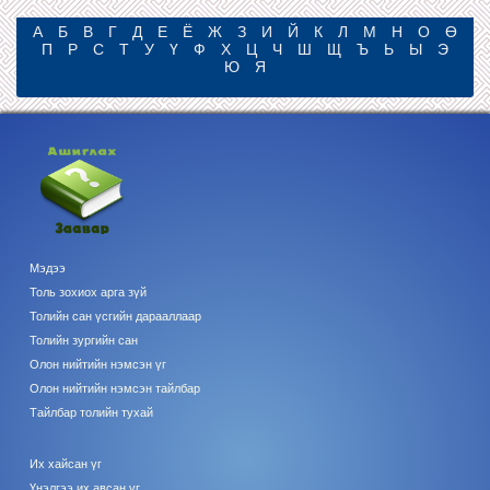
А
Б
В
Г
Д
Е
Ё
Ж
З
И
Й
К
Л
М
Н
О
Ө
П
Р
С
Т
У
Ү
Ф
Х
Ц
Ч
Ш
Щ
Ъ
Ь
Ы
Э
Ю
Я
Мэдээ
Толь зохиох арга зүй
Толийн сан үсгийн дарааллаар
Толийн зургийн сан
Олон нийтийн нэмсэн үг
Олон нийтийн нэмсэн тайлбар
Тайлбар толийн тухай
Их хайсан үг
Үнэлгээ их авсан үг