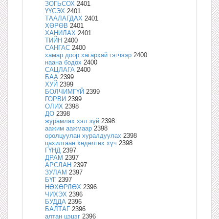
ЗОГЬСОХ
2401
ҮҮСЭХ
2401
ТААЛАГДАХ
2401
ХӨРӨВ
2401
ХАНИЛАХ
2401
ТИЙН
2400
САНГАС
2400
хамар доор хагархай гэгчээр
2400
наана бодох
2400
САЦЛАГА
2400
БАА
2399
ХУЙ
2399
БОЛЧИМГҮЙ
2399
ГОРВИ
2399
ОЛИХ
2398
ДО
2398
журамлах хэл зүй
2398
аажим аажмаар
2398
оролцуулан хуралдуулах
2398
цахилгаан хөдөлгөх хүч
2398
ГҮНД
2397
ДРАМ
2397
АРСЛАН
2397
ЗУЛАМ
2397
БҮГ
2397
НӨХӨРЛӨХ
2396
ЧИХЭХ
2396
БУДДА
2396
БАЛТАГ
2396
алтан цэцэг
2396