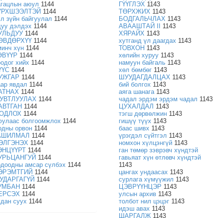
агацлын аюул
1144
ГҮҮГЛЭХ
1143
ҮРХШЭЭЛТЭЙ
1144
ТӨРХЖИХ
1143
эл зүйн байгуулал
1144
БОДГАЛЬЧЛАХ
1143
дуу дэлдэх
1144
АВААШТАЙ II
1143
УЛЬДУУ
1144
ХЯРАЙХ
1143
ӨВДӨРХҮҮ
1144
хутганд үл даагдах
1143
минч хүн
1144
ТОВХОН
1143
ӨВҮҮР
1144
хөлийн хуруу
1143
оодог хийх
1144
намуун байгаль
1143
ҮҮС
1144
хөл бөмбөг
1143
УЖГАР
1144
ШУУДАГДАЛЦАХ
1143
аар явдал
1144
бий болгох
1143
АТНАХ
1144
аяга шанага
1143
УВТЛУУЛАХ
1144
чадал эрдэм эрдэм чадал
1143
АВТГАН
1144
ЦУХАЛДАЛ
1143
ОДЛОХ
1144
тэгш дөрвөлжин
1143
юулаас болгоомжлох
1144
гишүү түүх
1143
одны орвон
1144
баас шивх
1143
АШИЛМАЛ
1144
үрэгдэл сүйтгэл
1143
ЭЛГЭНЭХ
1144
номхон хүлцэнгүй
1143
ЭНЦҮҮРТ
1144
ган төмөр зэврэвч хүндтэй
УРЬЦАНГУЙ
1144
гавьяат хүн өтлөвч хүндтэй
одоодны амсар сүлбэх
1144
1143
ЭРЭМТГИЙ
1144
цангах ундаасах
1143
УДАРГАГҮЙ
1144
сурлага хүмүүжил
1143
УМБАН
1144
ЦЭВРҮҮНЦЭР
1143
ЕРСЭХ
1144
улсын архив
1143
удан суух
1144
толбот нил цэцэг
1143
идэш авах
1143
ШАРГАЛЖ
1143