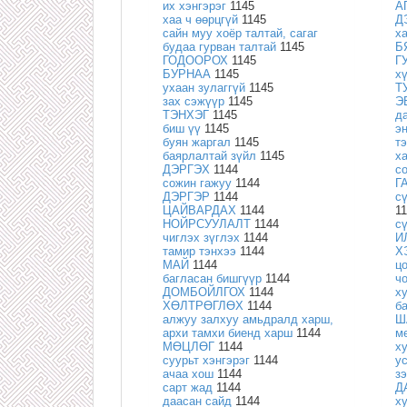
их хэнгэрэг
1145
А
хаа ч өөрцгүй
1145
Д
cайн муу хоёр талтай, сагаг
х
будаа гурван талтай
1145
Б
ГОДООРОХ
1145
Г
БУРНАА
1145
х
ухаан зулаггүй
1145
Т
зах сэжүүр
1145
Э
ТЭНХЭГ
1145
д
биш үү
1145
э
буян жаргал
1145
т
баярлалтай зүйл
1145
х
ДЭРГЭХ
1144
с
сожин гажуу
1144
Г
ДЭРГЭР
1144
с
ЦАЙВАРДАХ
1144
1
НОЙРСУУЛАЛТ
1144
с
чиглэх зүглэх
1144
И
тамир тэнхээ
1144
Х
МАЙ
1144
ц
багласан бишгүүр
1144
ч
ДОМБОЙЛГОХ
1144
х
ХӨЛТРӨГЛӨХ
1144
б
алжуу залхуу амьдралд харш,
Ш
архи тамхи биенд харш
1144
м
МӨЦЛӨГ
1144
х
суурьт хэнгэрэг
1144
у
ачаа хош
1144
з
сарт жад
1144
Д
даасан сайд
1144
х