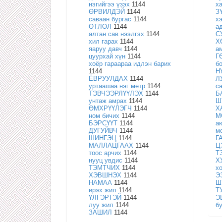
нэгийгээ үзэх
1144
х
ӨРВИЛДЭЙ
1144
З
саваан бургас
1144
х
ӨТЛӨЛ
1144
а
алтан сав нээлгэх
1144
С
хил гарах
1144
Х
яаруу давч
1144
а
цуурхай хүн
1144
Г
хоёр гараараа идлэн барих
б
1144
Н
ЁВРУУЛДАХ
1144
Л
уртаашаа нэг метр
1144
с
ТЭВЧЭЭРЛҮҮЛЭХ
1144
Б
унтаж амрах
1144
Ш
ӨМХРҮҮЛЭГЧ
1144
Х
ном бичих
1144
М
БЭРСҮҮТ
1144
а
ДУГУЙВЧ
1144
м
ШИНГЭЦ
1144
Г
МАЛЛАЦГААХ
1144
Ц
тоос арчих
1144
Т
нууц увдис
1144
Х
ТЭМТЧИХ
1144
х
ХЭВШНЭХ
1144
Э
НАМАА
1144
Ш
ирэх жил
1144
Т
ҮЛГЭРТЭЙ
1144
Э
луу жил
1144
б
ЗАШИЛ
1144