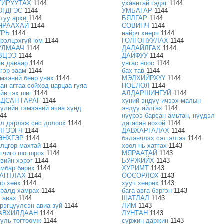
ГИРУУТАХ
1144
ухаантай гэдэг
1144
ЭГДГЭС
1144
УМБАГАР
1144
атуу архи
1144
БЯЛГАР
1144
ЯРААХАЙ
1144
СОВИНЧ
1144
УРЬ
1144
найрч хөөрч
1144
үрэлцэхгүй юм
1144
ГОЛГОНУУЛАХ
1144
УЛМААЧ
1144
ДАЛАЙЛГАХ
1144
ВЦЭЭ
1144
ДАЙФУУ
1144
ав даваар
1144
унгас ноос
1144
нгэр заам
1144
бах тав
1144
эмээний бөөр унах
1144
МЭЛХИЙРХҮҮ
1144
аан агтаа сойход царцаа гуяа
НОЁЛОЛ
1144
ойв гэх шиг
1144
АЛДАРШИНГУЙ
1144
АДСАН ГАРАГ
1144
хүний эндүү ичээх малын
үүлийн тэмээний ачаа хүнд
эндүү айлгах
1144
144
нүүрээ барсан амьтан, нүүдэл
үл дэрлэж сөс долоох
1144
дагасан нохой
1144
ЛГЭЭГЧ
1144
ДАВХАРГАЛАХ
1144
ЭНХГЭР
1144
бэлэнчлэх сэтгэлгээ
1144
олцгор махтай
1144
хоол нь хатгах
1143
огчиго шогшрох
1144
МЯРААТАЙ
1143
увийн хэрэг
1144
БУРЖИЙХ
1143
амбар барих
1144
ХУРИМТ
1143
АНТЛАХ
1144
ООСОРЛОХ
1143
өр хөөх
1144
хууч хөөрөх
1143
уралд хамрах
1144
бага авга бэргэн
1143
с авах
1144
ШАТЛАЛ
1143
эрэгцүүлсэн авиа зүй
1144
ЛИМ
1143
АВХИЛДААН
1144
ЛУНТАН
1143
ууль тогтоомж
1144
сүржин даржин
1143