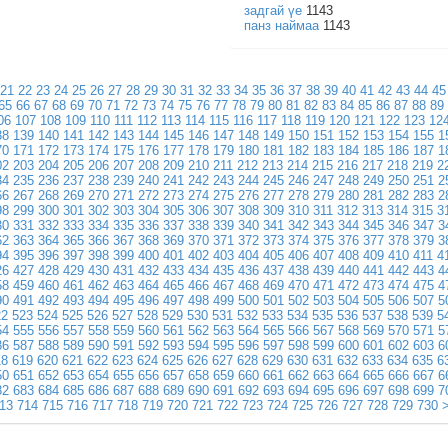
задгай үе
1143
панз наймаа
1143
21
22
23
24
25
26
27
28
29
30
31
32
33
34
35
36
37
38
39
40
41
42
43
44
45
65
66
67
68
69
70
71
72
73
74
75
76
77
78
79
80
81
82
83
84
85
86
87
88
89
06
107
108
109
110
111
112
113
114
115
116
117
118
119
120
121
122
123
12
38
139
140
141
142
143
144
145
146
147
148
149
150
151
152
153
154
155
1
70
171
172
173
174
175
176
177
178
179
180
181
182
183
184
185
186
187
1
02
203
204
205
206
207
208
209
210
211
212
213
214
215
216
217
218
219
2
34
235
236
237
238
239
240
241
242
243
244
245
246
247
248
249
250
251
2
66
267
268
269
270
271
272
273
274
275
276
277
278
279
280
281
282
283
2
98
299
300
301
302
303
304
305
306
307
308
309
310
311
312
313
314
315
3
30
331
332
333
334
335
336
337
338
339
340
341
342
343
344
345
346
347
3
62
363
364
365
366
367
368
369
370
371
372
373
374
375
376
377
378
379
3
94
395
396
397
398
399
400
401
402
403
404
405
406
407
408
409
410
411
4
26
427
428
429
430
431
432
433
434
435
436
437
438
439
440
441
442
443
4
58
459
460
461
462
463
464
465
466
467
468
469
470
471
472
473
474
475
4
90
491
492
493
494
495
496
497
498
499
500
501
502
503
504
505
506
507
5
22
523
524
525
526
527
528
529
530
531
532
533
534
535
536
537
538
539
5
54
555
556
557
558
559
560
561
562
563
564
565
566
567
568
569
570
571
5
86
587
588
589
590
591
592
593
594
595
596
597
598
599
600
601
602
603
6
18
619
620
621
622
623
624
625
626
627
628
629
630
631
632
633
634
635
6
50
651
652
653
654
655
656
657
658
659
660
661
662
663
664
665
666
667
6
82
683
684
685
686
687
688
689
690
691
692
693
694
695
696
697
698
699
7
13
714
715
716
717
718
719
720
721
722
723
724
725
726
727
728
729
730
>