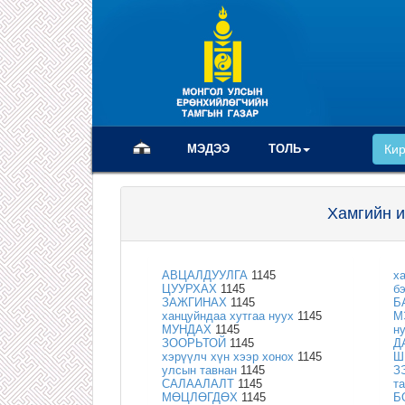
(current)
МЭДЭЭ
ТОЛЬ
Ки
Хамгийн и
АВЦАЛДУУЛГА
1145
х
ЦУУРХАХ
1145
бэ
ЗАЖГИНАХ
1145
Б
ханцуйндаа хутгаа нуух
1145
М
МУНДАХ
1145
н
ЗООРЬТОЙ
1145
Д
хэрүүлч хүн хээр хонох
1145
Ш
улсын тавнан
1145
З
САЛААЛАЛТ
1145
т
МӨЦЛӨГДӨХ
1145
Б