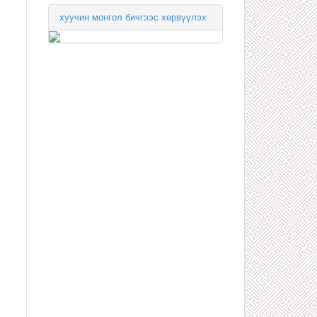
хуучин монгол бичгээс хөрвүүлэх