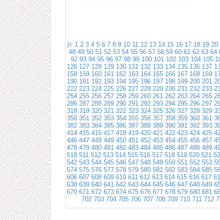
|<
1
2
3
4
5
6
7
8
9
10
11
12
13
14
15
16
17
18
19
20
48
49
50
51
52
53
54
55
56
57
58
59
60
61
62
63
64
92
93
94
95
96
97
98
99
100
101
102
103
104
105
1
126
127
128
129
130
131
132
133
134
135
136
137
1
158
159
160
161
162
163
164
165
166
167
168
169
1
190
191
192
193
194
195
196
197
198
199
200
201
2
222
223
224
225
226
227
228
229
230
231
232
233
2
254
255
256
257
258
259
260
261
262
263
264
265
2
286
287
288
289
290
291
292
293
294
295
296
297
2
318
319
320
321
322
323
324
325
326
327
328
329
3
350
351
352
353
354
355
356
357
358
359
360
361
3
382
383
384
385
386
387
388
389
390
391
392
393
3
414
415
416
417
418
419
420
421
422
423
424
425
4
446
447
448
449
450
451
452
453
454
455
456
457
4
478
479
480
481
482
483
484
485
486
487
488
489
4
510
511
512
513
514
515
516
517
518
519
520
521
5
542
543
544
545
546
547
548
549
550
551
552
553
5
574
575
576
577
578
579
580
581
582
583
584
585
5
606
607
608
609
610
611
612
613
614
615
616
617
6
638
639
640
641
642
643
644
645
646
647
648
649
6
670
671
672
673
674
675
676
677
678
679
680
681
6
702
703
704
705
706
707
708
709
710
711
712
7