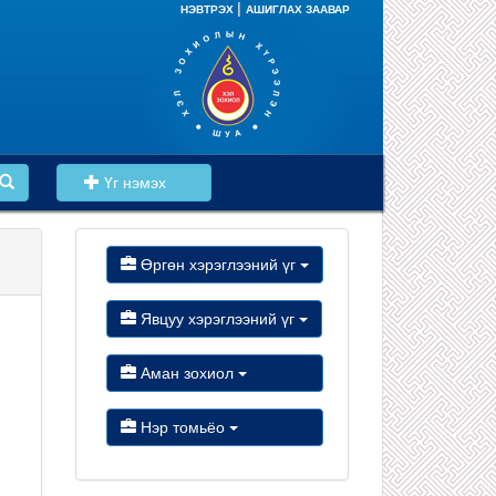
|
НЭВТРЭХ
АШИГЛАХ ЗААВАР
Үг нэмэх
Өргөн хэрэглээний үг
Явцуу хэрэглээний үг
Аман зохиол
Нэр томьёо