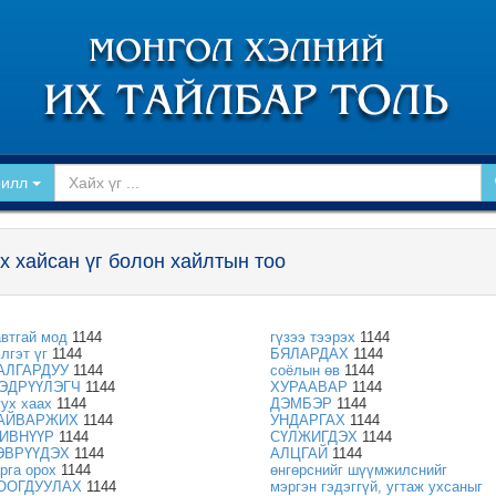
рилл
х хайсан үг болон хайлтын тоо
автгай мод
1144
гүзээ тээрэх
1144
лгэт үг
1144
БЯЛАРДАХ
1144
АЛГАРДУУ
1144
соёлын өв
1144
ЭДРҮҮЛЭГЧ
1144
ХУРААВАР
1144
уух хаах
1144
ДЭМБЭР
1144
АЙВАРЖИХ
1144
УНДАРГАХ
1144
ИВНҮҮР
1144
СҮЛЖИГДЭХ
1144
ЭВРҮҮДЭХ
1144
АЛЦГАЙ
1144
арга орох
1144
өнгөрснийг шүүмжилснийг
ООГДУУЛАХ
1144
мэргэн гэдэггүй, угтаж ухсаныг