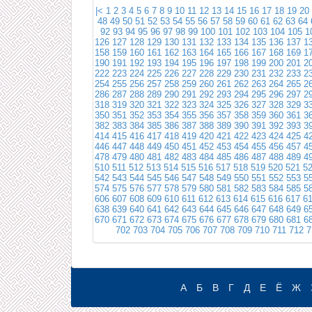
|<
1
2
3
4
5
6
7
8
9
10
11
12
13
14
15
16
17
18
19
20
48
49
50
51
52
53
54
55
56
57
58
59
60
61
62
63
64
92
93
94
95
96
97
98
99
100
101
102
103
104
105
1
126
127
128
129
130
131
132
133
134
135
136
137
1
158
159
160
161
162
163
164
165
166
167
168
169
1
190
191
192
193
194
195
196
197
198
199
200
201
2
222
223
224
225
226
227
228
229
230
231
232
233
2
254
255
256
257
258
259
260
261
262
263
264
265
2
286
287
288
289
290
291
292
293
294
295
296
297
2
318
319
320
321
322
323
324
325
326
327
328
329
3
350
351
352
353
354
355
356
357
358
359
360
361
3
382
383
384
385
386
387
388
389
390
391
392
393
3
414
415
416
417
418
419
420
421
422
423
424
425
4
446
447
448
449
450
451
452
453
454
455
456
457
4
478
479
480
481
482
483
484
485
486
487
488
489
4
510
511
512
513
514
515
516
517
518
519
520
521
5
542
543
544
545
546
547
548
549
550
551
552
553
5
574
575
576
577
578
579
580
581
582
583
584
585
5
606
607
608
609
610
611
612
613
614
615
616
617
6
638
639
640
641
642
643
644
645
646
647
648
649
6
670
671
672
673
674
675
676
677
678
679
680
681
6
702
703
704
705
706
707
708
709
710
711
712
7
А
Б
В
Г
Д
Е
Ё
Ж