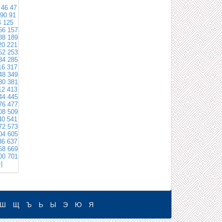
46
47
90
91
4
125
56
157
88
189
20
221
52
253
84
285
16
317
48
349
80
381
12
413
44
445
76
477
08
509
40
541
72
573
04
605
36
637
68
669
00
701
|
Ш
Щ
Ъ
Ь
Ы
Э
Ю
Я