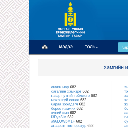
(current)
МЭДЭЭ
ТОЛЬ
Ки
Хамгийн и
өнчин мөр
682
я
сагагийн хэмхдэг
682
т
газар нутгийн ойллого
682
х
мохошгүй санаа
682
х
бараа зээлдэгч
682
ж
бороо намжих
682
б
хүний эмч
682
а
i3Dya5IV
682
г
a96LQWpM1F
682
с
агаарын температур
682
а