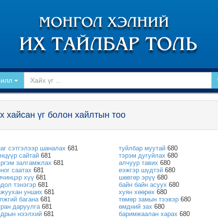
рилл
х хайсан үг болон хайлтын тоо
наг сэтгэлээр шаналах
681
туйлбар муутай
680
энцүүр сайтай
681
тэрэм дугуйлах
680
эргэм залгамжлах
681
алчуур тавих
680
оног саатах
681
еэжгэр шүдтэй
680
ичинцэр хүү
681
шөвгөр эрүү
680
одол тэнэгэр
681
байн байн асуух
680
ажуухан унших
681
хуян хөөрөх
680
илжгий багана
681
төмөр замын тээвэр
680
уран даруулга
681
өмдний зах
680
вдрын нээлхий
681
баримжаалан харах
680