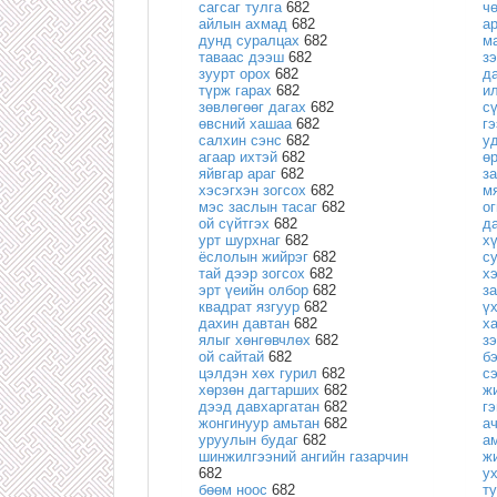
сагсаг тулга
682
ч
айлын ахмад
682
а
дунд суралцах
682
м
таваас дээш
682
з
зуурт орох
682
д
түрж гарах
682
и
зөвлөгөөг дагах
682
с
өвсний хашаа
682
г
салхин сэнс
682
у
агаар ихтэй
682
ө
яйвгар араг
682
з
хэсэгхэн зогсох
682
м
мэс заслын тасаг
682
о
ой сүйтгэх
682
д
урт шурхнаг
682
х
ёслолын жийрэг
682
с
тай дээр зогсох
682
х
эрт үеийн олбор
682
з
квадрат язгуур
682
ү
дахин давтан
682
х
ялыг хөнгөвчлөх
682
зэ
ой сайтай
682
б
цэлдэн хөх гурил
682
с
хөрзөн дагтарших
682
ж
дээд давхаргатан
682
гэ
жонгинуур амьтан
682
а
уруулын будаг
682
а
шинжилгээний ангийн газарчин
ж
682
у
бөөм ноос
682
т