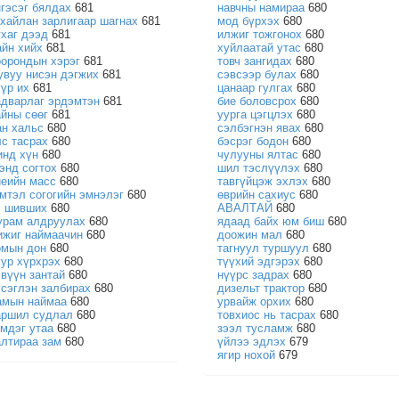
нгэсэг бялдах
681
навчны намираа
680
ухайлан зарлигаар шагнах
681
мод бүрхэх
680
ухаг дээд
681
илжиг тожгонох
680
айн хийх
681
хуйлаатай утас
680
оорондын хэрэг
681
товч зангидах
680
увуу нисэн дэгжих
681
сэвсээр булах
680
үүр их
681
цанаар гулгах
680
адварлаг эрдэмтэн
681
бие боловсрох
680
айны сөөг
681
уурга цэгцлэх
680
ан хальс
680
сэлбэгнэн явах
680
лс тасрах
680
бэсрэг бодон
680
инд хүн
680
чулууны ялтас
680
гэнд согтох
680
шил тэслүүлэх
680
иеийн масс
680
тавгүйцэж эхлэх
680
эмтэл согогийн эмнэлэг
680
өврийн сахиус
680
с шивших
680
АВАЛТАЙ
680
урам алдруулах
680
ядаад байх юм биш
680
ижиг наймаачин
680
доожин мал
680
омын дон
680
тагнуул туршуул
680
уур хүрхрэх
680
түүхий эдгэрэх
680
эвүүн зантай
680
нүүрс задрах
680
үсэглэн залбирах
680
дизельт трактор
680
амын наймаа
680
урвайж орхих
680
аршил судлал
680
товхиос нь тасрах
680
эмдэг утаа
680
зээл тусламж
680
алтираа зам
680
үйлээ эдлэх
679
ягир нохой
679