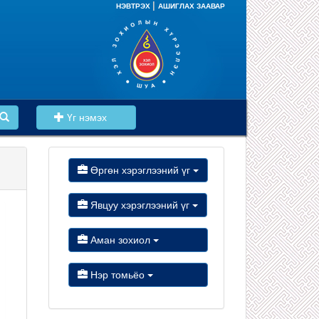
|
НЭВТРЭХ
АШИГЛАХ ЗААВАР
Үг нэмэх
Өргөн хэрэглээний үг
Явцуу хэрэглээний үг
Аман зохиол
Нэр томьёо