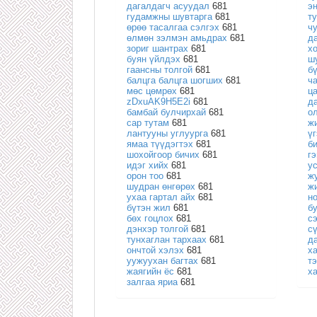
дагалдагч асуудал
681
э
гудамжны шувтарга
681
т
өрөө тасалгаа сэлгэх
681
ч
өлмөн зэлмэн амьдрах
681
д
зориг шантрах
681
х
буян үйлдэх
681
ш
гаансны толгой
681
б
балцга балцга шогших
681
ч
мөс цөмрөх
681
ц
zDxuAK9H5E2i
681
д
бамбай булчирхай
681
о
сар тутам
681
ж
лантууны углуурга
681
ү
ямаа түүдэгтэх
681
б
шохойгоор бичих
681
г
идэг хийх
681
у
орон тоо
681
ж
шудран өнгөрөх
681
ж
ухаа гартал айх
681
н
бүтэн жил
681
б
бөх гоцлох
681
с
дэнхэр толгой
681
с
тунхаглан тархаах
681
д
ончтой хэлэх
681
х
уужуухан багтах
681
т
жаягийн ёс
681
х
залгаа яриа
681