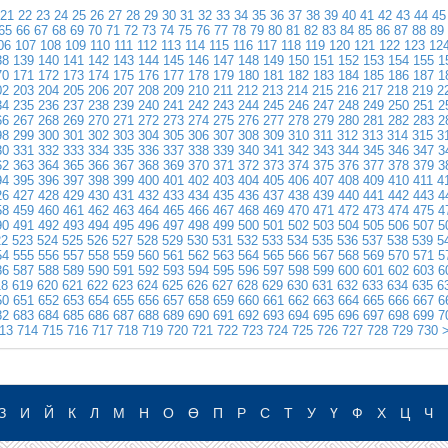
21
22
23
24
25
26
27
28
29
30
31
32
33
34
35
36
37
38
39
40
41
42
43
44
45
65
66
67
68
69
70
71
72
73
74
75
76
77
78
79
80
81
82
83
84
85
86
87
88
89
06
107
108
109
110
111
112
113
114
115
116
117
118
119
120
121
122
123
12
38
139
140
141
142
143
144
145
146
147
148
149
150
151
152
153
154
155
1
70
171
172
173
174
175
176
177
178
179
180
181
182
183
184
185
186
187
1
02
203
204
205
206
207
208
209
210
211
212
213
214
215
216
217
218
219
2
34
235
236
237
238
239
240
241
242
243
244
245
246
247
248
249
250
251
2
66
267
268
269
270
271
272
273
274
275
276
277
278
279
280
281
282
283
2
98
299
300
301
302
303
304
305
306
307
308
309
310
311
312
313
314
315
3
30
331
332
333
334
335
336
337
338
339
340
341
342
343
344
345
346
347
3
62
363
364
365
366
367
368
369
370
371
372
373
374
375
376
377
378
379
3
94
395
396
397
398
399
400
401
402
403
404
405
406
407
408
409
410
411
4
26
427
428
429
430
431
432
433
434
435
436
437
438
439
440
441
442
443
4
58
459
460
461
462
463
464
465
466
467
468
469
470
471
472
473
474
475
4
90
491
492
493
494
495
496
497
498
499
500
501
502
503
504
505
506
507
5
22
523
524
525
526
527
528
529
530
531
532
533
534
535
536
537
538
539
5
54
555
556
557
558
559
560
561
562
563
564
565
566
567
568
569
570
571
5
86
587
588
589
590
591
592
593
594
595
596
597
598
599
600
601
602
603
6
18
619
620
621
622
623
624
625
626
627
628
629
630
631
632
633
634
635
6
50
651
652
653
654
655
656
657
658
659
660
661
662
663
664
665
666
667
6
82
683
684
685
686
687
688
689
690
691
692
693
694
695
696
697
698
699
7
13
714
715
716
717
718
719
720
721
722
723
724
725
726
727
728
729
730
>
З
И
Й
К
Л
М
Н
О
Ө
П
Р
С
Т
У
Ү
Ф
Х
Ц
Ч