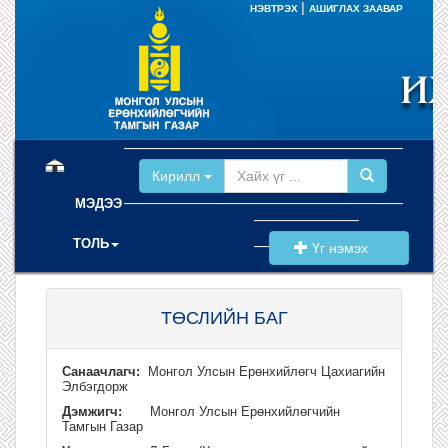
|
НЭВТРЭХ
АШИГЛАХ ЗААВАР
(current)
Кирилл
МЭДЭЭ
ТОЛЬ
Үг нэмэх
ТӨСЛИЙН БАГ
Санаачлагч:
Монгол Улсын Ерөнхийлөгч Цахиагийн
Элбэгдорж
Дэмжигч:
Монгол Улсын Ерөнхийлөгчийн
Тамгын Газар