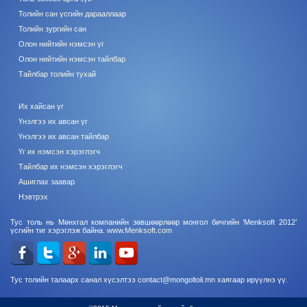
Толийн сан үсгийн дарааллаар
Толийн зургийн сан
Олон нийтийн нэмсэн үг
Олон нийтийн нэмсэн тайлбар
Тайлбар толийн тухай
Их хайсан үг
Үнэлгээ их авсан үг
Үнэлгээ их авсан тайлбар
Үг их нэмсэн хэрэглэгч
Тайлбар их нэмсэн хэрэглэгч
Ашиглах заавар
Нэвтрэх
Тус толь нь Мөнхгал компанийн зөвшөөрлөөр монгол бичгийн ‘Menksoft 2012’
үсгийн тиг хэрэглэж байна.
www.Menksoft.com
Тус толийн талаарх санал хүсэлтээ contact@mongoltoli.mn хаягаар ирүүлнэ үү.