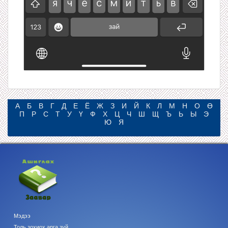
А
Б
В
Г
Д
Е
Ё
Ж
З
И
Й
К
Л
М
Н
О
Ө
П
Р
С
Т
У
Ү
Ф
Х
Ц
Ч
Ш
Щ
Ъ
Ь
Ы
Э
Ю
Я
Мэдээ
Толь зохиох арга зүй