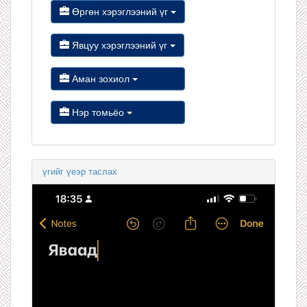
Өргөн хэрэглээний үг
Явцуу хэрэглээний үг
Аман зохиол
Нэр томьёо
үгийг үеэр таслах