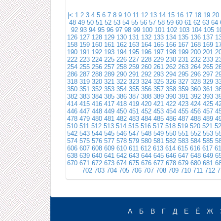
|<
1
2
3
4
5
6
7
8
9
10
11
12
13
14
15
16
17
18
19
20
48
49
50
51
52
53
54
55
56
57
58
59
60
61
62
63
64
92
93
94
95
96
97
98
99
100
101
102
103
104
105
1
126
127
128
129
130
131
132
133
134
135
136
137
1
158
159
160
161
162
163
164
165
166
167
168
169
1
190
191
192
193
194
195
196
197
198
199
200
201
2
222
223
224
225
226
227
228
229
230
231
232
233
2
254
255
256
257
258
259
260
261
262
263
264
265
2
286
287
288
289
290
291
292
293
294
295
296
297
2
318
319
320
321
322
323
324
325
326
327
328
329
3
350
351
352
353
354
355
356
357
358
359
360
361
3
382
383
384
385
386
387
388
389
390
391
392
393
3
414
415
416
417
418
419
420
421
422
423
424
425
4
446
447
448
449
450
451
452
453
454
455
456
457
4
478
479
480
481
482
483
484
485
486
487
488
489
4
510
511
512
513
514
515
516
517
518
519
520
521
5
542
543
544
545
546
547
548
549
550
551
552
553
5
574
575
576
577
578
579
580
581
582
583
584
585
5
606
607
608
609
610
611
612
613
614
615
616
617
6
638
639
640
641
642
643
644
645
646
647
648
649
6
670
671
672
673
674
675
676
677
678
679
680
681
6
702
703
704
705
706
707
708
709
710
711
712
7
А
Б
В
Г
Д
Е
Ё
Ж