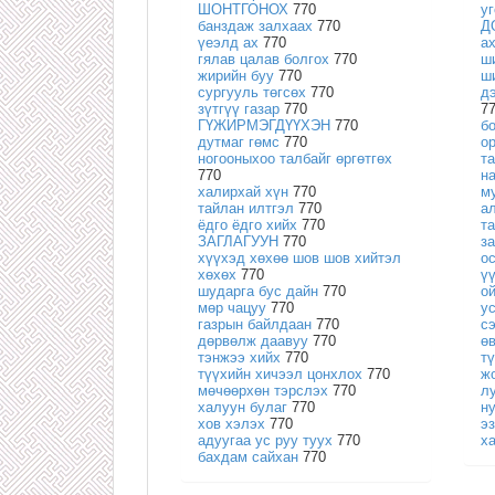
ШОНТГОНОХ
770
у
банздаж залхаах
770
Д
үеэлд ах
770
а
гялав цалав болгох
770
ш
жирийн буу
770
ш
сургууль төгсөх
770
д
зүтгүү газар
770
7
ГҮЖИРМЭГДҮҮХЭН
770
б
дутмаг гөмс
770
о
ногооныхоо талбайг өргөтгөх
т
770
н
халирхай хүн
770
м
тайлан илтгэл
770
а
ёдго ёдго хийх
770
т
ЗАГЛАГУУН
770
з
хүүхэд хөхөө шов шов хийтэл
о
хөхөх
770
ү
шударга бус дайн
770
о
мөр чацуу
770
у
газрын байлдаан
770
с
дөрвөлж даавуу
770
ө
тэнжээ хийх
770
т
түүхийн хичээл цонхлох
770
ж
мөчөөрхөн тэрслэх
770
л
халуун булаг
770
ну
хов хэлэх
770
э
адуугаа ус руу туух
770
х
бахдам сайхан
770