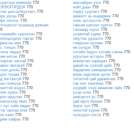
гсралтын инженер
770
магнайдан үзэх
770
ОРВОГОРДОХ
770
нойт даах
770
хлах дасгалжуулагч
770
хоруу судлагч
770
ирх ургац
770
амжилт нь өндөржих
770
ирх нэхээс
770
хонь зүслүүлэх
770
ээгүүрхэн тушаалд дэвших
гавьяа шагнал хүртэх
770
70
санаанд хүрэх
770
отаникийн хүрээлэн
770
ухаантай хариу
770
роолцолдоог гаргах
770
оюутны үдэшлэг
770
арвасны мах
770
гомдлын нулимс
770
ас тэнцэх
770
өө сүлдэс
770
унхаг явдал
770
хэтийн бодол хэтийн санаа
770
лим өлсөх
770
уруулын исгэрээ
770
алархах зантай
770
манантан харагдах
770
аавал ирээрэй
770
царай нь хувхай цайх
770
слын дохио
770
бадарчин шавираачин
770
үдэн тушаа
770
морь ондгонон цогих
770
йд багтахгүй
770
тогоотой цай дарвигнах
770
сны гоожуур
770
гар хөл хангинах
770
эжигтэй мэдээ
770
хүүрийг хээр аваачиж зайх
770
вчин хүрэх
770
үхэр олих
770
үрэн оруулах
770
шивэргэл үс
770
онжоогоор явах
770
цай идээ базаах
770
уг луг хийн өвдөх
770
бүрэг хүн
770
таг зангаа өгөх
770
оноотой хүрэм
770
зэн хаан
770
хүзүүдэн үнсэх
770
арим хайрах
770