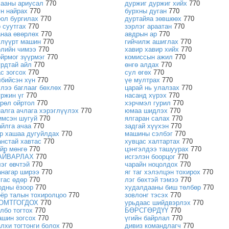
хааны ариусал
770
дуржиг дуржиг хийх
770
үн найрах
770
бурхны дуган
770
оол бургилах
770
дуртайяа зөвшөөх
770
р суутгах
770
зэрлэг араатан
770
анаа өвөрлөх
770
авдрын ар
770
үлүүрт машин
770
гийчилж ашиглах
770
өлийн чимээ
770
хавир хавир хийх
770
ойрмог зүүрмэг
770
комиссын ажил
770
урдтай айл
770
өнгө алдах
770
ас зогсох
770
сул өгөх
770
лбийсэн хүн
770
үе мултрах
770
үлээ баглааг бөхлөх
770
царай нь улалзах
770
үржин үг
770
насанд хүрэх
770
өрөл ойртол
770
хэрчмэл гурил
770
налга ачлага хэрэглүүлэх
770
юмаа шидлэх
770
имсэн шугуй
770
ялгаран салах
770
айлга ачаа
770
задгай хүүхэн
770
эр хашаа дугуйлдах
770
машины сэлбэг
770
анстай хавтас
770
хувцас халтартах
770
айр мөнгө
770
цэнгэлдээ ташуурах
770
АЙВАРЛАХ
770
исгэлэн боорцог
770
лэг өвчтэй
770
чарайн ноцолдох
770
анагар ширээ
770
яг таг хэлэлцэн тохирох
770
угас өдөр
770
лэг бөхтэй тэмээ
770
одны ёзоор
770
худалдааны биш төлбөр
770
оёр талын тохиролцоо
770
зовлонг тэсэх
770
ОМТГОГДОХ
770
урьдаас шийдвэрлэх
770
олбо тогтох
770
БӨРСГӨРДҮҮ
770
ашин зогсох
770
үгийн байрлал
770
алхи тогтонги болох
770
дивиз командлагч
770