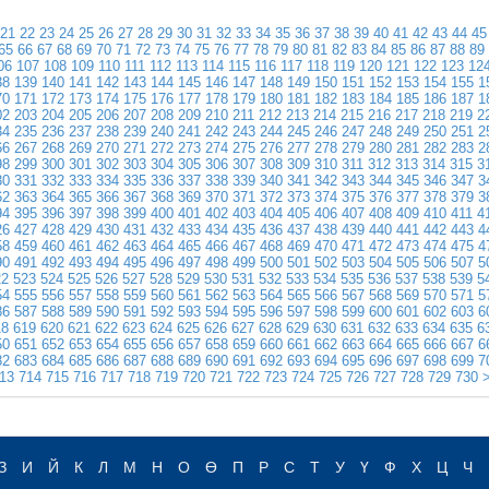
21
22
23
24
25
26
27
28
29
30
31
32
33
34
35
36
37
38
39
40
41
42
43
44
45
65
66
67
68
69
70
71
72
73
74
75
76
77
78
79
80
81
82
83
84
85
86
87
88
89
06
107
108
109
110
111
112
113
114
115
116
117
118
119
120
121
122
123
12
38
139
140
141
142
143
144
145
146
147
148
149
150
151
152
153
154
155
1
70
171
172
173
174
175
176
177
178
179
180
181
182
183
184
185
186
187
1
02
203
204
205
206
207
208
209
210
211
212
213
214
215
216
217
218
219
2
34
235
236
237
238
239
240
241
242
243
244
245
246
247
248
249
250
251
2
66
267
268
269
270
271
272
273
274
275
276
277
278
279
280
281
282
283
2
98
299
300
301
302
303
304
305
306
307
308
309
310
311
312
313
314
315
3
30
331
332
333
334
335
336
337
338
339
340
341
342
343
344
345
346
347
3
62
363
364
365
366
367
368
369
370
371
372
373
374
375
376
377
378
379
3
94
395
396
397
398
399
400
401
402
403
404
405
406
407
408
409
410
411
4
26
427
428
429
430
431
432
433
434
435
436
437
438
439
440
441
442
443
4
58
459
460
461
462
463
464
465
466
467
468
469
470
471
472
473
474
475
4
90
491
492
493
494
495
496
497
498
499
500
501
502
503
504
505
506
507
5
22
523
524
525
526
527
528
529
530
531
532
533
534
535
536
537
538
539
5
54
555
556
557
558
559
560
561
562
563
564
565
566
567
568
569
570
571
5
86
587
588
589
590
591
592
593
594
595
596
597
598
599
600
601
602
603
6
18
619
620
621
622
623
624
625
626
627
628
629
630
631
632
633
634
635
6
50
651
652
653
654
655
656
657
658
659
660
661
662
663
664
665
666
667
6
82
683
684
685
686
687
688
689
690
691
692
693
694
695
696
697
698
699
7
13
714
715
716
717
718
719
720
721
722
723
724
725
726
727
728
729
730
>
З
И
Й
К
Л
М
Н
О
Ө
П
Р
С
Т
У
Ү
Ф
Х
Ц
Ч