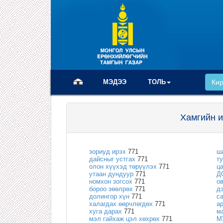
(current)
МЭДЭЭ
ТОЛЬ
Ки
Хамгийн и
зориуд ирэх
771
ш
дайсныг устгах
771
т
олон хүүхэд төрүүлэх
771
ц
утаан дундуур
771
Д
номхон зогсох
771
о
бороо зөөлрөх
771
д
долингор хүн
771
с
халагдах өөрчлөгдөх
771
а
хуга дарах
771
м
мэл гайхаж цэл хөхрөх
771
М