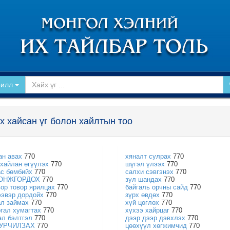
рилл
х хайсан үг болон хайлтын тоо
ан авах
770
хяналт сулрах
770
ухайлан өгүүлэх
770
шүгэл үлээх
770
ас бөмбийх
770
салхи сэвгэнэх
770
ОНЖГОРДОХ
770
зул шандах
770
вор товор ярилцах
770
байгаль орчны сайд
770
ээвэр дордойх
770
зүрх өвдөх
770
ал займах
770
хүй цөглөх
770
ргал хумагтах
770
хүхээ хайрцаг
770
ал бэлтгэл
770
дээр дээр дэвхлэх
770
УРЧИЛЗАХ
770
цөөхүүл хөгжимчид
770