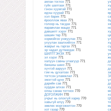
аялан тоглох
771
у
гуйх шалгаах
771
х
гэнэн хуумгай
771
х
идэш хуурай
771
ө
хэл барих
771
с
ёрооллож явах
771
б
голоор нь тасдах
771
х
яаравчлан мацах
771
н
давшилт хэрэг
771
х
шашин төр
771
ц
хормойгоо унжуулах
771
ү
ухуулан заалхийлэх
771
х
жаврыг нь гаргах
771
с
эр чадал дутмагдах
771
т
ШИЛТГЭНЭХ
771
у
эл хэрэг
771
ж
халуун савны угаагуур
771
д
баншны шанз
771
г
хүчтэй ааруул
771
д
гэм нь цухалзах
771
з
тогтсон уламжлал
771
З
эмэгтэй цүнх
771
ү
дарийн сав
771
д
хурдан алхах
771
х
олны санаа тогтнох
770
м
ДОГОЛЖИН
770
х
учрыг нь олохгүй хариу
770
Ц
хавьгүй илүү
770
т
зөвлөх мэргэжилтэн
770
м
хот газар
770
с