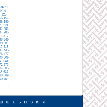
46
47
90
91
4
125
56
157
88
189
20
221
52
253
84
285
16
317
48
349
80
381
12
413
44
445
76
477
08
509
40
541
72
573
04
605
36
637
68
669
00
701
|
Ш
Щ
Ъ
Ь
Ы
Э
Ю
Я