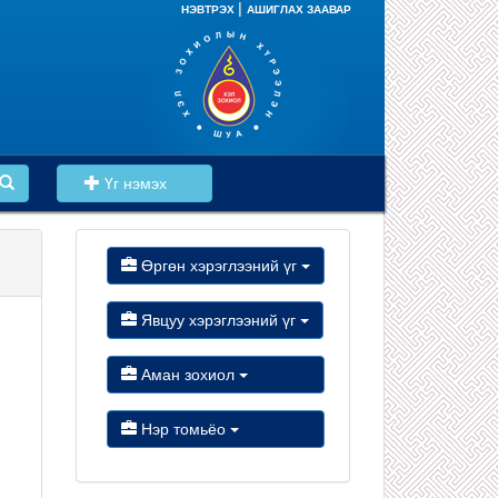
|
НЭВТРЭХ
АШИГЛАХ ЗААВАР
Үг нэмэх
Өргөн хэрэглээний үг
Явцуу хэрэглээний үг
Аман зохиол
Нэр томьёо