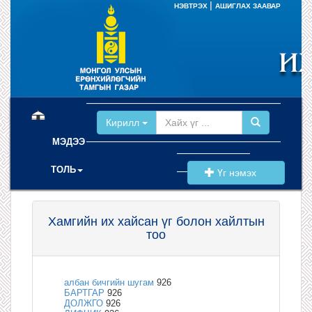
|
НЭВТРЭХ
АШИГЛАХ ЗААВАР
(current)
Кирилл
МЭДЭЭ
ТОЛЬ
Үг нэмэх
Хамгийн их хайсан үг болон хайлтын
тоо
албан бичгийн шугам
926
БАРТГАР
926
ДОЛЖГО
926