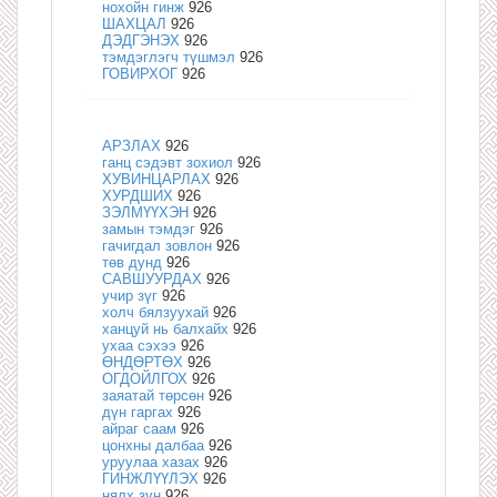
нохойн гинж
926
ШАХЦАЛ
926
ДЭДГЭНЭХ
926
тэмдэглэгч түшмэл
926
ГОВИРХОГ
926
АРЗЛАХ
926
ганц сэдэвт зохиол
926
ХУВИНЦАРЛАХ
926
ХУРДШИХ
926
ЗЭЛМҮҮХЭН
926
замын тэмдэг
926
гачигдал зовлон
926
төв дунд
926
САВШУУРДАХ
926
учир зүг
926
холч бялзуухай
926
ханцуй нь балхайх
926
ухаа сэхээ
926
ӨНДӨРТӨХ
926
ОГДОЙЛГОХ
926
заяатай төрсөн
926
дүн гаргах
926
айраг саам
926
цонхны далбаа
926
уруулаа хазах
926
ГИНЖЛҮҮЛЭХ
926
нялх зун
926