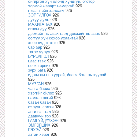
онгиргон хүн олонд хүндгүй, оготор
хормой жаварт нөмөргүй
926
гэгээвчийн халхавч
926
ЗОРГИЛГОХ
926
дутуу дуль
926
МАХИГАНАХ
926
огцом дуу
926
дээжийг нь авах гээд доожийг нь авах
926
согтуу хүн сохор ухаантай
926
хоёр нүдэт отго
926
бар бар
926
тогос чулуу
926
БҮРЭЛГЭЛ
926
цаас гээх
926
өсөх торних
926
зүрх бага
926
идэвч ам нь хуурай, баавч бөгс нь хуурай
926
МУЗГАЙ
926
чанга барих
926
хэргийг ойлох
926
намхан өсгий
926
баван баван
926
сэлүүн салхи
926
анги нэгтгэл
926
даавуун тор
926
ГАМГҮЙДҮҮХЭН
926
ЭМГЭГШИХ
926
ГЭХЭЙ
926
азтай хэрэг
926