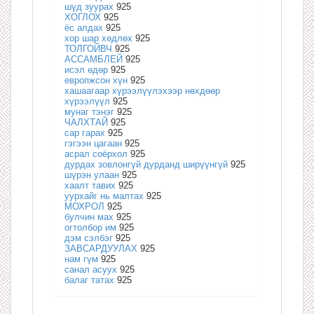
шүд зуурах
925
ХОГЛОХ
925
ёс алдах
925
хор шар хөдлөх
925
ТОЛГОЙВЧ
925
АССАМБЛЕЙ
925
исэл өдөр
925
европжсон хүн
925
хашаагаар хүрээлүүлэхээр нөхдөөр
хүрээлүүл
925
мунаг тэнэг
925
ЧАЛХТАЙ
925
сар гарах
925
гэгээн цагаан
925
асрал соёрхол
925
дурдах зовлонгүй дурданд ширүүнгүй
925
шүрэн улаан
925
хаалт тавих
925
уурхайг нь малтах
925
МОХРОЛ
925
булчин мах
925
огтолбор им
925
дэм сэлбэг
925
ЗАВСАРДУУЛАХ
925
нам гүм
925
санал асуух
925
балаг татах
925