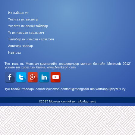
Их хайсан үг
Үнэлгээ их авсан үг
Үнэлгээ их авсан тайлбар
Үг их нэмсэн хэрэглэгч
Тайлбар их нэмсэн хэрэглэгч
Ашиглах заавар
Нэвтрэх
Тус толь нь Мөнхгал компанийн зөвшөөрлөөр монгол бичгийн ‘Menksoft 2012’
үсгийн тиг хэрэглэж байна.
www.Menksoft.com
Тус толийн талаарх санал хүсэлтээ contact@mongoltoli.mn хаягаар ирүүлнэ үү.
©2015 Монгол хэлний их тайлбар толь