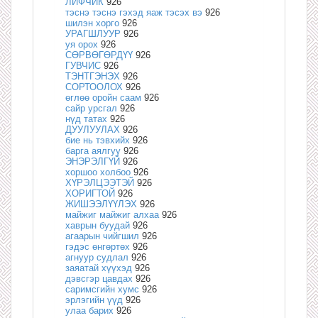
ЛИФЧИК
926
тэснэ тэснэ гэхэд яаж тэсэх вэ
926
шилэн хорго
926
УРАГШЛУУР
926
уя орох
926
СӨРВӨГӨРДҮҮ
926
ГУВЧИС
926
ТЭНТГЭНЭХ
926
СОРТООЛОХ
926
өглөө оройн саам
926
сайр урсгал
926
нүд татах
926
ДУУЛУУЛАХ
926
бие нь тэвхийх
926
барга аялгуу
926
ЭНЭРЭЛГҮЙ
926
хоршоо холбоо
926
ХҮРЭЛЦЭЭТЭЙ
926
ХОРИГТОЙ
926
ЖИШЭЭЛҮҮЛЭХ
926
майжиг майжиг алхаа
926
хаврын буудай
926
агаарын чийгшил
926
гэдэс өнгөртөх
926
агнуур судлал
926
заяатай хүүхэд
926
дэвсгэр цавдах
926
саримсгийн хумс
926
эрлэгийн үүд
926
улаа барих
926