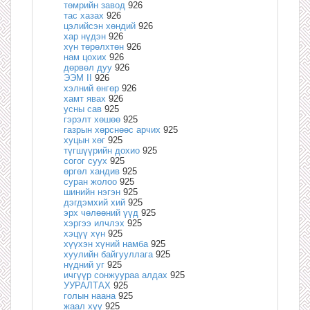
төмрийн завод
926
тас хазах
926
цэлийсэн хөндий
926
хар нүдэн
926
хүн төрөлхтөн
926
нам цохих
926
дөрвөл дуу
926
ЭЭМ II
926
хэлний өнгөр
926
хамт явах
926
усны сав
925
гэрэлт хөшөө
925
газрын хөрснөөс арчих
925
хуцын хөг
925
түгшүүрийн дохио
925
согог суух
925
өргөл хандив
925
суран жолоо
925
шинийн нэгэн
925
дэгдэмхий хий
925
эрх чөлөөний үүд
925
хэргээ илчлэх
925
хэцүү хүн
925
хүүхэн хүний намба
925
хуулийн байгууллага
925
нүдний уг
925
ичгүүр сонжуураа алдах
925
УУРАЛТАХ
925
голын наана
925
жаал хүү
925