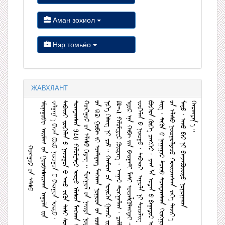
Аман зохиол
Нэр томьёо
ЖАВХЛАНТ