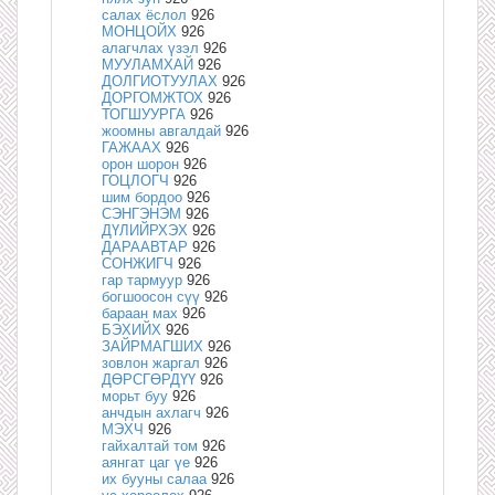
салах ёслол
926
МОНЦОЙХ
926
алагчлах үзэл
926
МУУЛАМХАЙ
926
ДОЛГИОТУУЛАХ
926
ДОРГОМЖТОХ
926
ТОГШУУРГА
926
жоомны авгалдай
926
ГАЖААХ
926
орон шорон
926
ГОЦЛОГЧ
926
шим бордоо
926
СЭНГЭНЭМ
926
ДҮЛИЙРХЭХ
926
ДАРААВТАР
926
СОНЖИГЧ
926
гар тармуур
926
богшоосон сүү
926
бараан мах
926
БЭХИЙХ
926
ЗАЙРМАГШИХ
926
зовлон жаргал
926
ДӨРСГӨРДҮҮ
926
морьт буу
926
анчдын ахлагч
926
МЭХЧ
926
гайхалтай том
926
аянгат цаг үе
926
их бууны салаа
926