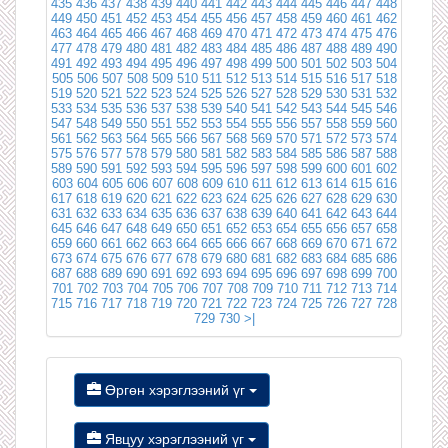
435
436
437
438
439
440
441
442
443
444
445
446
447
448
449
450
451
452
453
454
455
456
457
458
459
460
461
462
463
464
465
466
467
468
469
470
471
472
473
474
475
476
477
478
479
480
481
482
483
484
485
486
487
488
489
490
491
492
493
494
495
496
497
498
499
500
501
502
503
504
505
506
507
508
509
510
511
512
513
514
515
516
517
518
519
520
521
522
523
524
525
526
527
528
529
530
531
532
533
534
535
536
537
538
539
540
541
542
543
544
545
546
547
548
549
550
551
552
553
554
555
556
557
558
559
560
561
562
563
564
565
566
567
568
569
570
571
572
573
574
575
576
577
578
579
580
581
582
583
584
585
586
587
588
589
590
591
592
593
594
595
596
597
598
599
600
601
602
603
604
605
606
607
608
609
610
611
612
613
614
615
616
617
618
619
620
621
622
623
624
625
626
627
628
629
630
631
632
633
634
635
636
637
638
639
640
641
642
643
644
645
646
647
648
649
650
651
652
653
654
655
656
657
658
659
660
661
662
663
664
665
666
667
668
669
670
671
672
673
674
675
676
677
678
679
680
681
682
683
684
685
686
687
688
689
690
691
692
693
694
695
696
697
698
699
700
701
702
703
704
705
706
707
708
709
710
711
712
713
714
715
716
717
718
719
720
721
722
723
724
725
726
727
728
729
730
>|
Өргөн хэрэглээний үг
Явцуу хэрэглээний үг