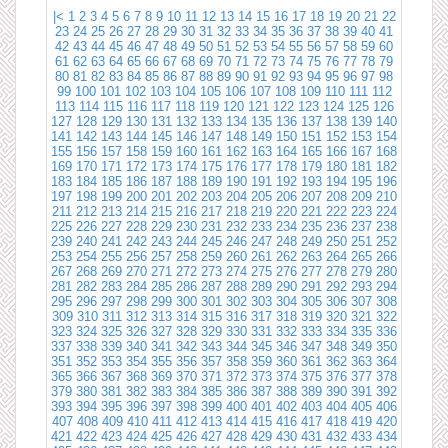
|<
1
2
3
4
5
6
7
8
9
10
11
12
13
14
15
16
17
18
19
20
21
22
23
24
25
26
27
28
29
30
31
32
33
34
35
36
37
38
39
40
41
42
43
44
45
46
47
48
49
50
51
52
53
54
55
56
57
58
59
60
61
62
63
64
65
66
67
68
69
70
71
72
73
74
75
76
77
78
79
80
81
82
83
84
85
86
87
88
89
90
91
92
93
94
95
96
97
98
99
100
101
102
103
104
105
106
107
108
109
110
111
112
113
114
115
116
117
118
119
120
121
122
123
124
125
126
127
128
129
130
131
132
133
134
135
136
137
138
139
140
141
142
143
144
145
146
147
148
149
150
151
152
153
154
155
156
157
158
159
160
161
162
163
164
165
166
167
168
169
170
171
172
173
174
175
176
177
178
179
180
181
182
183
184
185
186
187
188
189
190
191
192
193
194
195
196
197
198
199
200
201
202
203
204
205
206
207
208
209
210
211
212
213
214
215
216
217
218
219
220
221
222
223
224
225
226
227
228
229
230
231
232
233
234
235
236
237
238
239
240
241
242
243
244
245
246
247
248
249
250
251
252
253
254
255
256
257
258
259
260
261
262
263
264
265
266
267
268
269
270
271
272
273
274
275
276
277
278
279
280
281
282
283
284
285
286
287
288
289
290
291
292
293
294
295
296
297
298
299
300
301
302
303
304
305
306
307
308
309
310
311
312
313
314
315
316
317
318
319
320
321
322
323
324
325
326
327
328
329
330
331
332
333
334
335
336
337
338
339
340
341
342
343
344
345
346
347
348
349
350
351
352
353
354
355
356
357
358
359
360
361
362
363
364
365
366
367
368
369
370
371
372
373
374
375
376
377
378
379
380
381
382
383
384
385
386
387
388
389
390
391
392
393
394
395
396
397
398
399
400
401
402
403
404
405
406
407
408
409
410
411
412
413
414
415
416
417
418
419
420
421
422
423
424
425
426
427
428
429
430
431
432
433
434