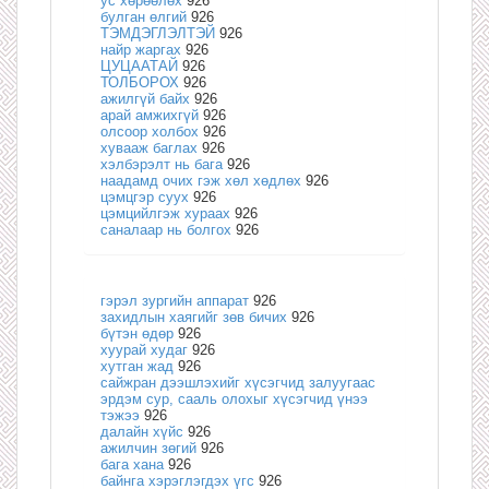
ус хөрөөлөх
926
булган өлгий
926
ТЭМДЭГЛЭЛТЭЙ
926
найр жаргах
926
ЦУЦААТАЙ
926
ТОЛБОРОХ
926
ажилгүй байх
926
арай амжихгүй
926
олсоор холбох
926
хувааж баглах
926
хэлбэрэлт нь бага
926
наадамд очих гэж хөл хөдлөх
926
цэмцгэр суух
926
цэмцийлгэж хураах
926
саналаар нь болгох
926
гэрэл зургийн аппарат
926
захидлын хаягийг зөв бичих
926
бүтэн өдөр
926
хуурай худаг
926
хутган жад
926
сайжран дээшлэхийг хүсэгчид залуугаас
эрдэм сур, сааль олохыг хүсэгчид үнээ
тэжээ
926
далайн хүйс
926
ажилчин зөгий
926
бага хана
926
байнга хэрэглэгдэх үгс
926