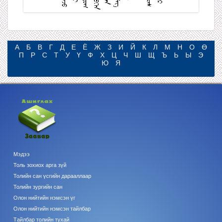
А
Б
В
Г
Д
Е
Ё
Ж
З
И
Й
К
Л
М
Н
О
Ө
П
Р
С
Т
У
Ү
Ф
Х
Ц
Ч
Ш
Щ
Ъ
Ь
Ы
Э
Ю
Я
Мэдээ
Толь зохиох арга зүй
Толийн сан үсгийн дарааллаар
Толийн зургийн сан
Олон нийтийн нэмсэн үг
Олон нийтийн нэмсэн тайлбар
Тайлбар толийн тухай