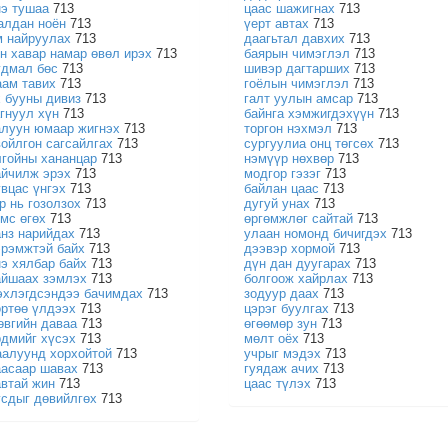
нэ тушаа
713
цаас шажигнах
713
алдан ноён
713
үерт автах
713
м найруулах
713
даагьтал давхих
713
ун хавар намар өвөл ирэх
713
баярын чимэглэл
713
удмал бөс
713
шивэр дагтарших
713
аам тавих
713
гоёлын чимэглэл
713
х бууны дивиз
713
галт уулын амсар
713
агнуул хүн
713
байнга хэмжигдэхүүн
713
алуун юмаар жигнэх
713
торгон нэхмэл
713
войлгон сагсайлгах
713
сургуулиа онц төгсөх
713
лгойны хананцар
713
нэмүүр нөхвөр
713
айчилж эрэх
713
модгор гэзэг
713
увцас үнгэх
713
байлан цаас
713
р нь гозолзох
713
дугуй унах
713
эмс өгөх
713
өргөмжлөг сайтай
713
анз нарийдах
713
улаан номонд бичигдэх
713
эрэмжтэй байх
713
дээвэр хормой
713
нэ хялбар байх
713
дүн дан дуугарах
713
айшаах зэмлэх
713
болгоож хайрлах
713
эхлэгдсэндээ бачимдах
713
зодуур даах
713
өртөө үлдээх
713
цэрэг буулгах
713
өвгийн даваа
713
өгөөмөр зун
713
рдмийг хүсэх
713
мөлт оёх
713
аалуунд хорхойтой
713
учрыг мэдэх
713
аасаар шавах
713
гуядаж ачих
713
автай жин
713
цаас түлэх
713
усдыг дөвийлгөх
713