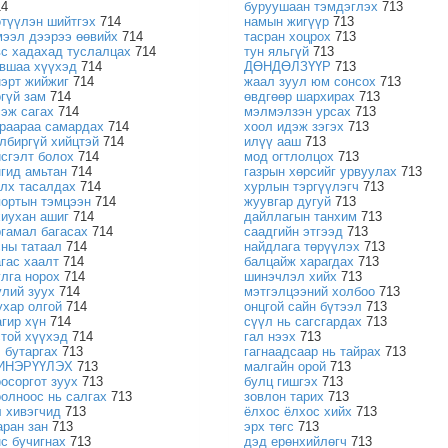
14
буруушаан тэмдэглэх
713
өтүүлэн шийтгэх
714
намын жигүүр
713
мээл дээрээ өөвийх
714
тасран хоцрох
713
вс хадахад туслалцах
714
тун яльгүй
713
увшаа хүүхэд
714
ДӨНДӨЛЗҮҮР
713
нэрт жийжиг
714
жаал зуул юм сонсох
713
өгүй зам
714
өвдгөөр шархирах
713
сэж сагах
714
мэлмэлзэн урсах
713
араараа самардах
714
хоол идэж зэгэх
713
албиргүй хийцтэй
714
илүү ааш
713
исгэлт болох
714
мод огтлолцох
713
нгид амьтан
714
газрын хөрсийг урвуулах
713
алх тасалдах
714
хурлын тэргүүлэгч
713
портын тэмцээн
714
жуувгар дугуй
713
хиухан ашиг
714
дайллагын танхим
713
ргамал багасах
714
саадгийн этгээд
713
сны татаал
714
найдлага төрүүлэх
713
агас хаалт
714
балцайж харагдах
713
улга норох
714
шинэчлэл хийх
713
үлий зуух
714
мэтгэлцээний холбоо
713
ухар олгой
714
онцгой сайн бүтээл
713
агир хүн
714
сүүл нь сагсгардах
713
стой хүүхэд
714
гал нээх
713
ч бутаргах
713
гагнаадсаар нь тайрах
713
ИНЭРҮҮЛЭХ
713
малгайн орой
713
оосоргот зуух
713
булц гишгэх
713
оолноос нь салгах
713
зовлон тарих
713
л хивэгчид
713
ёлхос ёлхос хийх
713
аран зан
713
эрх төгс
713
нс бучигнах
713
дэд ерөнхийлөгч
713