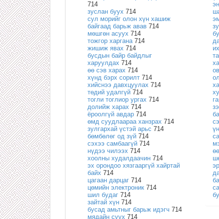
714
э
зуслан буух
714
ш
сул морийг олон хүн хашиж
э
байгаад барьж авав
714
з
мөшгөн асуух
714
б
тожгор харгана
714
д
жишиж явах
714
и
бусдын байр байдлыг
т
харуулдах
714
х
өө сэв харах
714
о
хүнд бэрх сорилт
714
о
хийснээ давхцуулах
714
х
төдий удалгүй
714
х
тогли тоглиор ургах
714
га
долийж харах
714
з
ёроолгүй авдар
714
б
өмд суудлаараа ханзрах
714
с
зулгархай үстэй арьс
714
ү
бөмбөлөг од зүй
714
с
сэхээ самбаагүй
714
м
нүдээ чилээх
714
ө
хоолны худалдаачин
714
ш
эх орондоо хязгааргүй хайртай
э
байх
714
д
цагаан дарцаг
714
б
цөмийн электроник
714
с
шил будаг
714
б
зайтай хүн
714
бусад амьтныг барьж идэгч
714
мядайн суух
714