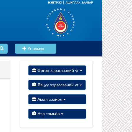
|
НЭВТРЭХ
АШИГЛАХ ЗААВАР
Үг нэмэх
Өргөн хэрэглээний үг
Явцуу хэрэглээний үг
Аман зохиол
Нэр томьёо