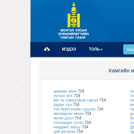
(current)
МЭДЭЭ
ТОЛЬ
Ки
Хамгийн и
цаашаа ахих
714
з
уулын өлх
714
л
өөг нь харуулдаж гаргах
714
х
удаах хүн
714
и
тоо бүртгэлийн судлал
714
б
мөгөөрсөн өвчин
714
д
өргөн дээл
714
б
холхиндог гутал
714
х
наадамч залуу
714
Д
цай аягалах
714
э