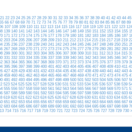
21
22
23
24
25
26
27
28
29
30
31
32
33
34
35
36
37
38
39
40
41
42
43
44
45
65
66
67
68
69
70
71
72
73
74
75
76
77
78
79
80
81
82
83
84
85
86
87
88
89
06
107
108
109
110
111
112
113
114
115
116
117
118
119
120
121
122
123
12
38
139
140
141
142
143
144
145
146
147
148
149
150
151
152
153
154
155
1
70
171
172
173
174
175
176
177
178
179
180
181
182
183
184
185
186
187
1
02
203
204
205
206
207
208
209
210
211
212
213
214
215
216
217
218
219
2
34
235
236
237
238
239
240
241
242
243
244
245
246
247
248
249
250
251
2
66
267
268
269
270
271
272
273
274
275
276
277
278
279
280
281
282
283
2
98
299
300
301
302
303
304
305
306
307
308
309
310
311
312
313
314
315
3
30
331
332
333
334
335
336
337
338
339
340
341
342
343
344
345
346
347
3
62
363
364
365
366
367
368
369
370
371
372
373
374
375
376
377
378
379
3
94
395
396
397
398
399
400
401
402
403
404
405
406
407
408
409
410
411
4
26
427
428
429
430
431
432
433
434
435
436
437
438
439
440
441
442
443
4
58
459
460
461
462
463
464
465
466
467
468
469
470
471
472
473
474
475
4
90
491
492
493
494
495
496
497
498
499
500
501
502
503
504
505
506
507
5
22
523
524
525
526
527
528
529
530
531
532
533
534
535
536
537
538
539
5
54
555
556
557
558
559
560
561
562
563
564
565
566
567
568
569
570
571
5
86
587
588
589
590
591
592
593
594
595
596
597
598
599
600
601
602
603
6
18
619
620
621
622
623
624
625
626
627
628
629
630
631
632
633
634
635
6
50
651
652
653
654
655
656
657
658
659
660
661
662
663
664
665
666
667
6
82
683
684
685
686
687
688
689
690
691
692
693
694
695
696
697
698
699
7
13
714
715
716
717
718
719
720
721
722
723
724
725
726
727
728
729
730
>