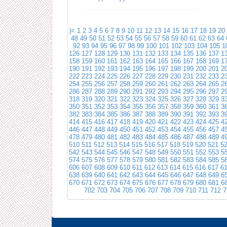
|<
1
2
3
4
5
6
7
8
9
10
11
12
13
14
15
16
17
18
19
20
48
49
50
51
52
53
54
55
56
57
58
59
60
61
62
63
64
92
93
94
95
96
97
98
99
100
101
102
103
104
105
1
126
127
128
129
130
131
132
133
134
135
136
137
1
158
159
160
161
162
163
164
165
166
167
168
169
1
190
191
192
193
194
195
196
197
198
199
200
201
2
222
223
224
225
226
227
228
229
230
231
232
233
2
254
255
256
257
258
259
260
261
262
263
264
265
2
286
287
288
289
290
291
292
293
294
295
296
297
2
318
319
320
321
322
323
324
325
326
327
328
329
3
350
351
352
353
354
355
356
357
358
359
360
361
3
382
383
384
385
386
387
388
389
390
391
392
393
3
414
415
416
417
418
419
420
421
422
423
424
425
4
446
447
448
449
450
451
452
453
454
455
456
457
4
478
479
480
481
482
483
484
485
486
487
488
489
4
510
511
512
513
514
515
516
517
518
519
520
521
5
542
543
544
545
546
547
548
549
550
551
552
553
5
574
575
576
577
578
579
580
581
582
583
584
585
5
606
607
608
609
610
611
612
613
614
615
616
617
6
638
639
640
641
642
643
644
645
646
647
648
649
6
670
671
672
673
674
675
676
677
678
679
680
681
6
702
703
704
705
706
707
708
709
710
711
712
7