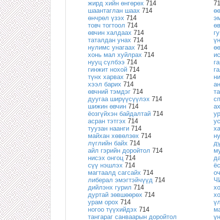
жирд хийн өнгөрөх
714
7
шаантаглан шаах
714
ө
өнчрөл үзэх
714
э
товч тогтоол
714
ө
өвчин халдаах
714
г
таталдан унах
714
ү
нулимс унагаах
714
ө
хонь мал хуйлрах
714
и
нууц сүлбээ
714
г
гинжит нохой
714
г
түнх харвах
714
н
хээл барих
714
а
өвчний тэмдэг
714
т
дуугаа ширүүсүүлэх
714
с
шижин өвчин
714
а
ёозгүйхэн байдалтай
714
у
асран тэтгэх
714
у
туузан наанги
714
х
майхан хөвөлзөх
714
н
лүглийн байх
714
д
айл гэрийн доройтол
714
м
нисэх онгоц
714
д
сүү нэшлэх
714
ё
магтаалд сагсайх
714
о
либерал эмэгтэйчүүд
714
Ч
дийлэнх гурил
714
х
дуртай зөвшөөрөх
714
х
урам орох
714
ү
ногоо түүхийдэх
714
м
тангараг санваарын доройтол
ү