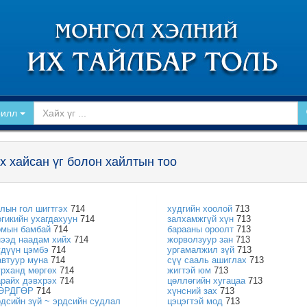
рилл
х хайсан үг болон хайлтын тоо
улын гол шигтгэх
714
худгийн хоолой
713
огикийн ухагдахуун
714
залхамжгүй хүн
713
омын бамбай
714
барааны ороолт
713
нээд наадам хийх
714
жорволзуур зан
713
үдүүн цэмбэ
714
ургамалжил зүй
713
автуур муна
714
сүү сааль ашиглах
713
урханд мөргөх
714
жигтэй юм
713
арайх дэвхрэх
714
цөллөгийн хугацаа
713
ӨРДГӨР
714
хүнсний зах
713
рдсийн зүй ~ эрдсийн судлал
цэцэгтэй мод
713