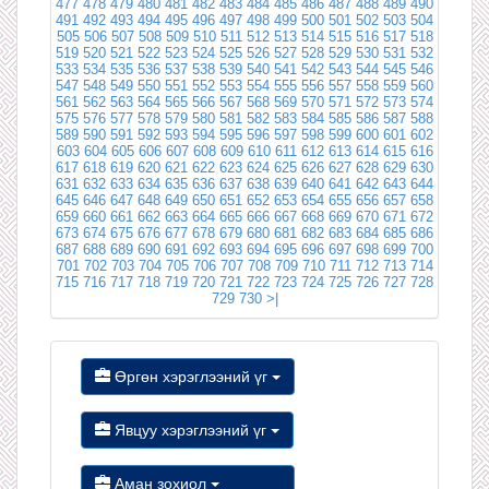
477
478
479
480
481
482
483
484
485
486
487
488
489
490
491
492
493
494
495
496
497
498
499
500
501
502
503
504
505
506
507
508
509
510
511
512
513
514
515
516
517
518
519
520
521
522
523
524
525
526
527
528
529
530
531
532
533
534
535
536
537
538
539
540
541
542
543
544
545
546
547
548
549
550
551
552
553
554
555
556
557
558
559
560
561
562
563
564
565
566
567
568
569
570
571
572
573
574
575
576
577
578
579
580
581
582
583
584
585
586
587
588
589
590
591
592
593
594
595
596
597
598
599
600
601
602
603
604
605
606
607
608
609
610
611
612
613
614
615
616
617
618
619
620
621
622
623
624
625
626
627
628
629
630
631
632
633
634
635
636
637
638
639
640
641
642
643
644
645
646
647
648
649
650
651
652
653
654
655
656
657
658
659
660
661
662
663
664
665
666
667
668
669
670
671
672
673
674
675
676
677
678
679
680
681
682
683
684
685
686
687
688
689
690
691
692
693
694
695
696
697
698
699
700
701
702
703
704
705
706
707
708
709
710
711
712
713
714
715
716
717
718
719
720
721
722
723
724
725
726
727
728
729
730
>|
Өргөн хэрэглээний үг
Явцуу хэрэглээний үг
Аман зохиол