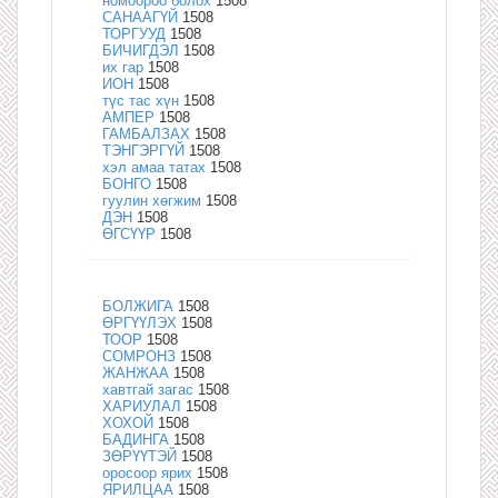
номоороо болох
1508
САНААГҮЙ
1508
ТОРГУУД
1508
БИЧИГДЭЛ
1508
их гар
1508
ИОН
1508
түс тас хүн
1508
АМПЕР
1508
ГАМБАЛЗАХ
1508
ТЭНГЭРГҮЙ
1508
хэл амаа татах
1508
БОНГО
1508
гуулин хөгжим
1508
ДЭН
1508
ӨГСҮҮР
1508
БОЛЖИГА
1508
ӨРГҮҮЛЭХ
1508
ТООР
1508
СОМРОНЗ
1508
ЖАНЖАА
1508
хавтгай загас
1508
ХАРИУЛАЛ
1508
ХОХОЙ
1508
БАДИНГА
1508
ЗӨРҮҮТЭЙ
1508
оросоор ярих
1508
ЯРИЛЦАА
1508