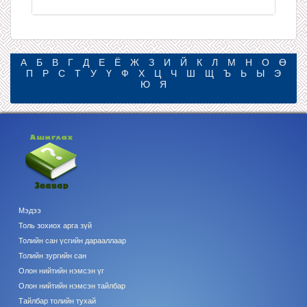
А
Б
В
Г
Д
Е
Ё
Ж
З
И
Й
К
Л
М
Н
О
Ө
П
Р
С
Т
У
Ү
Ф
Х
Ц
Ч
Ш
Щ
Ъ
Ь
Ы
Э
Ю
Я
Мэдээ
Толь зохиох арга зүй
Толийн сан үсгийн дарааллаар
Толийн зургийн сан
Олон нийтийн нэмсэн үг
Олон нийтийн нэмсэн тайлбар
Тайлбар толийн тухай