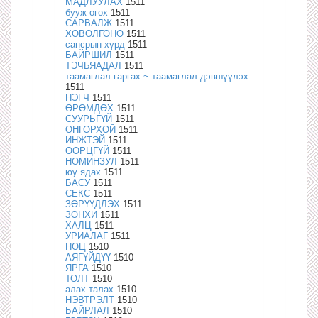
МАДЛУУЛАХ
1511
бууж өгөх
1511
САРВАЛЖ
1511
ХОВОЛГОНО
1511
сансрын хүрд
1511
БАЙРШИЛ
1511
ТЭЧЬЯАДАЛ
1511
таамаглал гаргах ~ таамаглал дэвшүүлэх
1511
НЭГЧ
1511
ӨРӨМДӨХ
1511
СУУРЬГҮЙ
1511
ОНГОРХОЙ
1511
ИНЖТЭЙ
1511
ӨӨРЦГҮЙ
1511
НОМИНЗУЛ
1511
юу ядах
1511
БАСУ
1511
СЕКС
1511
ЗӨРҮҮДЛЭХ
1511
ЗОНХИ
1511
ХАЛЦ
1511
УРИАЛАГ
1511
НОЦ
1510
АЯГҮЙДҮҮ
1510
ЯРГА
1510
ТОЛТ
1510
алах талах
1510
НЭВТРЭЛТ
1510
БАЙРЛАЛ
1510