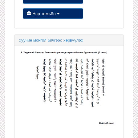
Нэр томьёо
хуучин монгол бичгээс хөрвүүлэх