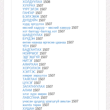
ХОЛДУУЛАХ
1508
ХУХРАХ
1507
ҮҮРГЭЛЭХ
1507
ГАНГАР
1507
БЭЛХЭМЖ
1507
ДУЛДУЙЧ
1507
хүрд эргүүлэх
1507
өвсний хадуур ~ өвсний хамуур
1507
хот балгад~балгад хот
1507
ШАВДУУЛАХ
1507
БҮҮДЭН
1507
өнгөө наанаа өргөсөө цаанаа
1507
ҮЕН
1507
БАДГАНТАХ
1507
НОЙРМОГ
1507
ЭДГЭШГҮЙ
1507
НИТЭГ
1507
АЯАРХАН
1507
ХОРОЛХОХ
1507
ХЭЛТЭС
1507
хөөрөг зөрүүлэх
1507
ТАЯГЛАХ
1507
ЦҮХЭГ
1507
ЗАГАТНУУЛАХ
1507
АЛАМ
1507
элэг зүрх өмрөх
1507
ЛАВСГАНА
1507
унасан цуцалд урагшгүй амьтан
1507
жилбэ төрөх
1507
ХУШАН
1507