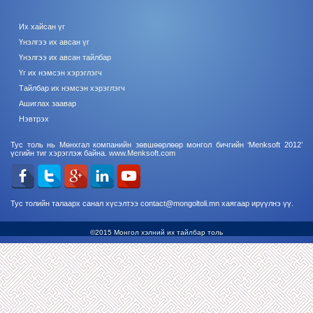
Их хайсан үг
Үнэлгээ их авсан үг
Үнэлгээ их авсан тайлбар
Үг их нэмсэн хэрэглэгч
Тайлбар их нэмсэн хэрэглэгч
Ашиглах заавар
Нэвтрэх
Тус толь нь Мөнхгал компанийн зөвшөөрлөөр монгол бичгийн ‘Menksoft 2012’
үсгийн тиг хэрэглэж байна.
www.Menksoft.com
Тус толийн талаарх санал хүсэлтээ contact@mongoltoli.mn хаягаар ирүүлнэ үү.
©2015 Монгол хэлний их тайлбар толь