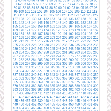
42
43
44
45
46
47
48
49
50
51
52
53
54
55
56
57
58
59
60
61
62
63
64
65
66
67
68
69
70
71
72
73
74
75
76
77
78
79
80
81
82
83
84
85
86
87
88
89
90
91
92
93
94
95
96
97
98
99
100
101
102
103
104
105
106
107
108
109
110
111
112
113
114
115
116
117
118
119
120
121
122
123
124
125
126
127
128
129
130
131
132
133
134
135
136
137
138
139
140
141
142
143
144
145
146
147
148
149
150
151
152
153
154
155
156
157
158
159
160
161
162
163
164
165
166
167
168
169
170
171
172
173
174
175
176
177
178
179
180
181
182
183
184
185
186
187
188
189
190
191
192
193
194
195
196
197
198
199
200
201
202
203
204
205
206
207
208
209
210
211
212
213
214
215
216
217
218
219
220
221
222
223
224
225
226
227
228
229
230
231
232
233
234
235
236
237
238
239
240
241
242
243
244
245
246
247
248
249
250
251
252
253
254
255
256
257
258
259
260
261
262
263
264
265
266
267
268
269
270
271
272
273
274
275
276
277
278
279
280
281
282
283
284
285
286
287
288
289
290
291
292
293
294
295
296
297
298
299
300
301
302
303
304
305
306
307
308
309
310
311
312
313
314
315
316
317
318
319
320
321
322
323
324
325
326
327
328
329
330
331
332
333
334
335
336
337
338
339
340
341
342
343
344
345
346
347
348
349
350
351
352
353
354
355
356
357
358
359
360
361
362
363
364
365
366
367
368
369
370
371
372
373
374
375
376
377
378
379
380
381
382
383
384
385
386
387
388
389
390
391
392
393
394
395
396
397
398
399
400
401
402
403
404
405
406
407
408
409
410
411
412
413
414
415
416
417
418
419
420
421
422
423
424
425
426
427
428
429
430
431
432
433
434
435
436
437
438
439
440
441
442
443
444
445
446
447
448
449
450
451
452
453
454
455
456
457
458
459
460
461
462
463
464
465
466
467
468
469
470
471
472
473
474
475
476