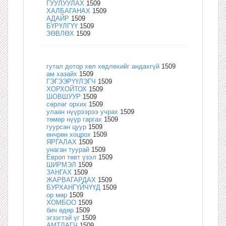
ГУУЛУУЛАХ
1509
ХАЛБАГАНАХ
1509
АДАЙР
1509
БҮРҮЛГҮҮ
1509
ЗӨВЛӨХ
1509
гутал дотор хөл хөдлөхийг андахгүй
1509
ам хазайх
1509
ГЭГЭЭРҮҮЛЭГЧ
1509
ХОРХОЙТОХ
1509
ШОВШУУР
1509
сөрлөг орхих
1509
улаан нүүрээрээ учрах
1509
төмөр нүүр гаргах
1509
гуурсан цуур
1509
өнчрөн хоцрох
1509
ЯРГАЛАХ
1509
унаган туурай
1509
Европ төвт үзэл
1509
ШИРМЭЛ
1509
ЗАНГАХ
1509
ЖАРВАГАРДАХ
1509
БУРХАНГҮЙЧҮҮД
1509
ор мөр
1509
ХОМБОО
1509
бич өдөр
1509
эгзэгтэй үг
1509
АМТЛАГЧ
1509