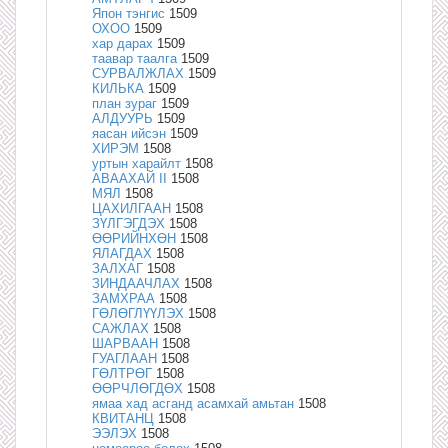
Япон тэнгис
1509
ОХОО
1509
хар дарах
1509
таавар таалга
1509
СУРВАЛЖЛАХ
1509
КИЛЬКА
1509
план зураг
1509
АЛДУУРЬ
1509
яасан ийсэн
1509
ХИРЭМ
1508
уртын харайлт
1508
АВААХАЙ II
1508
МЯЛ
1508
ЦАХИЛГААН
1508
ЗҮЛГЭГДЭХ
1508
ӨӨРИЙНХӨН
1508
ЯЛАГДАХ
1508
ЗАЛХАГ
1508
ЗИНДААЧЛАХ
1508
ЗАМХРАА
1508
ГӨЛӨГЛҮҮЛЭХ
1508
САЖЛАХ
1508
ШАРВААН
1508
ГУАГЛААН
1508
ГӨЛТРӨГ
1508
ӨӨРЧЛӨГДӨХ
1508
ямаа хад асганд асамхай амьтан
1508
КВИТАНЦ
1508
ЭЭЛЭХ
1508