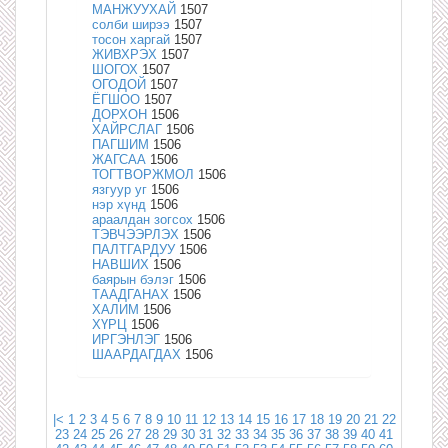
МАНЖУУХАЙ
1507
солби ширээ
1507
тосон харгай
1507
ЖИВХРЭХ
1507
ШОГОХ
1507
ОГОДОЙ
1507
ЁГШОО
1507
ДОРХОН
1506
ХАЙРСЛАГ
1506
ПАГШИМ
1506
ЖАГСАА
1506
ТОГТВОРЖМОЛ
1506
язгуур уг
1506
нэр хүнд
1506
араалдан зогсох
1506
ТЭВЧЭЭРЛЭХ
1506
ПАЛТГАРДУУ
1506
НАВШИХ
1506
баярын бэлэг
1506
ТААДГАНАХ
1506
ХАЛИМ
1506
ХҮРЦ
1506
ИРГЭНЛЭГ
1506
ШААРДАГДАХ
1506
|<
1
2
3
4
5
6
7
8
9
10
11
12
13
14
15
16
17
18
19
20
21
22
23
24
25
26
27
28
29
30
31
32
33
34
35
36
37
38
39
40
41