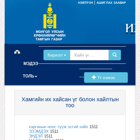
|
НЭВТРЭХ
АШИГЛАХ ЗААВАР
(current)
Кирилл
МЭДЭЭ
ТОЛЬ
Үг нэмэх
Хамгийн их хайсан үг болон хайлтын
тоо
харганын ноос түүж эсгий хийх
1511
ЭЗЭМДЭХ
1511
ЭНДЭЛ
1511