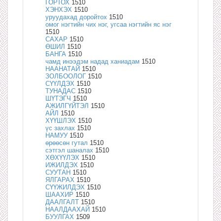
ГОРТОХ
1510
ХЭНХЭХ
1510
уруудахад доройтох
1510
омог нэгтийн чих нэг, угсаа нэгтийн яс нэг
1510
САХАР
1510
ӨШИЛ
1510
БАНГА
1510
чамд инээдэм надад ханиадам
1510
НААНАТАЙ
1510
ЗОЛБООЛОГ
1510
СҮҮЛДЭХ
1510
ТУНАДАС
1510
ШҮТЭГЧ
1510
АЖИЛГҮЙТЭЛ
1510
АЙЛ
1510
ХҮҮШЛЭХ
1510
үс захлах
1510
НАМУУ
1510
өрөөсөн гутал
1510
сэтгэл шаналах
1510
ХӨХҮҮЛЭХ
1510
ИЖИЛДЭХ
1510
СУУТАН
1510
ЯЛГАРАХ
1510
СҮҮЖИЛДЭХ
1510
ШААХИР
1510
ДААЛГАЛТ
1510
НААЛДААХАЙ
1510
БУУЛГАХ
1509