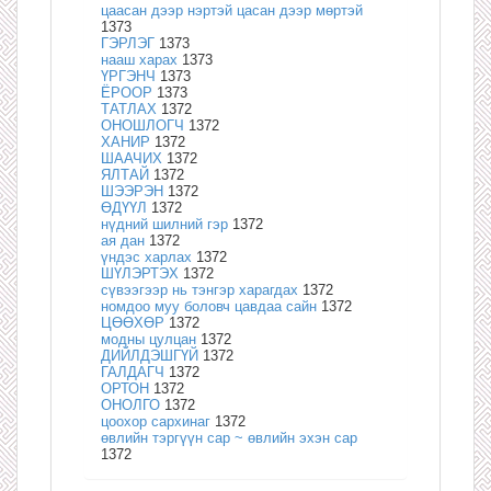
цаасан дээр нэртэй цасан дээр мөртэй
1373
ГЭРЛЭГ
1373
нааш харах
1373
ҮРГЭНЧ
1373
ЁРООР
1373
ТАТЛАХ
1372
ОНОШЛОГЧ
1372
ХАНИР
1372
ШААЧИХ
1372
ЯЛТАЙ
1372
ШЭЭРЭН
1372
ӨДҮҮЛ
1372
нүдний шилний гэр
1372
ая дан
1372
үндэс харлах
1372
ШҮЛЭРТЭХ
1372
сүвээгээр нь тэнгэр харагдах
1372
номдоо муу боловч цавдаа сайн
1372
ЦӨӨХӨР
1372
модны цулцан
1372
ДИЙЛДЭШГҮЙ
1372
ГАЛДАГЧ
1372
ОРТОН
1372
ОНОЛГО
1372
цоохор сархинаг
1372
өвлийн тэргүүн сар ~ өвлийн эхэн сар
1372