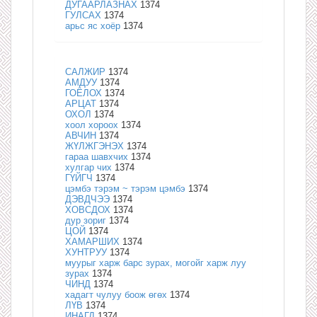
ДУГААРЛАЗНАХ
1374
ГУЛСАХ
1374
арьс яс хоёр
1374
САЛЖИР
1374
АМДУУ
1374
ГОЁЛОХ
1374
АРЦАТ
1374
ОХОЛ
1374
хоол хороох
1374
АВЧИН
1374
ЖҮЛЖГЭНЭХ
1374
гараа шавхчих
1374
хулгар чих
1374
ГҮЙГЧ
1374
цэмбэ тэрэм ~ тэрэм цэмбэ
1374
ДЭВДЧЭЭ
1374
ХОВСДОХ
1374
дур зориг
1374
ЦОЙ
1374
ХАМАРШИХ
1374
ХУНТРУУ
1374
муурыг харж барс зурах, могойг харж луу
зурах
1374
ЧИНД
1374
хадагт чулуу боож өгөх
1374
ЛҮВ
1374
ИНАГД
1374