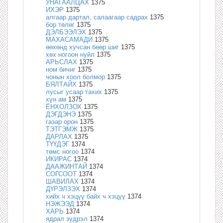
УНАГААЛЦАХ
1375
ИХЭР
1375
алгаар дартал, салаагаар садрах
1375
бор төлөг
1375
ДЭЛБЭЭЛЭХ
1375
МАХАСАМАДИ
1375
өөхөнд хучсан бөөр шиг
1375
хөх ногоон нуйл
1375
АРЬСЛАХ
1375
ном бичиг
1375
чонын хоол болмор
1375
БЯЛТАЙХ
1375
лусыг усаар тахих
1375
хүн ам
1375
ЁНХОЛЗОХ
1375
ДЭГДЭНЭ
1375
газар орон
1375
ТЭТГЭМЖ
1375
ДАРЛАХ
1375
ТҮҮДЭГ
1374
төмс ногоо
1374
ИКИРАС
1374
ДААЖИНТАЙ
1374
СОГСООТ
1374
ШАВИЛАХ
1374
ДҮРЭЛЗЭХ
1374
хийх ч хэцүү байх ч хэцүү
1374
НЭЖЭЭД
1374
ХАРЬ
1374
ядрал зүдрэл
1374