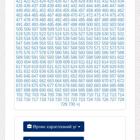
421
422
423
424
425
426
427
428
429
430
431
432
433
434
435
436
437
438
439
440
441
442
443
444
445
446
447
448
449
450
451
452
453
454
455
456
457
458
459
460
461
462
463
464
465
466
467
468
469
470
471
472
473
474
475
476
477
478
479
480
481
482
483
484
485
486
487
488
489
490
491
492
493
494
495
496
497
498
499
500
501
502
503
504
505
506
507
508
509
510
511
512
513
514
515
516
517
518
519
520
521
522
523
524
525
526
527
528
529
530
531
532
533
534
535
536
537
538
539
540
541
542
543
544
545
546
547
548
549
550
551
552
553
554
555
556
557
558
559
560
561
562
563
564
565
566
567
568
569
570
571
572
573
574
575
576
577
578
579
580
581
582
583
584
585
586
587
588
589
590
591
592
593
594
595
596
597
598
599
600
601
602
603
604
605
606
607
608
609
610
611
612
613
614
615
616
617
618
619
620
621
622
623
624
625
626
627
628
629
630
631
632
633
634
635
636
637
638
639
640
641
642
643
644
645
646
647
648
649
650
651
652
653
654
655
656
657
658
659
660
661
662
663
664
665
666
667
668
669
670
671
672
673
674
675
676
677
678
679
680
681
682
683
684
685
686
687
688
689
690
691
692
693
694
695
696
697
698
699
700
701
702
703
704
705
706
707
708
709
710
711
712
713
714
715
716
717
718
719
720
721
722
723
724
725
726
727
728
729
730
>|
Өргөн хэрэглээний үг