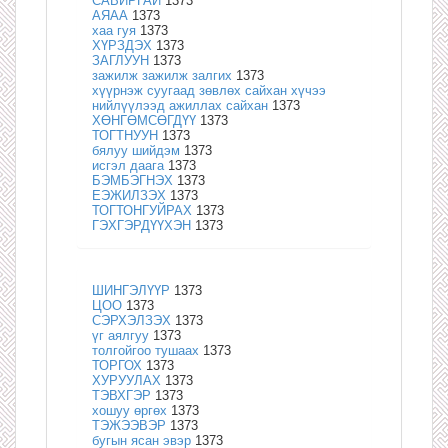
САВИРГАЙ
1373
АЯАА
1373
хаа гуя
1373
ХҮРЗДЭХ
1373
ЗАГЛУУН
1373
зажилж зажилж залгих
1373
хүүрнэж суугаад зөвлөх сайхан хүчээ
нийлүүлээд ажиллах сайхан
1373
ХӨНГӨМСӨГДҮҮ
1373
ТОГТНУУН
1373
бялуу шийдэм
1373
исгэл даага
1373
БЭМБЭГНЭХ
1373
ЕЭЖИЛЗЭХ
1373
ТОГТОНГУЙРАХ
1373
ГЭХГЭРДҮҮХЭН
1373
ШИНГЭЛҮҮР
1373
ЦОО
1373
СЭРХЭЛЗЭХ
1373
үг аялгуу
1373
толгойгоо тушаах
1373
ТОРГОХ
1373
ХУРУУЛАХ
1373
ТЭВХГЭР
1373
хошуу өргөх
1373
ТЭЖЭЭВЭР
1373
бугын ясан эвэр
1373