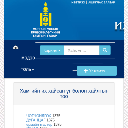
|
НЭВТРЭХ
АШИГЛАХ ЗААВАР
(current)
Кирилл
МЭДЭЭ
ТОЛЬ
Үг нэмэх
Хамгийн их хайсан үг болон хайлтын
тоо
ЧОГЧОЙЛГОХ
1375
ДУГАНЦАГ
1375
өрмийн мастер
1375