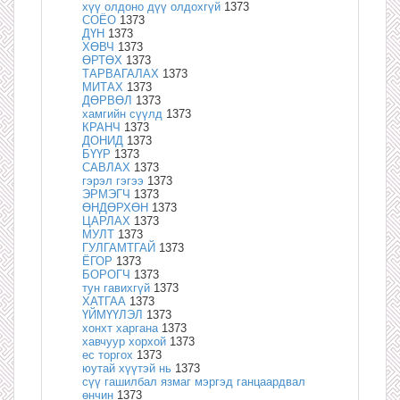
хүү олдоно дүү олдохгүй
1373
СОЁО
1373
ДҮН
1373
ХӨВЧ
1373
ӨРТӨХ
1373
ТАРВАГАЛАХ
1373
МИТАХ
1373
ДӨРВӨЛ
1373
хамгийн сүүлд
1373
КРАНЧ
1373
ДОНИД
1373
БҮҮР
1373
САВЛАХ
1373
гэрэл гэгээ
1373
ЭРМЭГЧ
1373
ӨНДӨРХӨН
1373
ЦАРЛАХ
1373
МУЛТ
1373
ГУЛГАМТГАЙ
1373
ЁГОР
1373
БОРОГЧ
1373
тун гавихгүй
1373
ХАТГАА
1373
ҮЙМҮҮЛЭЛ
1373
хонхт харгана
1373
хавчуур хорхой
1373
ес торгох
1373
юутай хүүтэй нь
1373
сүү гашилбал язмаг мэргэд ганцаардвал
өнчин
1373