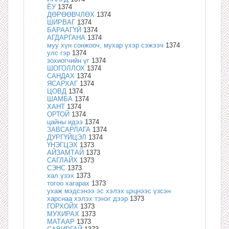
ЁУ
1374
ДӨРӨӨВЧЛӨХ
1374
ШИРВАГ
1374
БАРААГҮЙ
1374
АГДАРГАНА
1374
муу хүн сонжооч, мухар үхэр сэжээч
1374
улс гэр
1374
зохиогчийн үг
1374
ШОГОЛЛОХ
1374
САНДАХ
1374
ЯСАРХАГ
1374
ЦОВД
1374
ШАМБА
1374
ХАНТ
1374
ОРТОЙ
1374
цайны идээ
1374
ЗАВСАРЛАГА
1374
ДУРГҮЙЦЭЛ
1374
ҮНЭГЦЭХ
1373
АЙЗАМТАЙ
1373
САГЛАЙХ
1373
СЭНС
1373
хал үзэх
1373
тогоо хагарах
1373
ухаж мэдсэнээ эс хэлэх цэцнээс үзсэн
харснаа хэлэх тэнэг дээр
1373
ГОРХОЙХ
1373
МУХИРАХ
1373
МАТААР
1373