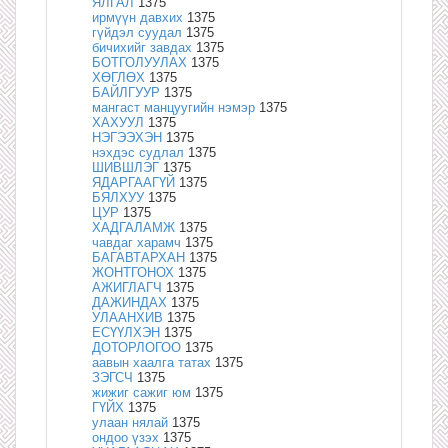
ЯЛГАЛ
1375
ирмүүн давхих
1375
гүйдэл суудал
1375
бичихийг завдах
1375
БОТГОЛУУЛАХ
1375
ХӨГЛӨХ
1375
БАЙЛГУУР
1375
мангаст манцуугийн нэмэр
1375
ХАХУУЛ
1375
НЭГЭЭХЭН
1375
нэхдэс судлал
1375
ШИВШЛЭГ
1375
ЯДАРГААГҮЙ
1375
БЯЛХУУ
1375
ЦУР
1375
ХАДГАЛАМЖ
1375
чавдаг харамч
1375
БАГАВТАРХАН
1375
ЖОНТГОНОХ
1375
АЖИГЛАГЧ
1375
ДАЖИНДАХ
1375
УЛААНХИВ
1375
ЕСҮҮЛХЭН
1375
ДОТОРЛОГОО
1375
аавын хаалга татах
1375
ЗЭГСЧ
1375
жижиг сажиг юм
1375
ГҮЙХ
1375
улаан нялай
1375
ондоо үзэх
1375