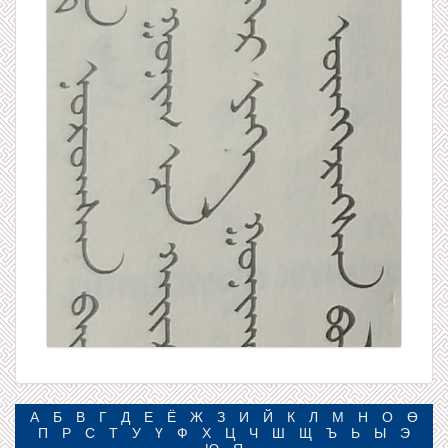
А
Б
В
Г
Д
Е
Ё
Ж
З
И
Й
К
Л
М
Н
О
Ө
П
Р
С
Т
У
Ү
Ф
Х
Ц
Ч
Ш
Щ
Ъ
Ь
Ы
Э