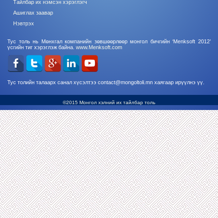
Тайлбар их нэмсэн хэрэглэгч
Ашиглах заавар
Нэвтрэх
Тус толь нь Мөнхгал компанийн зөвшөөрлөөр монгол бичгийн ‘Menksoft 2012’
үсгийн тиг хэрэглэж байна.
www.Menksoft.com
Тус толийн талаарх санал хүсэлтээ contact@mongoltoli.mn хаягаар ирүүлнэ үү.
©2015 Монгол хэлний их тайлбар толь