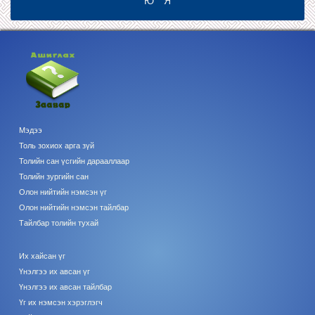
Ю
Я
Мэдээ
Толь зохиох арга зүй
Толийн сан үсгийн дарааллаар
Толийн зургийн сан
Олон нийтийн нэмсэн үг
Олон нийтийн нэмсэн тайлбар
Тайлбар толийн тухай
Их хайсан үг
Үнэлгээ их авсан үг
Үнэлгээ их авсан тайлбар
Үг их нэмсэн хэрэглэгч