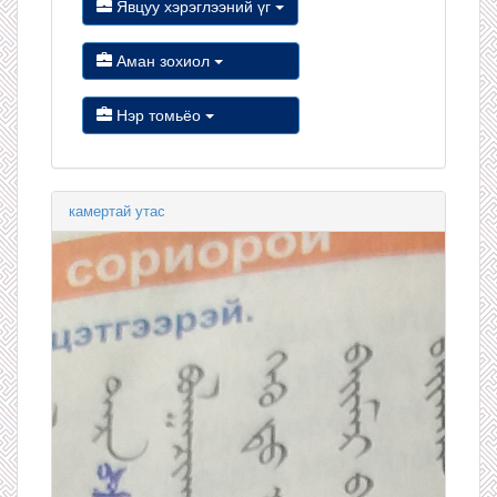
Явцуу хэрэглээний үг
Аман зохиол
Нэр томьёо
камертай утас