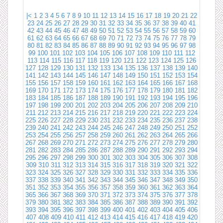
|<
1
2
3
4
5
6
7
8
9
10
11
12
13
14
15
16
17
18
19
20
21
22
23
24
25
26
27
28
29
30
31
32
33
34
35
36
37
38
39
40
41
42
43
44
45
46
47
48
49
50
51
52
53
54
55
56
57
58
59
60
61
62
63
64
65
66
67
68
69
70
71
72
73
74
75
76
77
78
79
80
81
82
83
84
85
86
87
88
89
90
91
92
93
94
95
96
97
98
99
100
101
102
103
104
105
106
107
108
109
110
111
112
113
114
115
116
117
118
119
120
121
122
123
124
125
126
127
128
129
130
131
132
133
134
135
136
137
138
139
140
141
142
143
144
145
146
147
148
149
150
151
152
153
154
155
156
157
158
159
160
161
162
163
164
165
166
167
168
169
170
171
172
173
174
175
176
177
178
179
180
181
182
183
184
185
186
187
188
189
190
191
192
193
194
195
196
197
198
199
200
201
202
203
204
205
206
207
208
209
210
211
212
213
214
215
216
217
218
219
220
221
222
223
224
225
226
227
228
229
230
231
232
233
234
235
236
237
238
239
240
241
242
243
244
245
246
247
248
249
250
251
252
253
254
255
256
257
258
259
260
261
262
263
264
265
266
267
268
269
270
271
272
273
274
275
276
277
278
279
280
281
282
283
284
285
286
287
288
289
290
291
292
293
294
295
296
297
298
299
300
301
302
303
304
305
306
307
308
309
310
311
312
313
314
315
316
317
318
319
320
321
322
323
324
325
326
327
328
329
330
331
332
333
334
335
336
337
338
339
340
341
342
343
344
345
346
347
348
349
350
351
352
353
354
355
356
357
358
359
360
361
362
363
364
365
366
367
368
369
370
371
372
373
374
375
376
377
378
379
380
381
382
383
384
385
386
387
388
389
390
391
392
393
394
395
396
397
398
399
400
401
402
403
404
405
406
407
408
409
410
411
412
413
414
415
416
417
418
419
420