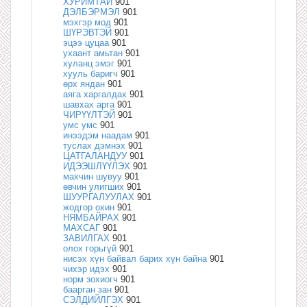
ХУРИМТАЙ
901
ДЭЛБЭРМЭЛ
901
мэхгэр мод
901
ШҮРЭВТЭЙ
901
эцээ цуцаа
901
ухаант амьтан
901
хуланц эмэг
901
хууль баригч
901
өрх яндан
901
аяга харгалдах
901
шавхах арга
901
ЧИРҮҮЛТЭЙ
901
умс умс
901
инээдэм наадам
901
туслах дэмнэх
901
ЦАТГАЛАНДУУ
901
ИДЭЭШЛҮҮЛЭХ
901
махчин шувуу
901
өвчин улигших
901
ШУУРГАЛУУЛАХ
901
жодгор охин
901
НЯМБАЙРАХ
901
МАХСАГ
901
ЗАВИЛГАХ
901
олох горьгүй
901
нисэх хүн байвал барих хүн байна
901
чихэр идэх
901
норм зохиогч
901
баарган зан
901
СЭЛДИЙЛГЭХ
901