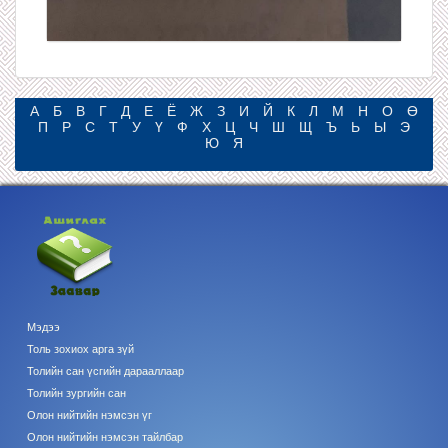
А
Б
В
Г
Д
Е
Ё
Ж
З
И
Й
К
Л
М
Н
О
Ө
П
Р
С
Т
У
Ү
Ф
Х
Ц
Ч
Ш
Щ
Ъ
Ь
Ы
Э
Ю
Я
Мэдээ
Толь зохиох арга зүй
Толийн сан үсгийн дарааллаар
Толийн зургийн сан
Олон нийтийн нэмсэн үг
Олон нийтийн нэмсэн тайлбар