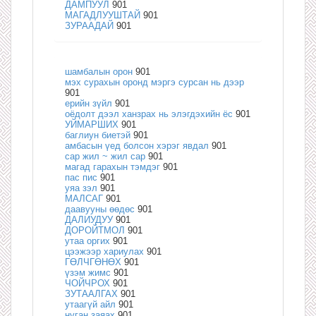
ДАМПУУЛ
901
МАГАДЛУУШТАЙ
901
ЗУРААДАЙ
901
шамбалын орон
901
мэх сурахын оронд мэргэ сурсан нь дээр
901
ерийн зүйл
901
оёдолт дээл ханзрах нь элэгдэхийн ёс
901
УЙМАРШИХ
901
баглиун биетэй
901
амбасын үед болсон хэрэг явдал
901
сар жил ~ жил сар
901
магад гарахын тэмдэг
901
пас пис
901
уяа зэл
901
МАЛСАГ
901
даавууны өөдөс
901
ДАЛИУДУУ
901
ДОРОЙТМОЛ
901
утаа оргих
901
цээжээр хариулах
901
ГӨЛЧГӨНӨХ
901
үзэм жимс
901
ЧОЙЧРОХ
901
ЗУТААЛГАХ
901
утаагүй айл
901
нуган заяах
901