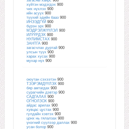
загасны хайрс
900
хүйтэн мэдэгдэх
900
чих нүхлэх
900
ийн асуух
900
түүхий эдийн бааз
900
ИНЭЭДГҮЙ
900
бүрэн эрх
900
МЭДРЭЛЖҮҮЛЭЛ
900
ИЛҮҮРДЭХ
900
НУЛИМСТАХ
900
ЗАНТГА
900
загасчлах дуртай
900
улсын түүх
900
харах хусах
900
мухар нүх
900
оюутан сэхээтэн
900
ТЭЭРЭМДҮҮЛЭХ
900
бяр амтагдах
900
сурагчийн дэвтэр
900
САДГАЛАХ
900
ОГНОЛЗОХ
900
айдас арилах
900
хувцас цустах
900
гулдайн хэвтэх
900
цонх нь гялалзах
900
үнэгний сүүлээр даллах
900
усан болор
900