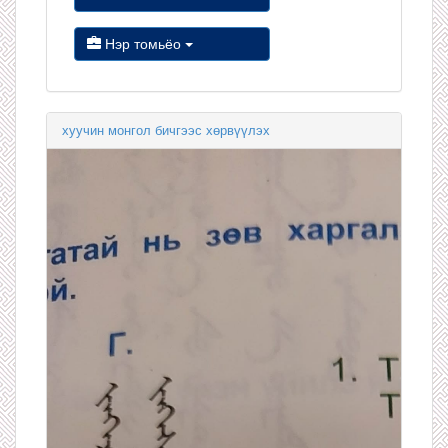
Нэр томьёо
хуучин монгол бичгээс хөрвүүлэх