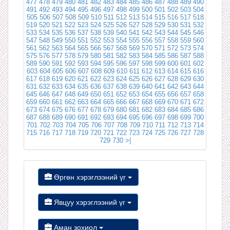
477
478
479
480
481
482
483
484
485
486
487
488
489
490
491
492
493
494
495
496
497
498
499
500
501
502
503
504
505
506
507
508
509
510
511
512
513
514
515
516
517
518
519
520
521
522
523
524
525
526
527
528
529
530
531
532
533
534
535
536
537
538
539
540
541
542
543
544
545
546
547
548
549
550
551
552
553
554
555
556
557
558
559
560
561
562
563
564
565
566
567
568
569
570
571
572
573
574
575
576
577
578
579
580
581
582
583
584
585
586
587
588
589
590
591
592
593
594
595
596
597
598
599
600
601
602
603
604
605
606
607
608
609
610
611
612
613
614
615
616
617
618
619
620
621
622
623
624
625
626
627
628
629
630
631
632
633
634
635
636
637
638
639
640
641
642
643
644
645
646
647
648
649
650
651
652
653
654
655
656
657
658
659
660
661
662
663
664
665
666
667
668
669
670
671
672
673
674
675
676
677
678
679
680
681
682
683
684
685
686
687
688
689
690
691
692
693
694
695
696
697
698
699
700
701
702
703
704
705
706
707
708
709
710
711
712
713
714
715
716
717
718
719
720
721
722
723
724
725
726
727
728
729
730
>|
Өргөн хэрэглээний үг
Явцуу хэрэглээний үг
Аман зохиол