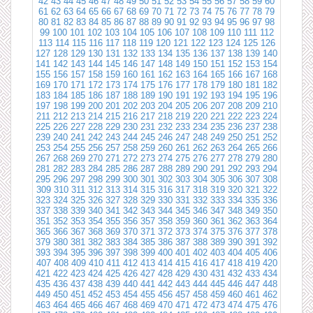
42
43
44
45
46
47
48
49
50
51
52
53
54
55
56
57
58
59
60
61
62
63
64
65
66
67
68
69
70
71
72
73
74
75
76
77
78
79
80
81
82
83
84
85
86
87
88
89
90
91
92
93
94
95
96
97
98
99
100
101
102
103
104
105
106
107
108
109
110
111
112
113
114
115
116
117
118
119
120
121
122
123
124
125
126
127
128
129
130
131
132
133
134
135
136
137
138
139
140
141
142
143
144
145
146
147
148
149
150
151
152
153
154
155
156
157
158
159
160
161
162
163
164
165
166
167
168
169
170
171
172
173
174
175
176
177
178
179
180
181
182
183
184
185
186
187
188
189
190
191
192
193
194
195
196
197
198
199
200
201
202
203
204
205
206
207
208
209
210
211
212
213
214
215
216
217
218
219
220
221
222
223
224
225
226
227
228
229
230
231
232
233
234
235
236
237
238
239
240
241
242
243
244
245
246
247
248
249
250
251
252
253
254
255
256
257
258
259
260
261
262
263
264
265
266
267
268
269
270
271
272
273
274
275
276
277
278
279
280
281
282
283
284
285
286
287
288
289
290
291
292
293
294
295
296
297
298
299
300
301
302
303
304
305
306
307
308
309
310
311
312
313
314
315
316
317
318
319
320
321
322
323
324
325
326
327
328
329
330
331
332
333
334
335
336
337
338
339
340
341
342
343
344
345
346
347
348
349
350
351
352
353
354
355
356
357
358
359
360
361
362
363
364
365
366
367
368
369
370
371
372
373
374
375
376
377
378
379
380
381
382
383
384
385
386
387
388
389
390
391
392
393
394
395
396
397
398
399
400
401
402
403
404
405
406
407
408
409
410
411
412
413
414
415
416
417
418
419
420
421
422
423
424
425
426
427
428
429
430
431
432
433
434
435
436
437
438
439
440
441
442
443
444
445
446
447
448
449
450
451
452
453
454
455
456
457
458
459
460
461
462
463
464
465
466
467
468
469
470
471
472
473
474
475
476