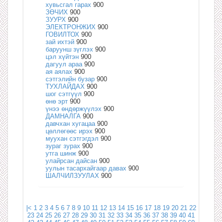
хувьсгал гарах
900
ЗӨЧИХ
900
ЗУУРХ
900
ЭЛЕКТРОНЖИХ
900
ГОВИЛТОХ
900
зай ихтэй
900
баруунш зүглэх
900
цэл хүйтэн
900
дагуул араа
900
ая аялах
900
сэтгэлийн бузар
900
ТУХЛАЙДАХ
900
шог сэтгүүл
900
өнө эрт
900
үнээ өндөржүүлэх
900
ДАМНАЛГА
900
давчхан хугацаа
900
цөллөгөөс ирэх
900
муухан сэтгэгдэл
900
зураг зурах
900
утга шинж
900
улайрсан дайсан
900
уулын тасархайгаар давах
900
ШАЛЧИЛЗУУЛАХ
900
|<
1
2
3
4
5
6
7
8
9
10
11
12
13
14
15
16
17
18
19
20
21
22
23
24
25
26
27
28
29
30
31
32
33
34
35
36
37
38
39
40
41