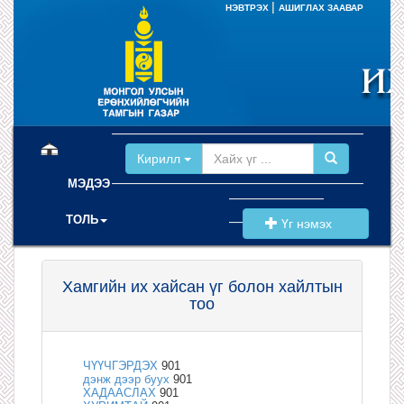
|
НЭВТРЭХ
АШИГЛАХ ЗААВАР
(current)
Кирилл
МЭДЭЭ
ТОЛЬ
Үг нэмэх
Хамгийн их хайсан үг болон хайлтын
тоо
ЧҮҮЧГЭРДЭХ
901
дэнж дээр буух
901
ХАДААСЛАХ
901