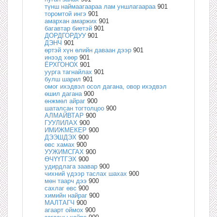
түнш наймаагаараа лам уншлагаараа
901
торомтой ингэ
901
амархан амаржих
901
багавтар биетэй
901
ДОРДГОРДУУ
901
ДЭНЧ
901
өртэй хүн өлийн даваан дээр
901
инээд хөөр
901
ЁРХГОНОХ
901
уурга тагнайлах
901
булш шарил
901
омог ихэдвэл осол дагана, овор ихэдвэл
өшил дагана
900
өнжмөл айраг
900
шаталсан тогтолцоо
900
АЛМАЙВТАР
900
ГУУЛИЛАХ
900
ИМИЖМЕКЕР
900
ДЭЭШДЭХ
900
өвс хамах
900
УУЖИМСГАХ
900
ӨЧҮҮТГЭХ
900
удирдлага заавар
900
чихний үдээр таслах шахах
900
мөн таарч дээ
900
сахлаг өвс
900
химийн найраг
900
МАЛТАГЧ
900
агаарт оймох
900