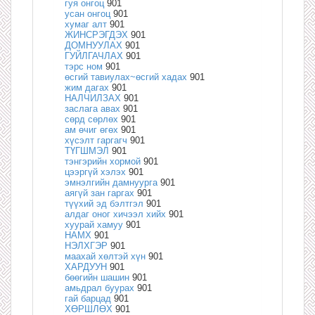
гуя онгоц
901
усан онгоц
901
хумаг алт
901
ЖИНСРЭГДЭХ
901
ДОМНУУЛАХ
901
ГУЙЛГАЧЛАХ
901
тэрс ном
901
өсгий тавиулах~өсгий хадах
901
жим дагах
901
НАЛЧИЛЗАХ
901
заслага авах
901
сөрд сөрлөх
901
ам өчиг өгөх
901
хүсэлт гаргагч
901
ТҮГШМЭЛ
901
тэнгэрийн хормой
901
цээргүй хэлэх
901
эмнэлгийн дамнуурга
901
аягүй зан гаргах
901
түүхий эд бэлтгэл
901
алдаг оног хичээл хийх
901
хуурай хамуу
901
НАМХ
901
НЭЛХГЭР
901
маахай хөлтэй хүн
901
ХАРДУУН
901
бөөгийн шашин
901
амьдрал буурах
901
гай барцад
901
ХӨРШЛӨХ
901