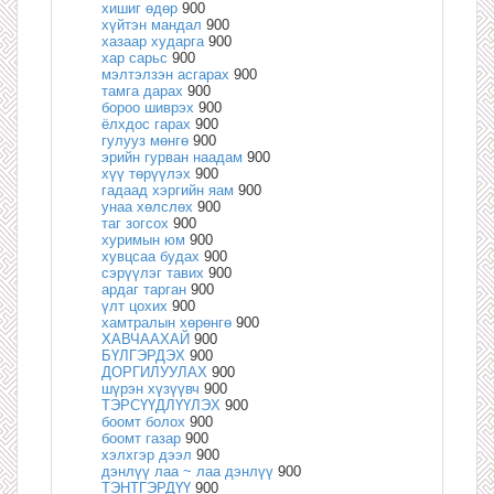
хишиг өдөр
900
хүйтэн мандал
900
хазаар хударга
900
хар сарьс
900
мэлтэлзэн асгарах
900
тамга дарах
900
бороо шиврэх
900
ёлхдос гарах
900
гулууз мөнгө
900
эрийн гурван наадам
900
хүү төрүүлэх
900
гадаад хэргийн яам
900
унаа хөлслөх
900
таг зогсох
900
хуримын юм
900
хувцсаа будах
900
сэрүүлэг тавих
900
ардаг тарган
900
үлт цохих
900
хамтралын хөрөнгө
900
ХАВЧААХАЙ
900
БҮЛГЭРДЭХ
900
ДОРГИЛУУЛАХ
900
шүрэн хүзүүвч
900
ТЭРСҮҮДЛҮҮЛЭХ
900
боомт болох
900
боомт газар
900
хэлхгэр дээл
900
дэнлүү лаа ~ лаа дэнлүү
900
ТЭНТГЭРДҮҮ
900