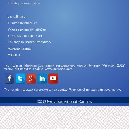
Тайлбар толийн тухай
Их хайсан үг
Үнэлгээ их авсан үг
Үнэлгээ их авсан тайлбар
Үг их нэмсэн хэрэглэгч
Тайлбар их нэмсэн хэрэглэгч
Ашиглах заавар
Нэвтрэх
Тус толь нь Мөнхгал компанийн зөвшөөрлөөр монгол бичгийн ‘Menksoft 2012’
үсгийн тиг хэрэглэж байна.
www.Menksoft.com
Тус толийн талаарх санал хүсэлтээ contact@mongoltoli.mn хаягаар ирүүлнэ үү.
©2015 Монгол хэлний их тайлбар толь