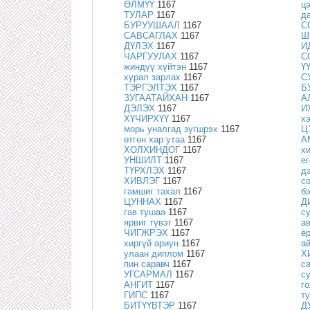
ӨЛМҮҮ
1167
ц
ТУЛАР
1167
д
БУРУУШААЛ
1167
С
САВСАГЛАХ
1167
Ш
ДҮЛЭХ
1167
И
ЧАРГУУЛАХ
1167
С
жиндүү хүйтэн
1167
Ү
хурал зарлах
1167
С
ТЭРГЭЛТЭХ
1167
Б
ЗУГААТАЙХАН
1167
А
ДЭЛЭХ
1167
И
ХҮЧИРХҮҮ
1167
х
морь уналгад зүгшрэх
1167
Ц
өтгөн хар утаа
1167
А
ХОЛХИНДОГ
1167
х
УНШИЛТ
1167
е
ТҮРХЛЭХ
1167
д
ХИВЛЭГ
1167
с
гамшиг тахал
1167
б
ЦУННАХ
1167
Д
гав тушаа
1167
с
ярвиг түвэг
1167
а
ЧИГЖРЭХ
1167
ё
хиргүй ариун
1167
а
улаан диплом
1167
Х
пин саравч
1167
с
УГСАРМАЛ
1167
с
АНГИТ
1167
г
ГИПС
1167
т
БИТҮҮВТЭР
1167
Д