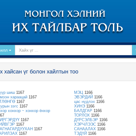
рилл
х хайсан үг болон хайлтын тоо
үүр шиш
1167
МЭЦ
1166
эмээн хараацай
1167
ЭВЭРДИЙ
1166
ТЛӨНГӨ
1167
цас нүдлэх
1166
уурын зэгс
1167
ХИНЭ
1166
нхор хонхор ~ хонхор ёнхор
БАЛДГАР
1166
167
ТОРЛОХ
1166
ИРГЭРДҮҮ
1167
ДҮРСЭЛБЭР
1166
ИЙВГЭР
1167
ХЭРЧЛЭЭС
1166
АГНАГАРДУУХАН
1167
САНААЛАХ
1166
АРИЛЗАХ
1167
ТЭДҮЙ
1166