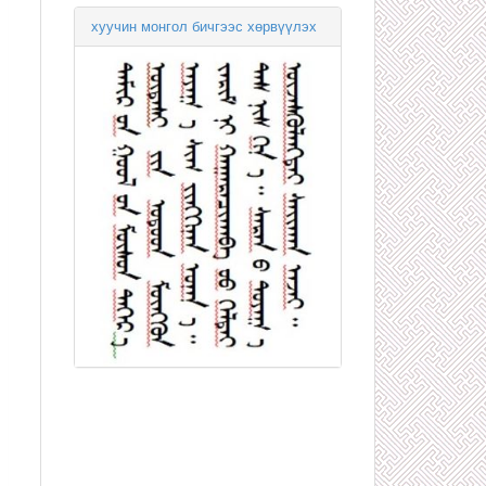
хуучин монгол бичгээс хөрвүүлэх