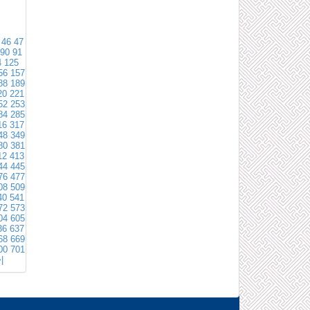
46
47
90
91
4
125
56
157
88
189
20
221
52
253
84
285
16
317
48
349
80
381
12
413
44
445
76
477
08
509
40
541
72
573
04
605
36
637
68
669
00
701
|