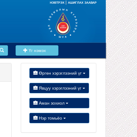
|
НЭВТРЭХ
АШИГЛАХ ЗААВАР
Үг нэмэх
Өргөн хэрэглээний үг
Явцуу хэрэглээний үг
Аман зохиол
Нэр томьёо