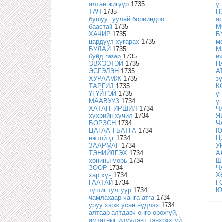
алтан жигүүр
1735
ү
ТАЧ
1735
П
бушуу туулай борвиндоо
а
баастай
1735
М
ХАЧИР
1735
Б
цардуул хугарах
1735
м
БУЛАЙ
1735
М
буйд газар
1735
и
ЭВХЭЭТЭЙ
1735
Н
ЭСГЭЛЭН
1735
А
ХУРААМЖ
1735
з
ТАРГИЛ
1735
К
ҮГҮЙТЭЙ
1735
ү
МААВУУЗ
1734
ү
ХАТАНГИРШИЛ
1734
Ч
хүхрийн хүчил
1734
Я
БОРЗОН
1734
Ч
ЦАГААН БАТГА
1734
Ю
ёжтой үг
1734
Ц
ЗААРМАГ
1734
У
ТЭНИЙЛГЭХ
1734
А
хонины морь
1734
Ш
ЗӨӨР
1734
Ч
хар хүн
1734
Х
ГААТАЙ
1734
Г
түшиг тулгуур
1734
Ю
чамлахаар чанга атга
1734
уруу харж усан нүдлэх
1734
алтаар алтдавч өнгө орохгүй,
амтатныг идүүлэвч тэнхрэхгүй