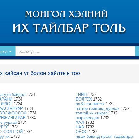
рилл
х хайсан үг болон хайлтын тоо
нагуун байдал
1734
ТИЙН
1732
АРАНИ
1734
БОЛГОХ
1732
ОРЛОГ
1734
алба тэгшитгэх
1732
ААСГАНУУР
1734
чөтгөр гоймонд дурлах
1732
ВӨЛЖӨӨЛӨХ
1734
толгой нь сийрэг
1732
ҮНЖИНГАРАВ
1734
шар феодал
1732
вс уурхай
1734
ХАЛ
1732
ҮРЭГ
1734
НАВ
1732
ОГСОЛТТОЙ
1734
ОЁОС
1732
уу их
1733
ядаж байхад яршиг тааралдах