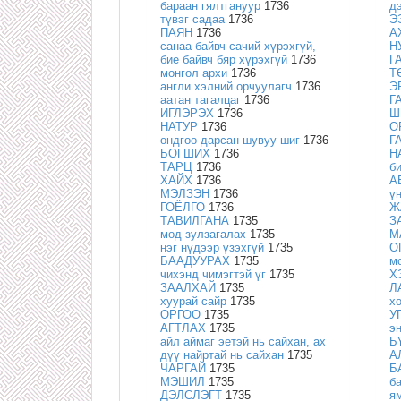
бараан гялтгануур
1736
д
түвэг садаа
1736
Э
ПАЯН
1736
А
санаа байвч сачий хүрэхгүй,
Н
бие байвч бяр хүрэхгүй
1736
ГА
монгол архи
1736
Т
англи хэлний орчуулагч
1736
Э
аатан тагалцаг
1736
Г
ИГЛЭРЭХ
1736
Ш
НАТУР
1736
О
өндгөө дарсан шувуу шиг
1736
Г
БОГШИХ
1736
Н
ТАРЦ
1736
б
ХАЙХ
1736
А
МЭЛЗЭН
1736
ү
ГОЁЛГО
1736
Ж
ТАВИЛГАНА
1735
З
мод зулзагалах
1735
М
нэг нүдээр үзэхгүй
1735
О
БААДУУРАХ
1735
м
чихэнд чимэгтэй үг
1735
Х
ЗААЛХАЙ
1735
Л
хуурай сайр
1735
х
ОРГОО
1735
У
АГТЛАХ
1735
э
айл аймаг эетэй нь сайхан, ах
Б
дүү найртай нь сайхан
1735
А
ЧАРГАЙ
1735
Б
МЭШИЛ
1735
б
ДЭЛСЛЭГТ
1735
я