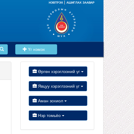
|
НЭВТРЭХ
АШИГЛАХ ЗААВАР
Үг нэмэх
Өргөн хэрэглээний үг
Явцуу хэрэглээний үг
Аман зохиол
Нэр томьёо