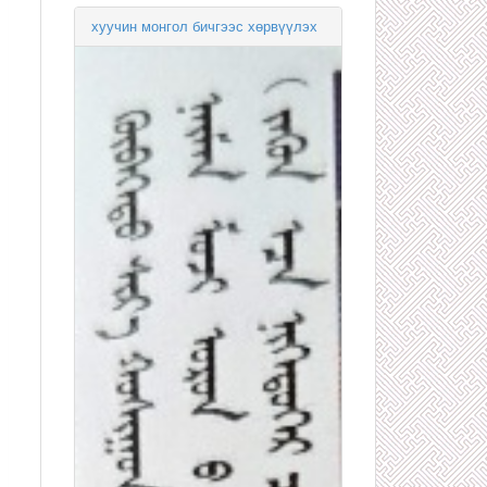
хуучин монгол бичгээс хөрвүүлэх