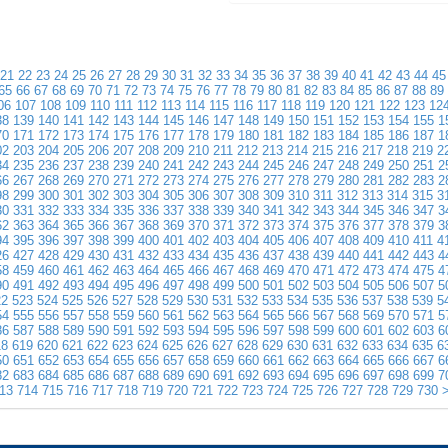
21
22
23
24
25
26
27
28
29
30
31
32
33
34
35
36
37
38
39
40
41
42
43
44
45
65
66
67
68
69
70
71
72
73
74
75
76
77
78
79
80
81
82
83
84
85
86
87
88
89
06
107
108
109
110
111
112
113
114
115
116
117
118
119
120
121
122
123
12
38
139
140
141
142
143
144
145
146
147
148
149
150
151
152
153
154
155
1
70
171
172
173
174
175
176
177
178
179
180
181
182
183
184
185
186
187
1
02
203
204
205
206
207
208
209
210
211
212
213
214
215
216
217
218
219
2
34
235
236
237
238
239
240
241
242
243
244
245
246
247
248
249
250
251
2
66
267
268
269
270
271
272
273
274
275
276
277
278
279
280
281
282
283
2
98
299
300
301
302
303
304
305
306
307
308
309
310
311
312
313
314
315
3
30
331
332
333
334
335
336
337
338
339
340
341
342
343
344
345
346
347
3
62
363
364
365
366
367
368
369
370
371
372
373
374
375
376
377
378
379
3
94
395
396
397
398
399
400
401
402
403
404
405
406
407
408
409
410
411
4
26
427
428
429
430
431
432
433
434
435
436
437
438
439
440
441
442
443
4
58
459
460
461
462
463
464
465
466
467
468
469
470
471
472
473
474
475
4
90
491
492
493
494
495
496
497
498
499
500
501
502
503
504
505
506
507
5
22
523
524
525
526
527
528
529
530
531
532
533
534
535
536
537
538
539
5
54
555
556
557
558
559
560
561
562
563
564
565
566
567
568
569
570
571
5
86
587
588
589
590
591
592
593
594
595
596
597
598
599
600
601
602
603
6
18
619
620
621
622
623
624
625
626
627
628
629
630
631
632
633
634
635
6
50
651
652
653
654
655
656
657
658
659
660
661
662
663
664
665
666
667
6
82
683
684
685
686
687
688
689
690
691
692
693
694
695
696
697
698
699
7
13
714
715
716
717
718
719
720
721
722
723
724
725
726
727
728
729
730
>