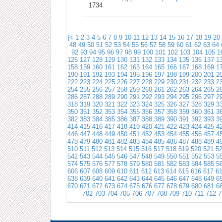
1734
|<
1
2
3
4
5
6
7
8
9
10
11
12
13
14
15
16
17
18
19
20
48
49
50
51
52
53
54
55
56
57
58
59
60
61
62
63
64
92
93
94
95
96
97
98
99
100
101
102
103
104
105
1
126
127
128
129
130
131
132
133
134
135
136
137
1
158
159
160
161
162
163
164
165
166
167
168
169
1
190
191
192
193
194
195
196
197
198
199
200
201
2
222
223
224
225
226
227
228
229
230
231
232
233
2
254
255
256
257
258
259
260
261
262
263
264
265
2
286
287
288
289
290
291
292
293
294
295
296
297
2
318
319
320
321
322
323
324
325
326
327
328
329
3
350
351
352
353
354
355
356
357
358
359
360
361
3
382
383
384
385
386
387
388
389
390
391
392
393
3
414
415
416
417
418
419
420
421
422
423
424
425
4
446
447
448
449
450
451
452
453
454
455
456
457
4
478
479
480
481
482
483
484
485
486
487
488
489
4
510
511
512
513
514
515
516
517
518
519
520
521
5
542
543
544
545
546
547
548
549
550
551
552
553
5
574
575
576
577
578
579
580
581
582
583
584
585
5
606
607
608
609
610
611
612
613
614
615
616
617
6
638
639
640
641
642
643
644
645
646
647
648
649
6
670
671
672
673
674
675
676
677
678
679
680
681
6
702
703
704
705
706
707
708
709
710
711
712
7