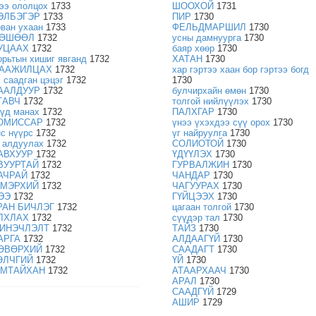
гээ ололцох
1733
ШООХОЙ
1731
ЭЛБЭГЭР
1733
ПИР
1730
рван ухаан
1733
ФЕЛЬДМАРШИЛ
1730
ӨШӨӨЛ
1732
усны дамнуурга
1730
УЦААХ
1732
баяр хөөр
1730
орьтын хишиг явганд
1732
ХАТАН
1730
ААЖИЛЦАХ
1732
хар гэртээ хаан бор гэртээ богд
х саадган цэцэг
1732
1730
ААЛДУУР
1732
булчирхайн өмөн
1730
ТАВЧ
1732
толгой нийлүүлэх
1730
үүд манах
1732
ПАЛХГАР
1730
ОМИССАР
1732
үнээ үхэхдээ сүү орох
1730
нс нүүрс
1732
үг найруулга
1730
г алдуулах
1732
СОЛИОТОЙ
1730
АВХУУР
1732
ҮДҮҮЛЭХ
1730
ВУУРТАЙ
1732
ГУРВАЛЖИН
1730
АЧРАЙ
1732
ЧАНДАР
1730
МЭРХИЙ
1732
ЧАГУУРАХ
1730
ЭЭ
1732
ГҮЙЦЭЭХ
1730
РАН БИЧЛЭГ
1732
цагаан толгой
1730
ЛХЛАХ
1732
сүүдэр тал
1730
ИНЭЧЛЭЛТ
1732
ТАЙЗ
1730
АРГА
1732
АЛДААГҮЙ
1730
ӨВӨРХИЙ
1732
СААДАГТ
1730
ӨЛЧГИЙ
1732
ҮЙ
1730
МТАЙХАН
1732
АТААРХААЧ
1730
АРАЛ
1730
СААДГҮЙ
1729
АШИР
1729