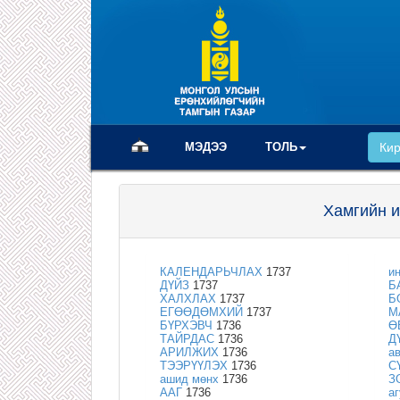
(current)
МЭДЭЭ
ТОЛЬ
Ки
Хамгийн и
КАЛЕНДАРЬЧЛАХ
1737
и
ДҮЙЗ
1737
Б
ХАЛХЛАХ
1737
Б
ЕГӨӨДӨМХИЙ
1737
М
БҮРХЭВЧ
1736
Ө
ТАЙРДАС
1736
Д
АРИЛЖИХ
1736
а
ТЭЭРҮҮЛЭХ
1736
С
ашид мөнх
1736
З
ААГ
1736
аг