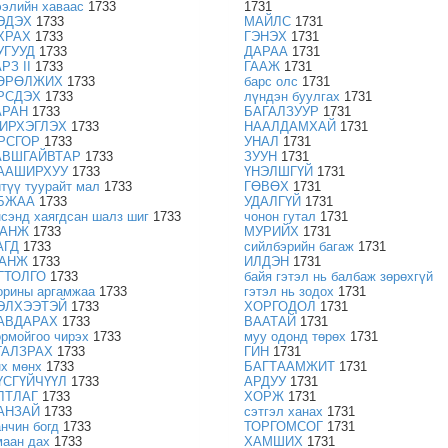
ээлийн хаваас
1733
1731
ЭДЭХ
1733
МАЙЛС
1731
ХРАХ
1733
ГЭНЭХ
1731
УГУУД
1733
ДАРАА
1731
РЗ II
1733
ГААЖ
1731
ӨРӨЛЖИХ
1733
барс олс
1731
РСДЭХ
1733
лүндэн буулгах
1731
АРАН
1733
БАГАЛЗУУР
1731
ИРХЭГЛЭХ
1733
НААЛДАМХАЙ
1731
РСГОР
1733
УНАЛ
1731
АВШГАЙВТАР
1733
ЗУУН
1731
ААШИРХУУ
1733
ҮНЭЛШГҮЙ
1731
итүү туурайт мал
1733
ГӨВӨХ
1731
БЖАА
1733
УДАЛГҮЙ
1731
нсэнд хаягдсан шалз шиг
1733
чонон гутал
1731
АНЖ
1733
МУРИЙХ
1731
АГД
1733
сийлбэрийн багаж
1731
АНЖ
1733
ИЛДЭН
1731
ГТОЛГО
1733
байя гэтэл нь балбаж зөрөхгүй
орины аргамжаа
1733
гэтэл нь зодох
1731
ЭЛХЭЭТЭЙ
1733
ХОРГОДОЛ
1731
АВДАРАХ
1733
ВААТАЙ
1731
ормойгоо чирэх
1733
муу одонд төрөх
1731
ГАЛЗРАХ
1733
ГИН
1731
нх мөнх
1733
БАГТААМЖИТ
1731
ҮСГҮЙЧҮҮЛ
1733
АРДУУ
1731
ЛТЛАГ
1733
ХОРЖ
1731
АНЗАЙ
1733
сэтгэл ханах
1731
анчин богд
1733
ТОРГОМСОГ
1731
маан дах
1733
ХАМШИХ
1731