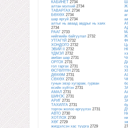
КАБИНЕТ
2734
Ш
алтан мэлхий
2734
Ж
ТАВАРГАХ
2734
а
БӨХӨХ
2734
а
шар яргуй
2734
а
алтыг нь аваад авдрыг нь хаях
А
2734
А
РААГ
2733
М
нийгмийн байгуулал
2732
Ж
УТГАГҮЙ
2732
Ф
ХОНДОГО
2732
Ц
ЭВИЙ II
2732
Н
ҮДМЭЛ
2732
х
амбан шар
2731
Ч
ОРГОХ
2731
Д
гол гаргах
2731
сү
ӨСГӨЛҮҮН
2731
Х
ДӨХӨМ
2731
А
СӨХӨХ
2731
Ч
гунын эвэр хугарам, гурван
б
есийн хүйтэн
2731
З
АМАЛ
2731
А
ШИНЭС
2731
д
АРИГ
2731
З
ТАХИЛГА
2731
б
торгон жолоо өргүүлэх
2731
Д
АВТО
2730
Н
ХОТЛОХ
2730
н
ХӨГ
2729
э
жигдэлсэн хас туурга
2729
2