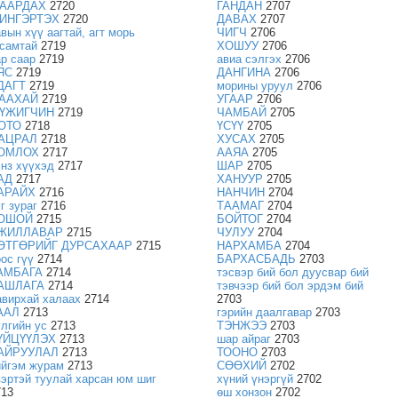
ААРДАХ
2720
ГАНДАН
2707
ИНГЭРТЭХ
2720
ДАВАХ
2707
авын хүү аагтай, агт морь
ЧИГЧ
2706
гсамтай
2719
ХОШУУ
2706
ар саар
2719
авиа сэлгэх
2706
ЯС
2719
ДАНГИНА
2706
ДАГТ
2719
морины уруул
2706
ААХАЙ
2719
УГААР
2706
ҮЖИГЧИН
2719
ЧАМБАЙ
2705
ОТО
2718
ҮСҮҮ
2705
АЦРАЛ
2718
ХУСАХ
2705
ОМЛОХ
2717
ААЯА
2705
энз хүүхэд
2717
ШАР
2705
АД
2717
ХАНУУР
2705
АРАЙХ
2716
НАНЧИН
2704
г зураг
2716
ТААМАГ
2704
ОШОЙ
2715
БОЙТОГ
2704
ЖИЛЛАВАР
2715
ЧУЛУУ
2704
ӨТГӨРИЙГ ДУРСАХААР
2715
НАРХАМБА
2704
оос гүү
2714
БАРХАСБАДЬ
2703
АМБАГА
2714
тэсвэр бий бол дуусвар бий
АШЛАГА
2714
тэвчээр бий бол эрдэм бий
авирхай халаах
2714
2703
ААЛ
2713
гэрийн даалгавар
2703
улгийн ус
2713
ТЭНЖЭЭ
2703
ҮЙЦҮҮЛЭХ
2713
шар айраг
2703
АЙРУУЛАЛ
2713
ТООНО
2703
ийгэм журам
2713
СӨӨХИЙ
2702
вэртэй туулай харсан юм шиг
хүний үнэргүй
2702
713
өш хонзон
2702