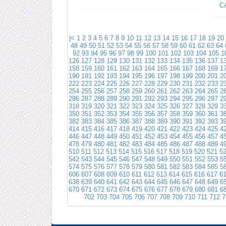
С
|<
1
2
3
4
5
6
7
8
9
10
11
12
13
14
15
16
17
18
19
20
48
49
50
51
52
53
54
55
56
57
58
59
60
61
62
63
64
92
93
94
95
96
97
98
99
100
101
102
103
104
105
1
126
127
128
129
130
131
132
133
134
135
136
137
1
158
159
160
161
162
163
164
165
166
167
168
169
1
190
191
192
193
194
195
196
197
198
199
200
201
2
222
223
224
225
226
227
228
229
230
231
232
233
2
254
255
256
257
258
259
260
261
262
263
264
265
2
286
287
288
289
290
291
292
293
294
295
296
297
2
318
319
320
321
322
323
324
325
326
327
328
329
3
350
351
352
353
354
355
356
357
358
359
360
361
3
382
383
384
385
386
387
388
389
390
391
392
393
3
414
415
416
417
418
419
420
421
422
423
424
425
4
446
447
448
449
450
451
452
453
454
455
456
457
4
478
479
480
481
482
483
484
485
486
487
488
489
4
510
511
512
513
514
515
516
517
518
519
520
521
5
542
543
544
545
546
547
548
549
550
551
552
553
5
574
575
576
577
578
579
580
581
582
583
584
585
5
606
607
608
609
610
611
612
613
614
615
616
617
6
638
639
640
641
642
643
644
645
646
647
648
649
6
670
671
672
673
674
675
676
677
678
679
680
681
6
702
703
704
705
706
707
708
709
710
711
712
7