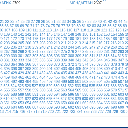
ААГИХ
2709
МЯНДАГТАН
2697
21
22
23
24
25
26
27
28
29
30
31
32
33
34
35
36
37
38
39
40
41
42
43
44
45
65
66
67
68
69
70
71
72
73
74
75
76
77
78
79
80
81
82
83
84
85
86
87
88
89
06
107
108
109
110
111
112
113
114
115
116
117
118
119
120
121
122
123
12
38
139
140
141
142
143
144
145
146
147
148
149
150
151
152
153
154
155
1
70
171
172
173
174
175
176
177
178
179
180
181
182
183
184
185
186
187
1
02
203
204
205
206
207
208
209
210
211
212
213
214
215
216
217
218
219
2
34
235
236
237
238
239
240
241
242
243
244
245
246
247
248
249
250
251
2
66
267
268
269
270
271
272
273
274
275
276
277
278
279
280
281
282
283
2
98
299
300
301
302
303
304
305
306
307
308
309
310
311
312
313
314
315
3
30
331
332
333
334
335
336
337
338
339
340
341
342
343
344
345
346
347
3
62
363
364
365
366
367
368
369
370
371
372
373
374
375
376
377
378
379
3
94
395
396
397
398
399
400
401
402
403
404
405
406
407
408
409
410
411
4
26
427
428
429
430
431
432
433
434
435
436
437
438
439
440
441
442
443
4
58
459
460
461
462
463
464
465
466
467
468
469
470
471
472
473
474
475
4
90
491
492
493
494
495
496
497
498
499
500
501
502
503
504
505
506
507
5
22
523
524
525
526
527
528
529
530
531
532
533
534
535
536
537
538
539
5
54
555
556
557
558
559
560
561
562
563
564
565
566
567
568
569
570
571
5
86
587
588
589
590
591
592
593
594
595
596
597
598
599
600
601
602
603
6
18
619
620
621
622
623
624
625
626
627
628
629
630
631
632
633
634
635
6
50
651
652
653
654
655
656
657
658
659
660
661
662
663
664
665
666
667
6
82
683
684
685
686
687
688
689
690
691
692
693
694
695
696
697
698
699
7
13
714
715
716
717
718
719
720
721
722
723
724
725
726
727
728
729
730
>