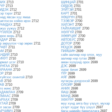
ЧИХ
2713
ШИНЦАЙ
2701
ҮҮР
2713
ОЙДОВ
2701
ИДЭХ
2712
ЗҮЙТЭЙ
2701
хэр тэрэг
2712
КАРТ
2701
хнад явсан хүү ямаа
ХӨШҮҮН
2701
шиглэсэн хойно ирэх
2712
ТЭЭВЭР
2700
РАМДАХ
2712
ХИЛЭНТ
2700
ажуу уужуу
2712
ГАЙХАМШИГ
2700
РГИЛОХ
2712
ХӨЛГҮЙ
2700
ороо морь
2711
ХӨӨРЦӨГ
2700
АДАР
2711
АВТОБУС
2700
ар зөрүүлэх~гар зөрөх
2711
ДОТОР
2700
РАВТ
2711
НОЦОХ
2699
АМ
2710
ПИЙШИН
2699
АНДИЙ
2710
сайн аалиар нэр олох, муу
ИНУТ
2710
аалиар нэр гутах
2699
армал үсэг
2710
аман хүзүүнд орох
2699
УНГАА
2710
ДЭС
2699
АРААНА
2710
зураг бичиг
2699
ОР
2710
ҮҮР
2699
ргүйгээс охинтой
2710
АЯГ
2699
АВ
2710
нугасны дэгдээхэй
2699
АВ
2710
ОЛОЙР
2698
тго жинс
2710
АНИХ
2698
АДАМЛАХ
2709
ЯАШ
2698
ЛМААС
2709
МАНД
2698
АРХАХ
2709
ХӨХҮҮР
2698
ХТАЙ
2709
муу хүнд аяга бүү үзүүл, мухар
ал засах
2709
үхэрт худаг бүү үзүүл
2697
АРЧИМЧ
2709
багш шавийн барилдлага
2697