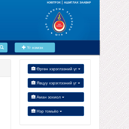
|
НЭВТРЭХ
АШИГЛАХ ЗААВАР
Үг нэмэх
Өргөн хэрэглээний үг
Явцуу хэрэглээний үг
Аман зохиол
Нэр томьёо