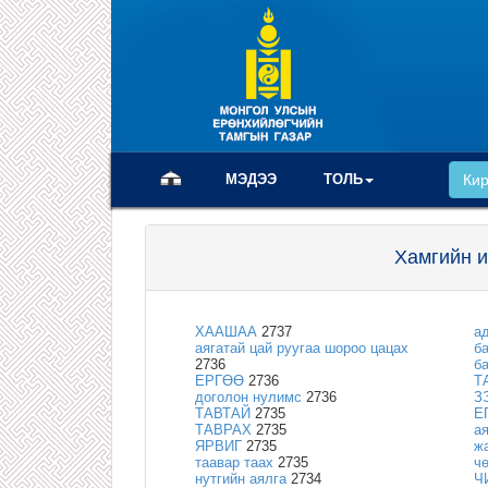
(current)
МЭДЭЭ
ТОЛЬ
Ки
Хамгийн и
ХААШАА
2737
а
аягатай цай руугаа шороо цацах
б
2736
б
ЕРГӨӨ
2736
Т
доголон нулимс
2736
З
ТАВТАЙ
2735
Е
ТАВРАХ
2735
а
ЯРВИГ
2735
ж
таавар таах
2735
ч
нутгийн аялга
2734
Ч