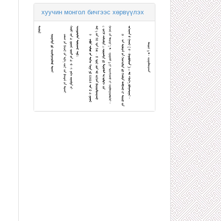
хуучин монгол бичгээс хөрвүүлэх