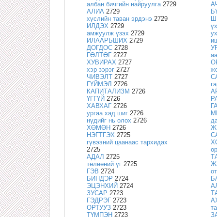
албан бичгийн найруулга
2729
А
АЛИА
2729
Б
хүслийн таван эрдэнэ
2729
Ш
ИЛДЭХ
2729
ү
амжуулж үзэх
2729
у
ИЛААРЬШИХ
2729
и
ДОГДОС
2728
У
ГӨЛТӨГ
2727
а
ХУВИРАХ
2727
О
хэр зэрэг
2727
ж
ЧИВЭЛТ
2727
С
ГҮЙМЭЛ
2726
г
КАПИТАЛИЗМ
2726
А
ҮГГҮЙ
2726
Р
ХАВХАГ
2726
Г
ургаа хад шиг
2726
М
нүдийг нь олох
2726
д
ХӨМӨН
2726
Ж
НЭГТГЭХ
2725
С
гүвээний цаанаас тархидах
Х
2725
о
АДАЛ
2725
Т
төлөөний үг
2725
Ж
ГЭВ
2724
о
БИНДЭР
2724
Б
ЭЦЭНХИЙ
2724
А
ЗУСАР
2723
Т
ГЭДРЭГ
2723
А
ОРТУУЗ
2723
т
ТҮМПЭН
2723
З