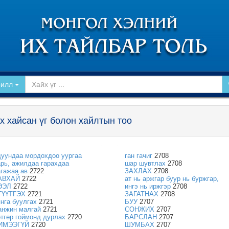
рилл
х хайсан үг болон хайлтын тоо
дуундаа мордохдоо уургаа
ган гачиг
2708
арь, ажилдаа гарахдаа
шар шувтлах
2708
агажаа ав
2722
ЗАХЛАХ
2708
АВХАЙ
2722
ат нь аржгар буур нь буржгар,
ЭЭЛ
2722
ингэ нь иржгэр
2708
ГҮҮТГЭХ
2721
ЗАГАТНАХ
2708
янга буулгах
2721
БУУ
2707
анжин малгай
2721
СОНЖИХ
2707
өтгөр гоймонд дурлах
2720
БАРСЛАН
2707
ИМЭЭГҮЙ
2720
ШУМБАХ
2707