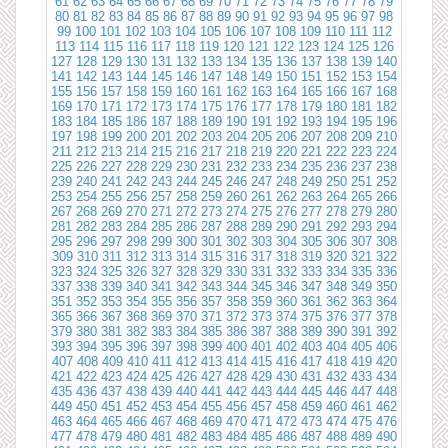
61
62
63
64
65
66
67
68
69
70
71
72
73
74
75
76
77
78
79
80
81
82
83
84
85
86
87
88
89
90
91
92
93
94
95
96
97
98
99
100
101
102
103
104
105
106
107
108
109
110
111
112
113
114
115
116
117
118
119
120
121
122
123
124
125
126
127
128
129
130
131
132
133
134
135
136
137
138
139
140
141
142
143
144
145
146
147
148
149
150
151
152
153
154
155
156
157
158
159
160
161
162
163
164
165
166
167
168
169
170
171
172
173
174
175
176
177
178
179
180
181
182
183
184
185
186
187
188
189
190
191
192
193
194
195
196
197
198
199
200
201
202
203
204
205
206
207
208
209
210
211
212
213
214
215
216
217
218
219
220
221
222
223
224
225
226
227
228
229
230
231
232
233
234
235
236
237
238
239
240
241
242
243
244
245
246
247
248
249
250
251
252
253
254
255
256
257
258
259
260
261
262
263
264
265
266
267
268
269
270
271
272
273
274
275
276
277
278
279
280
281
282
283
284
285
286
287
288
289
290
291
292
293
294
295
296
297
298
299
300
301
302
303
304
305
306
307
308
309
310
311
312
313
314
315
316
317
318
319
320
321
322
323
324
325
326
327
328
329
330
331
332
333
334
335
336
337
338
339
340
341
342
343
344
345
346
347
348
349
350
351
352
353
354
355
356
357
358
359
360
361
362
363
364
365
366
367
368
369
370
371
372
373
374
375
376
377
378
379
380
381
382
383
384
385
386
387
388
389
390
391
392
393
394
395
396
397
398
399
400
401
402
403
404
405
406
407
408
409
410
411
412
413
414
415
416
417
418
419
420
421
422
423
424
425
426
427
428
429
430
431
432
433
434
435
436
437
438
439
440
441
442
443
444
445
446
447
448
449
450
451
452
453
454
455
456
457
458
459
460
461
462
463
464
465
466
467
468
469
470
471
472
473
474
475
476
477
478
479
480
481
482
483
484
485
486
487
488
489
490