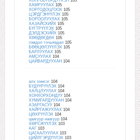
ХӨНГӨВТӨРДҮҮХЭН
105
ХАМРУУЛАХ
105
ХОРГОДОЦГООХ
105
ЦЭРДГЭНҮҮЛЭХ
105
БОРООЛУУЛАХ
105
ХАЗАЙСХИЙХ
105
БҮГТРҮҮЛЭХ
105
ДЭЛДЭСХИЙХ
105
ХӨӨДӨГДӨХ
105
гомдол тэчьяадал
105
БӨӨЦӨЛЗҮҮЛЭХ
105
БАРЛУУЛАХ
105
АМСУУЛАХ
104
ЦАЙВАРДУУХАН
104
алх зэмсэг
104
БҮДҮҮРҮҮЛЭХ
104
ХАЛЦЛУУЛАХ
104
ХОНХОРХОНДУУ
104
ХУМИГАРДУУХАН
104
АЗАРГАСУУ
104
ХАЙРГАЖУУЛАХ
104
ЦӨХРҮҮЛЭХ
104
цаагуур наагуур
104
ХӨРСЖҮҮЛЭХ
103
ААГ
103
ЦАГААЛУУЛАХ
103
ЦИЙЛГЭРДҮҮЛЭХ
103