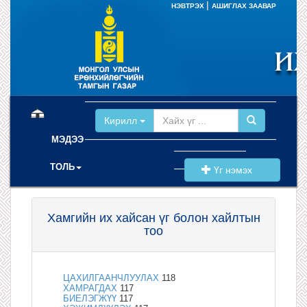
|
НЭВТРЭХ
АШИГЛАХ ЗААВАР
(current)
Кирилл
МЭДЭЭ
ТОЛЬ
Үг нэмэх
Хамгийн их хайсан үг болон хайлтын
тоо
ЦАХИЛГААНЧЛУУЛАХ
118
ХАМРАГДАХ
117
БИЕЛЭГЖҮҮ
117