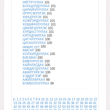
НЯГТРУУЛАХ
101
БООЦОЛДУУЛАХ
101
ЦАРАЙЧЛУУЛАХ
101
НҮҮРСЖҮҮЛЭХ
101
ХӨХДҮҮЛЭХ
101
ХОЖГОРДУУЛАХ
101
ХОШИНЧЛУУЛАХ
101
ЦӨХӨГШҮҮЛЭХ
101
ХУРДАСГУУЛАХ
101
ХЯТАДЧИЛГАА
100
ЦАГЧЛУУЛАХ
100
ЦАГААЛУУЛАХ
100
цаадах уул
100
АМСАР
100
ХОЛХИЛДУУЛАХ
100
БИСМАН
100
БӨВТНҮҮЛЭХ
100
ХАЙЧЛАГДАХ
100
ЧАВДАГШУУЛАХ
100
АМАРГҮЙХЭН
100
ХЭДДҮГЭЭР
100
АЖИЛЛАРХАХ
99
БОМБОЛЗУУЛАХ
99
|<
1
2
3
4
5
6
7
8
9
10
11
12
13
14
15
16
17
18
19
20
21
22
23
24
25
26
27
28
29
30
31
32
33
34
35
36
37
38
39
40
41
42
43
44
45
46
47
48
49
50
51
52
53
54
55
56
57
58
59
60