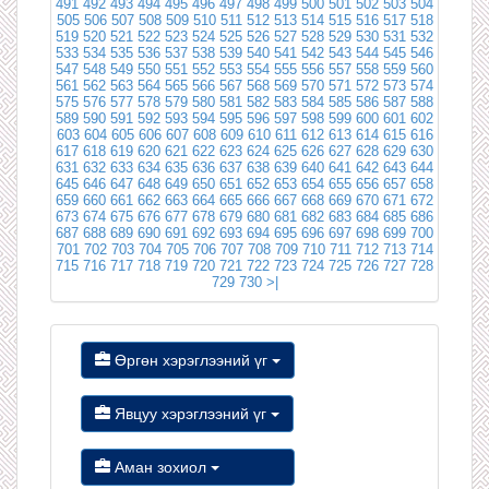
491
492
493
494
495
496
497
498
499
500
501
502
503
504
505
506
507
508
509
510
511
512
513
514
515
516
517
518
519
520
521
522
523
524
525
526
527
528
529
530
531
532
533
534
535
536
537
538
539
540
541
542
543
544
545
546
547
548
549
550
551
552
553
554
555
556
557
558
559
560
561
562
563
564
565
566
567
568
569
570
571
572
573
574
575
576
577
578
579
580
581
582
583
584
585
586
587
588
589
590
591
592
593
594
595
596
597
598
599
600
601
602
603
604
605
606
607
608
609
610
611
612
613
614
615
616
617
618
619
620
621
622
623
624
625
626
627
628
629
630
631
632
633
634
635
636
637
638
639
640
641
642
643
644
645
646
647
648
649
650
651
652
653
654
655
656
657
658
659
660
661
662
663
664
665
666
667
668
669
670
671
672
673
674
675
676
677
678
679
680
681
682
683
684
685
686
687
688
689
690
691
692
693
694
695
696
697
698
699
700
701
702
703
704
705
706
707
708
709
710
711
712
713
714
715
716
717
718
719
720
721
722
723
724
725
726
727
728
729
730
>|
Өргөн хэрэглээний үг
Явцуу хэрэглээний үг
Аман зохиол