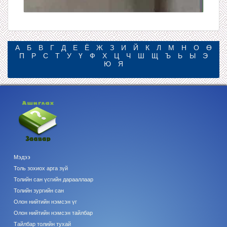
А
Б
В
Г
Д
Е
Ё
Ж
З
И
Й
К
Л
М
Н
О
Ө
П
Р
С
Т
У
Ү
Ф
Х
Ц
Ч
Ш
Щ
Ъ
Ь
Ы
Э
Ю
Я
Мэдээ
Толь зохиох арга зүй
Толийн сан үсгийн дарааллаар
Толийн зургийн сан
Олон нийтийн нэмсэн үг
Олон нийтийн нэмсэн тайлбар
Тайлбар толийн тухай