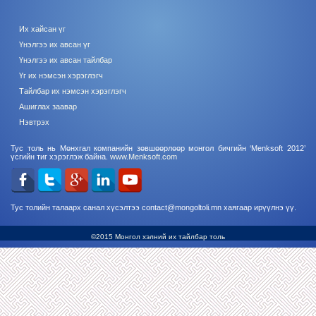
Их хайсан үг
Үнэлгээ их авсан үг
Үнэлгээ их авсан тайлбар
Үг их нэмсэн хэрэглэгч
Тайлбар их нэмсэн хэрэглэгч
Ашиглах заавар
Нэвтрэх
Тус толь нь Мөнхгал компанийн зөвшөөрлөөр монгол бичгийн ‘Menksoft 2012’
үсгийн тиг хэрэглэж байна.
www.Menksoft.com
Тус толийн талаарх санал хүсэлтээ contact@mongoltoli.mn хаягаар ирүүлнэ үү.
©2015 Монгол хэлний их тайлбар толь