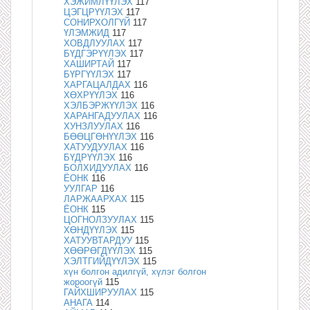
ХЭЖИМЛҮҮЛЭХ
117
ЦЭГЦРҮҮЛЭХ
117
СОНИРХОЛГҮЙ
117
ҮЛЭМЖИД
117
ХОВДЛУУЛАХ
117
БҮДГЭРҮҮЛЭХ
117
ХАШИРТАЙ
117
БҮРГҮҮЛЭХ
117
ХАРГАЦАЛДАХ
116
ХӨХРҮҮЛЭХ
116
ХЭЛБЭРЖҮҮЛЭХ
116
ХАРАНГАДУУЛАХ
116
ХУНЗЛУУЛАХ
116
БӨӨЦГӨНҮҮЛЭХ
116
ХАТУУДУУЛАХ
116
БҮДРҮҮЛЭХ
116
БОЛХИДУУЛАХ
116
ЁОНК
116
УУЛГАР
116
ЛАРЖААРХАХ
115
ЁОНК
115
ЦОГНОЛЗУУЛАХ
115
ХӨНДҮҮЛЭХ
115
ХАТУУВТАРДУУ
115
ХӨӨРӨГДҮҮЛЭХ
115
ХЭЛТГИЙДҮҮЛЭХ
115
хүн болгон адилгүй, хүлэг болгон
жороогүй
115
ГАЙХШИРУУЛАХ
115
АНАГА
114