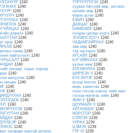
ОЗГОНУУР
1240
ТҮРҮҮЛҮҮЛЭХ
1240
РЗГАНАХ
1240
суувал бөгсний мөр, зогсвол
УХУУР
1240
хөлийн мөр
1240
АРУУЛЧ
1240
бороо асгах
1240
УУЗУУЛАХ
1240
ЁЖИЧ
1240
ОРИГЛОХ
1240
ДАВЦАГ
1240
УГУЙЛЦАХ
1240
БӨМБИЙХ
1240
агайн дэвжээ
1240
хундан цагаан хурга
1240
ААЛТТАЙ
1240
ЗОЛИОСЛОГЧ
1240
рт орох
1240
ЧАДАМГАЙРХАХ
1240
ИРХАЙ
1240
зам мөр
1240
авлиун санаа
1240
тэр чигээрээ
1240
охион байгуулалт
1240
АГСАЙХ
1240
УУРЬСАЛТ
1240
БУГУЙВЧЛАХ
1240
АНДАН
1240
уулын жим
1240
ачийг бачаар, хорыг хороор
АЛГАВЧЛАХ
1240
арах
1240
ШИРВЭХ II
1240
алхи авхуулах
1240
БҮХЭЛЛЭГ
1240
он нөхцөх
1240
ёсоор болгох
1240
ИГ
1240
морь хажиглах
1240
АЖ
1240
хоол гэхээр ховхос хийх мал
ДИРДУУЛАХ
1240
гэхээр матигас хийх
1240
ОЛГОГДОХ
1240
ЖИН X
1240
УНТ
1240
ШУУМАЙХ II
1240
ИНЭРҮҮЛЭХ
1240
УЙТАНШИХ
1240
ЯЛГУУТАН
1240
НОРСГОР
1240
АЙДАХ
1240
СҮЙЛЭХ
1239
ДҮҮЛБЭР
1240
УУРАХ
1239
ОНХОС
1240
ЦЭМЭХ
1239
авал хагаравч малгай дотроо,
ГҮР III
1239