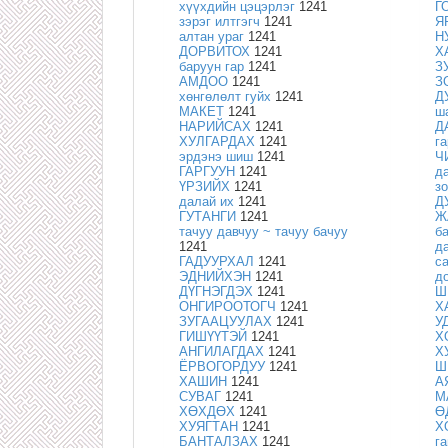
хүүхдийн цэцэрлэг
1241
Г
зэрэг илтгэгч
1241
Я
алтан ураг
1241
Н
ДОРВИТОХ
1241
Х
баруун гар
1241
З
АМДОО
1241
З
хөнгөлөлт гуйх
1241
Д
МАКЕТ
1241
ш
НАРИЙСАХ
1241
Д
ХУЛГАРДАХ
1241
га
эрдэнэ шиш
1241
Ч
ГАРГУУН
1241
д
ҮРЗИЙХ
1241
з
далай их
1241
Д
ГУТАНГИ
1241
Ж
тачуу давчуу ~ тачуу бачуу
б
1241
д
ГАДУУРХАЛ
1241
с
ЭДНИЙХЭН
1241
д
ДҮГНЭГДЭХ
1241
Ш
ОНГИРООТОГЧ
1241
Х
ЗУГААЦУУЛАХ
1241
У
ГИШҮҮТЭЙ
1241
Х
АНГИЛАГДАХ
1241
Х
ЁРВОГОРДУУ
1241
Ш
ХАШИН
1241
А
СУВАГ
1241
М
ХӨХДӨХ
1241
Ө
ХУЯГТАН
1241
Х
БАНТАЛЗАХ
1241
г