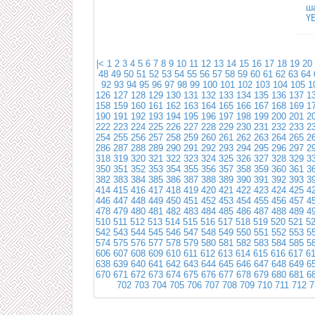
ш
Ү
|<
1
2
3
4
5
6
7
8
9
10
11
12
13
14
15
16
17
18
19
20
48
49
50
51
52
53
54
55
56
57
58
59
60
61
62
63
64
92
93
94
95
96
97
98
99
100
101
102
103
104
105
1
126
127
128
129
130
131
132
133
134
135
136
137
1
158
159
160
161
162
163
164
165
166
167
168
169
1
190
191
192
193
194
195
196
197
198
199
200
201
2
222
223
224
225
226
227
228
229
230
231
232
233
2
254
255
256
257
258
259
260
261
262
263
264
265
2
286
287
288
289
290
291
292
293
294
295
296
297
2
318
319
320
321
322
323
324
325
326
327
328
329
3
350
351
352
353
354
355
356
357
358
359
360
361
3
382
383
384
385
386
387
388
389
390
391
392
393
3
414
415
416
417
418
419
420
421
422
423
424
425
4
446
447
448
449
450
451
452
453
454
455
456
457
4
478
479
480
481
482
483
484
485
486
487
488
489
4
510
511
512
513
514
515
516
517
518
519
520
521
5
542
543
544
545
546
547
548
549
550
551
552
553
5
574
575
576
577
578
579
580
581
582
583
584
585
5
606
607
608
609
610
611
612
613
614
615
616
617
6
638
639
640
641
642
643
644
645
646
647
648
649
6
670
671
672
673
674
675
676
677
678
679
680
681
6
702
703
704
705
706
707
708
709
710
711
712
7