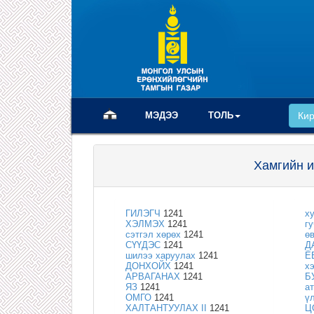
(current)
МЭДЭЭ
ТОЛЬ
Ки
Хамгийн и
ГИЛЭГЧ
1241
х
ХЭЛМЭХ
1241
г
сэтгэл хөрөх
1241
ө
СҮҮДЭС
1241
Д
шилээ харуулах
1241
Ё
ДОНХОЙХ
1241
х
АРВАГАНАХ
1241
Б
ЯЗ
1241
а
ОМГО
1241
ү
ХАЛТАНТУУЛАХ II
1241
Ц