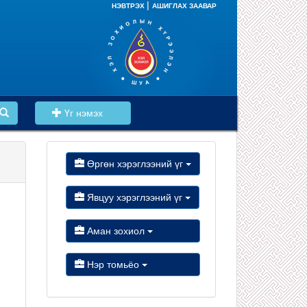
|
НЭВТРЭХ
АШИГЛАХ ЗААВАР
Үг нэмэх
Өргөн хэрэглээний үг
Явцуу хэрэглээний үг
Аман зохиол
Нэр томьёо