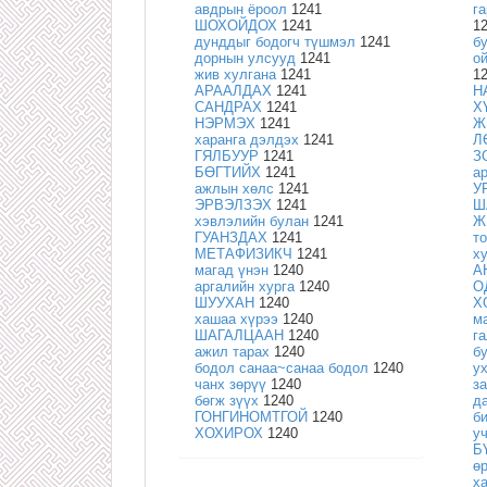
авдрын ёроол
1241
г
ШОХОЙДОХ
1241
1
дунддыг бодогч түшмэл
1241
б
дорнын улсууд
1241
о
жив хулгана
1241
1
АРААЛДАХ
1241
Н
САНДРАХ
1241
Х
НЭРМЭХ
1241
Ж
харанга дэлдэх
1241
Л
ГЯЛБУУР
1241
З
БӨГТИЙХ
1241
а
ажлын хөлс
1241
У
ЭРВЭЛЗЭХ
1241
Ш
хэвлэлийн булан
1241
Ж
ГУАНЗДАХ
1241
т
МЕТАФИЗИКЧ
1241
х
магад үнэн
1240
А
аргалийн хурга
1240
О
ШУУХАН
1240
Х
хашаа хүрээ
1240
м
ШАГАЛЦААН
1240
га
ажил тарах
1240
б
бодол санаа~санаа бодол
1240
у
чанх зөрүү
1240
з
бөгж зүүх
1240
д
ГОНГИНОМТГОЙ
1240
б
ХОХИРОХ
1240
у
Б
ө
х