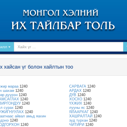
рилл
х хайсан үг болон хайлтын тоо
ужир мараа
1240
САРВАГА
1240
уч шахам
1240
АРДАХ
1240
вөр дүүрэн
1240
ДҮВ
1240
АМСАГЛАХ
1240
ХОСХО
1240
ВИРГОНДУУ
1240
ҮХЖИХ
1240
эл сурах
1240
лууны яс
1240
УЖИГНУУЛАХ
1240
ЯЛААРХАГ
1240
таатнаас айвал амьд яахин
ХАШРАЛТАЙ
1240
лдэнэ
1240
зуд турхан
1240
ОДГОРХОН
1240
ЧИТИРИ
1240