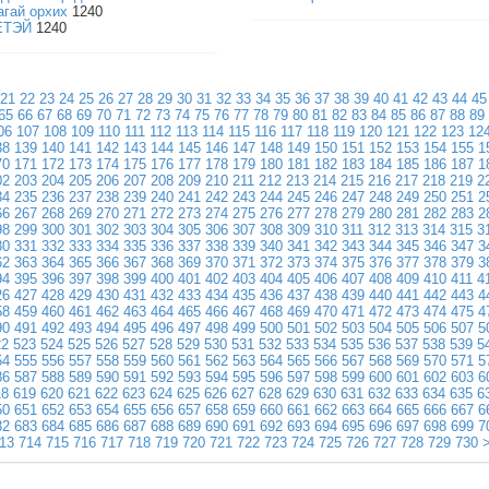
агай орхих
1240
ЕТЭЙ
1240
21
22
23
24
25
26
27
28
29
30
31
32
33
34
35
36
37
38
39
40
41
42
43
44
45
65
66
67
68
69
70
71
72
73
74
75
76
77
78
79
80
81
82
83
84
85
86
87
88
89
06
107
108
109
110
111
112
113
114
115
116
117
118
119
120
121
122
123
12
38
139
140
141
142
143
144
145
146
147
148
149
150
151
152
153
154
155
1
70
171
172
173
174
175
176
177
178
179
180
181
182
183
184
185
186
187
1
02
203
204
205
206
207
208
209
210
211
212
213
214
215
216
217
218
219
2
34
235
236
237
238
239
240
241
242
243
244
245
246
247
248
249
250
251
2
66
267
268
269
270
271
272
273
274
275
276
277
278
279
280
281
282
283
2
98
299
300
301
302
303
304
305
306
307
308
309
310
311
312
313
314
315
3
30
331
332
333
334
335
336
337
338
339
340
341
342
343
344
345
346
347
3
62
363
364
365
366
367
368
369
370
371
372
373
374
375
376
377
378
379
3
94
395
396
397
398
399
400
401
402
403
404
405
406
407
408
409
410
411
4
26
427
428
429
430
431
432
433
434
435
436
437
438
439
440
441
442
443
4
58
459
460
461
462
463
464
465
466
467
468
469
470
471
472
473
474
475
4
90
491
492
493
494
495
496
497
498
499
500
501
502
503
504
505
506
507
5
22
523
524
525
526
527
528
529
530
531
532
533
534
535
536
537
538
539
5
54
555
556
557
558
559
560
561
562
563
564
565
566
567
568
569
570
571
5
86
587
588
589
590
591
592
593
594
595
596
597
598
599
600
601
602
603
6
18
619
620
621
622
623
624
625
626
627
628
629
630
631
632
633
634
635
6
50
651
652
653
654
655
656
657
658
659
660
661
662
663
664
665
666
667
6
82
683
684
685
686
687
688
689
690
691
692
693
694
695
696
697
698
699
7
13
714
715
716
717
718
719
720
721
722
723
724
725
726
727
728
729
730
>