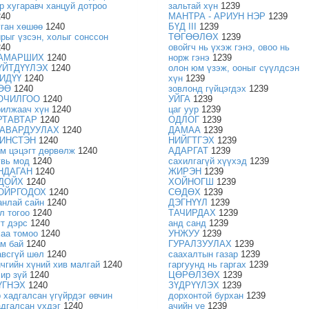
ар хугаравч ханцуй дотроо
зальтай хүн
1239
240
МАНТРА - АРИУН НЭР
1239
уган хөшөө
1240
БҮД III
1239
йрыг үзсэн, холыг сонссон
ТӨГӨӨЛӨХ
1239
240
овойгч нь үхэж гэнэ, овоо нь
АМАРШИХ
1240
норж гэнэ
1239
ҮЙТДҮҮЛЭХ
1240
олон юм үзэж, ооныг сүүлдсэн
ИДҮҮ
1240
хүн
1239
ӨӨ
1240
зовлонд гүйцэгдэх
1239
ОЧИЛГОО
1240
УЙГА
1239
рилжаач хүн
1240
цаг уур
1239
РТАВТАР
1240
ОДЛОГ
1239
АВАРДУУЛАХ
1240
ДАМАА
1239
ИНСТЭН
1240
НИЙГТГЭХ
1239
ом цэцэгт дөрвөлж
1240
АДАРГАТ
1239
увь мод
1240
сахилгагүй хүүхэд
1239
НДАГАН
1240
ЖИРЭН
1239
ДОЙХ
1240
ХОЙНОГШ
1239
ОЙРГОДОХ
1240
СӨДӨХ
1239
анлай сайн
1240
ДЭГНҮҮЛ
1239
л тогоо
1240
ТАЧИРДАХ
1239
ут дэрс
1240
анд санд
1239
хаа томоо
1240
УНЖУУ
1239
ам бай
1240
ГУРАЛЗУУЛАХ
1239
авсгүй шөл
1240
саахалтын газар
1239
ичгийн хүний хив малгай
1240
гаргуунд нь гаргах
1239
чир зүй
1240
ЦӨРӨЛЗӨХ
1239
ҮГНЭХ
1240
ЗҮДРҮҮЛЭХ
1239
р хадгалсан үгүйрдэг өвчин
дорхонтой бурхан
1239
адгалсан үхдэг
1240
ачийн үе
1239