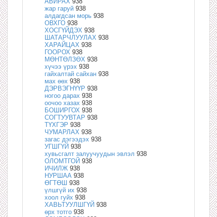
АВИРАХ
938
жар гаруй
938
алдагдсан морь
938
ОВХГО
938
ХОСГҮЙДЭХ
938
ШАТАРЧЛУУЛАХ
938
ХАРАЙЦАХ
938
ГООРОХ
938
МӨНТӨЛЗӨХ
938
хүчээ үрэх
938
гайхалтай сайхан
938
мах өөх
938
ДЭРВЭГНҮҮР
938
ногоо дарах
938
оочоо хазах
938
БОШИРГОХ
938
СОГТУУВТАР
938
ТҮХГЭР
938
ЧУМАРЛАХ
938
загас дэгээдэх
938
УГШГҮЙ
938
хувьсгалт залуучуудын эвлэл
938
ОЛОМТГОЙ
938
ИЧИЛЖ
938
НУРШАА
938
ӨГТӨШ
938
үлшгүй их
938
хоол гуйх
938
ХАВЬТУУЛШГҮЙ
938
өрх тотго
938