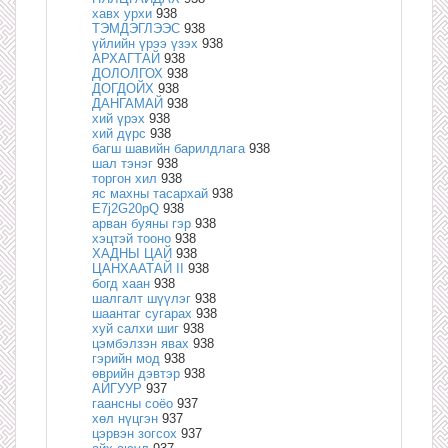
хавх урхи
938
ТЭМДЭГЛЭЭС
938
үйлийн үрээ үзэх
938
АРХАГТАЙ
938
ДОЛОЛГОХ
938
ДОГДОЙХ
938
ДАНГАМАЙ
938
хий үрэх
938
хий дүрс
938
багш шавийн барилдлага
938
шал тэнэг
938
торгон хил
938
яс махны тасархай
938
E7j2G20pQ
938
арван буяны гэр
938
хэцтэй тооно
938
ХАДНЫ ЦАЙ
938
ЦАНХААТАЙ II
938
богд хаан
938
шалгалт шүүлэг
938
шаантаг сугарах
938
хуй салхи шиг
938
цэмбэлзэн явах
938
гэрийн мод
938
өврийн дэвтэр
938
АЙГУУР
937
гаансны соёо
937
хөл нүцгэн
937
цэрвэн зогсох
937