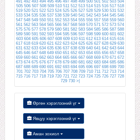
491
492
493
494
495
496
497
498
499
500
501
502
503
504
505
506
507
508
509
510
511
512
513
514
515
516
517
518
519
520
521
522
523
524
525
526
527
528
529
530
531
532
533
534
535
536
537
538
539
540
541
542
543
544
545
546
547
548
549
550
551
552
553
554
555
556
557
558
559
560
561
562
563
564
565
566
567
568
569
570
571
572
573
574
575
576
577
578
579
580
581
582
583
584
585
586
587
588
589
590
591
592
593
594
595
596
597
598
599
600
601
602
603
604
605
606
607
608
609
610
611
612
613
614
615
616
617
618
619
620
621
622
623
624
625
626
627
628
629
630
631
632
633
634
635
636
637
638
639
640
641
642
643
644
645
646
647
648
649
650
651
652
653
654
655
656
657
658
659
660
661
662
663
664
665
666
667
668
669
670
671
672
673
674
675
676
677
678
679
680
681
682
683
684
685
686
687
688
689
690
691
692
693
694
695
696
697
698
699
700
701
702
703
704
705
706
707
708
709
710
711
712
713
714
715
716
717
718
719
720
721
722
723
724
725
726
727
728
729
730
>|
Өргөн хэрэглээний үг
Явцуу хэрэглээний үг
Аман зохиол