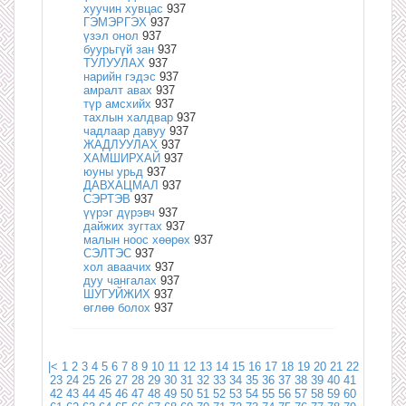
хуучин хувцас
937
ГЭМЭРГЭХ
937
үзэл онол
937
буурьгүй зан
937
ТУЛУУЛАХ
937
нарийн гэдэс
937
амралт авах
937
түр амсхийх
937
тахлын халдвар
937
чадлаар давуу
937
ЖАДЛУУЛАХ
937
ХАМШИРХАЙ
937
юуны урьд
937
ДАВХАЦМАЛ
937
СЭРТЭВ
937
үүрэг дүрэвч
937
дайжих зугтах
937
малын ноос хөөрөх
937
СЭЛТЭС
937
хол аваачих
937
дуу чангалах
937
ШУГУЙЖИХ
937
өглөө болох
937
|<
1
2
3
4
5
6
7
8
9
10
11
12
13
14
15
16
17
18
19
20
21
22
23
24
25
26
27
28
29
30
31
32
33
34
35
36
37
38
39
40
41
42
43
44
45
46
47
48
49
50
51
52
53
54
55
56
57
58
59
60