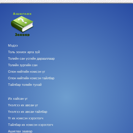
Мэдээ
Толь зохиох арга зүй
Толийн сан үсгийн дарааллаар
Толийн зургийн сан
Олон нийтийн нэмсэн үг
Олон нийтийн нэмсэн тайлбар
Тайлбар толийн тухай
Их хайсан үг
Үнэлгээ их авсан үг
Үнэлгээ их авсан тайлбар
Үг их нэмсэн хэрэглэгч
Тайлбар их нэмсэн хэрэглэгч
Ашиглах заавар