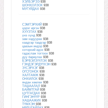
ХЭЛБЭРЭЭ
938
ШОНХОЛЗОХ
938
МУГУЙДАХ
938
СЭМТЭРХИЙ
938
цэрэг иргэн
938
ХУУЗТАХ
938
үнэ хүнд
938
зам хадуурах
938
хаадгар таадгар
938
цаазын индэр
938
хэтэрхий идэх
938
гадаслаж тогтоох
938
дуу бариулах
938
БЭРВЭЛЗҮҮЛЭХ
938
ГЭНДЭГЭРДҮҮХЭН
938
ЗҮСЭРХЭГ
938
ОГСГОНОХ
938
ХАЛТАМЖ
938
ОНХИЛОХ
938
яндан хөөлөх
938
ТАШААЛАЛ
938
БАЙМТГАЙ
938
ЦУТГАГДАХ
938
ГИНГЭНҮҮР
938
ХАШААЖИХ
938
ТҮМХЭН
938
НЯЛЦГАЙДАХ
938