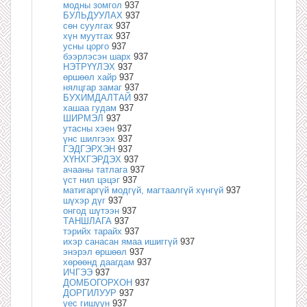
модны зомгол
937
БУЛЬДУУЛАХ
937
сөн суулгах
937
хүн муутгах
937
усны цорго
937
бээрлэсэн шарх
937
НЭТРҮҮЛЭХ
937
өршөөл хайр
937
нялцгар замаг
937
БУХИМДАЛТАЙ
937
хашаа гудам
937
ШИРМЭЛ
937
утасны хэен
937
үнс шилгээх
937
ГЭДГЭРХЭН
937
ХҮНХГЭРДЭХ
937
ачааны татлага
937
үст нил цэцэг
937
матигаргүй модгүй, магтаалгүй хүнгүй
937
шүхэр дүг
937
онгод шүтээн
937
ТАНШЛАГА
937
тэрийх тарайх
937
ихэр санасан ямаа ишиггүй
937
энэрэл өршөөл
937
хөрөөнд даагдам
937
ИЧГЭЭ
937
ДОМБОГОРХОН
937
ДОРГИЛУУР
937
үес гишүүн
937