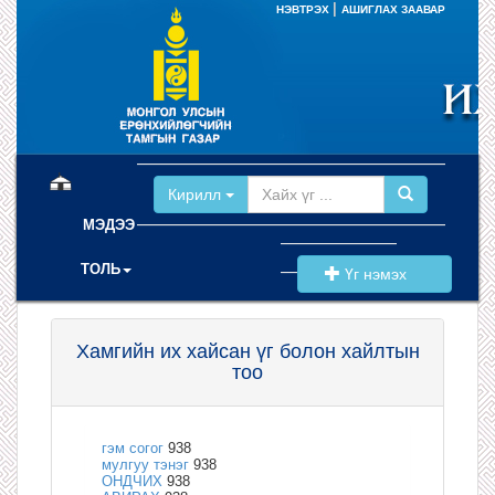
|
НЭВТРЭХ
АШИГЛАХ ЗААВАР
(current)
Кирилл
МЭДЭЭ
ТОЛЬ
Үг нэмэх
Хамгийн их хайсан үг болон хайлтын
тоо
гэм согог
938
мулгуу тэнэг
938
ОНДЧИХ
938