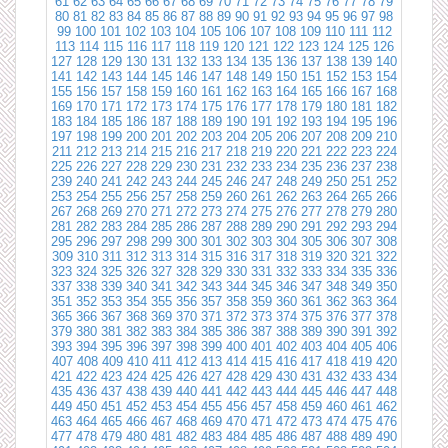
61
62
63
64
65
66
67
68
69
70
71
72
73
74
75
76
77
78
79
80
81
82
83
84
85
86
87
88
89
90
91
92
93
94
95
96
97
98
99
100
101
102
103
104
105
106
107
108
109
110
111
112
113
114
115
116
117
118
119
120
121
122
123
124
125
126
127
128
129
130
131
132
133
134
135
136
137
138
139
140
141
142
143
144
145
146
147
148
149
150
151
152
153
154
155
156
157
158
159
160
161
162
163
164
165
166
167
168
169
170
171
172
173
174
175
176
177
178
179
180
181
182
183
184
185
186
187
188
189
190
191
192
193
194
195
196
197
198
199
200
201
202
203
204
205
206
207
208
209
210
211
212
213
214
215
216
217
218
219
220
221
222
223
224
225
226
227
228
229
230
231
232
233
234
235
236
237
238
239
240
241
242
243
244
245
246
247
248
249
250
251
252
253
254
255
256
257
258
259
260
261
262
263
264
265
266
267
268
269
270
271
272
273
274
275
276
277
278
279
280
281
282
283
284
285
286
287
288
289
290
291
292
293
294
295
296
297
298
299
300
301
302
303
304
305
306
307
308
309
310
311
312
313
314
315
316
317
318
319
320
321
322
323
324
325
326
327
328
329
330
331
332
333
334
335
336
337
338
339
340
341
342
343
344
345
346
347
348
349
350
351
352
353
354
355
356
357
358
359
360
361
362
363
364
365
366
367
368
369
370
371
372
373
374
375
376
377
378
379
380
381
382
383
384
385
386
387
388
389
390
391
392
393
394
395
396
397
398
399
400
401
402
403
404
405
406
407
408
409
410
411
412
413
414
415
416
417
418
419
420
421
422
423
424
425
426
427
428
429
430
431
432
433
434
435
436
437
438
439
440
441
442
443
444
445
446
447
448
449
450
451
452
453
454
455
456
457
458
459
460
461
462
463
464
465
466
467
468
469
470
471
472
473
474
475
476
477
478
479
480
481
482
483
484
485
486
487
488
489
490