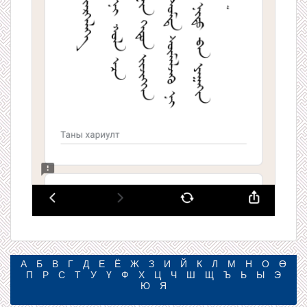
А
Б
В
Г
Д
Е
Ё
Ж
З
И
Й
К
Л
М
Н
О
Ө
П
Р
С
Т
У
Ү
Ф
Х
Ц
Ч
Ш
Щ
Ъ
Ь
Ы
Э
Ю
Я