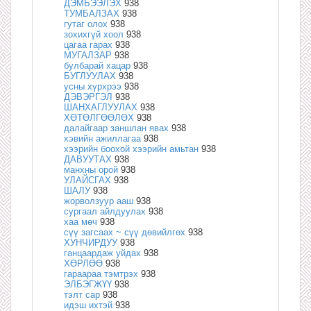
ДЭМБЭЭЛЭХ
938
ТУМБАЛЗАХ
938
гутаг олох
938
зохихгүй хоол
938
цагаа гарах
938
МУГАЛЗАР
938
булбарай хацар
938
БУГЛУУЛАХ
938
усны хүрхрээ
938
ДЭВЭРГЭЛ
938
ШАНХАГЛУУЛАХ
938
ХӨТӨЛГӨӨЛӨХ
938
далайгаар заншлан явах
938
хэвийн ажиллагаа
938
хээрийн боохой хээрийн амьтан
938
ДАВУУТАХ
938
манхны орой
938
УЛАЙСГАХ
938
ШАЛУ
938
жорволзуур ааш
938
сургаал айлдуулах
938
хаа мөч
938
сүү загсаах ~ сүү дөвийлгөх
938
ХУНЧИРДУУ
938
ганцаардаж уйдах
938
ХӨРЛӨӨ
938
гараараа тэмтрэх
938
ЭЛБЭГЖҮҮ
938
тэлт сар
938
идэш ихтэй
938