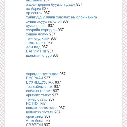
айх аюул
937
жаран дөрвөн буудалт даам
937
эх барих
937
үр сонгох
937
хайнгууд үйлчин ханзлах нь олон хайнга
хүний асуух нь олон
937
хуланц өвөг
937
хээрийн сургууль
937
хөшөө чулуу
937
төмпөнд хийх
937
тэлж тавих
937
дам илд
937
БАРИМТ III
937
шанаган илүүр
937
хорогдол дутагдал
937
БУСРААЧ
937
БУХИМДУУЛАХ
937
тос хайлмагтах
937
соёлын голомт
937
өргөжих тэлэх
937
төмөр савар
937
ИСТЭХ
937
навчит өргөмжлөл
937
шившгээ хутгах
937
орон хийд
937
үтэл боол
937
СЭЭРГҮЙ
937