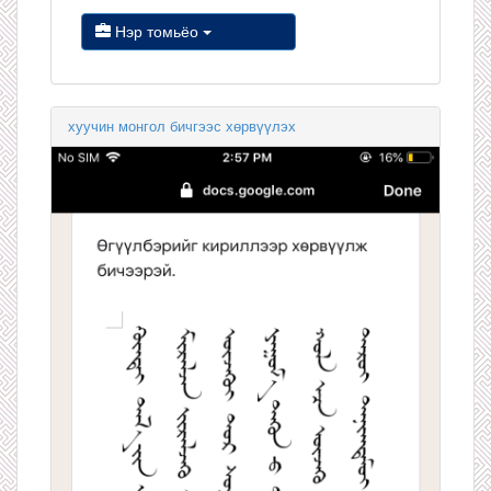
Нэр томьёо
хуучин монгол бичгээс хөрвүүлэх