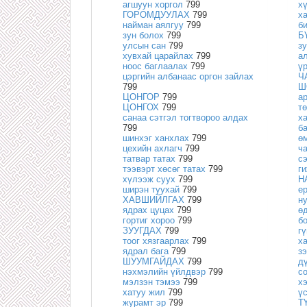
агшуун хоргол
799
х
ГОРОМДУУЛАХ
799
х
найман аялгуу
799
б
зун болох
799
Б
улсын сан
799
з
хувхай царайлах
799
а
ноос баглаалах
799
ү
цэргийн албанаас оргон зайлах
Ч
799
Ш
ЦОНГОР
799
а
ЦОНГОХ
799
т
санаа сэтгэл тогтвороо алдах
х
799
б
шинхэг ханхлах
799
ө
цехийн ахлагч
799
ч
татвар татах
799
с
тээвэрт хөсөг татах
799
г
хүлээж суух
799
Н
ширэн туухай
799
е
ХАВШИЙЛГАХ
799
н
ядрах цуцах
799
ө
гортиг хороо
799
б
ЗУУГДАХ
799
г
тоог хязгаарлах
799
х
ядрал бага
799
з
ШУУМГАЙДАХ
799
д
нэхмэлийн үйлдвэр
799
со
мэлзэн тэмээ
799
х
хатуу жил
799
ү
журамт эр
799
Т