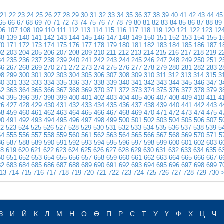
21
22
23
24
25
26
27
28
29
30
31
32
33
34
35
36
37
38
39
40
41
42
43
44
45
65
66
67
68
69
70
71
72
73
74
75
76
77
78
79
80
81
82
83
84
85
86
87
88
89
06
107
108
109
110
111
112
113
114
115
116
117
118
119
120
121
122
123
12
38
139
140
141
142
143
144
145
146
147
148
149
150
151
152
153
154
155
1
70
171
172
173
174
175
176
177
178
179
180
181
182
183
184
185
186
187
1
02
203
204
205
206
207
208
209
210
211
212
213
214
215
216
217
218
219
2
34
235
236
237
238
239
240
241
242
243
244
245
246
247
248
249
250
251
2
66
267
268
269
270
271
272
273
274
275
276
277
278
279
280
281
282
283
2
98
299
300
301
302
303
304
305
306
307
308
309
310
311
312
313
314
315
3
30
331
332
333
334
335
336
337
338
339
340
341
342
343
344
345
346
347
3
62
363
364
365
366
367
368
369
370
371
372
373
374
375
376
377
378
379
3
94
395
396
397
398
399
400
401
402
403
404
405
406
407
408
409
410
411
4
26
427
428
429
430
431
432
433
434
435
436
437
438
439
440
441
442
443
4
58
459
460
461
462
463
464
465
466
467
468
469
470
471
472
473
474
475
4
90
491
492
493
494
495
496
497
498
499
500
501
502
503
504
505
506
507
5
22
523
524
525
526
527
528
529
530
531
532
533
534
535
536
537
538
539
5
54
555
556
557
558
559
560
561
562
563
564
565
566
567
568
569
570
571
5
86
587
588
589
590
591
592
593
594
595
596
597
598
599
600
601
602
603
6
18
619
620
621
622
623
624
625
626
627
628
629
630
631
632
633
634
635
6
50
651
652
653
654
655
656
657
658
659
660
661
662
663
664
665
666
667
6
82
683
684
685
686
687
688
689
690
691
692
693
694
695
696
697
698
699
7
13
714
715
716
717
718
719
720
721
722
723
724
725
726
727
728
729
730
>
З
И
Й
К
Л
М
Н
О
Ө
П
Р
С
Т
У
Ү
Ф
Х
Ц
Ч