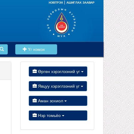
|
НЭВТРЭХ
АШИГЛАХ ЗААВАР
Үг нэмэх
Өргөн хэрэглээний үг
Явцуу хэрэглээний үг
Аман зохиол
Нэр томьёо