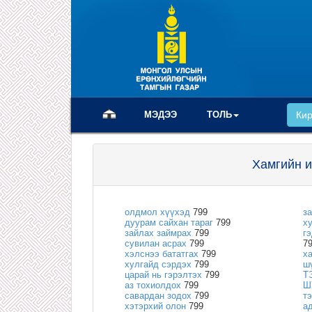
(current)
МЭДЭЭ
ТОЛЬ
Ки
Хамгийн и
олдмол хүүхэд
799
з
дуурам сайхан тараг
799
х
зайлах займрах
799
гэ
сувилан асрах
799
7
хэлснээ бататгах
799
х
хулгайд сэрдэх
799
ш
царай нь гэрэлтэх
799
Т
аз тохиолдох
799
Ш
савардан зодох
799
т
хэтэрхий олон
799
а