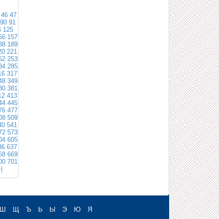
46
47
90
91
4
125
56
157
88
189
20
221
52
253
84
285
16
317
48
349
80
381
12
413
44
445
76
477
08
509
40
541
72
573
04
605
36
637
68
669
00
701
|
Ш
Щ
Ъ
Ь
Ы
Э
Ю
Я