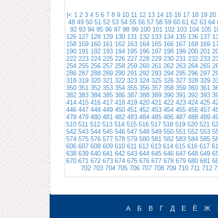
|<
1
2
3
4
5
6
7
8
9
10
11
12
13
14
15
16
17
18
19
20
48
49
50
51
52
53
54
55
56
57
58
59
60
61
62
63
64
92
93
94
95
96
97
98
99
100
101
102
103
104
105
1
126
127
128
129
130
131
132
133
134
135
136
137
1
158
159
160
161
162
163
164
165
166
167
168
169
1
190
191
192
193
194
195
196
197
198
199
200
201
2
222
223
224
225
226
227
228
229
230
231
232
233
2
254
255
256
257
258
259
260
261
262
263
264
265
2
286
287
288
289
290
291
292
293
294
295
296
297
2
318
319
320
321
322
323
324
325
326
327
328
329
3
350
351
352
353
354
355
356
357
358
359
360
361
3
382
383
384
385
386
387
388
389
390
391
392
393
3
414
415
416
417
418
419
420
421
422
423
424
425
4
446
447
448
449
450
451
452
453
454
455
456
457
4
478
479
480
481
482
483
484
485
486
487
488
489
4
510
511
512
513
514
515
516
517
518
519
520
521
5
542
543
544
545
546
547
548
549
550
551
552
553
5
574
575
576
577
578
579
580
581
582
583
584
585
5
606
607
608
609
610
611
612
613
614
615
616
617
6
638
639
640
641
642
643
644
645
646
647
648
649
6
670
671
672
673
674
675
676
677
678
679
680
681
6
702
703
704
705
706
707
708
709
710
711
712
7
А
Б
В
Г
Д
Е
Ё
Ж