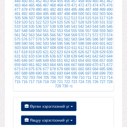
449
450
451
452
453
454
455
456
457
458
459
460
461
462
463
464
465
466
467
468
469
470
471
472
473
474
475
476
477
478
479
480
481
482
483
484
485
486
487
488
489
490
491
492
493
494
495
496
497
498
499
500
501
502
503
504
505
506
507
508
509
510
511
512
513
514
515
516
517
518
519
520
521
522
523
524
525
526
527
528
529
530
531
532
533
534
535
536
537
538
539
540
541
542
543
544
545
546
547
548
549
550
551
552
553
554
555
556
557
558
559
560
561
562
563
564
565
566
567
568
569
570
571
572
573
574
575
576
577
578
579
580
581
582
583
584
585
586
587
588
589
590
591
592
593
594
595
596
597
598
599
600
601
602
603
604
605
606
607
608
609
610
611
612
613
614
615
616
617
618
619
620
621
622
623
624
625
626
627
628
629
630
631
632
633
634
635
636
637
638
639
640
641
642
643
644
645
646
647
648
649
650
651
652
653
654
655
656
657
658
659
660
661
662
663
664
665
666
667
668
669
670
671
672
673
674
675
676
677
678
679
680
681
682
683
684
685
686
687
688
689
690
691
692
693
694
695
696
697
698
699
700
701
702
703
704
705
706
707
708
709
710
711
712
713
714
715
716
717
718
719
720
721
722
723
724
725
726
727
728
729
730
>|
Өргөн хэрэглээний үг
Явцуу хэрэглээний үг