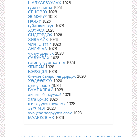
ШАЛХАЛЗУУЛАХ
1028
гүйлт сайтай
1028
ОГЦОРГО
1028
ЭЛМЭРҮҮ
1028
НАЧУУ
1028
гуйлгачин хүн
1028
ХОХРОХ
1028
ОНДГОРДОХ
1028
ХЯЛМАЙХ
1028
ЧИЧГЭНҮҮР
1028
АНИВЧАА
1028
чулуу дэрлэх
1028
САВУУЛАХ
1028
нэгэн үзүүрт сэтгэл
1028
ЯГИРАМ
1028
БЭРХДЭЛ
1028
биеийн байдал нь дордох
1028
ХӨДӨӨРХҮҮ
1028
сум үсэргэх
1028
БУМБАЛБАЙ
1028
хишигт бялзуухай
1028
хага цохих
1028
шилжүүлэн нүүлгэх
1028
ЗҮҮЛМЭГ
1028
хувцсаа тааруулж авах
1028
МААЮУЗЛАХ
1028