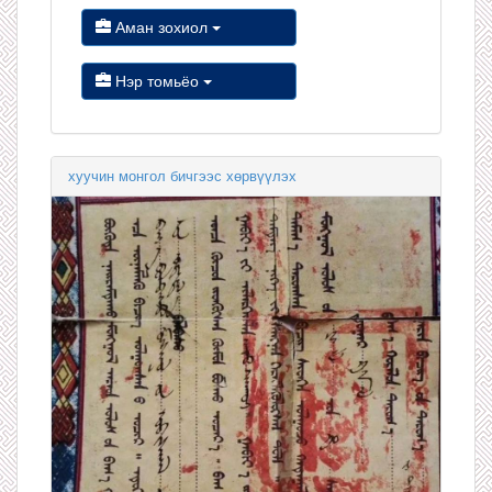
Аман зохиол
Нэр томьёо
хуучин монгол бичгээс хөрвүүлэх