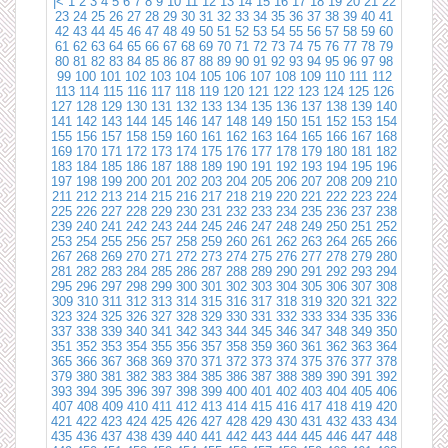
|<
1
2
3
4
5
6
7
8
9
10
11
12
13
14
15
16
17
18
19
20
21
22
23
24
25
26
27
28
29
30
31
32
33
34
35
36
37
38
39
40
41
42
43
44
45
46
47
48
49
50
51
52
53
54
55
56
57
58
59
60
61
62
63
64
65
66
67
68
69
70
71
72
73
74
75
76
77
78
79
80
81
82
83
84
85
86
87
88
89
90
91
92
93
94
95
96
97
98
99
100
101
102
103
104
105
106
107
108
109
110
111
112
113
114
115
116
117
118
119
120
121
122
123
124
125
126
127
128
129
130
131
132
133
134
135
136
137
138
139
140
141
142
143
144
145
146
147
148
149
150
151
152
153
154
155
156
157
158
159
160
161
162
163
164
165
166
167
168
169
170
171
172
173
174
175
176
177
178
179
180
181
182
183
184
185
186
187
188
189
190
191
192
193
194
195
196
197
198
199
200
201
202
203
204
205
206
207
208
209
210
211
212
213
214
215
216
217
218
219
220
221
222
223
224
225
226
227
228
229
230
231
232
233
234
235
236
237
238
239
240
241
242
243
244
245
246
247
248
249
250
251
252
253
254
255
256
257
258
259
260
261
262
263
264
265
266
267
268
269
270
271
272
273
274
275
276
277
278
279
280
281
282
283
284
285
286
287
288
289
290
291
292
293
294
295
296
297
298
299
300
301
302
303
304
305
306
307
308
309
310
311
312
313
314
315
316
317
318
319
320
321
322
323
324
325
326
327
328
329
330
331
332
333
334
335
336
337
338
339
340
341
342
343
344
345
346
347
348
349
350
351
352
353
354
355
356
357
358
359
360
361
362
363
364
365
366
367
368
369
370
371
372
373
374
375
376
377
378
379
380
381
382
383
384
385
386
387
388
389
390
391
392
393
394
395
396
397
398
399
400
401
402
403
404
405
406
407
408
409
410
411
412
413
414
415
416
417
418
419
420
421
422
423
424
425
426
427
428
429
430
431
432
433
434
435
436
437
438
439
440
441
442
443
444
445
446
447
448