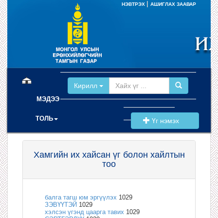
|
НЭВТРЭХ
АШИГЛАХ ЗААВАР
(current)
Кирилл
МЭДЭЭ
ТОЛЬ
Үг нэмэх
Хамгийн их хайсан үг болон хайлтын
тоо
балга тагш юм эргүүлэх
1029
ЗЭВҮҮТЭЙ
1029
хэлсэн үгэнд цаарга тавих
1029