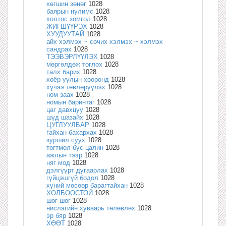
хөгшин зөнөг
1028
баярын нулимс
1028
холтос зомгол
1028
ЖИГШҮҮРЭХ
1028
ХУУДУУТАЙ
1028
айх хэлмэх ~ сочих хэлмэх ~ хэлмэх
сандрах
1028
ТЭЭВЭРЛҮҮЛЭХ
1028
мөргөлдөж тоглох
1028
талх барих
1028
хоёр уулын хооронд
1028
хүчээ төвлөрүүлэх
1028
ном заах
1028
номын баринтаг
1028
цаг давхцуу
1028
шүд шазайх
1028
ЦУГЛУУЛБАР
1028
гайхан бахархах
1028
зуршил суух
1028
тогтмол бус цалин
1028
ажлын тээр
1028
няг мод
1028
дэлгүүрт дугаарлах
1028
гүйцэшгүй бодол
1028
хүний мөсөөр барагтайхан
1028
ХОЛБООСТОЙ
1028
шог шог
1028
нислэгийн хуваарь төлөвлөх
1028
эр бяр
1028
ХӨӨТ
1028