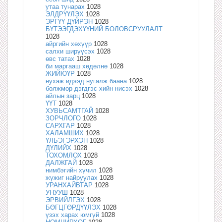
утаа тунарах
1028
ЭЛДРҮҮЛЭХ
1028
ЭРГҮҮ ДҮЙРЭН
1028
БҮТЭЭГДЭХҮҮНИЙ БОЛОВСРУУЛАЛТ
1028
айргийн хөхүүр
1028
салхи ширүүсэх
1028
өвс татах
1028
би маргааш хөдөлнө
1028
ЖИЙЮҮР
1028
нухаж идээд нугалж баана
1028
болжмор дэгдгэс хийн нисэх
1028
айлын зарц
1028
ҮҮТ
1028
ХУВЬСАМТГАЙ
1028
ЗОРЧЛОГО
1028
САРХГАР
1028
ХАЛАМШИХ
1028
ҮЛБЭГЭРХЭН
1028
ДҮЛИЙХ
1028
ТОХОМЛОХ
1028
ДАЛЖГАЙ
1028
нимбэгийн хүчил
1028
жүжиг найруулах
1028
УРАНХАЙВТАР
1028
УНУУШ
1028
ЭРВИЙЛГЭХ
1028
БӨГЦГӨРДҮҮЛЭХ
1028
үзэх харах юмгүй
1028