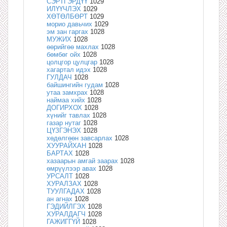
СЭРТГЭРДҮҮ
1029
ИЛҮҮЧЛЭХ
1029
ХӨТӨЛБӨРТ
1029
морио давьчих
1029
эм зан гаргах
1028
МУЖИХ
1028
өөрийгөө махлах
1028
бөмбөг ойх
1028
цолцгор цулцгар
1028
хагартал идэх
1028
ГУЛДАЧ
1028
байшингийн гудам
1028
утаа замхрах
1028
наймаа хийх
1028
ДОГИРХОХ
1028
хүнийг тавлах
1028
газар нутаг
1028
ЦҮЗГЭНЭХ
1028
хөдөлгөөн завсарлах
1028
ХУУРАЙХАН
1028
БАРТАХ
1028
хазаарын амгай заарах
1028
өмрүүлээр авах
1028
УРСАЛТ
1028
ХУРАЛЗАХ
1028
ТУУЛГАДАХ
1028
ан агнах
1028
ГЭДИЙЛГЭХ
1028
ХУРАЛДАГЧ
1028
ГАЖИГГҮЙ
1028