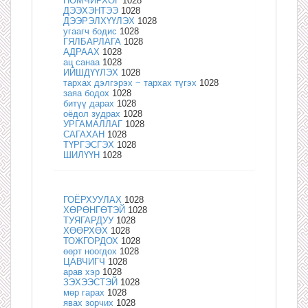
НОМЧИРХОГ
1028
ДЭЭХЭНТЭЭ
1028
ДЭЭРЭЛХҮҮЛЭХ
1028
угаагч бодис
1028
ГЯЛБАРЛАГА
1028
АДРААХ
1028
ац санаа
1028
ИЙШДҮҮЛЭХ
1028
тархах дэлгэрэх ~ тархах түгэх
1028
заяа бодох
1028
битүү дарах
1028
оёдол зудрах
1028
УРГАМАЛЛАГ
1028
САГАХАН
1028
ТҮРГЭСГЭХ
1028
ШИЛҮҮН
1028
ГОЁРХУУЛАХ
1028
ХӨРӨНГӨТЭЙ
1028
ТУЯГАРДУУ
1028
ХӨӨРХӨХ
1028
ТОЖГОРДОХ
1028
өөрт ноогдох
1028
ЦАВЧИГЧ
1028
арав хэр
1028
ЗЭХЭЭСТЭЙ
1028
мөр гарах
1028
явах зорчих
1028