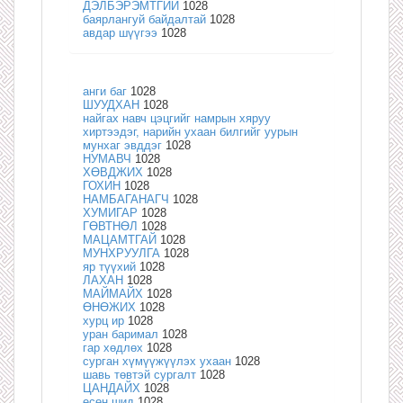
ДЭЛБЭРЭМТГИЙ
1028
баярлангуй байдалтай
1028
авдар шүүгээ
1028
анги баг
1028
ШУУДХАН
1028
найгах навч цэцгийг намрын хяруу
хиртээдэг, нарийн ухаан билгийг уурын
мунхаг эвддэг
1028
НУМАВЧ
1028
ХӨВДЖИХ
1028
ГОХИН
1028
НАМБАГАНАГЧ
1028
ХУМИГАР
1028
ГӨВТНӨЛ
1028
МАЦАМТГАЙ
1028
МУНХРУУЛГА
1028
яр түүхий
1028
ЛАХАН
1028
МАЙМАЙХ
1028
ӨНӨЖИХ
1028
хурц ир
1028
уран баримал
1028
гар хөдлөх
1028
сурган хүмүүжүүлэх ухаан
1028
шавь төвтэй сургалт
1028
ЦАНДАЙХ
1028
есөн шид
1028