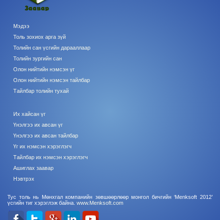
Мэдээ
Толь зохиох арга зүй
Толийн сан үсгийн дарааллаар
Толийн зургийн сан
Олон нийтийн нэмсэн үг
Олон нийтийн нэмсэн тайлбар
Тайлбар толийн тухай
Их хайсан үг
Үнэлгээ их авсан үг
Үнэлгээ их авсан тайлбар
Үг их нэмсэн хэрэглэгч
Тайлбар их нэмсэн хэрэглэгч
Ашиглах заавар
Нэвтрэх
Тус толь нь Мөнхгал компанийн зөвшөөрлөөр монгол бичгийн ‘Menksoft 2012’
үсгийн тиг хэрэглэж байна.
www.Menksoft.com