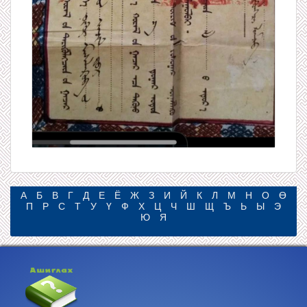
А
Б
В
Г
Д
Е
Ё
Ж
З
И
Й
К
Л
М
Н
О
Ө
П
Р
С
Т
У
Ү
Ф
Х
Ц
Ч
Ш
Щ
Ъ
Ь
Ы
Э
Ю
Я