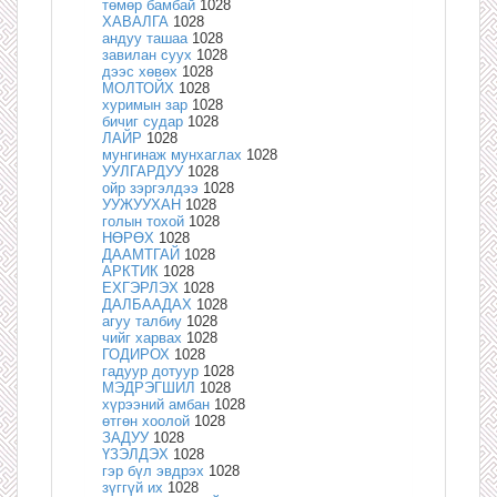
төмөр бамбай
1028
ХАВАЛГА
1028
андуу ташаа
1028
завилан суух
1028
дээс хөвөх
1028
МОЛТОЙХ
1028
хуримын зар
1028
бичиг судар
1028
ЛАЙР
1028
мунгинаж мунхаглах
1028
УУЛГАРДУУ
1028
ойр зэргэлдээ
1028
УУЖУУХАН
1028
голын тохой
1028
НӨРӨХ
1028
ДААМТГАЙ
1028
АРКТИК
1028
ЕХГЭРЛЭХ
1028
ДАЛБААДАХ
1028
агуу талбиу
1028
чийг харвах
1028
ГОДИРОХ
1028
гадуур дотуур
1028
МЭДРЭГШИЛ
1028
хүрээний амбан
1028
өтгөн хоолой
1028
ЗАДУУ
1028
ҮЗЭЛДЭХ
1028
гэр бүл эвдрэх
1028
зүггүй их
1028