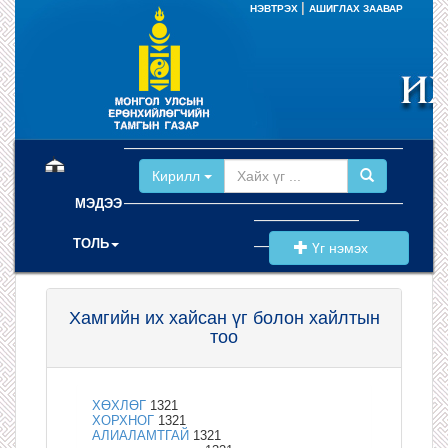
|
НЭВТРЭХ
АШИГЛАХ ЗААВАР
(current)
Кирилл
МЭДЭЭ
ТОЛЬ
Үг нэмэх
Хамгийн их хайсан үг болон хайлтын
тоо
ХӨХЛӨГ
1321
ХОРХНОГ
1321
АЛИАЛАМТГАЙ
1321