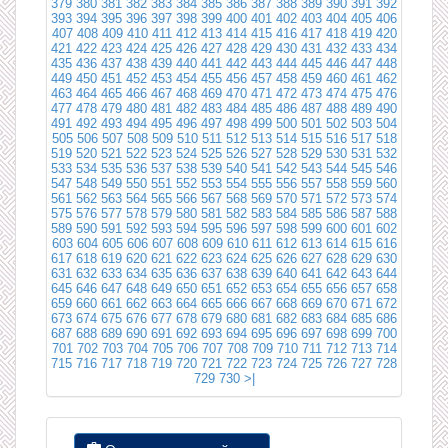
379
380
381
382
383
384
385
386
387
388
389
390
391
392
393
394
395
396
397
398
399
400
401
402
403
404
405
406
407
408
409
410
411
412
413
414
415
416
417
418
419
420
421
422
423
424
425
426
427
428
429
430
431
432
433
434
435
436
437
438
439
440
441
442
443
444
445
446
447
448
449
450
451
452
453
454
455
456
457
458
459
460
461
462
463
464
465
466
467
468
469
470
471
472
473
474
475
476
477
478
479
480
481
482
483
484
485
486
487
488
489
490
491
492
493
494
495
496
497
498
499
500
501
502
503
504
505
506
507
508
509
510
511
512
513
514
515
516
517
518
519
520
521
522
523
524
525
526
527
528
529
530
531
532
533
534
535
536
537
538
539
540
541
542
543
544
545
546
547
548
549
550
551
552
553
554
555
556
557
558
559
560
561
562
563
564
565
566
567
568
569
570
571
572
573
574
575
576
577
578
579
580
581
582
583
584
585
586
587
588
589
590
591
592
593
594
595
596
597
598
599
600
601
602
603
604
605
606
607
608
609
610
611
612
613
614
615
616
617
618
619
620
621
622
623
624
625
626
627
628
629
630
631
632
633
634
635
636
637
638
639
640
641
642
643
644
645
646
647
648
649
650
651
652
653
654
655
656
657
658
659
660
661
662
663
664
665
666
667
668
669
670
671
672
673
674
675
676
677
678
679
680
681
682
683
684
685
686
687
688
689
690
691
692
693
694
695
696
697
698
699
700
701
702
703
704
705
706
707
708
709
710
711
712
713
714
715
716
717
718
719
720
721
722
723
724
725
726
727
728
729
730
>|