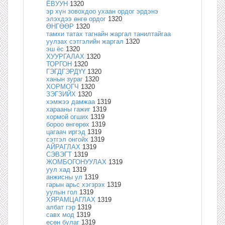
ЁВУУН
1320
эр хүн зовохдоо ухаан ордог эрдэнэ
элэхдээ өнгө ордог
1320
ӨНГӨӨР
1320
тамхи татах тагнайн жаргал танилтайгаа
уулзах сэтгэлийн жаргал
1320
эш ёс
1320
ХУУРГАЛАХ
1320
ТОРГОН
1320
ГЭГДГЭРДҮҮ
1320
ханын зураг
1320
ХОРМОГЧ
1320
ЗЭГЗИЙХ
1320
хэмжээ дамжаа
1319
харааны гажиг
1319
хормой огших
1319
бороо өнгөрөх
1319
цагаач иргэд
1319
сэтгэл онгойх
1319
АЙРАГЛАХ
1319
СЭВЭГТ
1319
ЖОМБОГОНУУЛАХ
1319
уул хад
1319
анжисны ул
1319
гарын арьс хэгзрэх
1319
уулын гол
1319
ХЯРАМЦАГЛАХ
1319
албат гэр
1319
савх мод
1319
есөн булаг
1319