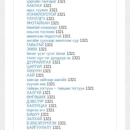
цэргийн тангараг
1321
ААКЛАХ
1321
арьс гуужих
1321
ХОНЖЛОГОТОЙ
1321
ҮЗҮҮЛЭГЧ
1321
ЯНЗТАЙХАН
1321
бамбай хоншоорт
1321
оньсон тоглоом
1321
аминчхан бодолтой
1321
ангайж суухаар ажиллаж сур
1321
ГАВЬТАЙ
1321
ЗӨӨХ
1321
бичиг үсэг~үсэг бичиг
1321
тэнэг хүн тэг дундуур нь
1321
ДУУРАЙЛГАХ
1321
ЦАРГИЛ
1321
ХӨХҮҮН
1321
ХАЙ
1321
завсар зайгаар шагайх
1321
хуучин юм
1321
тайван тогтуун ~ төвшин тогтуун
1321
ХАЛГҮЙ
1321
ӨНГӨШИХ
1321
ДЭВСҮҮР
1321
ХАЛУУЦАХ
1321
бэргэн эгч
1321
БИШҮҮ
1321
ЗАЛХАЙ
1321
БЭЛБЭЛЗҮҮЛЭХ
1321
БАЙГУУЛАЛТ
1321