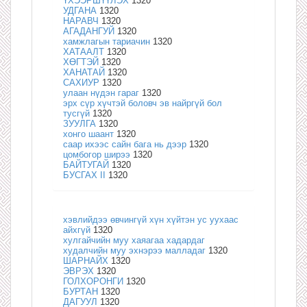
ҮХЭЭРШҮҮЛЭХ
1320
УДГАНА
1320
НАРАВЧ
1320
АГАДАНГУЙ
1320
хамжлагын тариачин
1320
ХАТААЛТ
1320
ХӨГТЭЙ
1320
ХАНАТАЙ
1320
САХИУР
1320
улаан нүдэн гараг
1320
эрх сүр хүчтэй боловч эв найргүй бол
тусгүй
1320
ЗУУЛГА
1320
хонго шаант
1320
саар ихээс сайн бага нь дээр
1320
цомбогор ширээ
1320
БАЙТУГАЙ
1320
БУСГАХ II
1320
хэвлийдээ өвчингүй хүн хүйтэн ус уухаас
айхгүй
1320
хулгайчийн муу хаяагаа хадардаг
худалчийн муу эхнэрээ малладаг
1320
ШАРНАЙХ
1320
ЭВРЭХ
1320
ГОЛХОРОНГИ
1320
БУРТАН
1320
ДАГУУЛ
1320