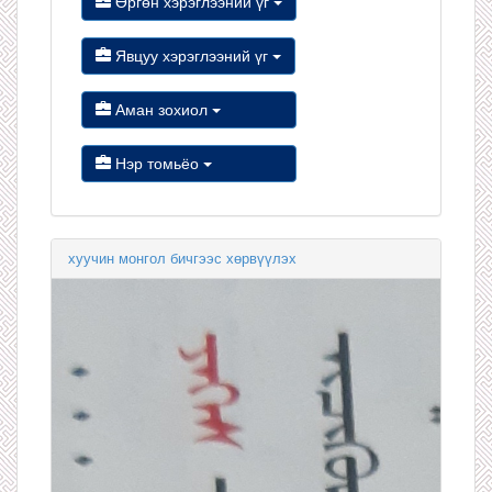
Өргөн хэрэглээний үг
Явцуу хэрэглээний үг
Аман зохиол
Нэр томьёо
хуучин монгол бичгээс хөрвүүлэх