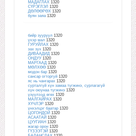
МАДАГЛАХ
1320
СҮРЭГЛЭЛ
1320
ДӨЛӨӨРӨХ
1320
буян заяа
1320
бийр зууруул
1320
үхэр мал
1320
ГУРУЙЛАХ
1320
зах зух
1320
ДИВААДИД
1320
ОНДУУ
1320
МАРГААД
1320
МӨЛХӨӨ
1320
модон бар
1320
сансар огторгуй
1320
яс нь чангарах
1320
сурталгүй хүн замаа түгжинэ, сурлагагүй
хүн оюунаа түгжинэ
1320
үзүүлээд өгөх
1320
МАЛГАЙРАХ
1320
ХҮЧЛЭР
1320
үнхэлцэг баатар
1320
ЦОГОНДОЙ
1320
АСААТАЙ
1320
ЦУУГИАН
1320
жагар орон
1320
ГҮЗЭЭТЭЙ
1320
БАЛАНСЛАХ
1320