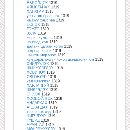
ЁВРОЛДОХ
1319
ХЯМСГАНАХ
1319
ХАНХГАР
1319
усны ган ёроорлох
1319
найруу хамсраа
1319
ЕСЛӨХ
1319
ГОЖГО
1319
ЗУЛЧ
1319
морин хулгана
1319
нангиад хэл
1319
далайн цагаан ногоо
1319
өөд нар харах
1319
шингэн мөр үзэх
1319
хүн хэрэглэхгүй нохой шиншихгүй юм
1319
ХИЙДҮҮЛЭХ
1319
ШИНЖЛЭГДЭХ
1319
ХОВИНОХ
1319
ОВГОНУУР
1319
хэл шинжлэл
1319
ХАРЛАНГУЙ
1319
ШИЛГЭДЭХ
1319
ОНХОЛ
1319
ХООВОЙЛГОХ
1319
АНДАРХАХ
1319
АГДГАРДАХ
1319
төрсөн ах дүү
1319
ЧИГЧЛҮҮР
1319
ТҮШИД
1319
АРАНТАЙ
1319
МӨНГӨЖҮҮЛЭХ
1319