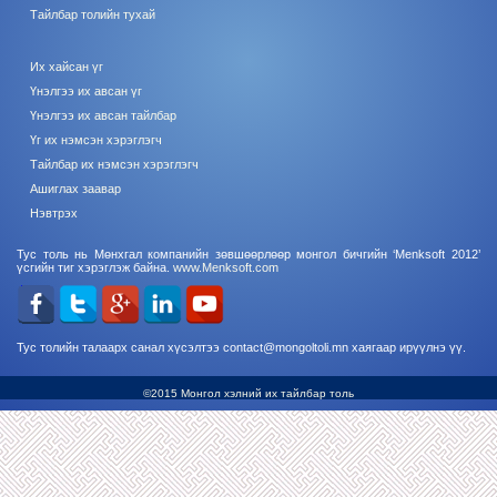
Тайлбар толийн тухай
Их хайсан үг
Үнэлгээ их авсан үг
Үнэлгээ их авсан тайлбар
Үг их нэмсэн хэрэглэгч
Тайлбар их нэмсэн хэрэглэгч
Ашиглах заавар
Нэвтрэх
Тус толь нь Мөнхгал компанийн зөвшөөрлөөр монгол бичгийн ‘Menksoft 2012’
үсгийн тиг хэрэглэж байна.
www.Menksoft.com
Тус толийн талаарх санал хүсэлтээ contact@mongoltoli.mn хаягаар ирүүлнэ үү.
©2015 Монгол хэлний их тайлбар толь