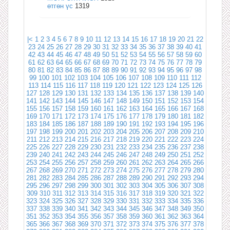
өтгөн үс
1319
|<
1
2
3
4
5
6
7
8
9
10
11
12
13
14
15
16
17
18
19
20
21
22
23
24
25
26
27
28
29
30
31
32
33
34
35
36
37
38
39
40
41
42
43
44
45
46
47
48
49
50
51
52
53
54
55
56
57
58
59
60
61
62
63
64
65
66
67
68
69
70
71
72
73
74
75
76
77
78
79
80
81
82
83
84
85
86
87
88
89
90
91
92
93
94
95
96
97
98
99
100
101
102
103
104
105
106
107
108
109
110
111
112
113
114
115
116
117
118
119
120
121
122
123
124
125
126
127
128
129
130
131
132
133
134
135
136
137
138
139
140
141
142
143
144
145
146
147
148
149
150
151
152
153
154
155
156
157
158
159
160
161
162
163
164
165
166
167
168
169
170
171
172
173
174
175
176
177
178
179
180
181
182
183
184
185
186
187
188
189
190
191
192
193
194
195
196
197
198
199
200
201
202
203
204
205
206
207
208
209
210
211
212
213
214
215
216
217
218
219
220
221
222
223
224
225
226
227
228
229
230
231
232
233
234
235
236
237
238
239
240
241
242
243
244
245
246
247
248
249
250
251
252
253
254
255
256
257
258
259
260
261
262
263
264
265
266
267
268
269
270
271
272
273
274
275
276
277
278
279
280
281
282
283
284
285
286
287
288
289
290
291
292
293
294
295
296
297
298
299
300
301
302
303
304
305
306
307
308
309
310
311
312
313
314
315
316
317
318
319
320
321
322
323
324
325
326
327
328
329
330
331
332
333
334
335
336
337
338
339
340
341
342
343
344
345
346
347
348
349
350
351
352
353
354
355
356
357
358
359
360
361
362
363
364
365
366
367
368
369
370
371
372
373
374
375
376
377
378