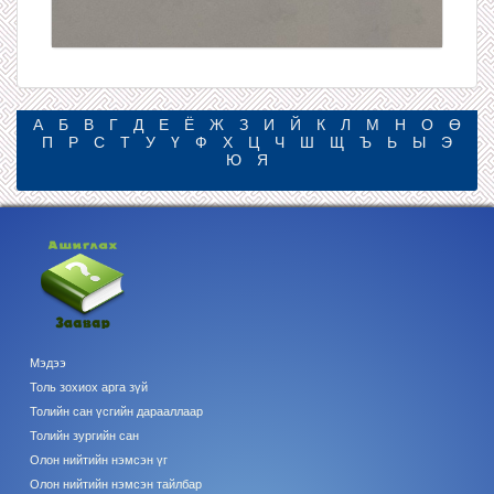
А
Б
В
Г
Д
Е
Ё
Ж
З
И
Й
К
Л
М
Н
О
Ө
П
Р
С
Т
У
Ү
Ф
Х
Ц
Ч
Ш
Щ
Ъ
Ь
Ы
Э
Ю
Я
Мэдээ
Толь зохиох арга зүй
Толийн сан үсгийн дарааллаар
Толийн зургийн сан
Олон нийтийн нэмсэн үг
Олон нийтийн нэмсэн тайлбар