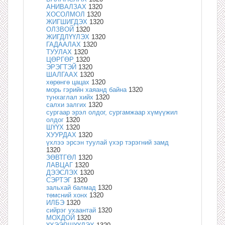
АНИВАЛЗАХ
1320
ХОСОЛМОЛ
1320
ЖИГШИГДЭХ
1320
ОЛЗВОЙ
1320
ЖИГДЛҮҮЛЭХ
1320
ГАДААЛАХ
1320
ТУУЛАХ
1320
ЦӨРГӨР
1320
ЭРЭГТЭЙ
1320
ШАЛГААХ
1320
хөрөнгө цацах
1320
морь гэрийн хаяанд байна
1320
тунхаглал хийх
1320
салхи залгих
1320
сургаар эрэл олдог, сургамжаар хүмүүжил
олдог
1320
ШҮҮХ
1320
ХУУРДАХ
1320
үхлээ эрсэн туулай үхэр тэрэгний замд
1320
ЗӨВТГӨЛ
1320
ЛАВЦАГ
1320
ДЭЭСЛЭХ
1320
СЭРТЭГ
1320
зальхай балмад
1320
төмсний хонх
1320
ИЛБЭ
1320
сийрэг ухаантай
1320
МОХДОЙ
1320