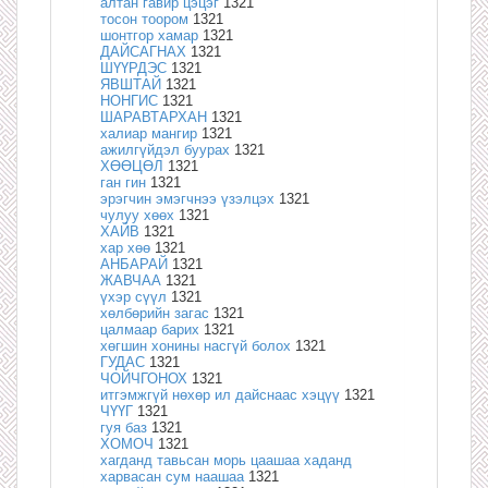
алтан гавир цэцэг
1321
тосон тоором
1321
шонтгор хамар
1321
ДАЙСАГНАХ
1321
ШҮҮРДЭС
1321
ЯВШТАЙ
1321
НОНГИС
1321
ШАРАВТАРХАН
1321
халиар мангир
1321
ажилгүйдэл буурах
1321
ХӨӨЦӨЛ
1321
ган гин
1321
эрэгчин эмэгчнээ үзэлцэх
1321
чулуу хөөх
1321
ХАЙВ
1321
хар хөө
1321
АНБАРАЙ
1321
ЖАВЧАА
1321
үхэр сүүл
1321
хөлбөрийн загас
1321
цалмаар барих
1321
хөгшин хонины насгүй болох
1321
ГУДАС
1321
ЧОЙЧГОНОХ
1321
итгэмжгүй нөхөр ил дайснаас хэцүү
1321
ЧҮҮГ
1321
гуя баз
1321
ХОМОЧ
1321
хагданд тавьсан морь цаашаа хаданд
харвасан сум наашаа
1321