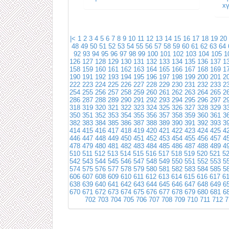
х
|<
1
2
3
4
5
6
7
8
9
10
11
12
13
14
15
16
17
18
19
20
48
49
50
51
52
53
54
55
56
57
58
59
60
61
62
63
64
92
93
94
95
96
97
98
99
100
101
102
103
104
105
1
126
127
128
129
130
131
132
133
134
135
136
137
1
158
159
160
161
162
163
164
165
166
167
168
169
1
190
191
192
193
194
195
196
197
198
199
200
201
2
222
223
224
225
226
227
228
229
230
231
232
233
2
254
255
256
257
258
259
260
261
262
263
264
265
2
286
287
288
289
290
291
292
293
294
295
296
297
2
318
319
320
321
322
323
324
325
326
327
328
329
3
350
351
352
353
354
355
356
357
358
359
360
361
3
382
383
384
385
386
387
388
389
390
391
392
393
3
414
415
416
417
418
419
420
421
422
423
424
425
4
446
447
448
449
450
451
452
453
454
455
456
457
4
478
479
480
481
482
483
484
485
486
487
488
489
4
510
511
512
513
514
515
516
517
518
519
520
521
5
542
543
544
545
546
547
548
549
550
551
552
553
5
574
575
576
577
578
579
580
581
582
583
584
585
5
606
607
608
609
610
611
612
613
614
615
616
617
6
638
639
640
641
642
643
644
645
646
647
648
649
6
670
671
672
673
674
675
676
677
678
679
680
681
6
702
703
704
705
706
707
708
709
710
711
712
7