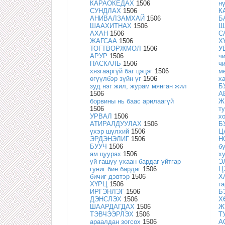
КАРАОКЕДАХ
1506
н
СУНДЛАХ
1506
К
АНИВАЛЗАМХАЙ
1506
Б
ШААХИТНАХ
1506
Ш
АХАН
1506
С
ЖАГСАА
1506
Х
ТОГТВОРЖМОЛ
1506
У
АРУР
1506
ч
ПАСКАЛЬ
1506
ч
хязгааргүй баг цэцэг
1506
м
өгүүлбэр зүйн үг
1506
х
зуд нэг жил, журам мянган жил
Б
1506
А
борвины нь баас арилаагүй
Ж
1506
т
УРВАЛ
1506
х
АТИРАЛДУУЛАХ
1506
Б
үхэр шүлхий
1506
Ц
ЭРДЭНЭЛИГ
1506
Н
БУУЧ
1506
б
ам цуурах
1506
х
уй гашуу ухаан бардаг уйтгар
Э
гуниг бие бардаг
1506
Ц
бичиг дэвтэр
1506
Х
ХҮРЦ
1506
г
ИРГЭНЛЭГ
1506
Б
ДЭНСЛЭХ
1506
Х
ШААРДАГДАХ
1506
Ж
ТЭВЧЭЭРЛЭХ
1506
Т
араалдан зогсох
1506
А