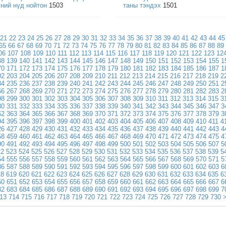
үний нүд нойтон
1503
таны тэндэх
1501
21
22
23
24
25
26
27
28
29
30
31
32
33
34
35
36
37
38
39
40
41
42
43
44
45
65
66
67
68
69
70
71
72
73
74
75
76
77
78
79
80
81
82
83
84
85
86
87
88
89
06
107
108
109
110
111
112
113
114
115
116
117
118
119
120
121
122
123
12
38
139
140
141
142
143
144
145
146
147
148
149
150
151
152
153
154
155
1
70
171
172
173
174
175
176
177
178
179
180
181
182
183
184
185
186
187
1
02
203
204
205
206
207
208
209
210
211
212
213
214
215
216
217
218
219
2
34
235
236
237
238
239
240
241
242
243
244
245
246
247
248
249
250
251
2
66
267
268
269
270
271
272
273
274
275
276
277
278
279
280
281
282
283
2
98
299
300
301
302
303
304
305
306
307
308
309
310
311
312
313
314
315
3
30
331
332
333
334
335
336
337
338
339
340
341
342
343
344
345
346
347
3
62
363
364
365
366
367
368
369
370
371
372
373
374
375
376
377
378
379
3
94
395
396
397
398
399
400
401
402
403
404
405
406
407
408
409
410
411
4
26
427
428
429
430
431
432
433
434
435
436
437
438
439
440
441
442
443
4
58
459
460
461
462
463
464
465
466
467
468
469
470
471
472
473
474
475
4
90
491
492
493
494
495
496
497
498
499
500
501
502
503
504
505
506
507
5
22
523
524
525
526
527
528
529
530
531
532
533
534
535
536
537
538
539
5
54
555
556
557
558
559
560
561
562
563
564
565
566
567
568
569
570
571
5
86
587
588
589
590
591
592
593
594
595
596
597
598
599
600
601
602
603
6
18
619
620
621
622
623
624
625
626
627
628
629
630
631
632
633
634
635
6
50
651
652
653
654
655
656
657
658
659
660
661
662
663
664
665
666
667
6
82
683
684
685
686
687
688
689
690
691
692
693
694
695
696
697
698
699
7
13
714
715
716
717
718
719
720
721
722
723
724
725
726
727
728
729
730
>