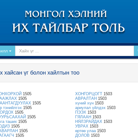
рилл
х хайсан үг болон хайлтын тоо
ОНХОРХОЙ
1505
ХОНГОРЦОГТ
1503
ААЖЛАХ
1505
АВРАЛТАН
1503
ААНТАГДУУЛАХ
1505
хүний хүн
1503
ар тэнийлгэх
1505
ариулал үйлдэх
1503
ОРДОХ
1505
ПЭЭХ
1503
УУРЬСААХАЙ
1505
ГЯЛААН
1503
лга таших
1505
НЯЛЗРАЙДАХ
1503
ОДИЗ
1505
УВРАХ
1503
АВАРЛАН
1505
өртөө улаа
1503
АГААГЧ
1505
ДОЛОВ
1503