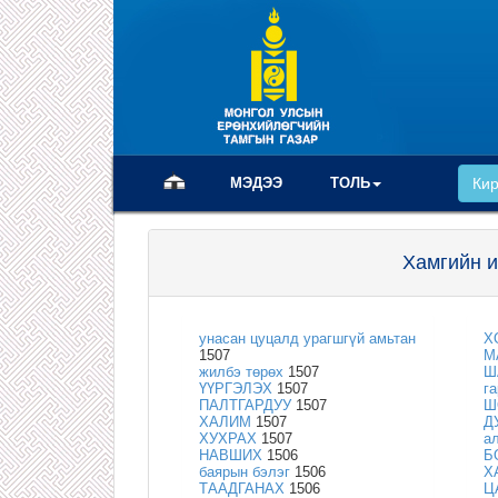
(current)
МЭДЭЭ
ТОЛЬ
Ки
Хамгийн и
унасан цуцалд урагшгүй амьтан
Х
1507
М
жилбэ төрөх
1507
Ш
ҮҮРГЭЛЭХ
1507
г
ПАЛТГАРДУУ
1507
Ш
ХАЛИМ
1507
Д
ХУХРАХ
1507
а
НАВШИХ
1506
Б
баярын бэлэг
1506
Х
ТААДГАНАХ
1506
Ц