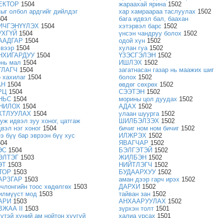
ЕКТОР
1504
жараахай ярина
1502
яыг олбол ардгийг дийлдэг
хар хамраараа таслуулах
1502
504
бага идвэл бал, баахан
ИЧГЭНҮҮЛЭХ
1504
хэтэрвэл барс
1502
УХГҮЙ
1504
үнсэн чандруу болох
1502
ААДГАР
1504
одой хүн
1502
эвээр
1504
хулан гуа
1502
НХИГАРДУУ
1504
ҮЗЭСГЭЛЭН
1502
онь мал
1504
ИШЛЭХ
1502
ГЛАГЧ
1504
загатнасан газар нь маажих шиг
р хахилаг
1504
болох
1502
АН
1504
өвдөг сөхрөх
1502
РЦ
1504
СЭЭТЭН
1502
НЬС
1504
морины цол дуудах
1502
НИЛОХ
1504
АДАХ
1502
КТЛУУЛАХ
1504
улаан шуурга
1502
ууж идвэл зуу хоног, цатгаж
ШИЛБЭЛЗЭХ
1502
двэл нэг хоног
1504
бичиг ном ном бичиг
1502
еэ бүү бар эврээн бүү хус
ИЛЖРЭХ
1502
504
ЯВАГЧАР
1502
ЭС
1504
БЭЛГЭТЭЙ
1502
ЭЛТЭГ
1503
ЖИЛБЭН
1502
ЭТ
1503
НИЙТЛЭГЧ
1502
ТОР
1503
БУДААРХУУ
1502
АРЗГАР
1503
аман дээр гарч ирэх
1502
рчлонгийн тоос хөдөлгөх
1503
ДАРХИ
1502
илмүүст мод
1503
тайван зан
1502
АРИ
1503
АНХААРУУЛАХ
1502
ВЖАА II
1503
зүрхэн толт
1501
үүтэй хүний ам нойтон хүүгүй
халиа урсах
1501