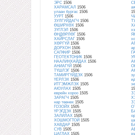
ЭРС
1506
С
ХАРАМСАЛ
1506
а
улаан бургас
1506
1
УУРТ
1506
Ч
ЗУЛГУЙДАГЧ
1506
Т
ӨШИРХӨХ
1506
Х
ЗҮГЛЭЛ
1506
х
ӨНДӨРЛӨГ
1506
Я
ХАЙРСЛАГ
1506
х
ХӨРГҮЙ
1506
А
ДОРХОН
1506
а
САПФИР
1506
Г
ГЕОТЕКТОНИК
1506
У
НААЛИНХАЙДАХ
1506
А
АНИАГҮЙ
1506
О
ТҮШЛЭГ
1506
А
ТАМИРГҮЙДЭХ
1506
з
ҮЕРЛЭХ
1506
и
ИТГЭМЖЛЭХ
1505
э
АЮУЛАХ
1505
1
еврейн хороо
1505
З
ЗАРАГЧ
1505
Х
нар төөнөх
1505
З
ГОЗОЙХ
1505
О
ҮРЭГДЭХ
1505
Б
ЗАЛИЛАХ
1505
о
ХОШМОГТОЙ
1505
ш
ХАВДАР
1505
Б
СУВ
1505
А
ЦАГЛАХ
1505
х