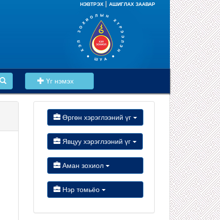
|
НЭВТРЭХ
АШИГЛАХ ЗААВАР
Үг нэмэх
Өргөн хэрэглээний үг
Явцуу хэрэглээний үг
Аман зохиол
Нэр томьёо