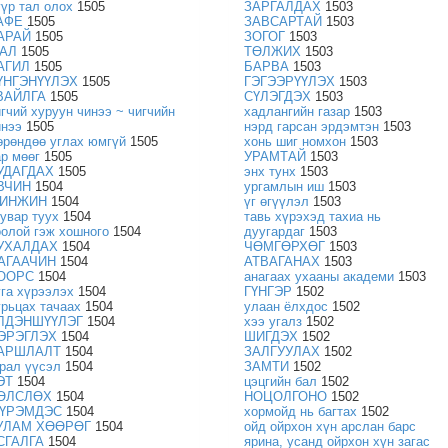
үүр тал олох
1505
ЗАРГАЛДАХ
1503
АФЕ
1505
ЗАВСАРТАЙ
1503
АРАЙ
1505
ЗОГОГ
1503
АЛ
1505
ТӨЛЖИХ
1503
АГИЛ
1505
БАРВА
1503
ҮНГЭНҮҮЛЭХ
1505
ГЭГЭЭРҮҮЛЭХ
1503
ВАЙЛГА
1505
СҮЛЭГДЭХ
1503
игчий хуруун чинээ ~ чигчийн
хадлангийн газар
1503
инээ
1505
нэрд гарсан эрдэмтэн
1503
өрөндөө углах юмгүй
1505
хонь шиг номхон
1503
ар мөөг
1505
УРАМТАЙ
1503
УДАГДАХ
1505
энх тунх
1503
ВЧИН
1504
ургамлын иш
1503
ИНЖИН
1504
үг өгүүлэл
1503
уувар туух
1504
тавь хүрэхэд тахиа нь
оолой гэж хошного
1504
дуугардаг
1503
УХАЛДАХ
1504
ЧӨМГӨРХӨГ
1503
АГААЧИН
1504
АТВАГАНАХ
1503
ООРС
1504
анагаах ухааны академи
1503
уга хүрээлэх
1504
ГҮНГЭР
1502
урьцах тачаах
1504
улаан ёлхдос
1502
ЛДЭНШҮҮЛЭГ
1504
хээ угалз
1502
ЭРЭГЛЭХ
1504
ШИГДЭХ
1502
АРШЛАЛТ
1504
ЗАЛГУУЛАХ
1502
арал үүсэл
1504
ЗАМТИ
1502
ЭТ
1504
цэцгийн бал
1502
ӨЛСЛӨХ
1504
НОЦОЛГОНО
1502
ҮРЭМДЭС
1504
хормойд нь багтах
1502
УЛАМ ХӨӨРӨГ
1504
ойд ойрхон хүн арслан барс
СГАЛГА
1504
ярина, усанд ойрхон хүн загас