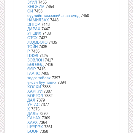
ЗҮЙЛ
7455
ХӨГЖИМ
7454
ОЙ
7453
сүүлийн тэмээний ачаа хүнд
7450
НАМИЛЗАХ
7448
ЭНГЭР
7448
ДАРАХ
7447
УНШИХ
7438
ОТОХ
7437
ЖОМБОГО
7435
ТОЙН
7435
Р
7435
ЦЭЭЛ
7425
ЗОВЛОН
7417
БӨГӨӨД
7416
ӨӨР
7415
ГААНС
7405
зодог тайлах
7397
үнсэн буу тавих
7394
ХОЛХИ
7388
ХАРГУЙ
7387
БОРГОЛ
7382
ДАЛ
7379
УНГАС
7377
Х
7375
ДАЛЬ
7370
САНАХ
7369
ХАРХ
7364
ШҮҮРЭХ
7361
БӨӨР
7358