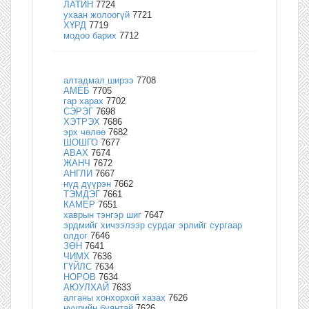
ЛАТИН
7724
ухаан жолоогүй
7721
ХҮРД
7719
модоо барих
7712
алтадмал ширээ
7708
АМЁБ
7705
гар харах
7702
СЭРЭГ
7698
ХЭТРЭХ
7686
эрх чөлөө
7682
ШОШГО
7677
АВАХ
7674
ЖАНЧ
7672
АНГЛИ
7667
нүд дүүрэн
7662
ТЭМДЭГ
7661
КАМЕР
7651
хаврын тэнгэр шиг
7647
эрдмийг хичээлээр сурдаг эрлийг сургаар
олдог
7646
ЗӨН
7641
ЧИМХ
7636
ГҮЙЛС
7634
НОРОВ
7634
АЮУЛХАЙ
7633
алганы хонхорхой хазах
7626
нүүрийн буянтай
7626