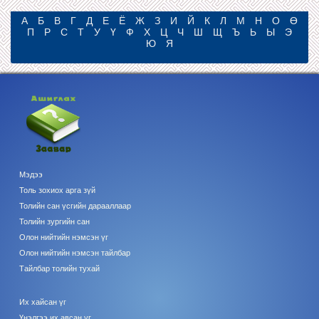
А
Б
В
Г
Д
Е
Ё
Ж
З
И
Й
К
Л
М
Н
О
Ө
П
Р
С
Т
У
Ү
Ф
Х
Ц
Ч
Ш
Щ
Ъ
Ь
Ы
Э
Ю
Я
Мэдээ
Толь зохиох арга зүй
Толийн сан үсгийн дарааллаар
Толийн зургийн сан
Олон нийтийн нэмсэн үг
Олон нийтийн нэмсэн тайлбар
Тайлбар толийн тухай
Их хайсан үг
Үнэлгээ их авсан үг