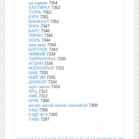
од харвах
7354
ХАЛТИРАХ
7352
ТУУРЬ
7352
БҮРХ
7351
ШАНАЛАЛ
7351
УНАХ
7347
БАРС
7346
ТӨРӨЛ
7345
ООЛЬ
7344
ааш авир
7344
БОГТЛОХ
7343
НИЙВИЙ
7339
ТАЙЛБАРЛАХ
7335
АГШИН
7334
НООХОЙЛОХ
7331
ШАВ
7330
НИЙГЭМ
7325
ШОНХОР
7324
зүрх гаргах
7324
АРЦ
7313
АМЬ
7312
АРИГ
7308
ангайх амтай залгих хоолойгүй
7308
ХАШ
7306
ХЭДГЭНЭ
7305
ТАВЬ
7297