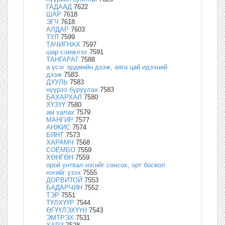
ГАДААД
7622
ШАР
7618
ЭГЧ
7618
АЛДАР
7603
ТУЛ
7599
ТАЧИГНАХ
7597
шар сэмжлэх
7591
ТАНГАРАГ
7588
а үсэг эрдмийн дээж, аяга цай идээний
дээж
7583
ДУУЛЬ
7583
нүүрээ буруулах
7583
БАХАРХАЛ
7580
ХҮЗҮҮ
7580
ам халах
7579
МАНГИР
7577
АНЖИС
7574
БЯНТ
7573
ХАРАМЧ
7568
СОЁМБО
7559
ХӨНГӨН
7559
орой унтвал нэгийг сонсох, эрт босвол
нэгийг үзэх
7555
ДОРВИТОЙ
7553
БАДАРЧИН
7552
ТЭР
7551
ТҮЛХҮҮР
7544
ӨГҮҮЛЭХҮҮН
7543
ЭМТРЭХ
7531