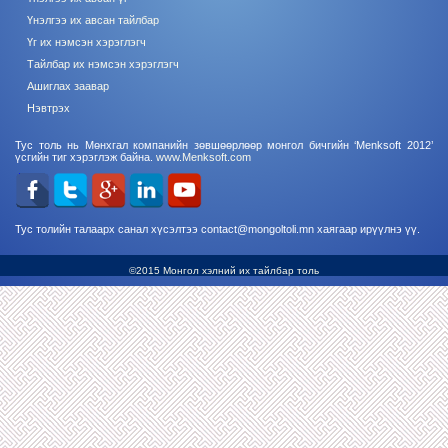
Үнэлгээ их авсан тайлбар
Үг их нэмсэн хэрэглэгч
Тайлбар их нэмсэн хэрэглэгч
Ашиглах заавар
Нэвтрэх
Тус толь нь Мөнхгал компанийн зөвшөөрлөөр монгол бичгийн ‘Menksoft 2012’
үсгийн тиг хэрэглэж байна.
www.Menksoft.com
Тус толийн талаарх санал хүсэлтээ contact@mongoltoli.mn хаягаар ирүүлнэ үү.
©2015 Монгол хэлний их тайлбар толь