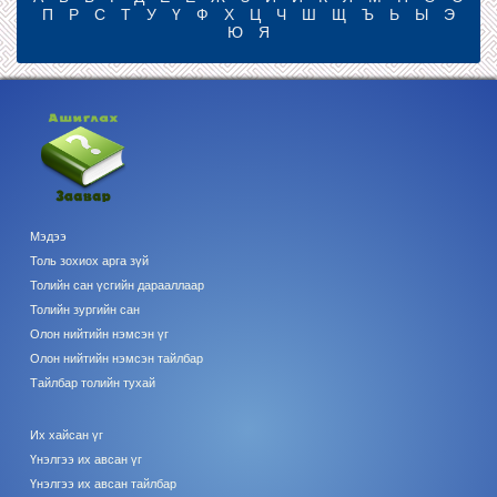
П
Р
С
Т
У
Ү
Ф
Х
Ц
Ч
Ш
Щ
Ъ
Ь
Ы
Э
Ю
Я
Мэдээ
Толь зохиох арга зүй
Толийн сан үсгийн дарааллаар
Толийн зургийн сан
Олон нийтийн нэмсэн үг
Олон нийтийн нэмсэн тайлбар
Тайлбар толийн тухай
Их хайсан үг
Үнэлгээ их авсан үг
Үнэлгээ их авсан тайлбар