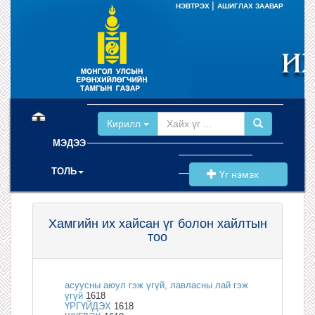
|
НЭВТРЭХ
АШИГЛАХ ЗААВАР
(current)
Кирилл
МЭДЭЭ
ТОЛЬ
Үг нэмэх
Хамгийн их хайсан үг болон хайлтын
тоо
асуусны аюул гэж үгүй, лавласны лай гэж
үгүй
1618
ҮРГҮЙДЭХ
1618