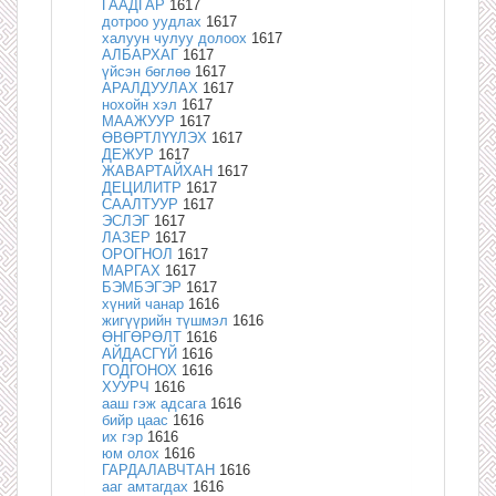
ГААДГАР
1617
дотроо уудлах
1617
халуун чулуу долоох
1617
АЛБАРХАГ
1617
үйсэн бөглөө
1617
АРАЛДУУЛАХ
1617
нохойн хэл
1617
МААЖУУР
1617
ӨВӨРТЛҮҮЛЭХ
1617
ДЕЖУР
1617
ЖАВАРТАЙХАН
1617
ДЕЦИЛИТР
1617
СААЛТУУР
1617
ЭСЛЭГ
1617
ЛАЗЕР
1617
ОРОГНОЛ
1617
МАРГАХ
1617
БЭМБЭГЭР
1617
хүний чанар
1616
жигүүрийн түшмэл
1616
ӨНГӨРӨЛТ
1616
АЙДАСГҮЙ
1616
ГОДГОНОХ
1616
ХУУРЧ
1616
ааш гэж адсага
1616
бийр цаас
1616
их гэр
1616
юм олох
1616
ГАРДАЛАВЧТАН
1616
ааг амтагдах
1616