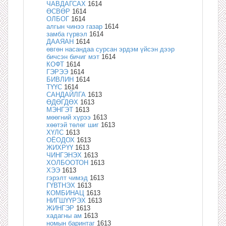
ЧАВДАГСАХ
1614
ӨСВӨР
1614
ОЛБОГ
1614
алгын чинээ газар
1614
замба гүрвэл
1614
ДААЯАН
1614
өвгөн насандаа сурсан эрдэм үйсэн дээр
бичсэн бичиг мэт
1614
КОФТ
1614
ГЭРЭЭ
1614
БИВЛИН
1614
ТҮҮС
1614
САНДАЙЛГА
1613
ӨДӨГДӨХ
1613
МЭНГЭТ
1613
мөөгний хүрээ
1613
хөөтэй төлөг шиг
1613
ХҮЛС
1613
ОЁОДОХ
1613
ЖИХРҮҮ
1613
ЧИНГЭНЭХ
1613
ХОЛБООТОН
1613
ХЭЭ
1613
гэрэлт чимэд
1613
ГҮВТНЭХ
1613
КОМБИНАЦ
1613
НИГШҮҮРЭХ
1613
ЖИНГЭР
1613
хадагны ам
1613
номын баринтаг
1613