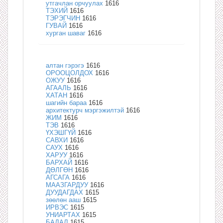
утгачлан орчуулах
1616
ТЭХИЙ
1616
ТЭРЭГЧИН
1616
ГУВАЙ
1616
хурган шаваг
1616
алтан гэрэгэ
1616
ОРООЦОЛДОХ
1616
ОЖУУ
1616
АГААЛЬ
1616
ХАТАН
1616
шагийн бараа
1616
архитектурч мэргэжилтэй
1616
ЖИМ
1616
ТЭВ
1616
ҮХЭШГҮЙ
1616
САВХИ
1616
САУХ
1616
ХАРУУ
1616
БАРХАЙ
1616
ДӨЛГӨН
1616
АГСАГА
1616
МААЗГАРДУУ
1616
ДУУДАГДАХ
1615
зөөлөн ааш
1615
ИРВЭС
1615
УНИАРТАХ
1615
БАДАЛ
1615