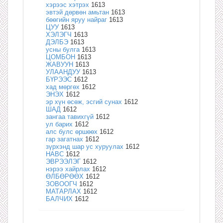
хэрээс хэтрэх
1613
эвтэй дөрвөн амьтан
1613
бөөгийн яруу найраг
1613
ЦУУ
1613
ХЭЛЭГЧ
1613
ДЭЛБЭ
1613
усны булга
1613
ЦОМБОН
1613
ЖАВУУН
1613
УЛААНДУУ
1613
БҮРЭЭС
1612
хад мөргөх
1612
ЭНЭХ
1612
эр хүн өсөж, эсгий сунах
1612
ШАД
1612
зангаа тавихгүй
1612
ул барих
1612
алс булс өршөөх
1612
гар загатнах
1612
зүрхэнд шар ус хуруулах
1612
НАВС
1612
ЭВРЭЭЛЭГ
1612
нэрээ хайрлах
1612
ӨЛБӨРӨӨХ
1612
ЗОВООГЧ
1612
МАТАРЛАХ
1612
БАЛЧИХ
1612