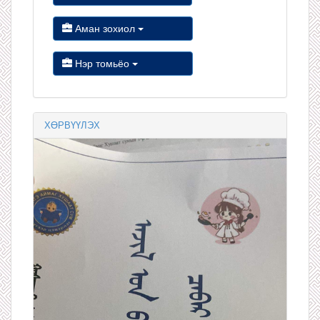
Аман зохиол
Нэр томьёо
ХӨРВҮҮЛЭХ