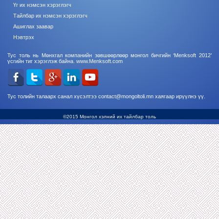
Үг их нэмсэн хэрэглэгч
Тайлбар их нэмсэн хэрэглэгч
Ашиглах заавар
Нэвтрэх
Тус толь нь Мөнхгал компанийн зөвшөөрлөөр монгол бичгийн ‘Menksoft 2012’
үсгийн тиг хэрэглэж байна.
www.Menksoft.com
Тус толийн талаарх санал хүсэлтээ contact@mongoltoli.mn хаягаар ирүүлнэ үү.
©2015 Монгол хэлний их тайлбар толь